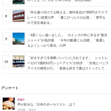
「何を盛り付けても映える」無印良品の“990円ガラスプ
8
レート”に絶賛の声 「夏にぴったりのお皿」「厚手な
ので安定感ある」
「4度くらい違いました」 カインズの外に吊るす“遮光
9
シェード”が高評価 「今年の酷暑にも活躍」「風通し
もよくしっかり遮光」の声
「好きすぎて冷凍庫パンパンに入れてます」 シャトレ
10
ーゼの“1個約61円シューアイス”が好評 「生地とバニラ
アイスの相性が◎」「家族も好きで夏はストックして
る」
アンケート
実施中
声が好きな「日本のボーカリスト」は？
回答数：49464