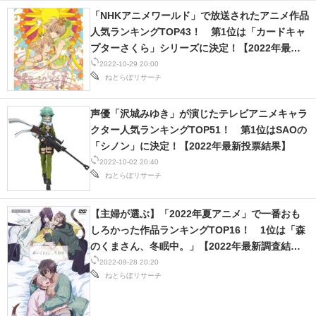
「NHKアニメワールド」で放送されたアニメ作品
人気ランキングTOP43！ 第1位は「カードキャ
プターさくら」シリーズに決定！【2022年最新
投票結果】
2022-10-29 20:00
ねとらぼリサーチ
声優「沢城みゆき」が演じたテレビアニメキャラ
クター人気ランキングTOP51！ 第1位はSAOの
「シノン」に決定！【2022年最新投票結果】
2022-10-02 20:40
ねとらぼリサーチ
【主婦が選ぶ】「2022年夏アニメ」で一番おも
しろかった作品ランキングTOP16！ 1位は「森
のくまさん、冬眠中。」【2022年最新調査結
果】
2022-09-28 20:20
ねとらぼリサーチ