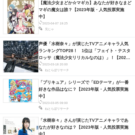
【魔法少女まどか☆マギカ】あなたが好きなまど
マギの魔女は誰？【2023年版・人気投票実施
中】
2023-04-07 19:25
兄じゃ
声優「水樹奈々」が演じたTVアニメキャラ人気
ランキングTOP28！ 1位は「フェイト・テスタ
ロッサ（魔法少女リリカルなのは）」！【2023
年最新投票結果】
2023-03-18 20:00
ねとらぼリサーチ
「プリキュア」シリーズで「EDテーマ」が一番
好きな作品はなに？【2023年版・人気投票実施
中】
2023-03-05 09:00
ねとらぼリサーチ
「水樹奈々」さんが演じたTVアニメキャラであ
なたが好きなのは？【2023年版・人気投票実施
中】