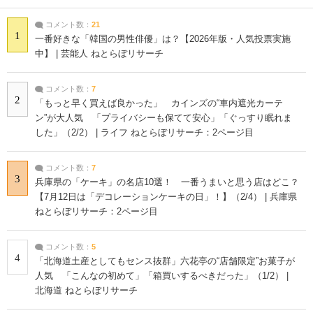
コメント数：
21
1
一番好きな「韓国の男性俳優」は？【2026年版・人気投票実施
中】 | 芸能人 ねとらぼリサーチ
コメント数：
7
2
「もっと早く買えば良かった」 カインズの“車内遮光カーテ
ン”が大人気 「プライバシーも保てて安心」「ぐっすり眠れま
した」（2/2） | ライフ ねとらぼリサーチ：2ページ目
コメント数：
7
3
兵庫県の「ケーキ」の名店10選！ 一番うまいと思う店はどこ？
【7月12日は「デコレーションケーキの日」！】（2/4） | 兵庫県
ねとらぼリサーチ：2ページ目
コメント数：
5
4
「北海道土産としてもセンス抜群」六花亭の“店舗限定”お菓子が
人気 「こんなの初めて」「箱買いするべきだった」（1/2） |
北海道 ねとらぼリサーチ