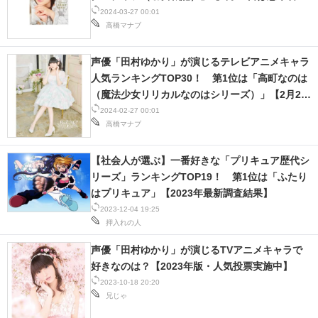
ん誕生日】
IT製品の技術・比較・事例
2024-03-27 00:01
高橋マナブ
製造業のIT導入・活用を支援
声優「田村ゆかり」が演じるテレビアニメキャラ
モノづくり技術者専門サイト
人気ランキングTOP30！ 第1位は「高町なのは
（魔法少女リリカルなのはシリーズ）」【2月27
エレクトロニクス専門サイト
日は田村ゆかりさんの誕生日】
2024-02-27 00:01
高橋マナブ
電子設計の基本と応用
【社会人が選ぶ】一番好きな「プリキュア歴代シ
エネルギーの専門メディア
リーズ」ランキングTOP19！ 第1位は「ふたり
はプリキュア」【2023年最新調査結果】
建設×テクノロジーの最前線
2023-12-04 19:25
押入れの人
ちょっと気になるネットの話題
声優「田村ゆかり」が演じるTVアニメキャラで
好きなのは？【2023年版・人気投票実施中】
2023-10-18 20:20
兄じゃ