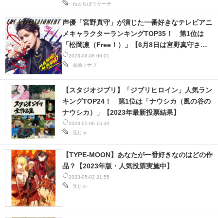
ねとらぼリサーチ
声優「宮野真守」が演じた一番好きなテレビアニ
メキャラクターランキングTOP35！ 第1位は
「松岡凛（Free！）」【6月8日は宮野真守さん
誕生日】
2023-06-08 00:01
高橋マナブ
【スタジオジブリ】「ジブリヒロイン」人気ラン
キングTOP24！ 第1位は「ナウシカ（風の谷の
ナウシカ）」【2023年最新投票結果】
2023-05-06 15:30
兄じゃ
【TYPE-MOON】あなたが一番好きなのはどの作
品？【2023年版・人気投票実施中】
2023-05-02 21:55
兄じゃ