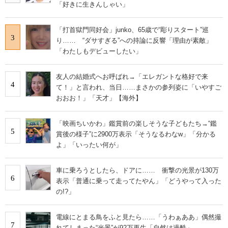
「好きに生きんしゃい」
「打首獄門同好会」junko、65歳で“彫りスタート”巡
3
り…… “ダサすぎる”への持論に反響「理由が素敵」
「わたしもデビューしたい」
友人の結婚式へお呼ばれ→「エレガントな格好で来
4
て！」と言われ、当日……まさかの参列姿に「いやすご
おおお！」「天才」【海外】
「映画ちいかわ」鑑賞前の楽しそうな子どもたち→“鑑
5
賞後の様子”に2900万表示「そうなるわなw」「分かる
よ」「いったい何が」
車に乗ろうとしたら、ドアに…… 衝撃の光景が130万
6
表示「普通に乗って走ってたやん」「どうやって入った
の!?」
電線にとまる鳥をふと見たら……「うわぁああ」偶然撮
7
れてしまった“光景”が92万再生「自然は過酷」