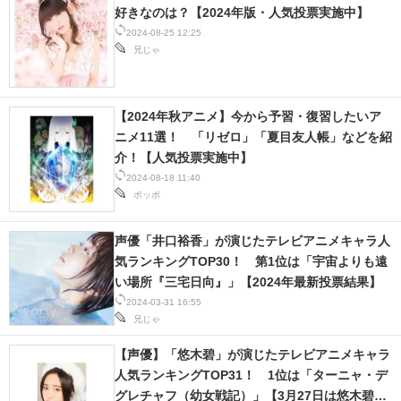
好きなのは？【2024年版・人気投票実施中】
スマホと通信の最新トレンド
2024-08-25 12:25
兄じゃ
進化するPCとデバイスの未来
好きが集まる 比べて選べる
【2024年秋アニメ】今から予習・復習したいア
ニメ11選！ 「リゼロ」「夏目友人帳」などを紹
ビジネスと働き方のヒント
介！【人気投票実施中】
2024-08-18 11:40
AI活用のいまが分かる
ポッポ
企業ITのトレンドを詳説
声優「井口裕香」が演じたテレビアニメキャラ人
気ランキングTOP30！ 第1位は「宇宙よりも遠
経営リーダーのコミュニティ
い場所『三宅日向』」【2024年最新投票結果】
マーケ×ITの今がよく分かる
2024-03-31 16:55
兄じゃ
ITエンジニア向け専門サイト
【声優】「悠木碧」が演じたテレビアニメキャラ
人気ランキングTOP31！ 1位は「ターニャ・デ
企業向けIT製品の総合サイト
グレチャフ（幼女戦記）」【3月27日は悠木碧さ