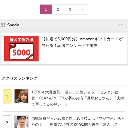
1
2
3
»
Special
- PR -
【抽選で5,000円分】Amazonギフトカードが
当たる！読者アンケート実施中
アクセスランキング
TERU＆大貫亜美、“激レア夫婦ショット”にファン歓
1
喜 GLAY＆PUFFYが夢の共演「旦那おるやん」「夫婦
で写ってるの尊い！」
自衛隊員だった25歳男性→10年後……「マジで何があっ
2
たの？」 衝撃の“現在の姿”が180万再生「別人…？」