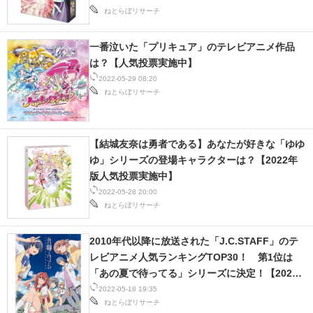
ねとらぼリサーチ
一番泣いた「プリキュア」のテレビアニメ作品
は？【人気投票実施中】
2022-05-29 08:20
ねとらぼリサーチ
【結城友奈は勇者である】あなたが好きな「ゆゆ
ゆ」シリーズの登場キャラクターは？【2022年
版人気投票実施中】
2022-05-28 20:00
ねとらぼリサーチ
2010年代以降に放送された「J.C.STAFF」のテ
レビアニメ人気ランキングTOP30！ 第1位は
「あの夏で待ってる」シリーズに決定！【2022
年最新投票結果】
2022-05-18 19:35
ねとらぼリサーチ