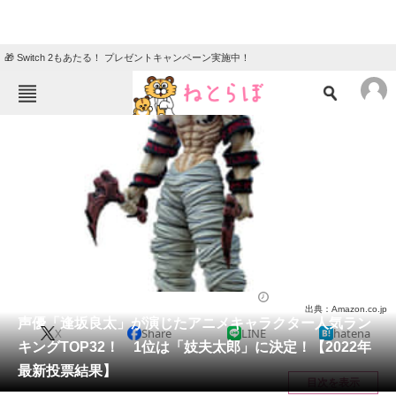
🎁 Switch 2もあたる！ プレゼントキャンペーン実施中！
ねとらぼメニュー
TOP
ニュース
エンタメ
クイズ
グルメ
地域
住まい
教育・育児
動物
リサーチ
アニメ
2022/07/17 21:30（公開）
出典：Amazon.co.jp
会員記事
声優「逢坂良太」が演じたアニメキャラクター人気ラン
X
Share
LINE
hatena
キングTOP32！ 1位は「妓夫太郎」に決定！【2022年
メディア
最新投票結果】
目次を表示
注目記事を集めた総合ページ