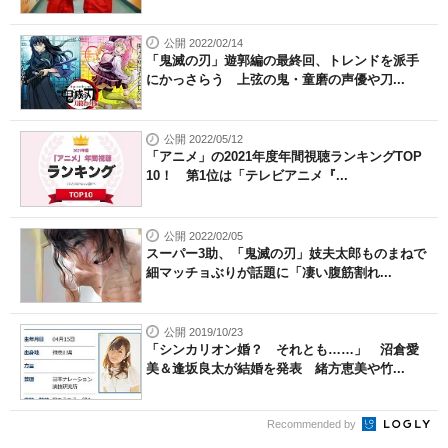
公開 2022/02/14
「鬼滅の刃」遊郭編の最終回、トレンドを派手
にかっさらう 上弦の鬼・童磨の声優や刀...
公開 2022/05/12
「アニメ」の2021年度年間視聴ランキングTOP
10！ 第1位は「テレビアニメ『...
公開 2022/02/05
スーパー3助、「鬼滅の刃」妓夫太郎ものまねで
細マッチョぶりが話題に「凄い腹筋割れ...
公開 2019/10/23
「シンカリオン婚？ それとも……」 沼倉愛
美＆逢坂良太が結婚を発表 緒方恵美や竹...
Recommended by