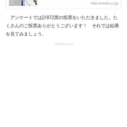
nlab.itmedia.co.jp
企業向けIT製品の総合サイト
アンケートでは計872票の投票をいただきました。た
IT製品の技術・比較・事例
くさんのご投票ありがとうございます！ それでは結果
製造業のIT導入・活用を支援
を見てみましょう。
モノづくり技術者専門サイト
advertisement
エレクトロニクス専門サイト
電子設計の基本と応用
エネルギーの専門メディア
建設×テクノロジーの最前線
ちょっと気になるネットの話題