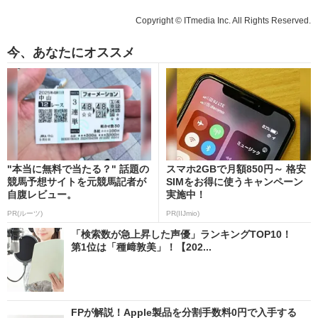
Copyright © ITmedia Inc. All Rights Reserved.
今、あなたにオススメ
"本当に無料で当たる？" 話題の
スマホ2GBで月額850円～ 格安
競馬予想サイトを元競馬記者が
SIMをお得に使うキャンペーン
自腹レビュー。
実施中！
PR(ルーツ)
PR(IIJmio)
「検索数が急上昇した声優」ランキングTOP10！
第1位は「種﨑敦美」！【202...
FPが解説！Apple製品を分割手数料0円で入手する