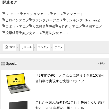
関連タグ
SFアニメ
アクションアニメ
アニメ
アンケート
ヒロインアニメ
ファンタジーアニメ
ランキング（Ranking）
ロボットアニメ
人気投票
声優
女性向けアニメ
学園アニメ
投票結果
美少女アニメ
魔法少女アニメ
TOP
リサーチ
エンタメ
アニメ
>
>
>
Special
- PR -
「5年前のPC」とこんなに違う！予算10万円
台前半で実現する快適PCライフ
これから選ぶ新型TVはこれ！失敗しない選び
方と、2026年夏の一押しモデル