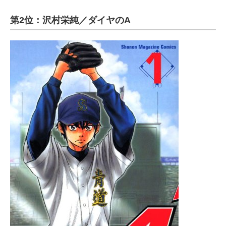
第2位：沢村栄純／ダイヤのA