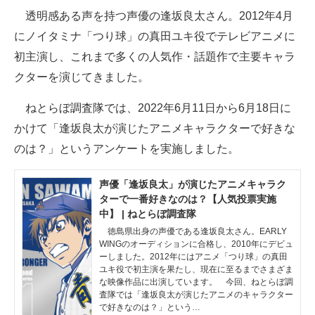
透明感ある声を持つ声優の逢坂良太さん。2012年4月
ITの今と未来を見通す
にノイタミナ「つり球」の真田ユキ役でテレビアニメに
初主演し、これまで多くの人気作・話題作で主要キャラ
スマホと通信の最新トレンド
クターを演じてきました。
進化するPCとデバイスの未来
ねとらぼ調査隊では、2022年6月11日から6月18日に
好きが集まる 比べて選べる
かけて「逢坂良太が演じたアニメキャラクターで好きな
のは？」というアンケートを実施しました。
ビジネスと働き方のヒント
AI活用のいまが分かる
声優「逢坂良太」が演じたアニメキャラク
ターで一番好きなのは？【人気投票実施
企業ITのトレンドを詳説
中】 | ねとらぼ調査隊
徳島県出身の声優である逢坂良太さん。EARLY
経営リーダーのコミュニティ
WINGのオーディションに合格し、2010年にデビュ
ーしました。2012年にはアニメ「つり球」の真田
ユキ役で初主演を果たし、現在に至るまでさまざま
マーケ×ITの今がよく分かる
な映像作品に出演しています。 今回、ねとらぼ調
査隊では「逢坂良太が演じたアニメのキャラクター
ITエンジニア向け専門サイト
で好きなのは？」という…