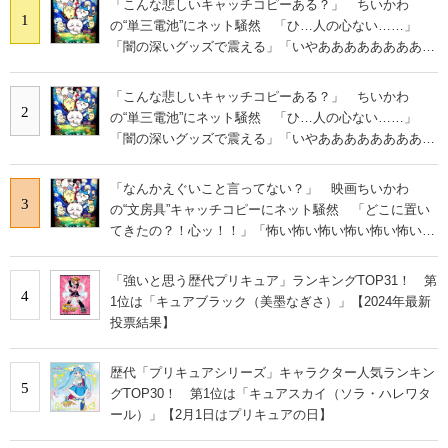
「こんな悲しいキャッチコピーある？」 ちいかわ
1
の“単三電池”にネット騒然 「ひ…人の心ない……」
「闇の深いグッズで震える」「いやあああああああああ
あ」
「こんな悲しいキャッチコピーある？」 ちいかわ
2
の“単三電池”にネット騒然 「ひ…人の心ない……」
「闇の深いグッズで震える」「いやあああああああああ
あ」
「なんかえぐいこと言ってない？」 映画ちいかわ
3
の“文房具”キャッチコピーにネット騒然 「どこに置い
てきたの？！心ッ！！」「怖い怖い怖い怖い怖い怖い怖
い」
「強いと思う歴代プリキュア」ランキングTOP31！ 第
4
1位は「キュアブラック（美墨なぎさ）」【2024年最新
投票結果】
歴代「プリキュアシリーズ」キャラクター人気ランキン
5
グTOP30！ 第1位は「キュアスカイ（ソラ・ハレワタ
ール）」【2月1日はプリキュアの日】