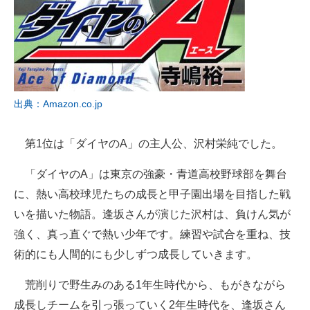
出典：Amazon.co.jp
第1位は「ダイヤのA」の主人公、沢村栄純でした。
「ダイヤのA」は東京の強豪・青道高校野球部を舞台
に、熱い高校球児たちの成長と甲子園出場を目指した戦
いを描いた物語。逢坂さんが演じた沢村は、負けん気が
強く、真っ直ぐで熱い少年です。練習や試合を重ね、技
術的にも人間的にも少しずつ成長していきます。
荒削りで野生みのある1年生時代から、もがきながら
成長しチームを引っ張っていく2年生時代を、逢坂さん