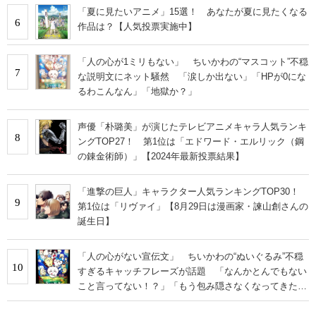
「夏に見たいアニメ」15選！ あなたが夏に見たくなる
6
作品は？【人気投票実施中】
「人の心が1ミリもない」 ちいかわの“マスコット”不穏
7
な説明文にネット騒然 「涙しか出ない」「HPが0にな
るわこんなん」「地獄か？」
声優「朴璐美」が演じたテレビアニメキャラ人気ランキ
8
ングTOP27！ 第1位は「エドワード・エルリック（鋼
の錬金術師）」【2024年最新投票結果】
「進撃の巨人」キャラクター人気ランキングTOP30！
9
第1位は「リヴァイ」【8月29日は漫画家・諫山創さんの
誕生日】
「人の心がない宣伝文」 ちいかわの“ぬいぐるみ”不穏
10
すぎるキャッチフレーズが話題 「なんかとんでもない
こと言ってない！？」「もう包み隠さなくなってきた
な」