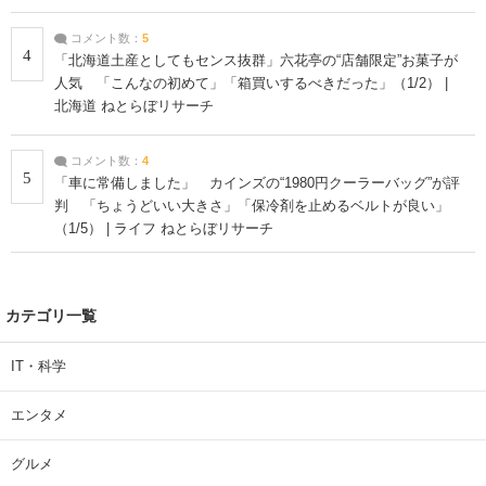
コメント数：
5
4
「北海道土産としてもセンス抜群」六花亭の“店舗限定”お菓子が
人気 「こんなの初めて」「箱買いするべきだった」（1/2） |
北海道 ねとらぼリサーチ
コメント数：
4
5
「車に常備しました」 カインズの“1980円クーラーバッグ”が評
判 「ちょうどいい大きさ」「保冷剤を止めるベルトが良い」
（1/5） | ライフ ねとらぼリサーチ
カテゴリ一覧
IT・科学
エンタメ
グルメ