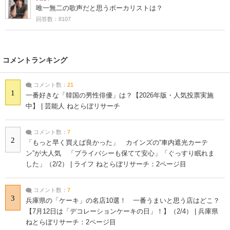
唯一無二の歌声だと思うボーカリストは？
回答数：8107
コメントランキング
コメント数：
21
1
一番好きな「韓国の男性俳優」は？【2026年版・人気投票実施
中】 | 芸能人 ねとらぼリサーチ
コメント数：
7
2
「もっと早く買えば良かった」 カインズの“車内遮光カーテ
ン”が大人気 「プライバシーも保てて安心」「ぐっすり眠れま
した」（2/2） | ライフ ねとらぼリサーチ：2ページ目
コメント数：
7
3
兵庫県の「ケーキ」の名店10選！ 一番うまいと思う店はどこ？
【7月12日は「デコレーションケーキの日」！】（2/4） | 兵庫県
ねとらぼリサーチ：2ページ目