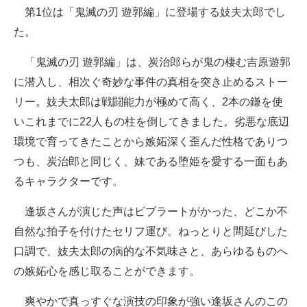
第1位は「鬼滅の刃 遊郭編」に登場する妓夫太郎でし
た。
「鬼滅の刃 遊郭編」は、炭治郎らが鬼の棲む吉原遊郭
に潜入し、相次ぐ奇妙な事件の真相を突き止めるストー
リー。妓夫太郎は戦闘能力が極めて高く、2本の鎌を使
いこれまでに22人もの柱を倒してきました。劣悪な底辺
環境で育ってきたことから嫉妬深く歪んだ性格でありつ
つも、炭治郎と同じく、妹である堕姫を愛する一面もあ
るキャラクターです。
逢坂さんが演じた声はビブラートがかった、どこか不
自然な拍子を付けたセリフ運び。ねっとりと間延びした
口調で、妓夫太郎の病的な不気味さと、あらゆるものへ
の嫉妬心を感じ取ることができます。
爽やかで真っすぐな演技の印象が強い逢坂さんのこの