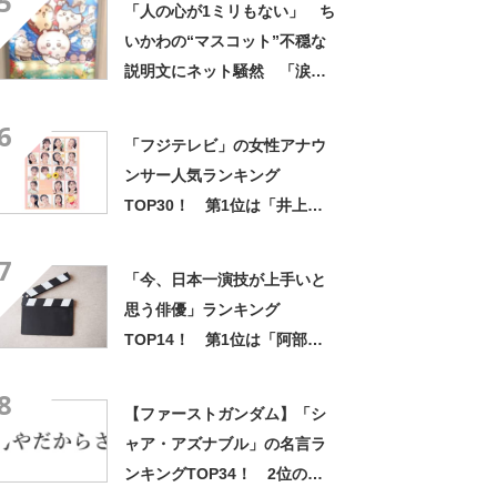
5
「人の心が1ミリもない」 ち
み隠さなくなってきたな」
いかわの“マスコット”不穏な
説明文にネット騒然 「涙し
か出ない」「HPが0になるわ
6
こんなん」「地獄か？」
「フジテレビ」の女性アナウ
ンサー人気ランキング
TOP30！ 第1位は「井上清
華」【3月1日はフジテレビの
7
開局記念日】
「今、日本一演技が上手いと
思う俳優」ランキング
TOP14！ 第1位は「阿部
寛」「菅田将暉」「役所広
8
司」【2023年最新調査結果】
【ファーストガンダム】「シ
ャア・アズナブル」の名言ラ
ンキングTOP34！ 2位の