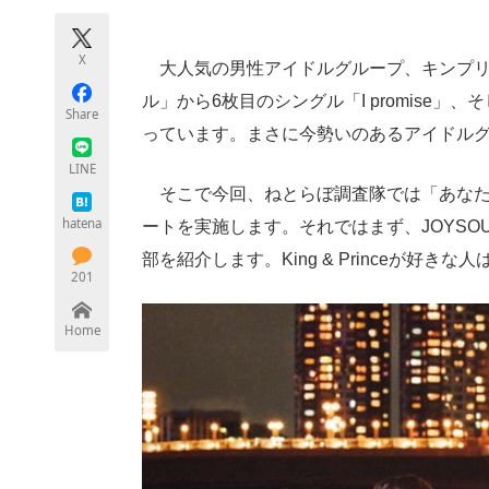
モノづくり技術者専門サイト
エレクトロ
X
大人気の男性アイドルグループ、キンプリことK
ル」から6枚目のシングル「I promise
Share
ちょっと気になるネットの話題
っています。まさに今勢いのあるアイドル
LINE
そこで今回、ねとらぼ調査隊では「あなたが好き
hatena
ートを実施します。それではまず、JOYS
部を紹介します。King & Princeが好
201
Home