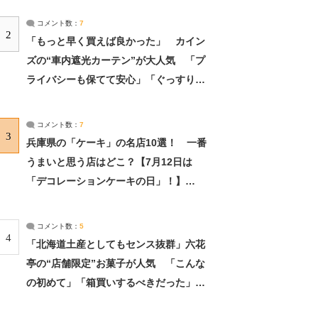
コメント数：
7
2
「もっと早く買えば良かった」 カイン
ズの“車内遮光カーテン”が大人気 「プ
ライバシーも保てて安心」「ぐっすり眠
れました」（2/2） | ライフ ねとらぼリ
サーチ：2ページ目
コメント数：
7
3
兵庫県の「ケーキ」の名店10選！ 一番
うまいと思う店はどこ？【7月12日は
「デコレーションケーキの日」！】
（2/4） | 兵庫県 ねとらぼリサーチ：2ペ
ージ目
コメント数：
5
4
「北海道土産としてもセンス抜群」六花
亭の“店舗限定”お菓子が人気 「こんな
の初めて」「箱買いするべきだった」
（1/2） | 北海道 ねとらぼリサーチ