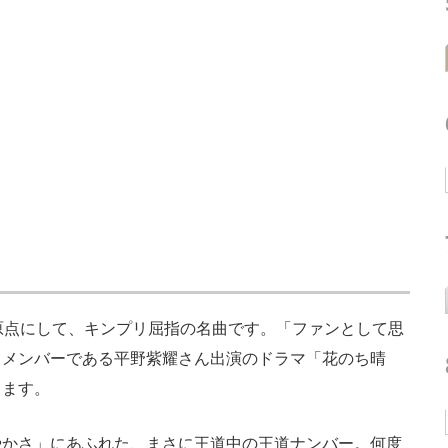
ceの原点にして、キンプリ屈指の名曲です。「ファンとして思
。メンバーである平野紫耀さん出演のドラマ「花のち晴
ります。
かさ」にあふれた、まさに王道中の王道ナンバー。何度