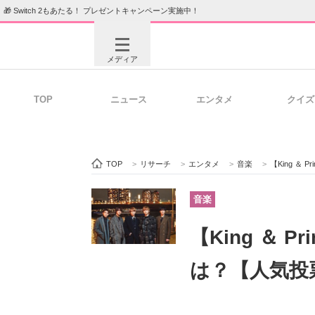
🎁 Switch 2もあたる！ プレゼントキャンペーン実施中！
メディア
TOP
ニュース
エンタメ
クイズ
注目記事を集めた総合ページ
ITの今
TOP
>
リサーチ
>
エンタメ
>
音楽
>
【King ＆
ビジネスと働き方のヒント
AI活用
音楽
【King ＆ 
ITエンジニア向け専門サイト
企業向けI
は？【人気投