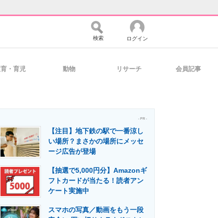
検索
ログイン
教育・育児
動物
リサーチ
会員記事
バイスの未来
好きが集まる 比べて選べる
- PR -
【注目】地下鉄の駅で一番涼し
コミュニティ
マーケ×ITの今がよく分かる
い場所？まさかの場所にメッセ
ージ広告が登場
【抽選で5,000円分】Amazonギ
・活用を支援
フトカードが当たる！読者アン
ケート実施中
スマホの写真／動画をもう一段