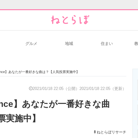
グルメ
地域
住まい
と未来を見通す
スマホと通信の最新トレンド
進化するPCとデ
 Prince】あなたが一番好きな曲は？【人気投票実施中】
のいまが分かる
企業ITのトレンドを詳説
経営リーダーの
2021/01/18 22:05（公開）
2021/01/18 22:05（更新）
Prince】あなたが一番好きな曲
T製品の総合サイト
IT製品の技術・比較・事例
製造業のIT導入
票実施中】
ねとらぼリサーチ