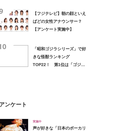
「坊やだからさ」を上回る1位
9
は？
【フジテレビ】朝の顔といえ
ばどの女性アナウンサー？
【アンケート実施中】
10
「昭和ゴジラシリーズ」で好
きな怪獣ランキング
TOP22！ 第1位は「ゴジ
ラ」【2024年最新投票結果】
アンケート
実施中
声が好きな「日本のボーカリ