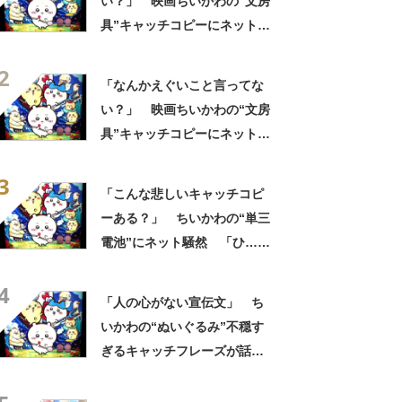
い？」 映画ちいかわの“文房
具”キャッチコピーにネット騒
然 「どこに置いてきた
2
の？！心ッ！！」「怖い怖い
「なんかえぐいこと言ってな
怖い怖い怖い怖い怖い」
い？」 映画ちいかわの“文房
具”キャッチコピーにネット騒
然 「どこに置いてきた
3
の？！心ッ！！」「怖い怖い
「こんな悲しいキャッチコピ
怖い怖い怖い怖い怖い」
ーある？」 ちいかわの“単三
電池”にネット騒然 「ひ…人
の心ない……」「闇の深いグ
4
ッズで震える」「いやあああ
「人の心がない宣伝文」 ち
あああああああ」
いかわの“ぬいぐるみ”不穏す
ぎるキャッチフレーズが話
題 「なんかとんでもないこ
と言ってない！？」「もう包