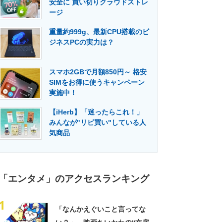
安全に 買い切りクラウドストレ
門メディア
建設×テクノロジーの最前線
ージ
重量約999g、最新CPU搭載のビ
ジネスPCの実力は？
スマホ2GBで月額850円～ 格安
SIMをお得に使うキャンペーン
実施中！
【iHerb】「迷ったらこれ！」
みんなが"リピ買い"している人
気商品
「エンタメ」のアクセスランキング
1
「なんかえぐいこと言ってな