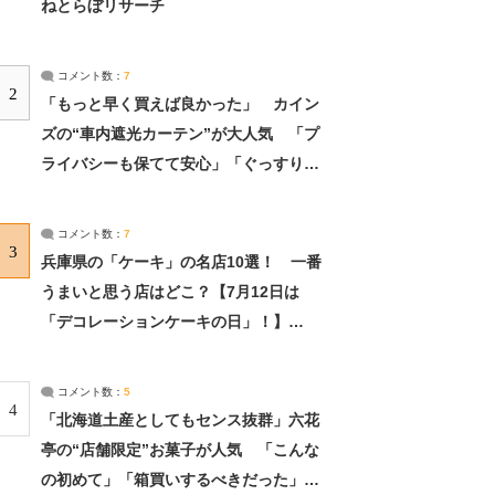
ねとらぼリサーチ
コメント数：
7
2
「もっと早く買えば良かった」 カイン
ズの“車内遮光カーテン”が大人気 「プ
ライバシーも保てて安心」「ぐっすり眠
れました」（2/2） | ライフ ねとらぼリ
サーチ：2ページ目
コメント数：
7
3
兵庫県の「ケーキ」の名店10選！ 一番
うまいと思う店はどこ？【7月12日は
「デコレーションケーキの日」！】
（2/4） | 兵庫県 ねとらぼリサーチ：2ペ
ージ目
コメント数：
5
4
「北海道土産としてもセンス抜群」六花
亭の“店舗限定”お菓子が人気 「こんな
の初めて」「箱買いするべきだった」