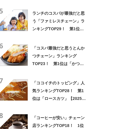
ング！ 1位には「なんで2枚
5
あるんですか……？」「もは
ランチのコスパが最強だと思
や食べるのが1つの趣味」の声
う「ファミレスチェーン」ラ
ンキングTOP29！ 第1位は
「サイゼリヤ」【2024年11月
6
27日時点】
「コスパ最強だと思うとんか
つチェーン」ランキング
TOP23！ 第1位は「かつ
や」【2026年最新調査結果】
7
「ココイチのトッピング」人
気ランキングTOP28！ 第1
位は「ロースカツ」【2025年
4月28日時点の投票結果】
8
「コーヒーが安い」チェーン
店ランキングTOP18！ 1位