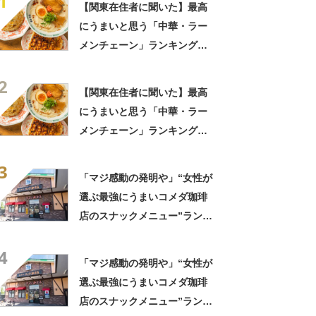
1
【関東在住者に聞いた】最高
にうまいと思う「中華・ラー
メンチェーン」ランキング
TOP23！ 第1位は「一風
2
堂」【2026年最新調査結果】
【関東在住者に聞いた】最高
にうまいと思う「中華・ラー
メンチェーン」ランキング
TOP23！ 第1位は「一風
3
堂」【2026年最新調査結果】
「マジ感動の発明や」“女性が
選ぶ最強にうまいコメダ珈琲
店のスナックメニュー”ランキ
ング！ 1位には「なんで2枚
4
あるんですか……？」「もは
「マジ感動の発明や」“女性が
や食べるのが1つの趣味」の声
選ぶ最強にうまいコメダ珈琲
店のスナックメニュー”ランキ