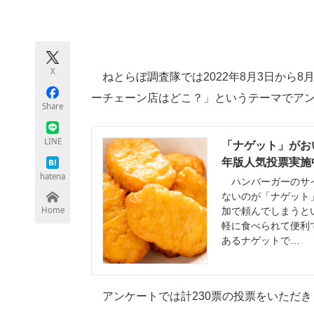
モノづくり技術者専門サイト
エレクトロ
X
ねとらぼ調査隊では2022年8月3日から8
ちょっと気になるネットの話題
ーチェーン店はどこ？」というテーマでア
Share
LINE
「ナゲット」がお
年版人気投票実施中
hatena
ハンバーガーのサイ
ないのが「ナゲット
Home
加で頼んでしまうと
軽に食べられて便利
あるナゲットで…
アンケートでは計230票の投票をいただき