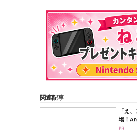
関連記事
「え、
場！Am
PR