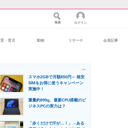
検索
ログイン
教育・育児
動物
リサーチ
会員記事
バイスの未来
好きが集まる 比べて選べる
- PR -
スマホ2GBで月額850円～ 格安
コミュニティ
マーケ×ITの今がよく分かる
SIMをお得に使うキャンペーン
実施中！
重量約999g、最新CPU搭載のビ
・活用を支援
ジネスPCの実力は？
「歩くだけで汗が…！」→ある