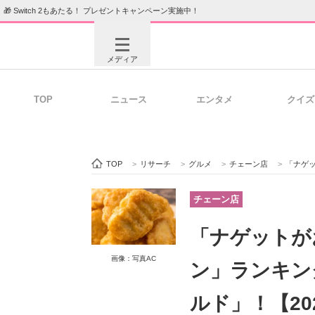
🎁 Switch 2もあたる！ プレゼントキャンペーン実施中！
メディア
TOP
ニュース
エンタメ
クイズ
注目記事を集めた総合ページ
ITの今
TOP
>
リサーチ
>
グルメ
>
チェーン店
>
「ナゲット
ビジネスと働き方のヒント
AI活用
チェーン店
「ナゲットが
ITエンジニア向け専門サイト
企業向けI
画像：写真AC
ン」ランキン
ルド」！【20