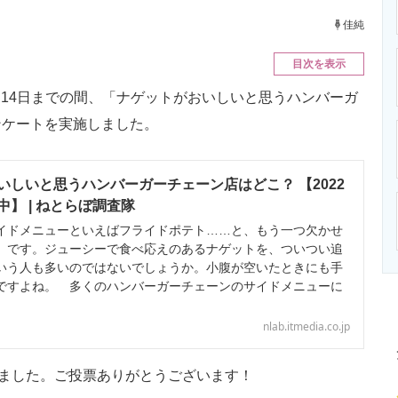
ニクス専門サイト
電子設計の基本と応用
エネルギーの専
佳純
目次を表示
月14日までの間、「ナゲットがおいしいと思うハンバーガ
ンケートを実施しました。
いしいと思うハンバーガーチェーン店はどこ？ 【2022
】 | ねとらぼ調査隊
ドメニューといえばフライドポテト……と、もう一つ欠かせ
」です。ジューシーで食べ応えのあるナゲットを、ついつい追
いう人も多いのではないでしょうか。小腹が空いたときにも手
ですよね。 多くのハンバーガーチェーンのサイドメニューに
nlab.itmedia.co.jp
ました。ご投票ありがとうございます！