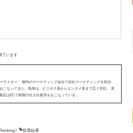
得ています
ーライター。 都内のマーケティング会社で自社マーケティングを担当
おこなってきた。執筆は、ビジネス系からエンタメ系まで広く対応。 音
が好き。最近はECで雑貨の仕入れ販売をおこなっている。
nking）
投票結果