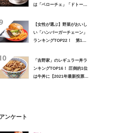
は「ベローチェ」「ドトー
ル」【2024年8月最新版】
9
【女性が選ぶ】野菜がおいし
い「ハンバーガーチェーン」
ランキングTOP22！ 第1位
は「モスバーガー」【2026年
10
最新調査結果】
「吉野家」のレギュラー丼ラ
ンキングTOP16！ 圧倒的1位
は牛丼に【2021年最新投票結
果】
アンケート