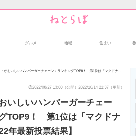
グルメ
地域
住まい
と未来を見通す
スマホと通信の最新トレンド
進化するPCとデ
がおいしいハンバーガーチェーン」ランキングTOP9！ 第1位は「マクドナルド」！【2022年最新投票結果】
のいまが分かる
企業ITのトレンドを詳説
経営リーダーの
2022/08/27 13:00（公開）
2022/10/14 21:37（更新）
おいしいハンバーガーチェー
T製品の総合サイト
IT製品の技術・比較・事例
製造業のIT導入
グTOP9！ 第1位は「マクドナ
22年最新投票結果】