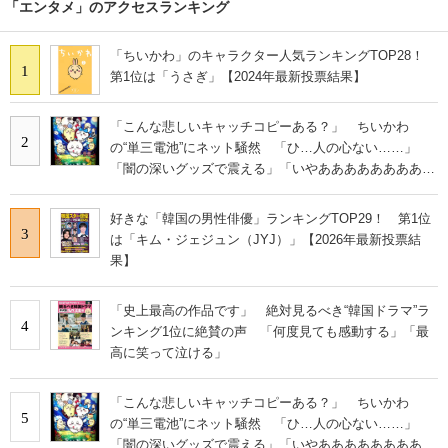
「エンタメ」のアクセスランキング
「ちいかわ」のキャラクター人気ランキングTOP28！
1
第1位は「うさぎ」【2024年最新投票結果】
「こんな悲しいキャッチコピーある？」 ちいかわ
2
の“単三電池”にネット騒然 「ひ…人の心ない……」
「闇の深いグッズで震える」「いやあああああああああ
あ」
好きな「韓国の男性俳優」ランキングTOP29！ 第1位
3
は「キム・ジェジュン（JYJ）」【2026年最新投票結
果】
「史上最高の作品です」 絶対見るべき“韓国ドラマ”ラ
4
ンキング1位に絶賛の声 「何度見ても感動する」「最
高に笑って泣ける」
「こんな悲しいキャッチコピーある？」 ちいかわ
5
の“単三電池”にネット騒然 「ひ…人の心ない……」
「闇の深いグッズで震える」「いやあああああああああ