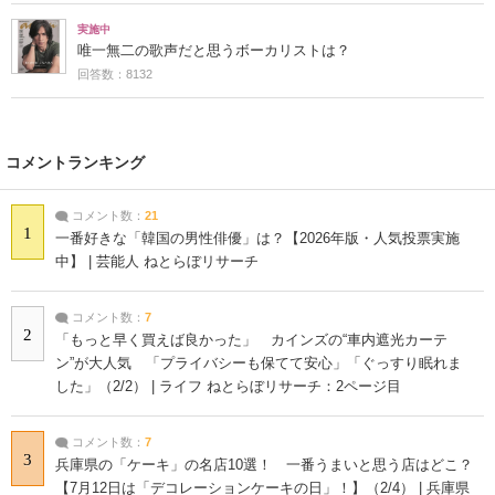
実施中
唯一無二の歌声だと思うボーカリストは？
回答数：8132
コメントランキング
コメント数：
21
1
一番好きな「韓国の男性俳優」は？【2026年版・人気投票実施
中】 | 芸能人 ねとらぼリサーチ
コメント数：
7
2
「もっと早く買えば良かった」 カインズの“車内遮光カーテ
ン”が大人気 「プライバシーも保てて安心」「ぐっすり眠れま
した」（2/2） | ライフ ねとらぼリサーチ：2ページ目
コメント数：
7
3
兵庫県の「ケーキ」の名店10選！ 一番うまいと思う店はどこ？
【7月12日は「デコレーションケーキの日」！】（2/4） | 兵庫県