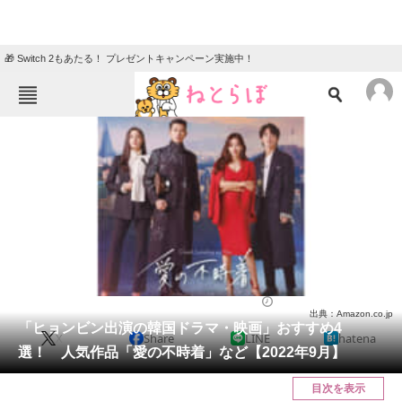
🎁 Switch 2もあたる！ プレゼントキャンペーン実施中！
ねとらぼメニュー
TOP
ニュース
エンタメ
クイズ
グルメ
地域
住まい
教育・育児
動物
リサーチ
エンタメ
2022/09/12 17:00（公開）
出典：Amazon.co.jp
会員記事
「ヒョンビン出演の韓国ドラマ・映画」おすすめ4
X
Share
LINE
hatena
選！ 人気作品「愛の不時着」など【2022年9月】
メディア
目次を表示
注目記事を集めた総合ページ