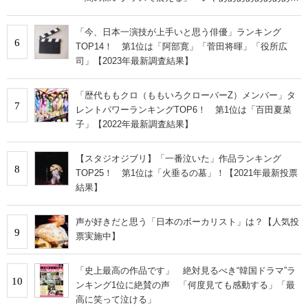
あ」
「今、日本一演技が上手いと思う俳優」ランキング
6
TOP14！ 第1位は「阿部寛」「菅田将暉」「役所広
司」【2023年最新調査結果】
「歴代ももクロ（ももいろクローバーZ）メンバー」タ
7
レントパワーランキングTOP6！ 第1位は「百田夏菜
子」【2022年最新調査結果】
【スタジオジブリ】「一番泣いた」作品ランキング
8
TOP25！ 第1位は「火垂るの墓」！【2021年最新投票
結果】
声が好きだと思う「日本のボーカリスト」は？【人気投
9
票実施中】
「史上最高の作品です」 絶対見るべき“韓国ドラマ”ラ
10
ンキング1位に絶賛の声 「何度見ても感動する」「最
高に笑って泣ける」