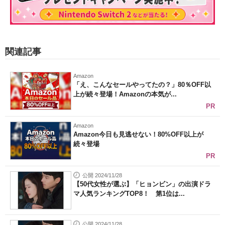
関連記事
Amazon
「え、こんなセールやってたの？」80％OFF以
上が続々登場！Amazonの本気が...
PR
Amazon
Amazon今日も見逃せない！80%OFF以上が
続々登場
PR
公開 2024/11/28
【50代女性が選ぶ】「ヒョンビン」の出演ドラ
マ人気ランキングTOP8！ 第1位は...
公開 2024/11/28