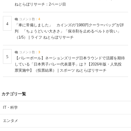
ねとらぼリサーチ：2ページ目
コメント数：
4
4
「車に常備しました」 カインズの“1980円クーラーバッグ”が評
判 「ちょうどいい大きさ」「保冷剤を止めるベルトが良い」
（1/5） | ライフ ねとらぼリサーチ
コメント数：
3
5
【バレーボール】ネーションズリーグ日本ラウンドで活躍を期待
している「日本男子バレー代表選手」は？【2026年版・人気投
票実施中】（投票結果） | スポーツ ねとらぼリサーチ
カテゴリ一覧
IT・科学
エンタメ