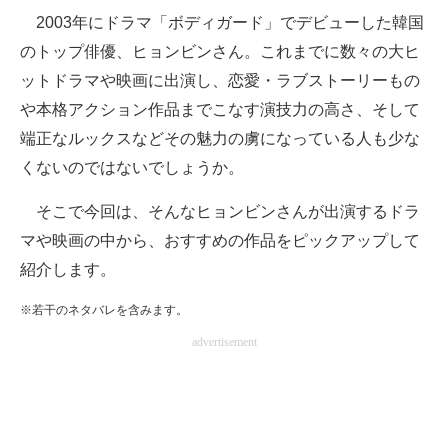
2003年にドラマ「ボディガード」でデビューした韓国
ITの今と未来を見通す
のトップ俳優、ヒョンビンさん。これまでに数々の大ヒ
ットドラマや映画に出演し、恋愛・ラブストーリーもの
スマホと通信の最新トレンド
や本格アクション作品までこなす演技力の高さ、そして
進化するPCとデバイスの未来
端正なルックスなどその魅力の虜になっている人も少な
くないのではないでしょうか。
好きが集まる 比べて選べる
そこで今回は、そんなヒョンビンさんが出演するドラ
ビジネスと働き方のヒント
マや映画の中から、おすすめの作品をピックアップして
AI活用のいまが分かる
紹介します。
企業ITのトレンドを詳説
※若干のネタバレを含みます。
advertisement
経営リーダーのコミュニティ
マーケ×ITの今がよく分かる
ITエンジニア向け専門サイト