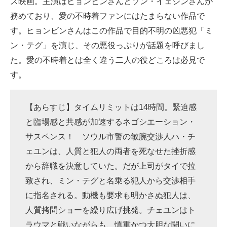
ス映画。主演はヒョンビンさんとソン・イェジンさんが
務めており、愛の不時着ファンにはたまらない作品で
す。ヒョンビンさんはこの作品で目的不明の凶悪犯「ミ
ン・テグ」を演じ、その悪役っぷりが話題を呼びまし
た。愛の不時着とは全く違う二人の役どころは必見で
す。
【あらすじ】タイムリミットは14時間。緊迫感
と臨場感と共感が加速するネゴシエーション・
サスペンス！ ソウル市警の敏腕交渉人ハ・チ
ェユンは、人質と犯人の両者を死なせた挫折感
から辞職を決意していた。だが上司がタイで拉
致され、ミン・テグと名乗る犯人から交渉相手
に指名される。動機も要求も明かさぬ犯人は、
人質拷問ショーを繰り広げ挑発。チェユンはト
ラウマと戦いながらも、慎重かつ大胆な闘いに