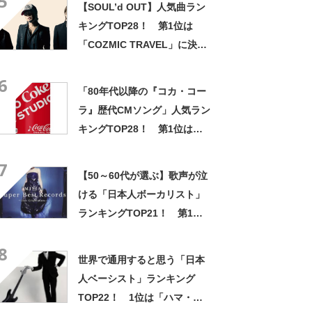
5
【SOUL’d OUT】人気曲ラン
（MISS BRAND-NEW
キングTOP28！ 第1位は
DAY）」【12月11日は原由子
「COZMIC TRAVEL」に決
さんの誕生日】
定！ 【2021年最新結果】
6
「80年代以降の『コカ・コー
ラ』歴代CMソング」人気ラン
キングTOP28！ 第1位は
「夏色のナンシー（Yes Coke
7
Yes ’83）/早見優」【9月7日
【50～60代が選ぶ】歌声が泣
はCMソングの日】
ける「日本人ボーカリスト」
ランキングTOP21！ 第1位
は「MISIA」【2024年最新調
8
査結果】
世界で通用すると思う「日本
人ベーシスト」ランキング
TOP22！ 1位は「ハマ・オ