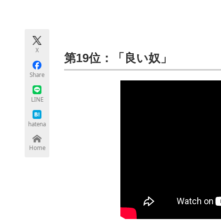
モノづくり技術者専門サイト
エレクトロ
X
ちょっと気になるネットの話題
第19位：「良い奴」
Share
LINE
hatena
Home