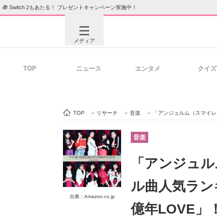
🎁 Switch 2もあたる！ プレゼントキャンペーン実施中！
メディア
TOP
ニュース
エンタメ
クイズ
注目記事を集めた総合ページ
ITの今
TOP
>
リサーチ
>
音楽
>
「アンジュルム（スマイレージ）」
ビジネスと働き方のヒント
AI活用
音楽
「アンジュル
ITエンジニア向け専門サイト
企業向けI
ル曲人気ランキ
出典：Amazon.co.jp
億年LOVE」