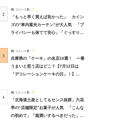
コメント数：
7
2
「もっと早く買えば良かった」 カイン
ズの“車内遮光カーテン”が大人気 「プ
ライバシーも保てて安心」「ぐっすり眠
れました」（2/2） | ライフ ねとらぼリ
サーチ：2ページ目
コメント数：
7
3
兵庫県の「ケーキ」の名店10選！ 一番
うまいと思う店はどこ？【7月12日は
「デコレーションケーキの日」！】
（2/4） | 兵庫県 ねとらぼリサーチ：2ペ
ージ目
コメント数：
5
4
「北海道土産としてもセンス抜群」六花
亭の“店舗限定”お菓子が人気 「こんな
の初めて」「箱買いするべきだった」
（1/2） | 北海道 ねとらぼリサーチ