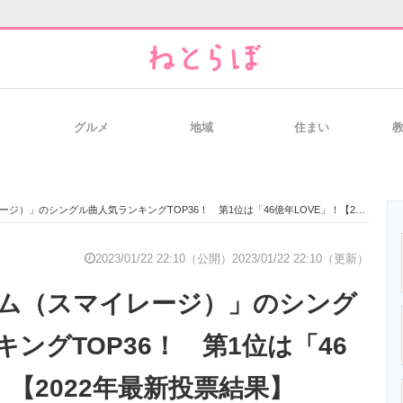
グルメ
地域
住まい
と未来を見通す
スマホと通信の最新トレンド
進化するPCとデ
のシングル曲人気ランキングTOP36！ 第1位は「46億年LOVE」！【2022年最新投票結果】
のいまが分かる
企業ITのトレンドを詳説
経営リーダーの
2023/01/22 22:10（公開）
2023/01/22 22:10（更新）
ム（スマイレージ）」のシング
T製品の総合サイト
IT製品の技術・比較・事例
製造業のIT導入
ングTOP36！ 第1位は「46
！【2022年最新投票結果】