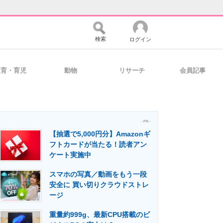
検索
ログイン
教育・育児
動物
リサーチ
会員記事
バイスの未来
好きが集まる 比べて選べる
- PR -
【抽選で5,000円分】Amazonギ
コミュニティ
マーケ×ITの今がよく分かる
フトカードが当たる！読者アン
ケート実施中
スマホの写真／動画をもう一段
・活用を支援
安全に 買い切りクラウドストレ
ージ
重量約999g、最新CPU搭載のビ