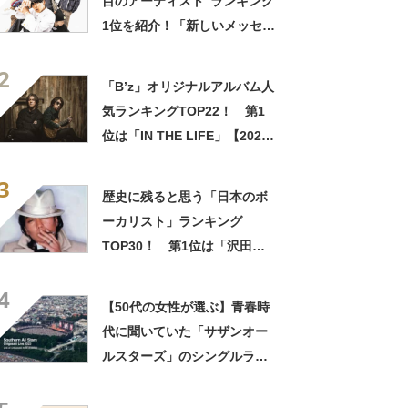
目のアーティスト”ランキング
1位を紹介！「新しいメッセー
ジを教えてもらった」「いつ
2
ものUVER。それがよかっ
「B’z」オリジナルアルバム人
た」
気ランキングTOP22！ 第1
位は「IN THE LIFE」【2023
年最新投票結果】
3
歴史に残ると思う「日本のボ
ーカリスト」ランキング
TOP30！ 第1位は「沢田研
二」【2024年最新投票結果】
4
【50代の女性が選ぶ】青春時
代に聞いていた「サザンオー
ルスターズ」のシングルラン
キングTOP26！ 第1位は
「ミス・ブランニュー・デイ