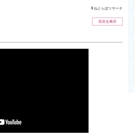
ニクス専門サイト
電子設計の基本と応用
エネルギーの専
ねとらぼリサーチ
目次を表示