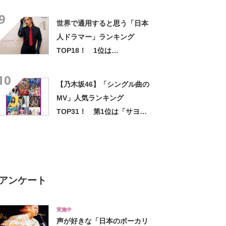
カモト」！【2022年最新調査
9
結果】
世界で通用すると思う「日本
人ドラマー」ランキング
TOP18！ 1位は
「YOSHIKI（X JAPAN）」
10
【11月20日はYOSHIKIさん誕
【乃木坂46】「シングル曲の
生日】
MV」人気ランキング
TOP31！ 第1位は「サヨナ
ラの意味」！【2023年最新投
票結果】
アンケート
実施中
声が好きな「日本のボーカリ