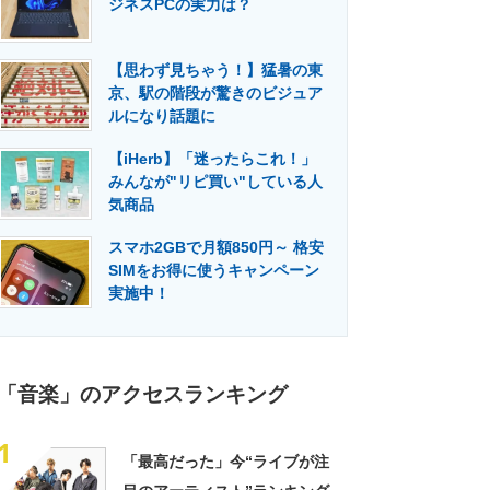
ジネスPCの実力は？
門メディア
建設×テクノロジーの最前線
【思わず見ちゃう！】猛暑の東
京、駅の階段が驚きのビジュア
ルになり話題に
【iHerb】「迷ったらこれ！」
みんなが"リピ買い"している人
気商品
スマホ2GBで月額850円～ 格安
SIMをお得に使うキャンペーン
実施中！
「音楽」のアクセスランキング
1
「最高だった」今“ライブが注