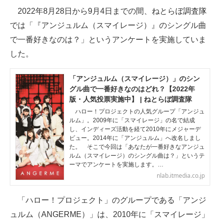
2022年8月28日から9月4日までの間、ねとらぼ調査隊
ITの今と未来を見通す
では「『アンジュルム（スマイレージ）』のシングル曲
で一番好きなのは？」というアンケートを実施していま
スマホと通信の最新トレンド
した。
進化するPCとデバイスの未来
「アンジュルム（スマイレージ）」のシン
好きが集まる 比べて選べる
グル曲で一番好きなのはどれ？【2022年
版・人気投票実施中】 | ねとらぼ調査隊
ビジネスと働き方のヒント
ハロー！プロジェクトの人気グループ「アンジュ
ルム」。2009年に「スマイレージ」の名で結成
AI活用のいまが分かる
し、インディーズ活動を経て2010年にメジャーデ
ビュー。2014年に「アンジュルム」へ改名しまし
た。 そこで今回は「あなたが一番好きなアンジュ
企業ITのトレンドを詳説
ルム（スマイレージ）のシングル曲は？」というテ
ーマでアンケートを実施します。…
経営リーダーのコミュニティ
nlab.itmedia.co.jp
マーケ×ITの今がよく分かる
「ハロー！プロジェクト」のグループである「アンジ
ITエンジニア向け専門サイト
ュルム（ANGERME）」は、2010年に「スマイレージ」