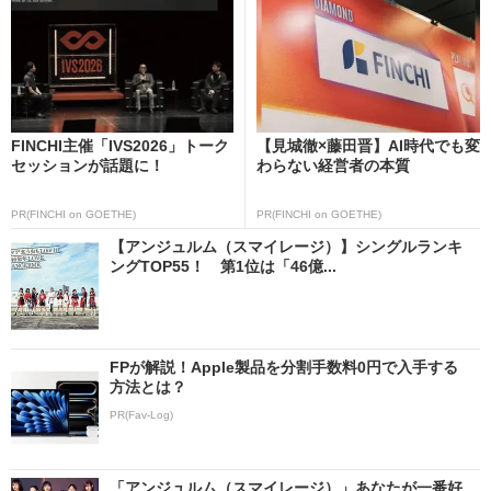
FINCHI主催「IVS2026」トーク
【見城徹×藤田晋】AI時代でも変
セッションが話題に！
わらない経営者の本質
PR(FINCHI on GOETHE)
PR(FINCHI on GOETHE)
【アンジュルム（スマイレージ）】シングルランキ
ングTOP55！ 第1位は「46億...
FPが解説！Apple製品を分割手数料0円で入手する
方法とは？
PR(Fav-Log)
「アンジュルム（スマイレージ）」あなたが一番好