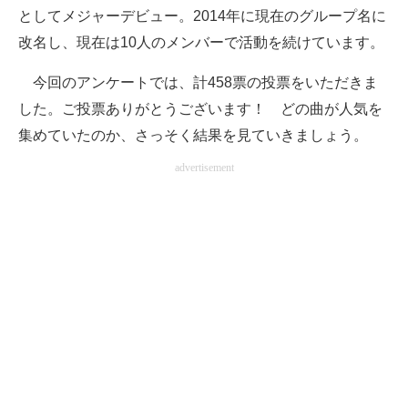
としてメジャーデビュー。2014年に現在のグループ名に
企業向けIT製品の総合サイト
改名し、現在は10人のメンバーで活動を続けています。
IT製品の技術・比較・事例
今回のアンケートでは、計458票の投票をいただきま
製造業のIT導入・活用を支援
した。ご投票ありがとうございます！ どの曲が人気を
集めていたのか、さっそく結果を見ていきましょう。
モノづくり技術者専門サイト
advertisement
エレクトロニクス専門サイト
電子設計の基本と応用
エネルギーの専門メディア
建設×テクノロジーの最前線
ちょっと気になるネットの話題