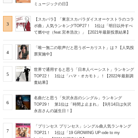
ミュージックの日】
【スカパラ】「東京スカパラダイスオーケストラのコラ
3
ボ曲」人気ランキングTOP27！ 1位は「明日以外すべ
て燃やせ（feat.宮本浩次）」【2021年最新投票結果】
「唯一無二の歌声だと思うボーカリスト」は？【人気投
4
票実施中】
世界で通用すると思う「日本人ベーシスト」ランキング
5
TOP22！ 1位は「ハマ・オカモト」！【2022年最新調
査結果】
名曲だと思う「矢沢永吉のシングル」ランキング
6
TOP29！ 第1位は「時間よ止まれ」【9月14日は矢沢
永吉さんの誕生日！】
「プリンセス プリンセス」シングル曲人気ランキング
7
TOP21！ 1位は「19 GROWING UP-ode to my