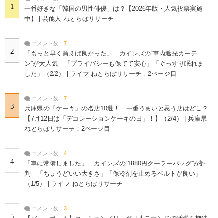
1
一番好きな「韓国の男性俳優」は？【2026年版・人気投票実施
中】 | 芸能人 ねとらぼリサーチ
コメント数：
7
2
「もっと早く買えば良かった」 カインズの“車内遮光カーテ
ン”が大人気 「プライバシーも保てて安心」「ぐっすり眠れま
した」（2/2） | ライフ ねとらぼリサーチ：2ページ目
コメント数：
7
3
兵庫県の「ケーキ」の名店10選！ 一番うまいと思う店はどこ？
【7月12日は「デコレーションケーキの日」！】（2/4） | 兵庫県
ねとらぼリサーチ：2ページ目
コメント数：
4
4
「車に常備しました」 カインズの“1980円クーラーバッグ”が評
判 「ちょうどいい大きさ」「保冷剤を止めるベルトが良い」
（1/5） | ライフ ねとらぼリサーチ
コメント数：
3
5