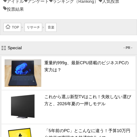
アイドル
アンケート
ランキング（Ranking）
人気投票
投票結果
TOP
リサーチ
音楽
>
>
Special
- PR -
重量約999g、最新CPU搭載のビジネスPCの
実力は？
これから選ぶ新型TVはこれ！失敗しない選び
方と、2026年夏の一押しモデル
「5年前のPC」とこんなに違う！予算10万円