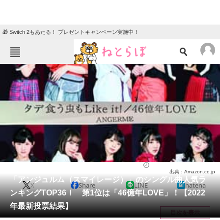
🎁 Switch 2もあたる！ プレゼントキャンペーン実施中！
ねとらぼメニュー
TOP
ニュース
エンタメ
クイズ
グルメ
地域
住まい
教育・育児
動物
リサーチ
音楽
2023/01/22 22:10（公開）
出典：Amazon.co.jp
会員記事
「アンジュルム（スマイレージ）」のシングル曲人気ラ
X
Share
LINE
hatena
ンキングTOP36！ 第1位は「46億年LOVE」！【2022
メディア
年最新投票結果】
目次を表示
注目記事を集めた総合ページ