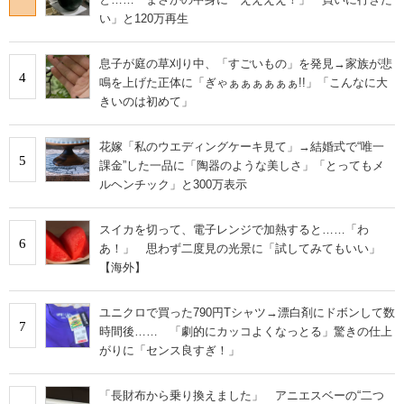
い」と120万再生
息子が庭の草刈り中、「すごいもの」を発見→家族が悲
4
鳴を上げた正体に「ぎゃぁぁぁぁぁぁ!!」「こんなに大
きいのは初めて」
花嫁「私のウエディングケーキ見て」→結婚式で“唯一
5
課金”した一品に「陶器のような美しさ」「とってもメ
ルヘンチック」と300万表示
スイカを切って、電子レンジで加熱すると……「わ
6
あ！」 思わず二度見の光景に「試してみてもいい」
【海外】
ユニクロで買った790円Tシャツ→漂白剤にドボンして数
7
時間後…… 「劇的にカッコよくなっとる」驚きの仕上
がりに「センス良すぎ！」
「長財布から乗り換えました」 アニエスベーの“二つ