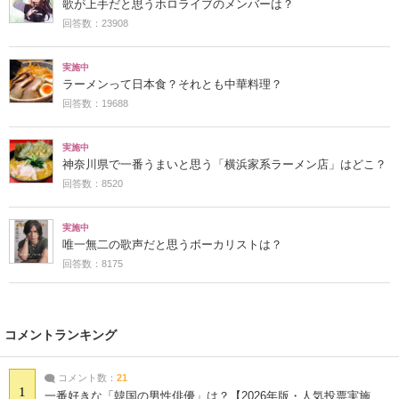
歌が上手だと思うホロライブのメンバーは？
回答数：23908
実施中
ラーメンって日本食？それとも中華料理？
回答数：19688
実施中
神奈川県で一番うまいと思う「横浜家系ラーメン店」はどこ？
回答数：8520
実施中
唯一無二の歌声だと思うボーカリストは？
回答数：8175
コメントランキング
コメント数：
21
1
一番好きな「韓国の男性俳優」は？【2026年版・人気投票実施