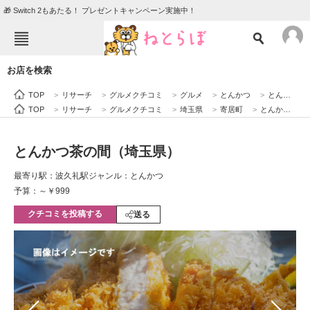
🎁 Switch 2もあたる！ プレゼントキャンペーン実施中！
ねとらぼメニュー
お店を検索
TOP
ニュース
TOP
>
リサーチ
>
グルメクチコミ
>
グルメ
>
とんかつ
>
とんかつ茶の間（埼玉県）
エンタメ
クイズ
TOP
>
リサーチ
>
グルメクチコミ
>
埼玉県
>
寄居町
>
とんかつ茶の間（埼玉県）
グルメ
地域
とんかつ茶の間（埼玉県）
住まい
教育・育児
最寄り駅：波久礼駅
ジャンル：とんかつ
動物
リサーチ
予算：～￥999
クチコミを投稿する
会員記事
送る
メディア
注目記事を集めた総合ページ
ITの今と未来を見通す