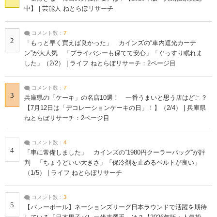
中】 | 芸能人 ねとらぼリサーチ
コメント数：
7
2
「もっと早く買えば良かった」 カインズの“車内遮光カーテ
ン”が大人気 「プライバシーも保てて安心」「ぐっすり眠れま
した」（2/2） | ライフ ねとらぼリサーチ：2ページ目
コメント数：
7
3
兵庫県の「ケーキ」の名店10選！ 一番うまいと思う店はどこ？
【7月12日は「デコレーションケーキの日」！】（2/4） | 兵庫県
ねとらぼリサーチ：2ページ目
コメント数：
4
4
「車に常備しました」 カインズの“1980円クーラーバッグ”が評
判 「ちょうどいい大きさ」「保冷剤を止めるベルトが良い」
（1/5） | ライフ ねとらぼリサーチ
コメント数：
3
5
【バレーボール】ネーションズリーグ日本ラウンドで活躍を期待