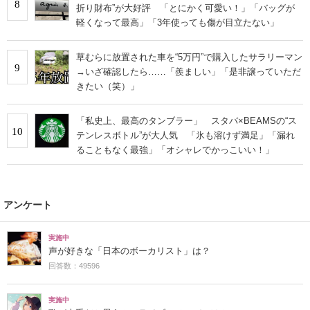
8
折り財布”が大好評 「とにかく可愛い！」「バッグが
軽くなって最高」「3年使っても傷が目立たない」
草むらに放置された車を“5万円”で購入したサラリーマン
9
→いざ確認したら……「羨ましい」「是非譲っていただ
きたい（笑）」
「私史上、最高のタンブラー」 スタバ×BEAMSの“ス
10
テンレスボトル”が大人気 「氷も溶けず満足」「漏れ
ることもなく最強」「オシャレでかっこいい！」
アンケート
実施中
声が好きな「日本のボーカリスト」は？
回答数：49596
実施中