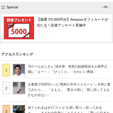
Special
- PR -
【抽選で5,000円分】Amazonギフトカードが
当たる！読者アンケート実施中
アクセスランキング
“Nクールおじさん”清水伸、突然の結婚発表＆お相手公
1
開に「えー！」「びっくり」「かわいい奥様」
古着屋で500円だった“昭和の手作りスカート”→令和に着
2
てみたら……「えええ」 驚きの姿に「探し回ってもな
かなか出ない」
捨てられるはずの“スイカ”を買い取り→切ってみる
3
と…… まさかの中身に「ええええ！」「買いに行きた