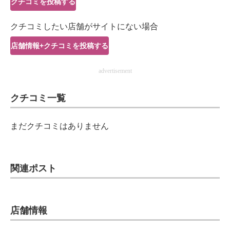
クチコミを投稿する
IT製品の技術・比較・事例
クチコミしたい店舗がサイトにない場合
製造業のIT導入・活用を支援
店舗情報+クチコミを投稿する
モノづくり技術者専門サイト
advertisement
エレクトロニクス専門サイト
クチコミ一覧
電子設計の基本と応用
エネルギーの専門メディア
まだクチコミはありません
建設×テクノロジーの最前線
ちょっと気になるネットの話題
関連ポスト
店舗情報