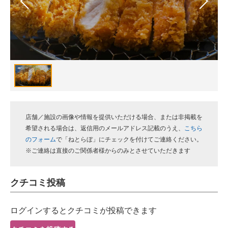
スマホと通信の最新トレンド
進化するPCとデバイスの未来
好きが集まる 比べて選べる
ビジネスと働き方のヒント
AI活用のいまが分かる
店舗／施設の画像や情報を提供いただける場合、または非掲載を
企業ITのトレンドを詳説
希望される場合は、返信用のメールアドレス記載のうえ、
こちら
のフォーム
で「ねとらぼ」にチェックを付けてご連絡ください。
経営リーダーのコミュニティ
※ご連絡は直接のご関係者様からのみとさせていただきます
マーケ×ITの今がよく分かる
クチコミ投稿
ITエンジニア向け専門サイト
ログインするとクチコミが投稿できます
企業向けIT製品の総合サイト