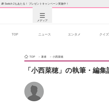
🎁 Switch 2もあたる！ プレゼントキャンペーン実施中！
メディア
TOP
ニュース
エンタメ
クイズ
注目記事を集めた総合ページ
ITの今
TOP
>
著者
>
小西菜穂
ビジネスと働き方のヒント
AI活用
「小西菜穂」の執筆・編集
ITエンジニア向け専門サイト
企業向けI