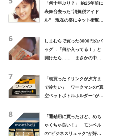
5
「何十年ぶり？」 約25年前に
表舞台去った“消費税アイド
ル” 現在の姿にネット衝撃
「いくつになってもかわい
6
い」「また会えるなんて」
しまむらで買った3000円のバ
ッグ→「何か入ってる！」と
開けたら…… まさかの中身
に「買いに走った」「コスパ
7
良すぎる」
「朝買ったドリンクが夕方ま
で冷たい」 ワークマンの“真
空ペットボトルホルダー”が大
好評 「車の中でも冷え冷
8
え」「もっと早く買えばよか
「通勤用に買ったけど、めち
った」
ゃくちゃ良い！」 モンベル
の“ビジネスリュック”が好