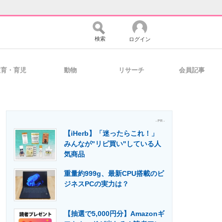
検索
ログイン
教育・育児
動物
リサーチ
会員記事
バイスの未来
好きが集まる 比べて選べる
- PR -
【iHerb】「迷ったらこれ！」
コミュニティ
マーケ×ITの今がよく分かる
みんなが"リピ買い"している人
気商品
重量約999g、最新CPU搭載のビ
・活用を支援
ジネスPCの実力は？
【抽選で5,000円分】Amazonギ