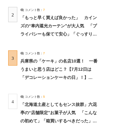
コメント数：
7
2
「もっと早く買えば良かった」 カイン
ズの“車内遮光カーテン”が大人気 「プ
ライバシーも保てて安心」「ぐっすり眠
れました」（2/2） | ライフ ねとらぼリ
サーチ：2ページ目
コメント数：
7
3
兵庫県の「ケーキ」の名店10選！ 一番
うまいと思う店はどこ？【7月12日は
「デコレーションケーキの日」！】
（2/4） | 兵庫県 ねとらぼリサーチ：2ペ
ージ目
コメント数：
5
4
「北海道土産としてもセンス抜群」六花
亭の“店舗限定”お菓子が人気 「こんな
の初めて」「箱買いするべきだった」
（1/2） | 北海道 ねとらぼリサーチ