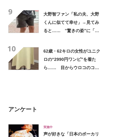
評 「615グラムで軽い」
9
「たくさん入る」「満員電車
大野智ファン「私の夫、大野
に乗りやすくなった」
くんに似てて幸せ」→見てみ
ると…… ‟驚きの姿”に「最
高すぎません？」「本物かと
10
思いました！」
62歳・62キロの女性がユニク
ロの“2990円ワンピ”を着た
ら…… 目からウロコのコー
デに「全色ほしいくらい」
「参考になりました」
アンケート
実施中
声が好きな「日本のボーカリ