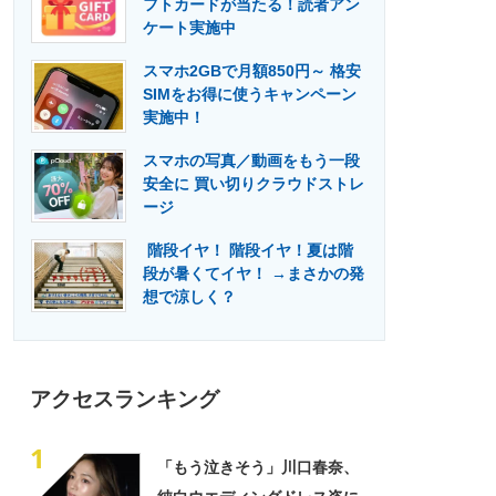
フトカードが当たる！読者アン
門メディア
建設×テクノロジーの最前線
ケート実施中
スマホ2GBで月額850円～ 格安
SIMをお得に使うキャンペーン
実施中！
スマホの写真／動画をもう一段
安全に 買い切りクラウドストレ
ージ
階段イヤ！ 階段イヤ！夏は階
段が暑くてイヤ！ →まさかの発
想で涼しく？
アクセスランキング
1
「もう泣きそう」川口春奈、