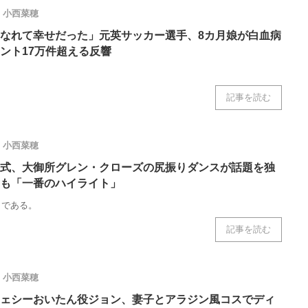
小西菜穂
なれて幸せだった」元英サッカー選手、8カ月娘が白血病
ント17万件超える反響
記事を読む
小西菜穂
式、大御所グレン・クローズの尻振りダンスが話題を独
も「一番のハイライト」
リである。
記事を読む
小西菜穂
ェシーおいたん役ジョン、妻子とアラジン風コスでディ