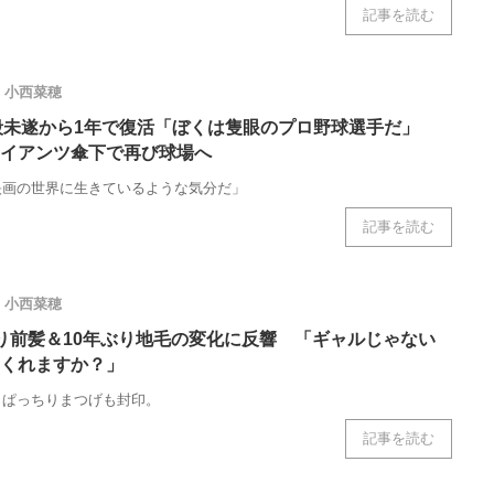
記事を読む
小西菜穂
殺未遂から1年で復活「ぼくは隻眼のプロ野球選手だ」
イアンツ傘下で再び球場へ
映画の世界に生きているような気分だ」
記事を読む
小西菜穂
り前髪＆10年ぶり地毛の変化に反響 「ギャルじゃない
くれますか？」
＆ぱっちりまつげも封印。
記事を読む