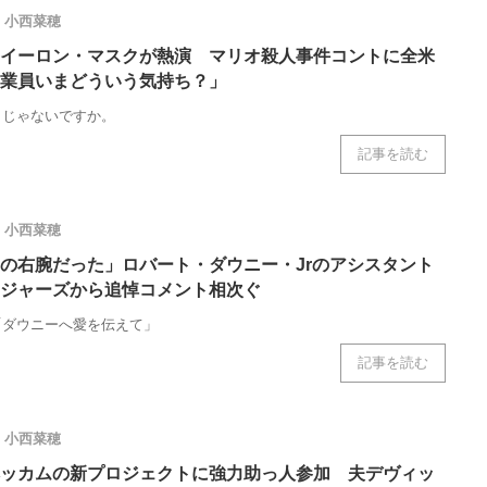
ニクス専門サイト
電子設計の基本と応用
エネルギーの専
小西菜穂
をイーロン・マスクが熱演 マリオ殺人事件コントに全米
業員いまどういう気持ち？」
リじゃないですか。
記事を読む
小西菜穂
の右腕だった」ロバート・ダウニー・Jrのアシスタント
ジャーズから追悼コメント相次ぐ
「ダウニーへ愛を伝えて」
記事を読む
小西菜穂
ッカムの新プロジェクトに強力助っ人参加 夫デヴィッ