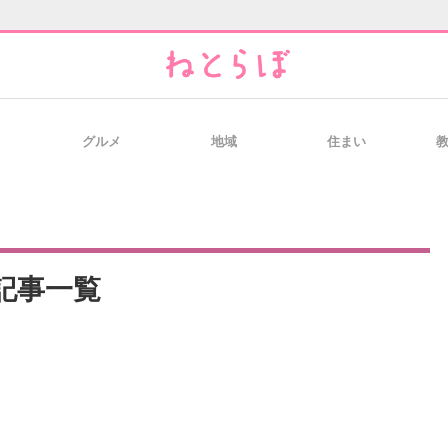
グルメ
地域
住まい
と未来を見通す
スマホと通信の最新トレンド
進化するPCとデ
のいまが分かる
企業ITのトレンドを詳説
経営リーダーの
記事一覧
T製品の総合サイト
IT製品の技術・比較・事例
製造業のIT導入