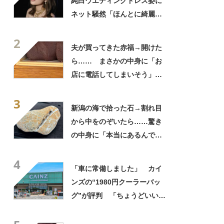
純白ウエディングドレス姿に
ネット騒然「ほんとに綺麗」
「この笑顔が切なすぎる」
2
夫が買ってきた赤福→開けた
ら…… まさかの中身に「お
店に電話してしまいそう」
「さすがに初めて見ました
3
笑」と107万表示
新潟の海で拾った石→割れ目
から中をのぞいたら……驚き
の中身に「本当にあるんです
ね！」「お宝だ」
4
「車に常備しました」 カイ
ンズの“1980円クーラーバッ
グ”が評判 「ちょうどいい大
きさ」「保冷剤を止めるベル
トが良い」