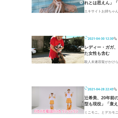
れとは思えん」「
エキサイトお姉ちゃ
2021-04-30 12:30
レディー・ガガ、
た女性も含む
殺人未遂容疑がかけ
2021-04-28 22:45
辻希美、20年前
型も現役」「衰え
ミニモニ。とデカモ