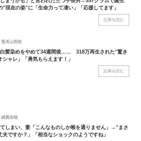
しまうかも」と言われた三つ子長男→557グラムで誕生
の“現在の姿”に「生命力って凄い」「応援してます」
記事を読む
兎耳山明依
白髪染めをやめて34週間後…… 318万再生された“驚き
オシャレ」「勇気もらえます！」
記事を読む
綿貫佑哉
てしまい、妻「こんなものしか喉を通りません」→“まさ
丈夫ですか？」「相当なショックのようですね」