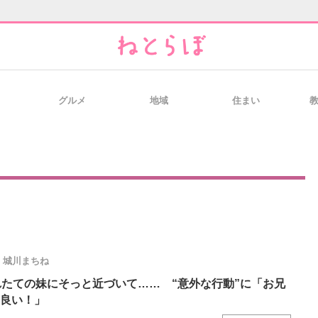
グルメ
地域
住まい
と未来を見通す
スマホと通信の最新トレンド
進化するPCとデ
のいまが分かる
企業ITのトレンドを詳説
経営リーダーの
城川まちね
T製品の総合サイト
IT製品の技術・比較・事例
製造業のIT導入
れたての妹にそっと近づいて…… “意外な行動”に「お兄
良い！」