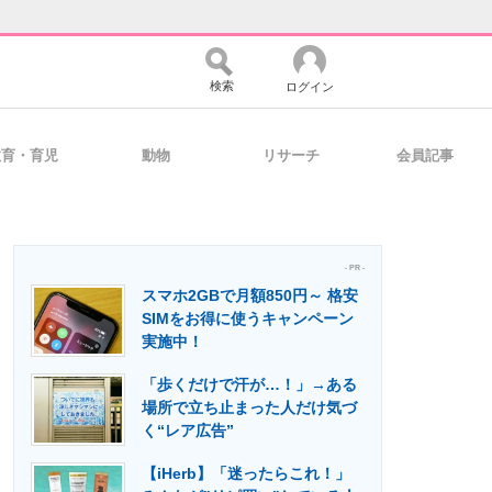
検索
ログイン
教育・育児
動物
リサーチ
会員記事
バイスの未来
好きが集まる 比べて選べる
- PR -
スマホ2GBで月額850円～ 格安
コミュニティ
マーケ×ITの今がよく分かる
SIMをお得に使うキャンペーン
実施中！
「歩くだけで汗が…！」→ある
・活用を支援
場所で立ち止まった人だけ気づ
く“レア広告”
【iHerb】「迷ったらこれ！」