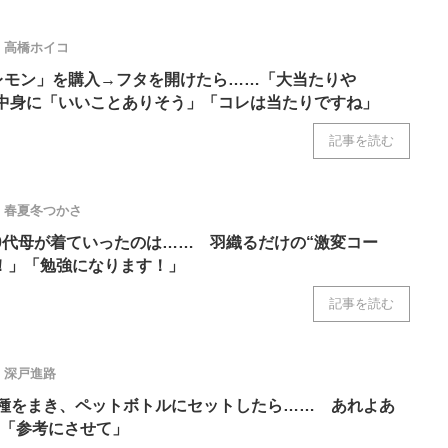
高橋ホイコ
レモン」を購入→フタを開けたら……「大当たりや
の中身に「いいことありそう」「コレは当たりですね」
記事を読む
春夏冬つかさ
0代母が着ていったのは…… 羽織るだけの“激変コー
！」「勉強になります！」
記事を読む
深戸進路
に種をまき、ペットボトルにセットしたら…… あれよあ
に「参考にさせて」