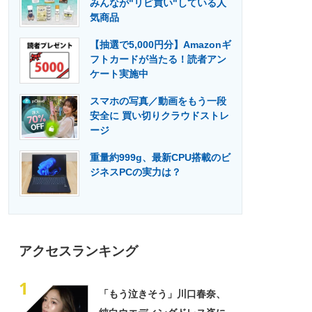
みんなが"リピ買い"している人
門メディア
建設×テクノロジーの最前線
気商品
【抽選で5,000円分】Amazonギ
フトカードが当たる！読者アン
ケート実施中
スマホの写真／動画をもう一段
安全に 買い切りクラウドストレ
ージ
重量約999g、最新CPU搭載のビ
ジネスPCの実力は？
アクセスランキング
1
「もう泣きそう」川口春奈、