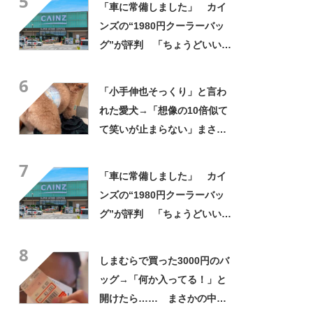
5
「車に常備しました」 カイ
ンズの“1980円クーラーバッ
グ”が評判 「ちょうどいい大
きさ」「保冷剤を止めるベル
6
トが良い」
「小手伸也そっくり」と言わ
れた愛犬→「想像の10倍似て
て笑いが止まらない」まさか
の姿に「生き別れの兄弟説」
7
「パーツのバランスが同じ」
「車に常備しました」 カイ
ンズの“1980円クーラーバッ
グ”が評判 「ちょうどいい大
きさ」「保冷剤を止めるベル
8
トが良い」
しまむらで買った3000円のバ
ッグ→「何か入ってる！」と
開けたら…… まさかの中身