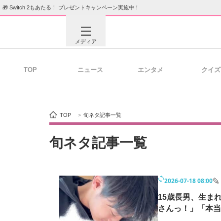
🎁 Switch 2もあたる！ プレゼントキャンペーン実施中！
メディア
TOP
ニュース
エンタメ
クイズ
注目記事を集めた総合ページ
ITの今
TOP
>
旬ネタ記事一覧
ビジネスと働き方のヒント
AI活用
旬ネタ記事一覧
2026-07-18 08:00
ITエンジニア向け専門サイト
企業向けI
15歳長男、生ま
さんっ！」「本当