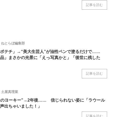
記事を読む
ねとらぼ編集部
ポテチ」→“美大生芸人”が油性ペンで塗るだけで……
品」まさかの光景に「えっ写真かと」「後世に残した
記事を読む
土屋真理菜
通のヨーキー”→2年後…… 信じられない姿に「ラウール
声出ちゃいました！」
記事を読む