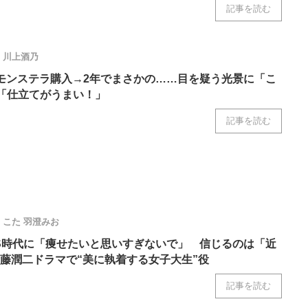
記事を読む
ニクス専門サイト
電子設計の基本と応用
エネルギーの専
川上酒乃
モンステラ購入→2年でまさかの……目を疑う光景に「こ
」「仕立てがうまい！」
記事を読む
こた
羽澄みお
S時代に「痩せたいと思いすぎないで」 信じるのは「近
藤潤二ドラマで“美に執着する女子大生”役
記事を読む