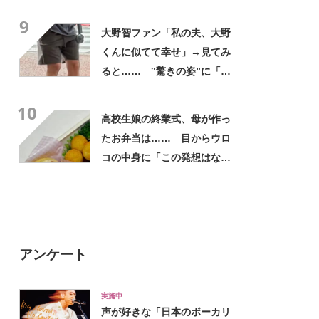
に「買いに走った」「コスパ
9
良すぎる」
大野智ファン「私の夫、大野
くんに似てて幸せ」→見てみ
ると…… ‟驚きの姿”に「最
高すぎません？」「本物かと
10
思いました！」
高校生娘の終業式、母が作っ
たお弁当は…… 目からウロ
コの中身に「この発想はなか
った！」「こんなお弁当食べ
たかった」
アンケート
実施中
声が好きな「日本のボーカリ