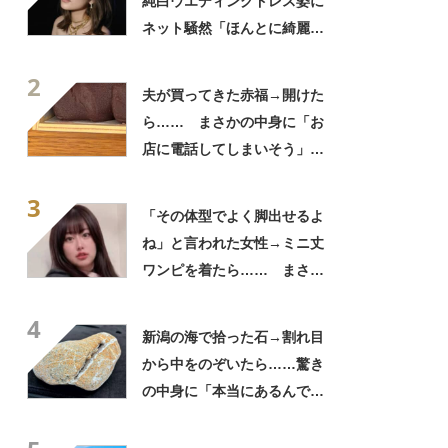
純白ウエディングドレス姿に
ネット騒然「ほんとに綺麗」
「この笑顔が切なすぎる」
2
夫が買ってきた赤福→開けた
ら…… まさかの中身に「お
店に電話してしまいそう」
「さすがに初めて見ました
3
笑」と107万表示
「その体型でよく脚出せるよ
ね」と言われた女性→ミニ丈
ワンピを着たら…… まさか
の姿に「『マジか！』って叫
4
んだ」「スーパーオシャレ」
新潟の海で拾った石→割れ目
から中をのぞいたら……驚き
の中身に「本当にあるんです
ね！」「お宝だ」