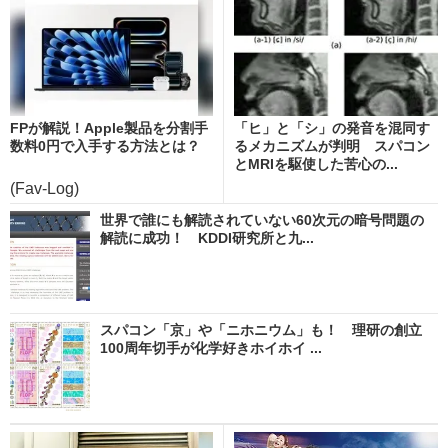
FPが解説！Apple製品を分割手
「ヒ」と「シ」の発音を混同す
数料0円で入手する方法とは？
るメカニズムが判明 スパコン
とMRIを駆使した苦心の...
(Fav-Log)
世界で誰にも解読されていない60次元の暗号問題の
解読に成功！ KDDI研究所と九...
スパコン「京」や「ニホニウム」も！ 理研の創立
100周年切手が化学好きホイホイ ...