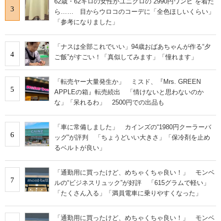
62歳・62キロの女性がユニクロの“2990円ワンピ”を着た
3
ら…… 目からウロコのコーデに「全色ほしいくらい」
「参考になりました」
「ナスは全部これでいい」94歳おばあちゃんが作る“夕
4
ご飯”がすごい！「真似してみます」「憧れます」
「転売ヤー大量発生か」 ミスド、『Mrs. GREEN
5
APPLEの箱』転売続出 「情けないと思わないのか
な」「呆れるわ」 2500円での出品も
「車に常備しました」 カインズの“1980円クーラーバ
6
ッグ”が評判 「ちょうどいい大きさ」「保冷剤を止め
るベルトが良い」
「通勤用に買ったけど、めちゃくちゃ良い！」 モンベ
7
ルの“ビジネスリュック”が好評 「615グラムで軽い」
「たくさん入る」「満員電車に乗りやすくなった」
「通勤用に買ったけど、めちゃくちゃ良い！」 モンベ