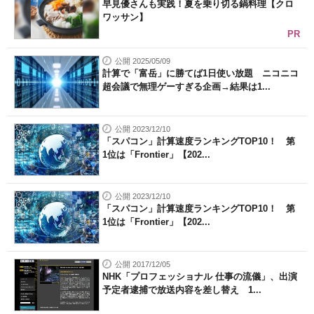
早見優さんも実践！夏を乗り切る鍋料理【クロ
ワッサン】
PR
公開 2025/05/09
計算で「富岳」に勝てば1日使い放題 ニコニコ
超会議で無理ゲーすぎる企画→結果は1...
公開 2023/12/10
「スパコン」計算速度ランキングTOP10！ 第
1位は「Frontier」【202...
公開 2023/12/10
「スパコン」計算速度ランキングTOP10！ 第
1位は「Frontier」【202...
公開 2017/12/05
NHK「プロフェッショナル 仕事の流儀」、出演
予定者逮捕で放送内容を差し替え 1...