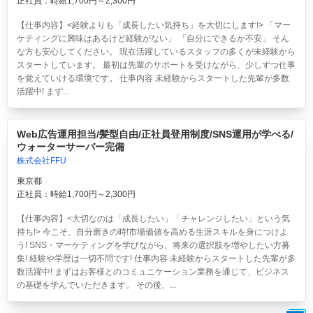
正社員：時給1,700円～2,300円
【仕事内容】<経験よりも「成長したい気持ち」を大切にします!> 「マー
ケティングに興味はあるけど経験がない」 「自分にできるか不安」 そん
な方も安心してください。 現在活躍しているスタッフの多くが未経験から
スタートしています。 最初は先輩のサポートを受けながら、少しずつ仕事
を覚えていける環境です。 仕事内容 未経験からスタートした先輩が多数
活躍中! まず...
Web広告運用担当/髪型自由/正社員登用制度/SNS運用が学べる/
ウォーターサーバー完備
株式会社FFU
東京都
正社員：時給1,700円～2,300円
【仕事内容】<大切なのは「成長したい」「チャレンジしたい」という気
持ち!> 今こそ、自分磨きの時!市場価値を高める生涯スキルを身につけよ
う! SNS・マーケティングを学びながら、将来の選択肢を増やしたい方募
集! 経験や学歴は一切不問です! 仕事内容 未経験からスタートした先輩が多
数活躍中! まずはお客様とのコミュニケーション業務を通じて、ビジネス
の基礎を学んでいただきます。 その後、...