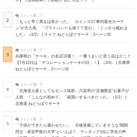
コメント数：
7
2
「もっと早く買えば良かった」 カインズの“車内遮光カーテ
ン”が大人気 「プライバシーも保てて安心」「ぐっすり眠れま
した」（2/2） | ライフ ねとらぼリサーチ：2ページ目
コメント数：
7
3
兵庫県の「ケーキ」の名店10選！ 一番うまいと思う店はどこ？
【7月12日は「デコレーションケーキの日」！】（2/4） | 兵庫県
ねとらぼリサーチ：2ページ目
コメント数：
5
4
「北海道土産としてもセンス抜群」六花亭の“店舗限定”お菓子が
人気 「こんなの初めて」「箱買いするべきだった」（1/2） |
北海道 ねとらぼリサーチ
コメント数：
3
5
「子供ができたら通わせたい」 今後発展していきそうな“関関
同立・産近甲龍の大学”といえば？ ランキング1位に学生の声