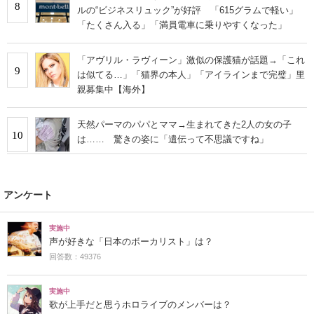
8
ルの“ビジネスリュック”が好評 「615グラムで軽い」
「たくさん入る」「満員電車に乗りやすくなった」
「アヴリル・ラヴィーン」激似の保護猫が話題→「これ
9
は似てる…」「猫界の本人」「アイラインまで完璧」里
親募集中【海外】
天然パーマのパパとママ→生まれてきた2人の女の子
10
は…… 驚きの姿に「遺伝って不思議ですね」
アンケート
実施中
声が好きな「日本のボーカリスト」は？
回答数：49376
実施中
歌が上手だと思うホロライブのメンバーは？