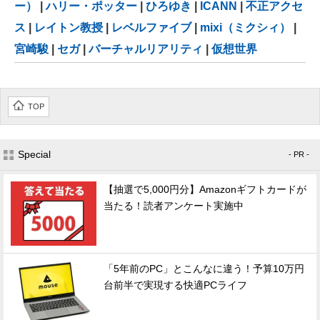
ー）
|
ハリー・ポッター
|
ひろゆき
|
ICANN
|
不正アクセ
ス
|
レイトン教授
|
レベルファイブ
|
mixi（ミクシィ）
|
宮崎駿
|
セガ
|
バーチャルリアリティ
|
仮想世界
TOP
Special
- PR -
【抽選で5,000円分】Amazonギフトカードが
当たる！読者アンケート実施中
「5年前のPC」とこんなに違う！予算10万円
台前半で実現する快適PCライフ