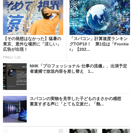
【その発想はなかった】猛暑の
「スパコン」計算速度ランキン
東京、意外な場所に「涼しい」
グTOP10！ 第1位は「Frontie
広告が出現！
r」【202...
PR(ねとらぼ)
NHK「プロフェッショナル 仕事の流儀」、出演予定
者逮捕で放送内容を差し替え 1...
スパコンの実物を見学した子どものまさかの感想
素直すぎる声に「とても立派だ」「熱...