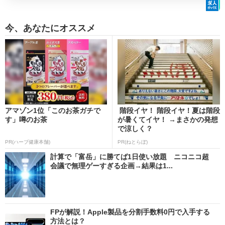
今、あなたにオススメ
アマゾン1位「このお茶ガチで
階段イヤ！ 階段イヤ！夏は階段
す」噂のお茶
が暑くてイヤ！ →まさかの発想
で涼しく？
PR(ハーブ健康本舗)
PR(ねとらぼ)
計算で「富岳」に勝てば1日使い放題 ニコニコ超
会議で無理ゲーすぎる企画→結果は1...
FPが解説！Apple製品を分割手数料0円で入手する
方法とは？