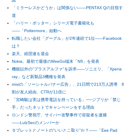
認
企業向けIT製品の総合サイト
「ミラーレスかどうか」は関係ない――PENTAX Qの目指す
道
IT製品の技術・比較・事例
「ハリー・ポッター」シリーズ電子書籍化も
――「Pottermore」始動へ
製造業のIT導入・活用を支援
転職したい会社「グーグル」が2年連続で1位――Facebook
モノづくり技術者専門サイト
は？
楽天、経団連を退会
エレクトロニクス専門サイト
Nokia、最初で最後のMeeGo端末「N9」を発表
機能以外の“プラスアルファ”を訴求――ソニエリ、「Xperia
電子設計の基本と応用
ray」など新製品3機種を発表
エネルギーの専門メディア
mixiの「ソーシャルバナー広告」、21日間で213万人誘導 8
割が友人経由、CTRが11倍に
建設×テクノロジーの最前線
「宮崎駿は実は携帯電話を持っている」──ジブリが「禁じ
手」だったネットでキャンペーンをする理由
ちょっと気になるネットの話題
ロンドン警視庁、サイバー攻撃事件で容疑者を逮捕
――LulzSecのメンバーか
タブレットとノートの“いいとこ取り”か？――「Eee Pad