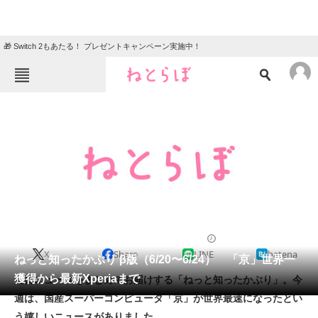
🎁 Switch 2もあたる！ プレゼントキャンペーン実施中！
ねとらぼメニュー
TOP
ニュース
エンタメ
クイズ
グルメ
地域
住まい
教育・育児
動物
リサーチ
2011/06/24 18:11（公開）
X
Share
LINE
hatena
会員記事
ねっと知ったかぶり β版（6/20〜6/24） 「京」世界一
獲得から最新Xperiaまで
注目ニュースをまとめてお届けする「ねっと知ったかぶり」。今
メディア
週は、国産スーパーコンピュータ「京」が世界最速になったとい
う嬉しいニュースがありました。
注目記事を集めた総合ページ