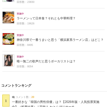
回答数：23830
実施中
ラーメンって日本食？それとも中華料理？
回答数：19626
実施中
神奈川県で一番うまいと思う「横浜家系ラーメン店」はどこ？
回答数：8495
実施中
唯一無二の歌声だと思うボーカリストは？
回答数：8054
コメントランキング
コメント数：
20
1
一番好きな「韓国の男性俳優」は？【2026年版・人気投票実施
中】（投票結果） | 芸能人 ねとらぼリサーチ