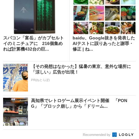
スパコン「富岳」がカプセルト
baidu、Google抜きを発表した
イのミニチュアに 216個集め
AIテストに誤りあったと謝罪・
れば計算機432台の巨...
修正 | ね...
【その発想はなかった】猛暑の東京、意外な場所に
「涼しい」広告が出現！
PR(ねとらぼ)
高知県でレトロゲーム展示イベント開催 「PON
G」「ブロック崩し」から「ドリーム...
Recommended by