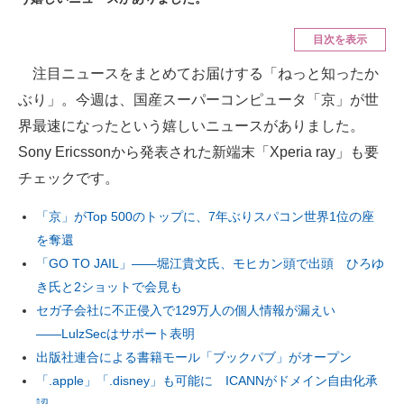
ITの今と未来を見通す
目次を表示
注目ニュースをまとめてお届けする「ねっと知ったか
スマホと通信の最新トレンド
ぶり」。今週は、国産スーパーコンピュータ「京」が世
進化するPCとデバイスの未来
界最速になったという嬉しいニュースがありました。
Sony Ericssonから発表された新端末「Xperia ray」も要
好きが集まる 比べて選べる
チェックです。
ビジネスと働き方のヒント
「京」がTop 500のトップに、7年ぶりスパコン世界1位の座
AI活用のいまが分かる
を奪還
「GO TO JAIL」――堀江貴文氏、モヒカン頭で出頭 ひろゆ
企業ITのトレンドを詳説
き氏と2ショットで会見も
経営リーダーのコミュニティ
セガ子会社に不正侵入で129万人の個人情報が漏えい
――LulzSecはサポート表明
マーケ×ITの今がよく分かる
出版社連合による書籍モール「ブックパブ」がオープン
「.apple」「.disney」も可能に ICANNがドメイン自由化承
ITエンジニア向け専門サイト