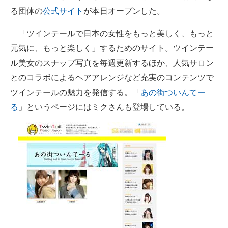
る団体の
公式サイト
が本日オープンした。
企業向けIT製品の総合サイト
「ツインテールで日本の女性をもっと美しく、もっと
IT製品の技術・比較・事例
元気に、もっと楽しく」するためのサイト。ツインテー
製造業のIT導入・活用を支援
ル美女のスナップ写真を毎週更新するほか、人気サロン
とのコラボによるヘアアレンジなど充実のコンテンツで
モノづくり技術者専門サイト
ツインテールの魅力を発信する。「
あの街ついんてー
エレクトロニクス専門サイト
る
」というページにはミクさんも登場している。
電子設計の基本と応用
エネルギーの専門メディア
建設×テクノロジーの最前線
ちょっと気になるネットの話題