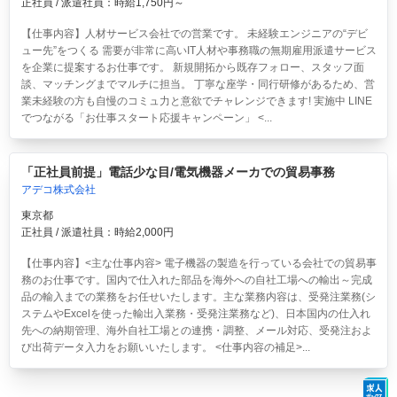
正社員 / 派遣社員：時給1,750円～
【仕事内容】人材サービス会社での営業です。 未経験エンジニアの“デビ
ュー先”をつくる 需要が非常に高いIT人材や事務職の無期雇用派遣サービス
を企業に提案するお仕事です。 新規開拓から既存フォロー、スタッフ面
談、マッチングまでマルチに担当。 丁寧な座学・同行研修があるため、営
業未経験の方も自慢のコミュ力と意欲でチャレンジできます! 実施中 LINE
でつながる「お仕事スタート応援キャンペーン」 <...
「正社員前提」電話少な目/電気機器メーカでの貿易事務
アデコ株式会社
東京都
正社員 / 派遣社員：時給2,000円
【仕事内容】<主な仕事内容> 電子機器の製造を行っている会社での貿易事
務のお仕事です。国内で仕入れた部品を海外への自社工場への輸出～完成
品の輸入までの業務をお任せいたします。主な業務内容は、受発注業務(シ
ステムやExcelを使った輸出入業務・受発注業務など)、日本国内の仕入れ
先への納期管理、海外自社工場との連携・調整、メール対応、受発注およ
び出荷データ入力をお願いいたします。 <仕事内容の補足>...