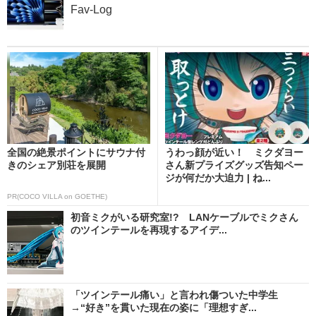
Fav-Log
全国の絶景ポイントにサウナ付
うわっ顔が近い！ ミクダヨー
きのシェア別荘を展開
さん新プライズグッズ告知ペー
ジが何だか大迫力 | ね...
PR(COCO VILLA on GOETHE)
初音ミクがいる研究室!? LANケーブルでミクさん
のツインテールを再現するアイデ...
「ツインテール痛い」と言われ傷ついた中学生
→“好き”を貫いた現在の姿に「理想すぎ...