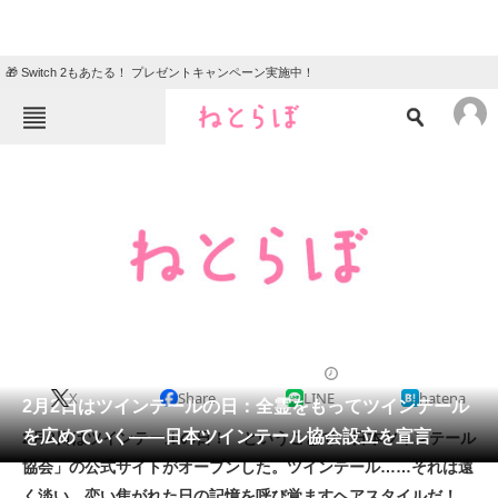
🎁 Switch 2もあたる！ プレゼントキャンペーン実施中！
ねとらぼメニュー
TOP
ニュース
エンタメ
クイズ
グルメ
地域
住まい
教育・育児
動物
リサーチ
2012/02/02 21:57（公開）
X
Share
LINE
hatena
会員記事
2月2日はツインテールの日：全霊をもってツインテール
を広めていく――日本ツインテール協会設立を宣言
2月2日はツインテールの日！ ということで「日本ツインテール
メディア
協会」の公式サイトがオープンした。ツインテール……それは遠
く淡い、恋い焦がれた日の記憶を呼び覚ますヘアスタイルだ！
注目記事を集めた総合ページ