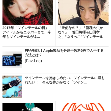
2017年「ツインテールの日」
「天使なの？」「新種の虫か
アイドルからニッパーまで、今
な？」 菅田将暉＆山田孝
年もツインテールがネ...
之、“ぶりっこ”ツインテール
披...
FPが解説！Apple製品を分割手数料0円で入手する
方法とは？
(Fav-Log)
ツインテールを抱きしめたい、ツインテールに埋も
れたい！ そんな夢がかなう「ツイン...