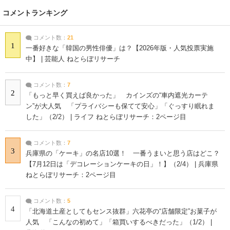
コメントランキング
コメント数：
21
1
一番好きな「韓国の男性俳優」は？【2026年版・人気投票実施
中】 | 芸能人 ねとらぼリサーチ
コメント数：
7
2
「もっと早く買えば良かった」 カインズの“車内遮光カーテ
ン”が大人気 「プライバシーも保てて安心」「ぐっすり眠れま
した」（2/2） | ライフ ねとらぼリサーチ：2ページ目
コメント数：
7
3
兵庫県の「ケーキ」の名店10選！ 一番うまいと思う店はどこ？
【7月12日は「デコレーションケーキの日」！】（2/4） | 兵庫県
ねとらぼリサーチ：2ページ目
コメント数：
5
4
「北海道土産としてもセンス抜群」六花亭の“店舗限定”お菓子が
人気 「こんなの初めて」「箱買いするべきだった」（1/2） |