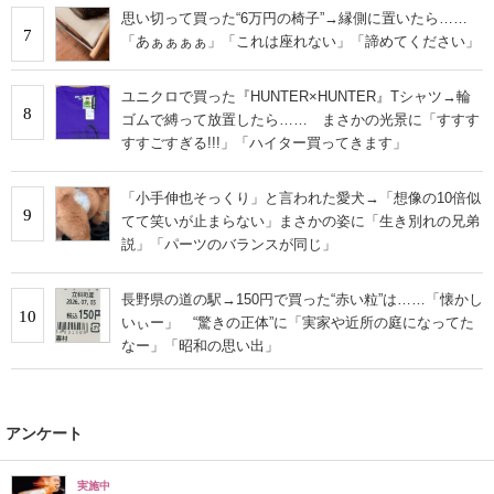
思い切って買った“6万円の椅子”→縁側に置いたら……
7
「あぁぁぁぁ」「これは座れない」「諦めてください」
ユニクロで買った『HUNTER×HUNTER』Tシャツ→輪
8
ゴムで縛って放置したら…… まさかの光景に「すすす
すすごすぎる!!!」「ハイター買ってきます」
「小手伸也そっくり」と言われた愛犬→「想像の10倍似
9
てて笑いが止まらない」まさかの姿に「生き別れの兄弟
説」「パーツのバランスが同じ」
長野県の道の駅→150円で買った“赤い粒”は……「懐かし
10
いぃー」 “驚きの正体”に「実家や近所の庭になってた
なー」「昭和の思い出」
アンケート
実施中