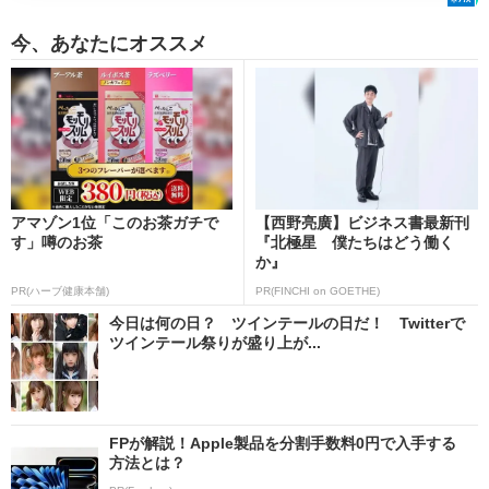
今、あなたにオススメ
アマゾン1位「このお茶ガチで
【西野亮廣】ビジネス書最新刊
す」噂のお茶
『北極星 僕たちはどう働く
か』
PR(ハーブ健康本舗)
PR(FINCHI on GOETHE)
今日は何の日？ ツインテールの日だ！ Twitterで
ツインテール祭りが盛り上が...
FPが解説！Apple製品を分割手数料0円で入手する
方法とは？