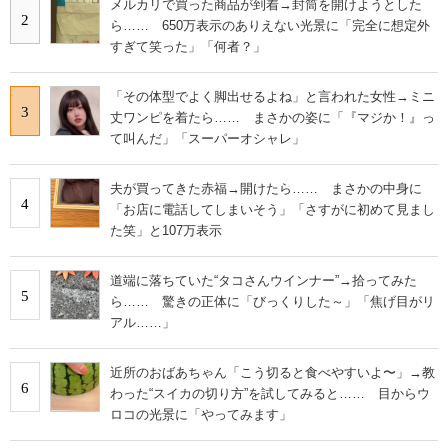
メルカリで買った商品が到着→封筒を開けようとした
2
ら…… 650万表示のありえない光景に「完全に想定外
すぎて笑った」「何者？」
「その体型でよく脚出せるよね」と言われた女性→ミニ
3
丈ワンピを着たら…… まさかの姿に「『マジか！』っ
て叫んだ」「スーパーオシャレ」
夫が買ってきた赤福→開けたら…… まさかの中身に
4
「お店に電話してしまいそう」「さすがに初めて見まし
た笑」と107万表示
道端に落ちていた“タコさんウインナー”→拾ってみた
5
ら…… 驚きの正体に「びっくりした～」「焦げ目がリ
アル……」
近所のおばあちゃん「こう切ると食べやすいよ〜」→教
6
わった“スイカの切り方”を試してみると…… 目からウ
ロコの光景に「やってみます」