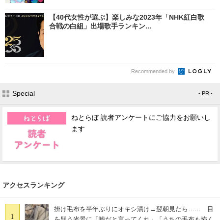
【40代女性が選ぶ】楽しみな2023年「NHK紅白歌
合戦の白組」出場歌手ランキン...
Recommended by
Special
- PR -
ねとらぼ 読者アンケートにご協力をお願いし
ます
アクセスランキング
掛け毛布を半年ぶりにオキシ漬け→翌朝見たら…… 目
1
を疑う光景に「嘘だと言ってくれ」「うちの毛布も怖く