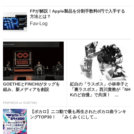
FPが解説！Apple製品を分割手数料0円で入手する
方法とは？
Fav-Log
GOETHEとFINCHIがタッグを
紅白の「ラスボス」小林幸子と
組み、新メディアを創設
「裏ラスボス」西川貴教が「NH
Kのど自慢」で共演！ ...
PR(FINCHI on GOETHE)
【ボカロ】ニコ動で最も再生されたボカロ曲ランキ
ングTOP30！ 「みくみくにして...