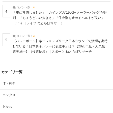
コメント数：
4
4
「車に常備しました」 カインズの“1980円クーラーバッグ”が評
判 「ちょうどいい大きさ」「保冷剤を止めるベルトが良い」
（1/5） | ライフ ねとらぼリサーチ
コメント数：
3
5
【バレーボール】ネーションズリーグ日本ラウンドで活躍を期待
している「日本男子バレー代表選手」は？【2026年版・人気投
票実施中】（投票結果） | スポーツ ねとらぼリサーチ
カテゴリ一覧
IT・科学
エンタメ
おかね