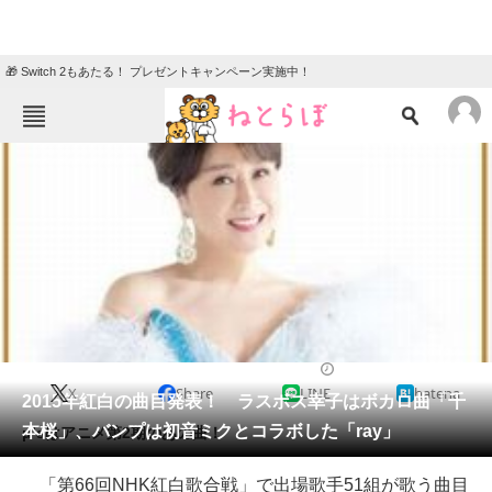
🎁 Switch 2もあたる！ プレゼントキャンペーン実施中！
ねとらぼメニュー
TOP
ニュース
エンタメ
クイズ
グルメ
地域
住まい
教育・育児
動物
リサーチ
2015/12/21 11:06（公開）
X
Share
LINE
hatena
会員記事
2015年紅白の曲目発表！ ラスボス幸子はボカロ曲「千
本桜」、バンプは初音ミクとコラボした「ray」
μ’sはアニメ第2期のあの曲！
メディア
「第66回NHK紅白歌合戦」で出場歌手51組が歌う曲目
注目記事を集めた総合ページ