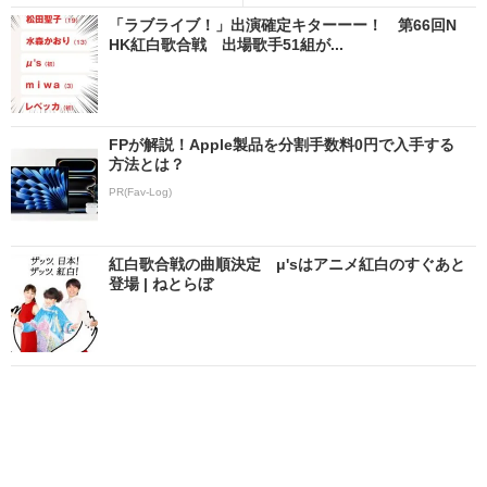
「ラブライブ！」出演確定キターーー！ 第66回N
HK紅白歌合戦 出場歌手51組が...
FPが解説！Apple製品を分割手数料0円で入手する
方法とは？
PR(Fav-Log)
紅白歌合戦の曲順決定 μ'sはアニメ紅白のすぐあと
登場 | ねとらぼ