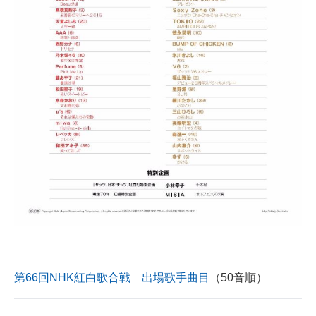
企業向けIT製品の総合サイト
IT製品の技術・比較・事例
製造業のIT導入・活用を支援
モノづくり技術者専門サイト
エレクトロニクス専門サイト
電子設計の基本と応用
エネルギーの専門メディア
建設×テクノロジーの最前線
ちょっと気になるネットの話題
第66回NHK紅白歌合戦 出場歌手曲目
（50音順）