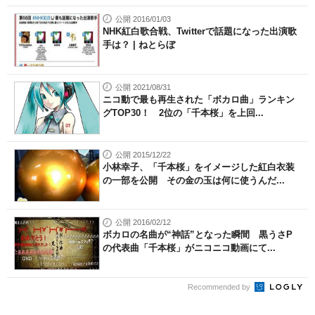
公開 2016/01/03
NHK紅白歌合戦、Twitterで話題になった出演歌
手は？ | ねとらぼ
公開 2021/08/31
ニコ動で最も再生された「ボカロ曲」ランキン
グTOP30！ 2位の「千本桜」を上回...
公開 2015/12/22
小林幸子、「千本桜」をイメージした紅白衣装
の一部を公開 その金の玉は何に使うんだ...
公開 2016/02/12
ボカロの名曲が“神話”となった瞬間 黒うさP
の代表曲「千本桜」がニコニコ動画にて...
Recommended by