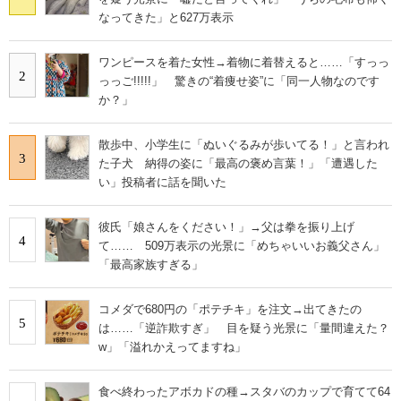
なってきた」と627万表示
ワンピースを着た女性→着物に着替えると……「すっっ
2
っっご!!!!!」 驚きの“着痩せ姿”に「同一人物なのです
か？」
散歩中、小学生に「ぬいぐるみが歩いてる！」と言われ
3
た子犬 納得の姿に「最高の褒め言葉！」「遭遇した
い」投稿者に話を聞いた
彼氏「娘さんをください！」→父は拳を振り上げ
4
て…… 509万表示の光景に「めちゃいいお義父さん」
「最高家族すぎる」
コメダで680円の「ポテチキ」を注文→出てきたの
5
は……「逆詐欺すぎ」 目を疑う光景に「量間違えた？
w」「溢れかえってますね」
食べ終わったアボカドの種→スタバのカップで育てて64