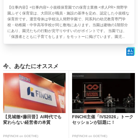
【仕事内容】<仕事内容> 小規模保育園での保育士業務 <求人PR> 簡野学
園ふぞく保育室は、大田区が職員・施設の基準を定め、認定した小規模な
保育所です。運営母体は学校法人簡野学園で、同系列の幼児教育専門学
校・幼稚園・中学高等学校が同じ敷地にあります。当園は建物の1階部分
にあり、園児たちの行動が見守りやすいのがポイントです。 当園では、
「保護者とともに子育てをします」をモットーに掲げています。園児...
今、あなたにオススメ
【見城徹×藤田晋】AI時代でも
FINCHI主催「IVS2026」トーク
変わらない経営者の本質
セッションが話題に！
PR(FINCHI on GOETHE)
PR(FINCHI on GOETHE)