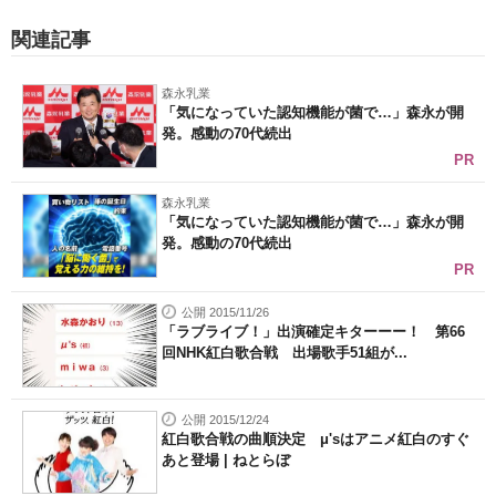
関連記事
森永乳業
「気になっていた認知機能が菌で…」森永が開
発。感動の70代続出
PR
森永乳業
「気になっていた認知機能が菌で…」森永が開
発。感動の70代続出
PR
公開 2015/11/26
「ラブライブ！」出演確定キターーー！ 第66
回NHK紅白歌合戦 出場歌手51組が...
公開 2015/12/24
紅白歌合戦の曲順決定 μ'sはアニメ紅白のすぐ
あと登場 | ねとらぼ