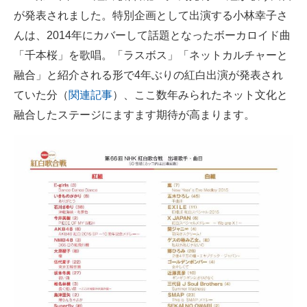
が発表されました。特別企画として出演する小林幸子さ
ITの今と未来を見通す
んは、2014年にカバーして話題となったボーカロイド曲
「千本桜」を歌唱。「ラスボス」「ネットカルチャーと
スマホと通信の最新トレンド
融合」と紹介される形で4年ぶりの紅白出演が発表され
進化するPCとデバイスの未来
ていた分（
関連記事
）、ここ数年みられたネット文化と
融合したステージにますます期待が高まります。
好きが集まる 比べて選べる
ビジネスと働き方のヒント
AI活用のいまが分かる
企業ITのトレンドを詳説
経営リーダーのコミュニティ
マーケ×ITの今がよく分かる
ITエンジニア向け専門サイト