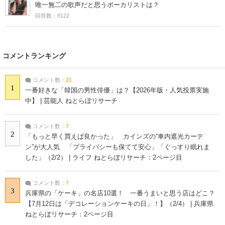
唯一無二の歌声だと思うボーカリストは？
回答数：8122
コメントランキング
コメント数：
21
1
一番好きな「韓国の男性俳優」は？【2026年版・人気投票実施
中】 | 芸能人 ねとらぼリサーチ
コメント数：
7
2
「もっと早く買えば良かった」 カインズの“車内遮光カーテ
ン”が大人気 「プライバシーも保てて安心」「ぐっすり眠れま
した」（2/2） | ライフ ねとらぼリサーチ：2ページ目
コメント数：
7
3
兵庫県の「ケーキ」の名店10選！ 一番うまいと思う店はどこ？
【7月12日は「デコレーションケーキの日」！】（2/4） | 兵庫県
ねとらぼリサーチ：2ページ目