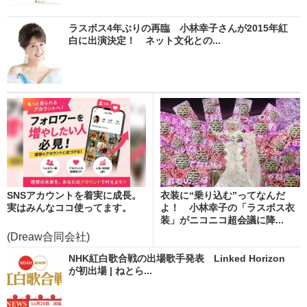
ラスボス4年ぶりの再臨 小林幸子さんが2015年紅
白に出演決定！ ネット文化との...
SNSアカウントを着実に成長。
衣装に“乗り込む”ってなんだ
実はみんなココ使ってます。
よ！ 小林幸子の「ラスボス衣
装」がニコニコ超会議に降...
(Dreaw合同会社)
NHK紅白歌合戦の出場歌手発表 Linked Horizon
が初出場 | ねとら...