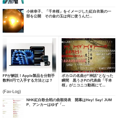
小林幸子、「千本桜」をイメージした紅白衣装の一
部を公開 その金の玉は何に使うんだ...
FPが解説！Apple製品を分割手
ボカロの名曲が“神話”となった
数料0円で入手する方法とは？
瞬間 黒うさPの代表曲「千本
桜」がニコニコ動画にて...
(Fav-Log)
NHK紅白歌合戦の曲順発表 開幕はHey! Say! JUM
P、アンカーはゆず「...