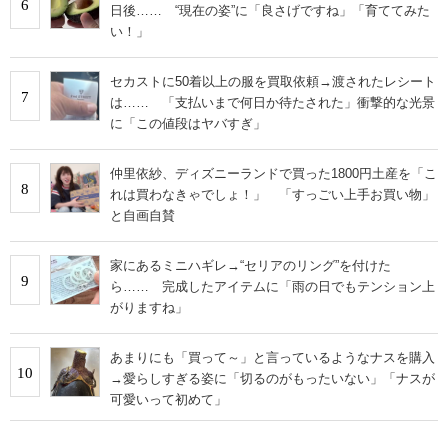
6
日後…… “現在の姿”に「良さげですね」「育ててみた
い！」
セカストに50着以上の服を買取依頼→渡されたレシート
7
は…… 「支払いまで何日か待たされた」衝撃的な光景
に「この値段はヤバすぎ」
仲里依紗、ディズニーランドで買った1800円土産を「こ
8
れは買わなきゃでしょ！」 「すっごい上手お買い物」
と自画自賛
家にあるミニハギレ→“セリアのリング”を付けた
9
ら…… 完成したアイテムに「雨の日でもテンション上
がりますね」
あまりにも「買って～」と言っているようなナスを購入
10
→愛らしすぎる姿に「切るのがもったいない」「ナスが
可愛いって初めて」