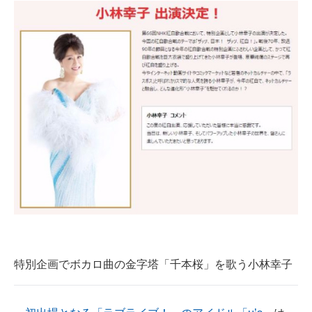
特別企画でボカロ曲の金字塔「千本桜」を歌う小林幸子