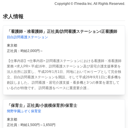
Copyright © ITmedia Inc. All Rights Reserved.
求人情報
「看護師・准看護師」正社員/訪問看護ステーション/正看護師
目白訪問看護ステーション
東京都
正社員：時給2,000円～
【仕事内容】<仕事内容> 訪問看護ステーションにおける看護師・准看護師
業務 <求人PR> 平成16年、訪問看護ステーション及び居宅介護支援事業を
法人住所に設置し、平成20年1月1日、同地において㈱リープとして完全独
立、目白訪問看護ステーションを開設、そして平成26年9月1日に看多機を
創設しました。 訪問看護・居宅介護支援・看多機と3つの事業を運営して
いるのが特徴です。 訪問看護をベースに重度要介護...
「保育士」正社員/小規模保育所/保育士
簡野学園ふぞく保育室
東京都
正社員：時給1,500円～1,650円