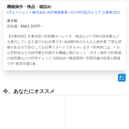
機械操作・検品・箱詰め
UTエージェント株式会社 AGT南関東第一CU AGT品川エリア 江東第12CL
東京都
正社員：時給1,320円～
【仕事内容】仕事内容:<印刷機オペレータ・検品など!> DMや請求書など
を発行している工場でのお仕事です! 未経験OKのかんたん軽作業 丁寧な研
修があるので安心してお仕事スタートできちゃいます <具体的には…> 1)
公共料金などの請求書を印刷する機械に紙のセット・ボタン操作 2)印刷後
の請求書などの印字チェック 3)箱詰め <職場環境> 空調完備の快適な職場
です! 食堂完備!1食...
今、あなたにオススメ