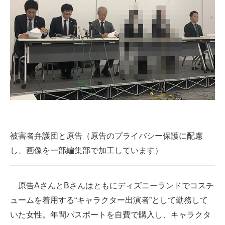
企業向けIT製品の総合サイト
IT製品の技術・比較・事例
製造業のIT導入・活用を支援
モノづくり技術者専門サイト
エレクトロニクス専門サイト
電子設計の基本と応用
被害者弁護団と原告（原告のプライバシー保護に配慮
エネルギーの専門メディア
し、画像を一部編集部で加工しています）
建設×テクノロジーの最前線
ちょっと気になるネットの話題
原告AさんとBさんはともにディズニーランドでコスチ
ュームを着用する“キャラクター出演者”として勤務して
いた女性。年間パスポートを自費で購入し、キャラクタ