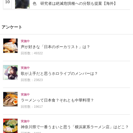
10
色 研究者は絶滅危惧種への分類も提案【海外】
アンケート
実施中
声が好きな「日本のボーカリスト」は？
回答数：49322
実施中
歌が上手だと思うホロライブのメンバーは？
回答数：23823
実施中
ラーメンって日本食？それとも中華料理？
回答数：19617
実施中
神奈川県で一番うまいと思う「横浜家系ラーメン店」はどこ？