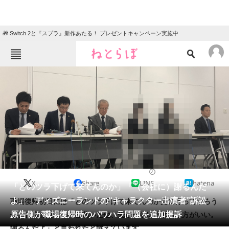
🎁 Switch 2と『スプラ』新作あたる！ プレゼントキャンペーン実施中
ねとらぼメニュー
TOP
ニュース
エンタメ
クイズ
グルメ
地域
住まい
教育・育児
動物
リサーチ
2019/03/26 16:30（公開）
X
Share
LINE
hatena
会員記事
「どのツラ下げて来てんのか」「（会社に）謝るんだ
よ」 ディズニーランドの“キャラクター出演者”訴訟
職場復帰初日には「どのツラ下げて来てんのか見に行ってやろう
メディア
原告側が職場復帰時のパワハラ問題を追加提訴
ぜ」と言われていたと聞いた他、先輩からは「謝った方がいい。
謝るんだよ」と言われたと訴えています。
注目記事を集めた総合ページ