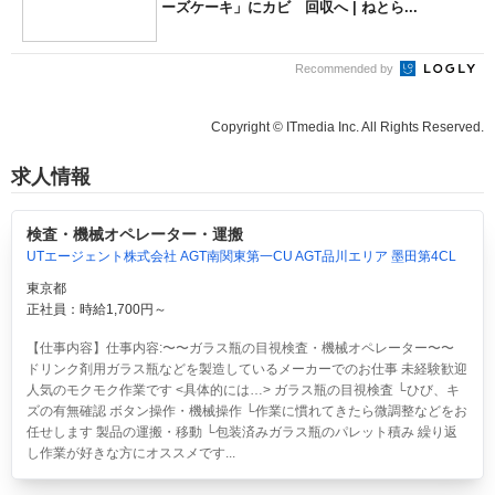
ーズケーキ」にカビ 回収へ | ねとら...
Recommended by
Copyright © ITmedia Inc. All Rights Reserved.
求人情報
検査・機械オペレーター・運搬
UTエージェント株式会社 AGT南関東第一CU AGT品川エリア 墨田第4CL
東京都
正社員：時給1,700円～
【仕事内容】仕事内容:〜〜ガラス瓶の目視検査・機械オペレーター〜〜
ドリンク剤用ガラス瓶などを製造しているメーカーでのお仕事 未経験歓迎
人気のモクモク作業です <具体的には…> ガラス瓶の目視検査 └ひび、キ
ズの有無確認 ボタン操作・機械操作 └作業に慣れてきたら微調整などをお
任せします 製品の運搬・移動 └包装済みガラス瓶のパレット積み 繰り返
し作業が好きな方にオススメです...