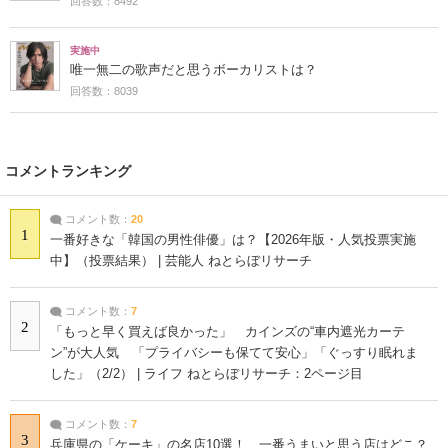
回答数：8492
実施中
唯一無二の歌声だと思うボーカリストは？
回答数：8039
コメントランキング
コメント数：
20
1
一番好きな「韓国の男性俳優」は？【2026年版・人気投票実施
中】（投票結果） | 芸能人 ねとらぼリサーチ
コメント数：
7
2
「もっと早く買えば良かった」 カインズの“車内遮光カーテ
ン”が大人気 「プライバシーも保てて安心」「ぐっすり眠れま
した」（2/2） | ライフ ねとらぼリサーチ：2ページ目
コメント数：
7
3
兵庫県の「ケーキ」の名店10選！ 一番うまいと思う店はどこ？