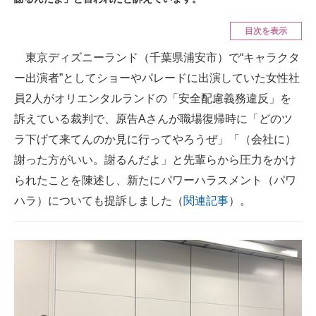
ITの今と未来を見通す
目次を表示
東京ディズニーランド（千葉県浦安市）で“キャラクタ
スマホと通信の最新トレンド
ー出演者”としてショーやパレードに出演していた女性社
進化するPCとデバイスの未来
員2人がオリエンタルランドの「安全配慮義務違反」を
訴えている裁判で、原告Aさんが職場復帰時に「どのツ
好きが集まる 比べて選べる
ラ下げて来てんのか見に行ってやろうぜ」「（会社に）
ビジネスと働き方のヒント
謝った方がいい。謝るんだよ」と先輩らから圧力をかけ
られたことを陳述し、新たにパワーハラスメント（パワ
AI活用のいまが分かる
ハラ）についても提訴しました（
関連記事
）。
企業ITのトレンドを詳説
経営リーダーのコミュニティ
マーケ×ITの今がよく分かる
ITエンジニア向け専門サイト