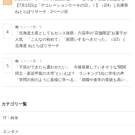
【7月12日は「デコレーションケーキの日」！】（2/4） | 兵庫県
ねとらぼリサーチ：2ページ目
コメント数：
5
4
「北海道土産としてもセンス抜群」六花亭の“店舗限定”お菓子が
人気 「こんなの初めて」「箱買いするべきだった」（1/2） |
北海道 ねとらぼリサーチ
コメント数：
3
5
「子供ができたら通わせたい」 今後発展していきそうな“関関
同立・産近甲龍の大学”といえば？ ランキング1位に学生の声
「学問の街のように多様に学べる」「就職や進学の実績も高い」
| 大学 ねとらぼリサーチ
カテゴリ一覧
IT・科学
エンタメ