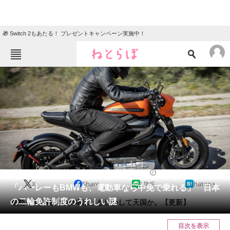
🎁 Switch 2もあたる！ プレゼントキャンペーン実施中！
ねとらぼメニュー
TOP
ニュース
エンタメ
クイズ
グルメ
地域
住まい
教育・育児
動物
リサーチ
2019/07/10 17:00（公開）
X
Share
LINE
hatena
会員記事
「ハーレーもBMWも、電動車なら中免で乗れる」 日本
の二輪免許制度のうれしい謎
電動バイク時代の日本は、もしかして天国か。【更新】
メディア
目次を表示
注目記事を集めた総合ページ