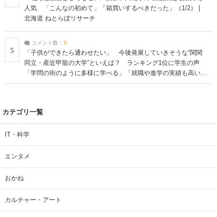
人気 「こんなの初めて」「箱買いするべきだった」（1/2） |
北海道 ねとらぼリサーチ
コメント数：
3
5
「子供ができたら通わせたい」 今後発展していきそうな“関関
同立・産近甲龍の大学”といえば？ ランキング1位に学生の声
「学問の街のように多様に学べる」「就職や進学の実績も高い」
| 大学 ねとらぼリサーチ
カテゴリ一覧
IT・科学
エンタメ
おかね
カルチャー・アート