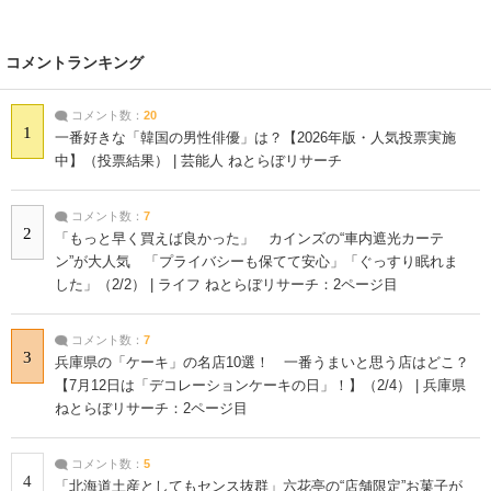
コメントランキング
コメント数：
20
1
一番好きな「韓国の男性俳優」は？【2026年版・人気投票実施
中】（投票結果） | 芸能人 ねとらぼリサーチ
コメント数：
7
2
「もっと早く買えば良かった」 カインズの“車内遮光カーテ
ン”が大人気 「プライバシーも保てて安心」「ぐっすり眠れま
した」（2/2） | ライフ ねとらぼリサーチ：2ページ目
コメント数：
7
3
兵庫県の「ケーキ」の名店10選！ 一番うまいと思う店はどこ？
【7月12日は「デコレーションケーキの日」！】（2/4） | 兵庫県
ねとらぼリサーチ：2ページ目
コメント数：
5
4
「北海道土産としてもセンス抜群」六花亭の“店舗限定”お菓子が