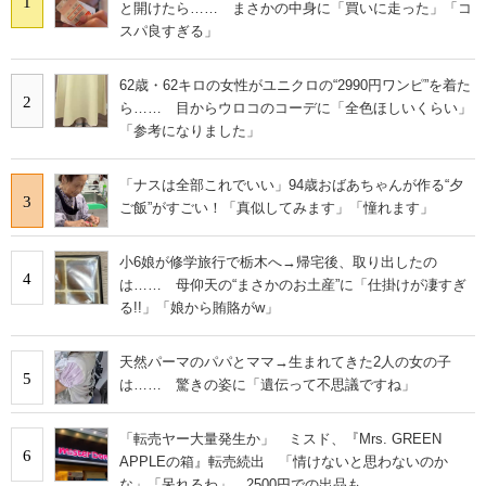
1
と開けたら…… まさかの中身に「買いに走った」「コ
スパ良すぎる」
62歳・62キロの女性がユニクロの“2990円ワンピ”を着た
2
ら…… 目からウロコのコーデに「全色ほしいくらい」
「参考になりました」
「ナスは全部これでいい」94歳おばあちゃんが作る“夕
3
ご飯”がすごい！「真似してみます」「憧れます」
小6娘が修学旅行で栃木へ→帰宅後、取り出したの
4
は…… 母仰天の“まさかのお土産”に「仕掛けが凄すぎ
る!!」「娘から賄賂がw」
天然パーマのパパとママ→生まれてきた2人の女の子
5
は…… 驚きの姿に「遺伝って不思議ですね」
「転売ヤー大量発生か」 ミスド、『Mrs. GREEN
6
APPLEの箱』転売続出 「情けないと思わないのか
な」「呆れるわ」 2500円での出品も