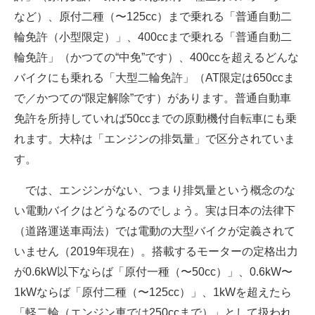
など）、原付二種（〜125cc）まで乗れる「普通自動二
輪免許（小型限定）」、400ccまで乗れる「普通自動二
輪免許」（かつての“中免”です）、400ccを超えるどんな
バイクにも乗れる「大型二輪免許」（AT限定は650ccま
で／かつての“限定解除”です）があります。普通自動車
免許を所持していれば50ccまでの原動機付自転車にも乗
れます。大枠は「エンジンの排気量」で区分されていま
す。
では、エンジンがない、つまり排気量という概念のな
い電動バイクはどうなるのでしょう。実は日本の法律下
（道路運送車両法）では電動の大型バイクが定義されて
いません（2019年現在）。搭載するモーターの定格出力
が0.6kW以下ならば「原付一種（〜50cc）」、0.6kW〜
1kWならば「原付二種（〜125cc）」、1kWを超えたら
「軽二輪（エンジン車では250ccまで）」として扱われ