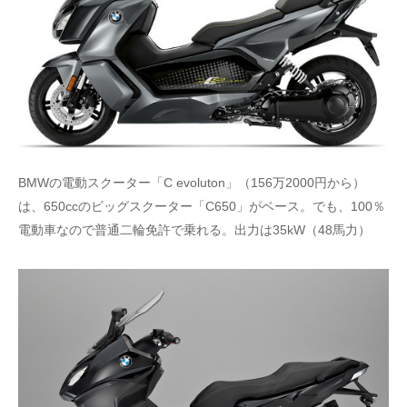
BMWの電動スクーター「C evoluton」（156万2000円から）
は、650ccのビッグスクーター「C650」がベース。でも、100％
電動車なので普通二輪免許で乗れる。出力は35kW（48馬力）