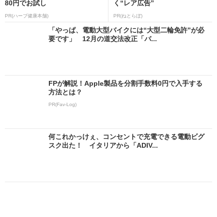
80円でお試し
く“レア広告”
PR(ハーブ健康本舗)
PR(ねとらぼ)
「やっぱ、電動大型バイクには“大型二輪免許”が必
要です」 12月の道交法改正「バ...
FPが解説！Apple製品を分割手数料0円で入手する
方法とは？
PR(Fav-Log)
何これかっけぇ、コンセントで充電できる電動ビグ
スク出た！ イタリアから「ADIV...