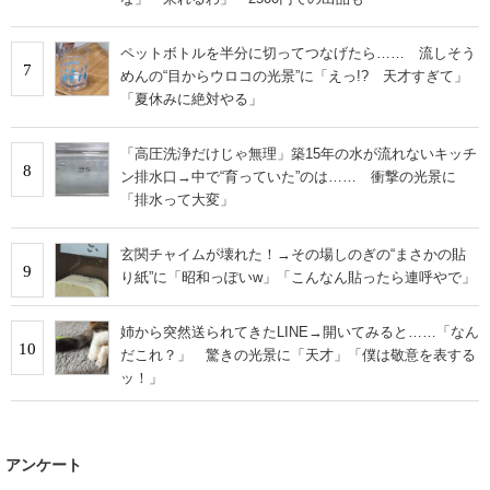
ペットボトルを半分に切ってつなげたら…… 流しそう
7
めんの“目からウロコの光景”に「えっ!? 天才すぎて」
「夏休みに絶対やる」
「高圧洗浄だけじゃ無理」築15年の水が流れないキッチ
8
ン排水口→中で“育っていた”のは…… 衝撃の光景に
「排水って大変」
玄関チャイムが壊れた！→その場しのぎの“まさかの貼
9
り紙”に「昭和っぽいw」「こんなん貼ったら連呼やで」
姉から突然送られてきたLINE→開いてみると……「なん
10
だこれ？」 驚きの光景に「天才」「僕は敬意を表する
ッ！」
アンケート