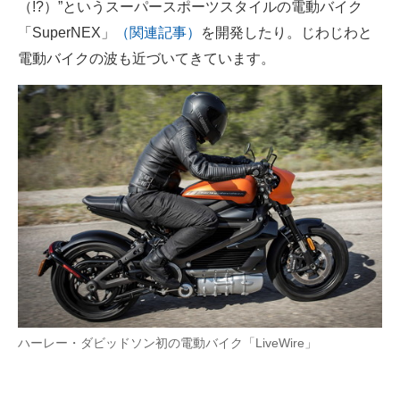
（!?）”というスーパースポーツスタイルの電動バイク
企業向けIT製品の総合サイト
「SuperNEX」
（関連記事）
を開発したり。じわじわと
電動バイクの波も近づいてきています。
IT製品の技術・比較・事例
製造業のIT導入・活用を支援
モノづくり技術者専門サイト
エレクトロニクス専門サイト
電子設計の基本と応用
エネルギーの専門メディア
建設×テクノロジーの最前線
ちょっと気になるネットの話題
ハーレー・ダビッドソン初の電動バイク「LiveWire」