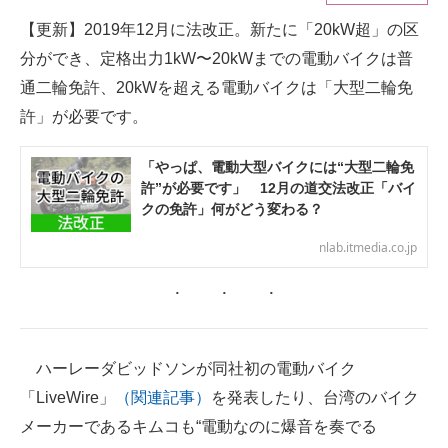
【更新】2019年12月に法改正。新たに「20kW超」の区
ITの今と未来を見通す
分ができ、定格出力1kW〜20kWまでの電動バイクは普
スマホと通信の最新トレンド
通二輪免許、20kWを超える電動バイクは「大型二輪免
許」が必要です。
進化するPCとデバイスの未来
「やっぱ、電動大型バイクには“大型二輪免
好きが集まる 比べて選べる
許”が必要です」 12月の道交法改正「バイ
クの免許」何がどう変わる？
ビジネスと働き方のヒント
nlab.itmedia.co.jp
AI活用のいまが分かる
企業ITのトレンドを詳説
経営リーダーのコミュニティ
ハーレーダビッドソンが同社初の電動バイク
マーケ×ITの今がよく分かる
「LiveWire」
（関連記事）
を発表したり、台湾のバイク
メーカーであるキムコも“電動なのに爆音を奏でる
ITエンジニア向け専門サイト