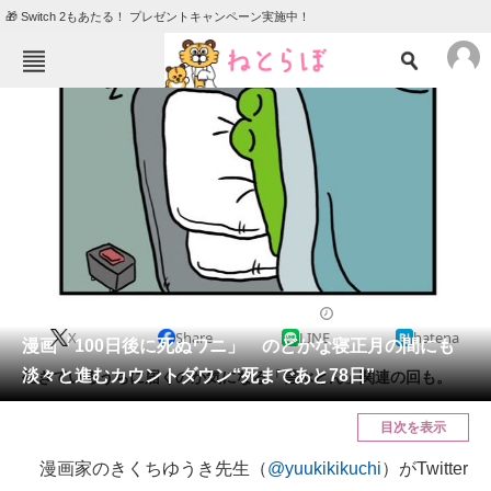
🎁 Switch 2もあたる！ プレゼントキャンペーン実施中！
ねとらぼメニュー
TOP
ニュース
エンタメ
クイズ
グルメ
地域
住まい
教育・育児
動物
リサーチ
2020/01/13 09:00（公開）
X
Share
LINE
hatena
会員記事
漫画「100日後に死ぬワニ」 のどかな寝正月の間にも
淡々と進むカウントダウン“死まであと78日”
生きているうちに届くのか気になる「雲ぶとん」関連の回も。
メディア
目次を表示
注目記事を集めた総合ページ
漫画家のきくちゆうき先生（
@yuukikikuchi
）がTwitter
ITの今と未来を見通す