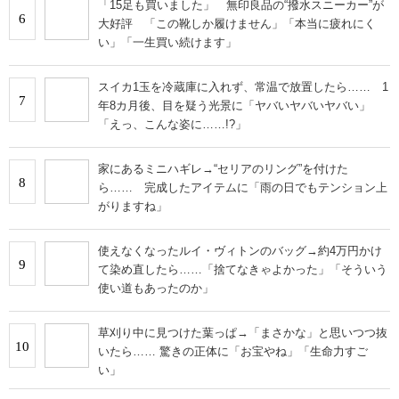
「15足も買いました」 無印良品の“撥水スニーカー”が
6
大好評 「この靴しか履けません」「本当に疲れにく
い」「一生買い続けます」
スイカ1玉を冷蔵庫に入れず、常温で放置したら…… 1
7
年8カ月後、目を疑う光景に「ヤバいヤバいヤバい」
「えっ、こんな姿に……!?」
家にあるミニハギレ→“セリアのリング”を付けた
8
ら…… 完成したアイテムに「雨の日でもテンション上
がりますね」
使えなくなったルイ・ヴィトンのバッグ→約4万円かけ
9
て染め直したら……「捨てなきゃよかった」「そういう
使い道もあったのか」
草刈り中に見つけた葉っぱ→「まさかな」と思いつつ抜
10
いたら…… 驚きの正体に「お宝やね」「生命力すご
い」