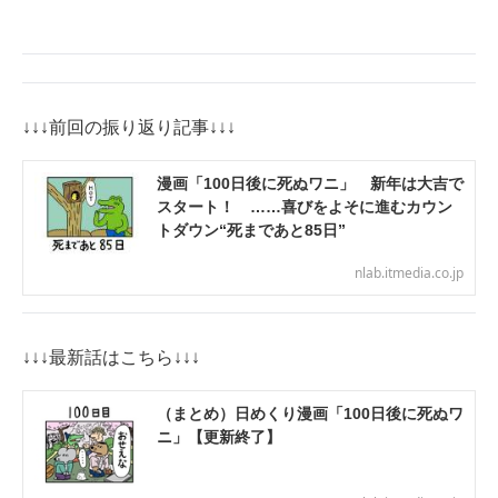
IT製品の技術・比較・事例
製造業のIT導入・活用を支援
モノづくり技術者専門サイト
↓↓↓前回の振り返り記事↓↓↓
エレクトロニクス専門サイト
漫画「100日後に死ぬワニ」 新年は大吉で
スタート！ ……喜びをよそに進むカウン
電子設計の基本と応用
トダウン“死まであと85日”
エネルギーの専門メディア
nlab.itmedia.co.jp
建設×テクノロジーの最前線
ちょっと気になるネットの話題
↓↓↓最新話はこちら↓↓↓
（まとめ）日めくり漫画「100日後に死ぬワ
ニ」【更新終了】