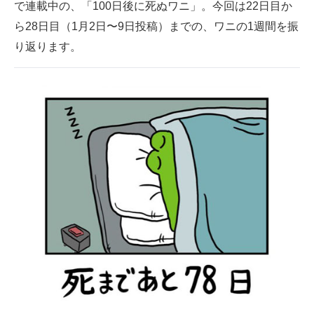
で連載中の、「100日後に死ぬワニ」。今回は22日目か
スマホと通信の最新トレンド
ら28日目（1月2日〜9日投稿）までの、ワニの1週間を振
り返ります。
進化するPCとデバイスの未来
好きが集まる 比べて選べる
ビジネスと働き方のヒント
AI活用のいまが分かる
企業ITのトレンドを詳説
経営リーダーのコミュニティ
マーケ×ITの今がよく分かる
ITエンジニア向け専門サイト
企業向けIT製品の総合サイト