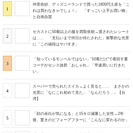
仲里依紗、ディズニーランドで買った1800円土産を「こ
1
れは買わなきゃでしょ！」 「すっごい上手お買い物」
と自画自賛
セカストに50着以上の服を買取依頼→渡されたレシート
2
は…… 「支払いまで何日か待たされた」衝撃的な光景
に「この値段はヤバすぎ」
「知っているモンベルではない」“10着だけ”で着回す夏
3
コーデがセンス抜群「おしゃれ」「早速買いに行きた
い」
スーパーで売られたスイカ→よく見ると…… まさかの
4
光景に「なにこれ初めて見た」「なんだろう…」【台
湾】
「顔の余白が気になる」と15キロ減量した女性→2年
5
後、驚きのビフォーアフターに「こんなに変わるのか」