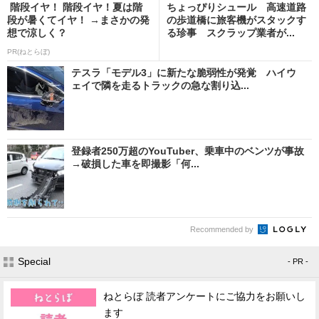
階段イヤ！ 階段イヤ！夏は階
ちょっぴりシュール 高速道路
段が暑くてイヤ！ →まさかの発
の歩道橋に旅客機がスタックす
想で涼しく？
る珍事 スクラップ業者が...
PR(ねとらぼ)
テスラ「モデル3」に新たな脆弱性が発覚 ハイウ
ェイで隣を走るトラックの急な割り込...
登録者250万超のYouTuber、乗車中のベンツが事故
→破損した車を即撮影「何...
Recommended by
Special
- PR -
ねとらぼ 読者アンケートにご協力をお願いし
ます