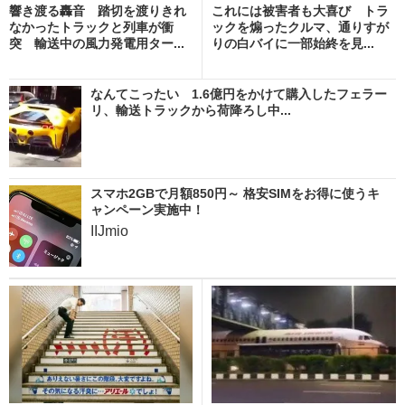
響き渡る轟音 踏切を渡りきれ
これには被害者も大喜び トラ
なかったトラックと列車が衝
ックを煽ったクルマ、通りすが
突 輸送中の風力発電用ター...
りの白バイに一部始終を見...
なんてこったい 1.6億円をかけて購入したフェラー
リ、輸送トラックから荷降ろし中...
スマホ2GBで月額850円～ 格安SIMをお得に使うキ
ャンペーン実施中！
IIJmio