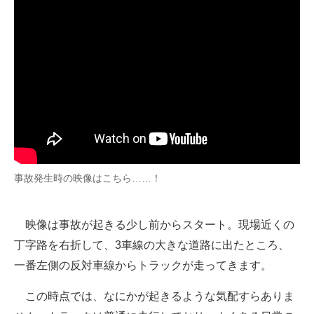
企業向けIT製品の総合サイト
IT製品の技術・比較・事例
製造業のIT導入・活用を支援
モノづくり技術者専門サイト
エレクトロニクス専門サイト
電子設計の基本と応用
事故発生時の映像はこちら……！
エネルギーの専門メディア
映像は事故が起きる少し前からスタート。現場近くの
建設×テクノロジーの最前線
丁字路を右折して、3車線の大きな道路に出たところ、
ちょっと気になるネットの話題
一番左側の反対車線からトラックが走ってきます。
この時点では、なにかが起きるような気配すらありま