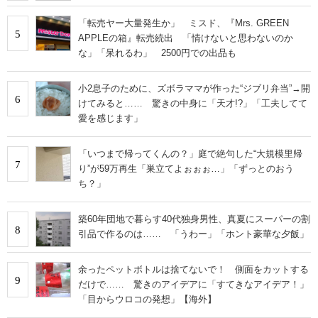
「転売ヤー大量発生か」 ミスド、『Mrs. GREEN
5
APPLEの箱』転売続出 「情けないと思わないのか
な」「呆れるわ」 2500円での出品も
小2息子のために、ズボラママが作った“ジブリ弁当”→開
6
けてみると…… 驚きの中身に「天才!?」「工夫してて
愛を感じます」
「いつまで帰ってくんの？」庭で絶句した“大規模里帰
7
り”が59万再生「巣立てよぉぉぉ…」「ずっとのおう
ち？」
築60年団地で暮らす40代独身男性、真夏にスーパーの割
8
引品で作るのは…… 「うわー」「ホント豪華な夕飯」
余ったペットボトルは捨てないで！ 側面をカットする
9
だけで…… 驚きのアイデアに「すてきなアイデア！」
「目からウロコの発想」【海外】