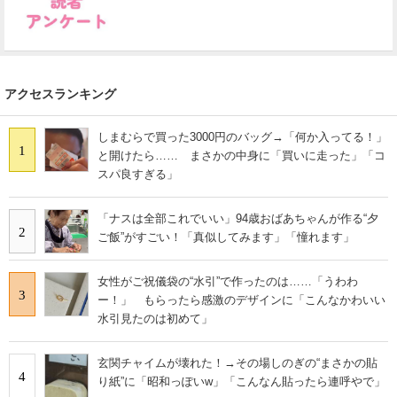
アクセスランキング
しまむらで買った3000円のバッグ→「何か入ってる！」
1
と開けたら…… まさかの中身に「買いに走った」「コ
スパ良すぎる」
「ナスは全部これでいい」94歳おばあちゃんが作る“夕
2
ご飯”がすごい！「真似してみます」「憧れます」
女性がご祝儀袋の“水引”で作ったのは……「うわわ
3
ー！」 もらったら感激のデザインに「こんなかわいい
水引見たのは初めて」
玄関チャイムが壊れた！→その場しのぎの“まさかの貼
4
り紙”に「昭和っぽいw」「こんなん貼ったら連呼やで」