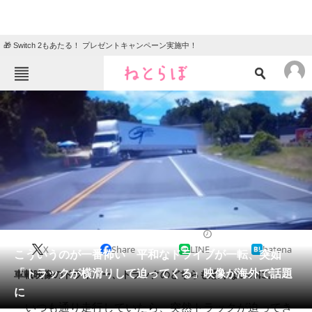
🎁 Switch 2もあたる！ プレゼントキャンペーン実施中！
ねとらぼメニュー
TOP
ニュース
エンタメ
クイズ
グルメ
地域
住まい
教育・育児
動物
リサーチ
2020/06/23 14:45（公開）
X
Share
LINE
hatena
会員記事
こういうのが一番怖い 平和なドライブが一転、突如
「トラックが横滑りして迫ってくる」映像が海外で話題
車載映像のドライバー、トラックのどちらも悪くないのに。
メディア
に
いつも通り走行していたら、突然トラックが迫ってき
注目記事を集めた総合ページ