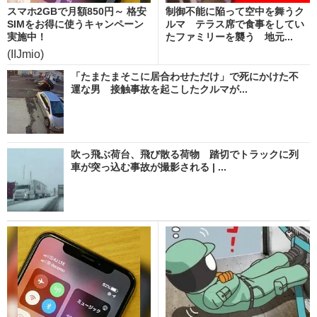
スマホ2GBで月額850円～ 格安
制御不能に陥って空中を舞うク
SIMをお得に使うキャンペーン
ルマ テラス席で食事をしてい
実施中！
たファミリーを襲う 地元...
(IIJmio)
「たまたまそこに居合わせただけ」で死にかけた不
運な男 接触事故を起こしたクルマが...
吹っ飛ぶ荷台、飛び散る荷物 踏切でトラックに列
車が突っ込む事故が撮影される | ...