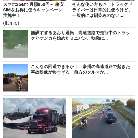
スマホ2GBで月額850円～ 格安
そんな使い方も!? トラックド
SIMをお得に使うキャンペーン
ライバーは日常的に使うけど、
実施中！
一般的には馴染みのない...
(IIJmio)
無謀すぎるあおり運転 高速道路で走行中のトラッ
クとケンカを始めたミニバン、執拗に...
こんなの回避できるか！ 豪州の高速道路で起きた
事故映像が怖すぎる 前方のクルマか...