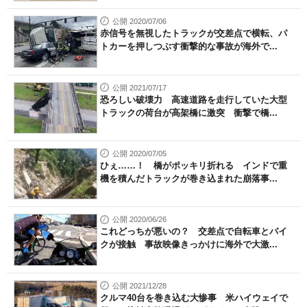
公開 2020/07/06
赤信号を無視したトラックが交差点で横転、パ
トカーを押しつぶす衝撃的な事故が海外で...
公開 2021/07/17
恐ろしい破壊力 高速道路を走行していた大型
トラックの荷台が高架橋に激突 衝撃で橋...
公開 2020/07/05
ひぇ……！ 橋がポッキリ折れる インドで重
機を積んだトラックが巻き込まれた崩落事...
公開 2020/06/26
これどっちが悪いの？ 交差点で自転車とバイ
クが接触 事故映像きっかけに海外で大激...
公開 2021/12/28
クルマ40台を巻き込む大惨事 米ハイウェイで