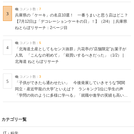
コメント数：
7
3
兵庫県の「ケーキ」の名店10選！ 一番うまいと思う店はどこ？
【7月12日は「デコレーションケーキの日」！】（2/4） | 兵庫県
ねとらぼリサーチ：2ページ目
コメント数：
5
4
「北海道土産としてもセンス抜群」六花亭の“店舗限定”お菓子が
人気 「こんなの初めて」「箱買いするべきだった」（1/2） |
北海道 ねとらぼリサーチ
コメント数：
3
5
「子供ができたら通わせたい」 今後発展していきそうな“関関
同立・産近甲龍の大学”といえば？ ランキング1位に学生の声
「学問の街のように多様に学べる」「就職や進学の実績も高い」
| 大学 ねとらぼリサーチ
カテゴリ一覧
IT・科学