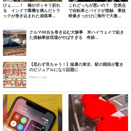
ひぇ……！ 橋がポッキリ折れ
これどっちが悪いの？ 交差点
る インドで重機を積んだトラ
で自転車とバイクが接触 事故
ックが巻き込まれた崩落事...
映像きっかけに海外で大激...
クルマ40台を巻き込む大惨事 米ハイウェイで起き
た接触事故現場がやばすぎる 奇跡...
【思わず見ちゃう！】猛暑の東京、駅の階段が驚き
のビジュアルになり話題に
PR(ねとらぼ)