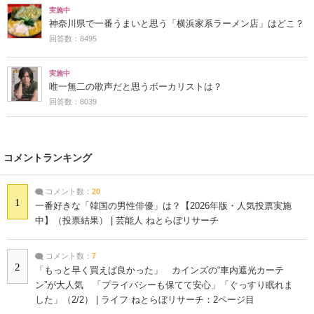
実施中
神奈川県で一番うまいと思う「横浜家系ラーメン店」はどこ？
回答数：8495
実施中
唯一無二の歌声だと思うボーカリストは？
回答数：8039
コメントランキング
コメント数：
20
1
一番好きな「韓国の男性俳優」は？【2026年版・人気投票実施
中】（投票結果） | 芸能人 ねとらぼリサーチ
コメント数：
7
2
「もっと早く買えば良かった」 カインズの“車内遮光カーテ
ン”が大人気 「プライバシーも保てて安心」「ぐっすり眠れま
した」（2/2） | ライフ ねとらぼリサーチ：2ページ目