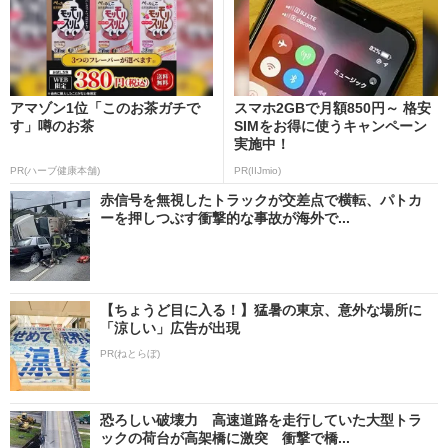
アマゾン1位「このお茶ガチで
スマホ2GBで月額850円～ 格安
す」噂のお茶
SIMをお得に使うキャンペーン
実施中！
PR(ハーブ健康本舗)
PR(IIJmio)
赤信号を無視したトラックが交差点で横転、パトカ
ーを押しつぶす衝撃的な事故が海外で...
【ちょうど目に入る！】猛暑の東京、意外な場所に
「涼しい」広告が出現
PR(ねとらぼ)
恐ろしい破壊力 高速道路を走行していた大型トラ
ックの荷台が高架橋に激突 衝撃で橋...