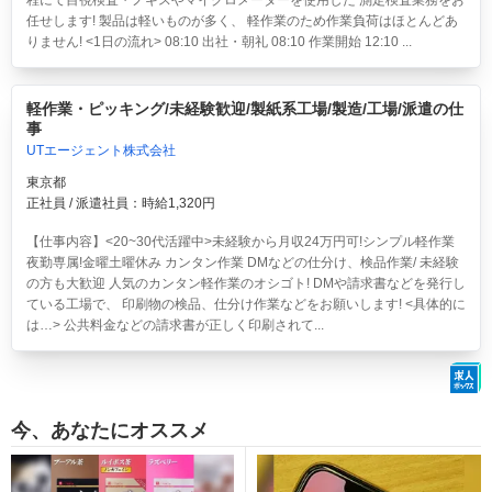
程にて目視検査・ノギスやマイクロメーターを使用した 測定検査業務をお
任せします! 製品は軽いものが多く、 軽作業のため作業負荷はほとんどあ
りません! <1日の流れ> 08:10 出社・朝礼 08:10 作業開始 12:10 ...
軽作業・ピッキング/未経験歓迎/製紙系工場/製造/工場/派遣の仕
事
UTエージェント株式会社
東京都
正社員 / 派遣社員：時給1,320円
【仕事内容】<20~30代活躍中>
未経験から月収24万円可!シンプル軽作業
夜勤専属!金曜土曜休み
カンタン作業 DMなどの仕分け、検品作業/ 未経験
の方も大歓迎 人気のカンタン軽作業のオシゴト! DMや請求書などを発行し
ている工場で、 印刷物の検品、仕分け作業などをお願いします! <具体的に
は…> 公共料金などの請求書が正しく印刷されて...
今、あなたにオススメ