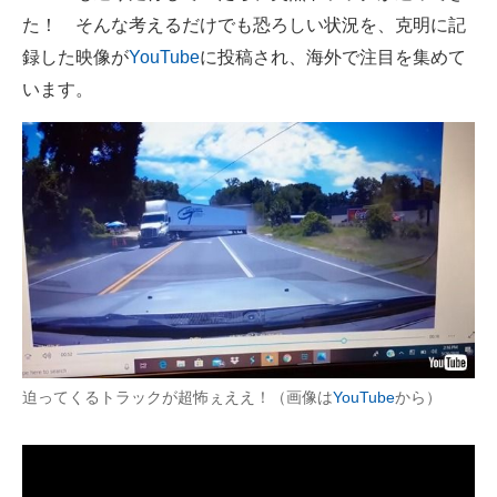
た！ そんな考えるだけでも恐ろしい状況を、克明に記
ITの今と未来を見通す
録した映像が
YouTube
に投稿され、海外で注目を集めて
います。
スマホと通信の最新トレンド
進化するPCとデバイスの未来
好きが集まる 比べて選べる
ビジネスと働き方のヒント
AI活用のいまが分かる
企業ITのトレンドを詳説
経営リーダーのコミュニティ
迫ってくるトラックが超怖ぇええ！（画像は
YouTube
から）
マーケ×ITの今がよく分かる
ITエンジニア向け専門サイト