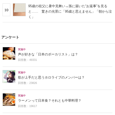
95歳の祖父に暑中見舞い→孫に届いた“お返事”を見る
10
と…… 驚きの光景に「95歳と思えません」「朝から泣
く」
アンケート
実施中
声が好きな「日本のボーカリスト」は？
回答数：49331
実施中
歌が上手だと思うホロライブのメンバーは？
回答数：23826
実施中
ラーメンって日本食？それとも中華料理？
回答数：19617