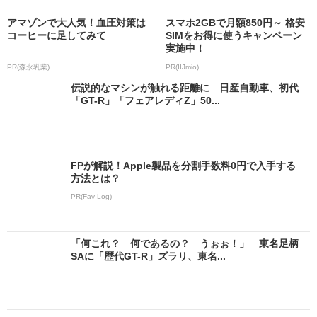
アマゾンで大人気！血圧対策は
スマホ2GBで月額850円～ 格安
コーヒーに足してみて
SIMをお得に使うキャンペーン
実施中！
PR(森永乳業)
PR(IIJmio)
伝説的なマシンが触れる距離に 日産自動車、初代
「GT-R」「フェアレディZ」50...
FPが解説！Apple製品を分割手数料0円で入手する
方法とは？
PR(Fav-Log)
「何これ？ 何であるの？ うぉぉ！」 東名足柄
SAに「歴代GT-R」ズラリ、東名...