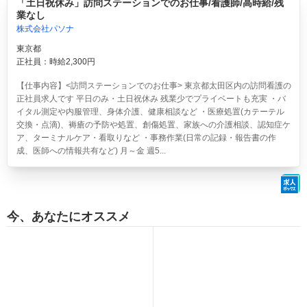
「土日祝休み」訪問ステーションでのお仕事/看護師/高時給/残
業なし
株式会社パソナ
東京都
正社員：時給2,300円
【仕事内容】<訪問ステーションでのお仕事> 東京都太田区内の訪問看護の
正社員求人です 平日のみ・土日祝休み 残業少でプライベートも充実 ・バ
イタル測定や内服管理、身体介護、健康相談など ・医療処置(カテーテル
交換・点滴)、褥瘡の予防や処置、創傷処置、家族への介護相談、認知症ケ
ア、ターミナルケア・看取りなど ・事務作業(日常の記録・報告書の作
成、医師への情報共有など) 月～金 週5...
今、あなたにオススメ