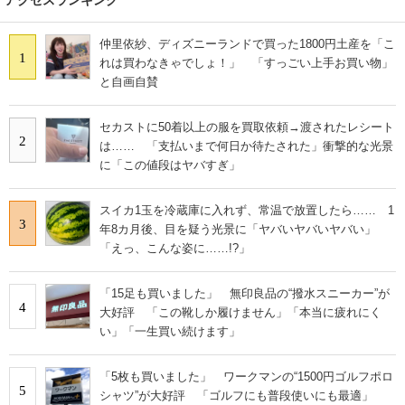
仲里依紗、ディズニーランドで買った1800円土産を「こ
1
れは買わなきゃでしょ！」 「すっごい上手お買い物」
と自画自賛
セカストに50着以上の服を買取依頼→渡されたレシート
2
は…… 「支払いまで何日か待たされた」衝撃的な光景
に「この値段はヤバすぎ」
スイカ1玉を冷蔵庫に入れず、常温で放置したら…… 1
3
年8カ月後、目を疑う光景に「ヤバいヤバいヤバい」
「えっ、こんな姿に……!?」
「15足も買いました」 無印良品の“撥水スニーカー”が
4
大好評 「この靴しか履けません」「本当に疲れにく
い」「一生買い続けます」
「5枚も買いました」 ワークマンの“1500円ゴルフポロ
5
シャツ”が大好評 「ゴルフにも普段使いにも最適」