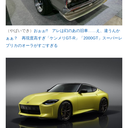
（やばいでき）
おぉぉ!! アレは幻のあの旧車……え、違うんか
ぁぁ？ 再現度高すぎ「ケンメリGT-R」「2000GT」スーパーレ
プリカのオーラがすごすぎる