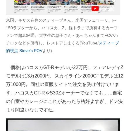
米国テキサス在住のスティーブさん。米国でフェラーリ、F-
150ラプターから、ハコスカ、Z、軽トラまで所有するカーフ
ァンで超JDM通。大学生の息子さん・あっちゃんまでFCやハ
チロクなどを所有し、レストアしまくる(YouTube/
スティーブ
的視点 Steve's POV
より)
価格はハコスカGT-Rモデルが22万円、フェアレディZ
モデルは13万2000円、スカイライン2000GTモデルは12
万1000円。同社の直販サイトで注文を受け付けていま
す。ハコスカGT-RやS30Zオーナーでなくても……自宅
の自室やガレージにこれがあったら格好よすぎ、ドン決
まり間違いなしですね。