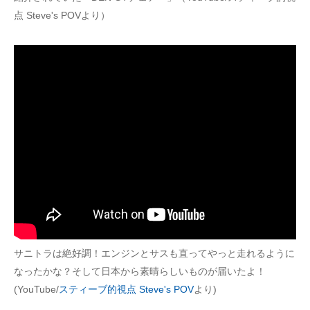
点 Steve's POVより）
企業向けIT製品の総合サイト
IT製品の技術・比較・事例
製造業のIT導入・活用を支援
モノづくり技術者専門サイト
エレクトロニクス専門サイト
電子設計の基本と応用
エネルギーの専門メディア
建設×テクノロジーの最前線
サニトラは絶好調！エンジンとサスも直ってやっと走れるように
ちょっと気になるネットの話題
なったかな？そして日本から素晴らしいものが届いたよ！
(YouTube/
スティーブ的視点 Steve's POV
より)