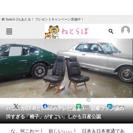
🎁 Switch 2もあたる！ プレゼントキャンペーン実施中！
ねとらぼメニュー
TOP
ニュース
エンタメ
クイズ
グルメ
地域
住まい
教育・育児
動物
リサーチ
2021/04/30 20:00（公開）
X
Share
LINE
hatena
会員記事
ハコスカGT-RとS30Zのアレだぁぁ！ 旧車ファン涙の
渋すぎる「椅子」がすごい、しかも日産公認
ガレージにあったら渋く決まりすぎちゃうるやつ〜。
メディア
な、何これー！ 欲しいぃぃ！ 日本＆日本車通であ
注目記事を集めた総合ページ