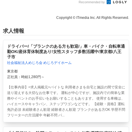
Recommended by
Copyright © ITmedia Inc. All Rights Reserved.
求人情報
ドライバー/「ブランクのある方も歓迎/」車・バイク・自転車通
勤OK/産休育休制度あり!女性スタッフ多数活躍中/東京都/八王
子市
社会福祉法人めじろ会 めじろデイホーム
東京都
正社員：時給1,280円～
【仕事内容】<求人掲載元>バイトな 利用者さまを自宅と施設の間で安全に
送り迎えする大切なお仕事です。 運転が中心ですが、施設内での簡単な業
務やイベントのお手伝いをお願いすることもあります。 使用する車種は、
ハイエースやキャラバン、ステップワゴンなどです。 【経験・資格】運転
免許必須 未経験者さん歓迎 経験者さん歓迎 ブランクがある方OK 学歴不問
フリーターの方活躍中 年齢不問 パ...