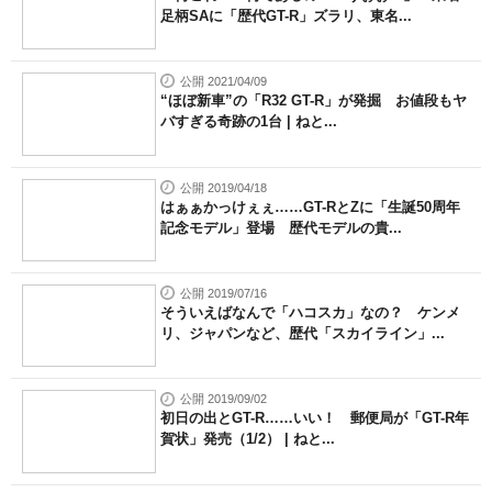
足柄SAに「歴代GT-R」ズラリ、東名...
公開 2021/04/09
“ほぼ新車”の「R32 GT-R」が発掘 お値段もヤ
バすぎる奇跡の1台 | ねと...
公開 2019/04/18
はぁぁかっけぇぇ……GT-RとZに「生誕50周年
記念モデル」登場 歴代モデルの貴...
公開 2019/07/16
そういえばなんで「ハコスカ」なの？ ケンメ
リ、ジャパンなど、歴代「スカイライン」...
公開 2019/09/02
初日の出とGT-R……いい！ 郵便局が「GT-R年
賀状」発売（1/2） | ねと...