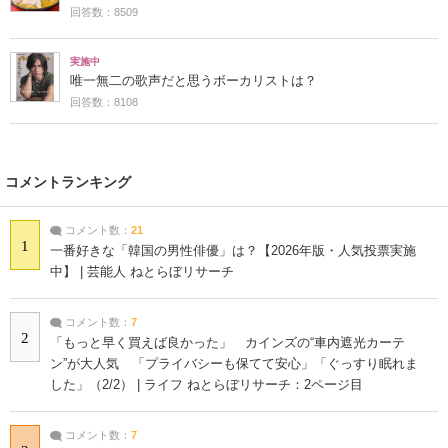
回答数：8509
実施中
唯一無二の歌声だと思うボーカリストは？
回答数：8108
コメントランキング
コメント数：
21
1
一番好きな「韓国の男性俳優」は？【2026年版・人気投票実施
中】 | 芸能人 ねとらぼリサーチ
コメント数：
7
2
「もっと早く買えば良かった」 カインズの“車内遮光カーテ
ン”が大人気 「プライバシーも保てて安心」「ぐっすり眠れま
した」（2/2） | ライフ ねとらぼリサーチ：2ページ目
コメント数：
7