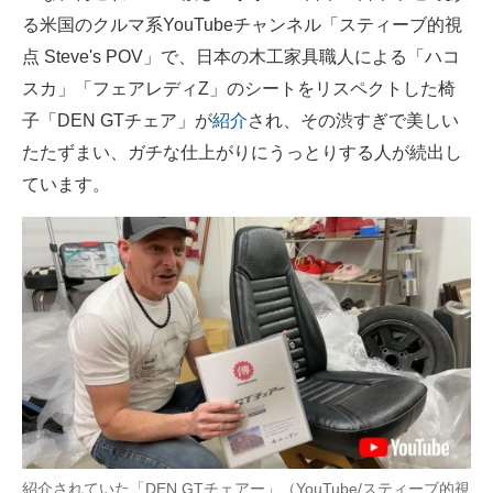
る米国のクルマ系YouTubeチャンネル「スティーブ的視
ITの今と未来を見通す
点 Steve's POV」で、日本の木工家具職人による「ハコ
スカ」「フェアレディZ」のシートをリスペクトした椅
スマホと通信の最新トレンド
子「DEN GTチェア」が
紹介
され、その渋すぎで美しい
進化するPCとデバイスの未来
たたずまい、ガチな仕上がりにうっとりする人が続出し
ています。
好きが集まる 比べて選べる
ビジネスと働き方のヒント
AI活用のいまが分かる
企業ITのトレンドを詳説
経営リーダーのコミュニティ
マーケ×ITの今がよく分かる
ITエンジニア向け専門サイト
紹介されていた「DEN GTチェアー」（YouTube/スティーブ的視