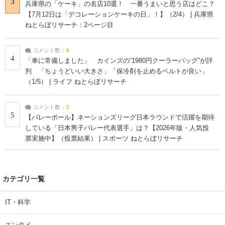
3
兵庫県の「ケーキ」の名店10選！ 一番うまいと思う店はどこ？
【7月12日は「デコレーションケーキの日」！】（2/4） | 兵庫県
ねとらぼリサーチ：2ページ目
コメント数：
4
4
「車に常備しました」 カインズの“1980円クーラーバッグ”が評
判 「ちょうどいい大きさ」「保冷剤を止めるベルトが良い」
（1/5） | ライフ ねとらぼリサーチ
コメント数：
3
5
【バレーボール】ネーションズリーグ日本ラウンドで活躍を期待
している「日本男子バレー代表選手」は？【2026年版・人気投
票実施中】（投票結果） | スポーツ ねとらぼリサーチ
カテゴリ一覧
IT・科学
エンタメ