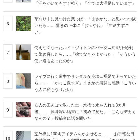
「汗をかいてもすぐ乾く」「全てに大満足しています」
草刈り中に見つけた葉っぱ→「まさかな」と思いつつ抜
6
いたら…… 驚きの正体に「お宝やね」「生命力すご
い」
使えなくなったルイ・ヴィトンのバッグ→約4万円かけ
7
て染め直したら……「捨てなきゃよかった」「そういう
使い道もあったのか」
ライブに行く道中でサンダルが崩壊→裸足で困っていた
8
ら…… 「かっこ良すぎ」まさかの展開に感動「こうい
う人に私もなりたい」
友人の田んぼで取った土→水槽で水を入れて3カ月
9
後…… 興味深い結末に「初めて見た」「こんなデカく
なんの？」投稿者に話を聞いた
室外機に100均アイテムをかぶせると…… お手軽な日
10