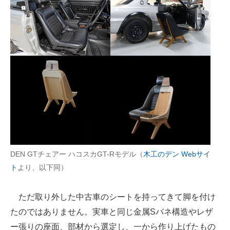
DEN GTチェアー ハコスカGT-Rモデル（
木工のデン Webサイ
ト
より、以下同）
ただ取り外した中古車のシートを持ってきて脚を付け
たのではありません。実車と同じ金属Sバネ構造やレザ
ー張りの座面、部材から選定し、一から作り上げたもの