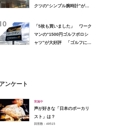
クツの“シンプル腕時計”が大
好評 「もうこれでいい」
10
「かなり満足感高い」
「5枚も買いました」 ワーク
マンの“1500円ゴルフポロシ
ャツ”が大好評 「ゴルフにも
普段使いにも最適」「汗をか
いてもすぐ乾く」「全てに大
満足しています」
アンケート
実施中
声が好きな「日本のボーカリ
スト」は？
回答数：49515