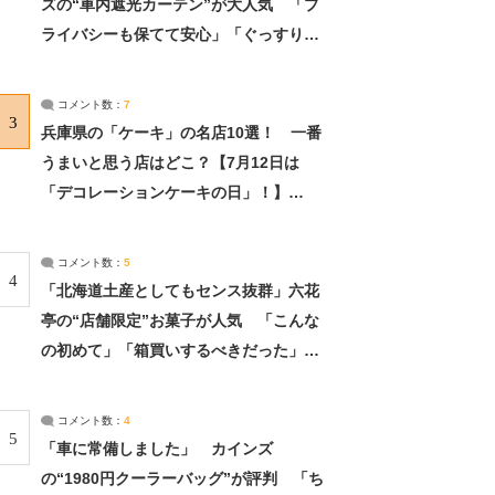
ズの“車内遮光カーテン”が大人気 「プ
ライバシーも保てて安心」「ぐっすり眠
れました」（2/2） | ライフ ねとらぼリ
サーチ：2ページ目
コメント数：
7
3
兵庫県の「ケーキ」の名店10選！ 一番
うまいと思う店はどこ？【7月12日は
「デコレーションケーキの日」！】
（2/4） | 兵庫県 ねとらぼリサーチ：2ペ
ージ目
コメント数：
5
4
「北海道土産としてもセンス抜群」六花
亭の“店舗限定”お菓子が人気 「こんな
の初めて」「箱買いするべきだった」
（1/2） | 北海道 ねとらぼリサーチ
コメント数：
4
5
「車に常備しました」 カインズ
の“1980円クーラーバッグ”が評判 「ち