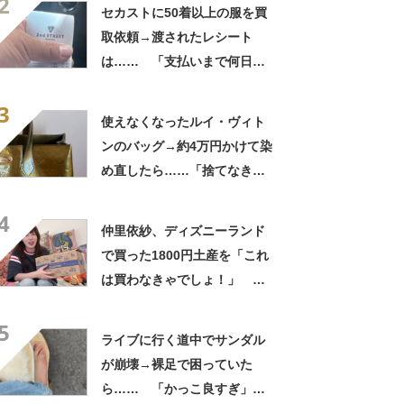
2
こんな姿に……!?」
セカストに50着以上の服を買
取依頼→渡されたレシート
は…… 「支払いまで何日か
待たされた」衝撃的な光景に
3
「この値段はヤバすぎ」
使えなくなったルイ・ヴィト
ンのバッグ→約4万円かけて染
め直したら……「捨てなきゃ
よかった」「そういう使い道
4
もあったのか」
仲里依紗、ディズニーランド
で買った1800円土産を「これ
は買わなきゃでしょ！」
「すっごい上手お買い物」と
5
自画自賛
ライブに行く道中でサンダル
が崩壊→裸足で困っていた
ら…… 「かっこ良すぎ」ま