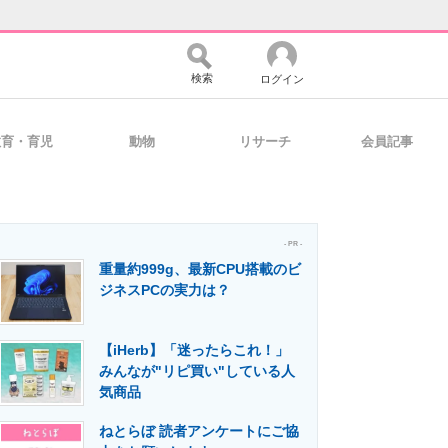
検索
ログイン
教育・育児
動物
リサーチ
会員記事
バイスの未来
好きが集まる 比べて選べる
- PR -
重量約999g、最新CPU搭載のビ
コミュニティ
マーケ×ITの今がよく分かる
ジネスPCの実力は？
【iHerb】「迷ったらこれ！」
・活用を支援
みんなが"リピ買い"している人
気商品
ねとらぼ 読者アンケートにご協