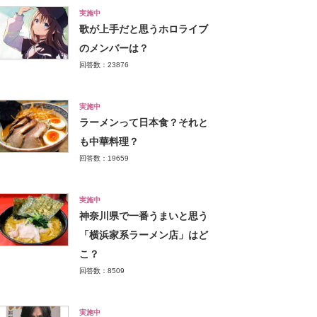
実施中
歌が上手だと思うホロライブ
のメンバーは？
回答数：23876
実施中
ラーメンって日本食？それと
も中華料理？
回答数：19659
実施中
神奈川県で一番うまいと思う
「横浜家系ラーメン店」はど
こ？
回答数：8509
実施中