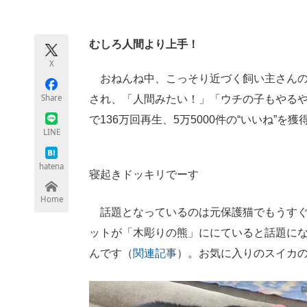
モノづくり技術者専門サイト
エレクトロ
むしろ人間より上手！
X
ちょっと気になるネットの話題
おねんね中、こっそり近づく飼い主さんの
Share
され、「人間みたい！」「ウチの子もやる
で136万回再生、5万5000件の“いいね”を
LINE
hatena
寝起きドッキリでーす
Home
話題となっているのは元保護猫でもうすぐ
ットが「木彫りの熊」ににていると話題に
んです（
関連記事
）。お気に入りのスイカ