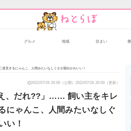
グルメ
地域
住まい
と未来を見通す
スマホと通信の最新トレンド
進化するPCとデ
に二度見するにゃんこ、人間みたいなしぐさが面白かわいい！
のいまが分かる
企業ITのトレンドを詳説
経営リーダーの
2022/07/26 20:00（公開）
2022/07/26 20:00（更新）
え、だれ??」…… 飼い主をキレ
るにゃんこ、人間みたいなしぐ
T製品の総合サイト
IT製品の技術・比較・事例
製造業のIT導入
いい！