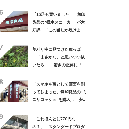
さかの展開に感動「こういう
6
人に私もなりたい」
「15足も買いました」 無印
良品の“撥水スニーカー”が大
好評 「この靴しか履けませ
ん」「本当に疲れにくい」
7
「一生買い続けます」
草刈り中に見つけた葉っぱ
→「まさかな」と思いつつ抜
いたら…… 驚きの正体に「お
宝やね」「生命力すごい」
8
「スマホを落として画面を割
ってしまった」無印良品の“ミ
ニサコッシュ”を購入→「安心
して持ち歩ける」ように
9
「付けているのを忘れるくら
「これほんとに770円な
い軽い」など好評
の？」 スタンダードプロダ