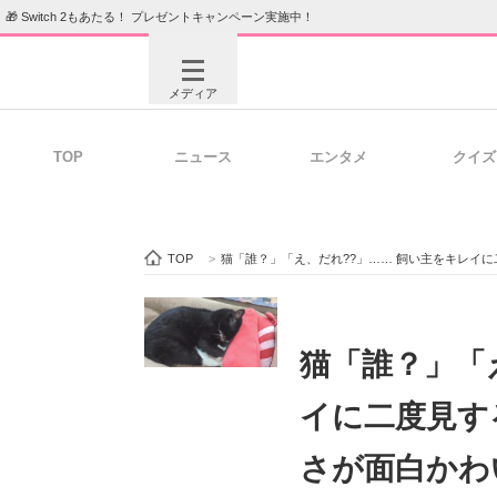
🎁 Switch 2もあたる！ プレゼントキャンペーン実施中！
メディア
TOP
ニュース
エンタメ
クイズ
注目記事を集めた総合ページ
ITの今
TOP
>
猫「誰？」「え、だれ??」…… 飼い主をキレイ
ビジネスと働き方のヒント
AI活用
猫「誰？」「
イに二度見す
ITエンジニア向け専門サイト
企業向けI
さが面白かわ