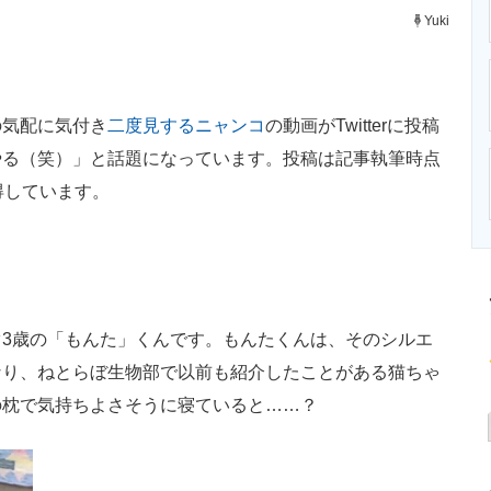
ニクス専門サイト
電子設計の基本と応用
エネルギーの専
Yuki
気配に気付き
二度見するニャンコ
の動画がTwitterに投稿
やる（笑）」と話題になっています。投稿は記事執筆時点
獲得しています。
3歳の「もんた」くんです。もんたくんは、そのシルエ
なり、ねとらぼ生物部で以前も紹介したことがある猫ちゃ
の枕で気持ちよさそうに寝ていると……？