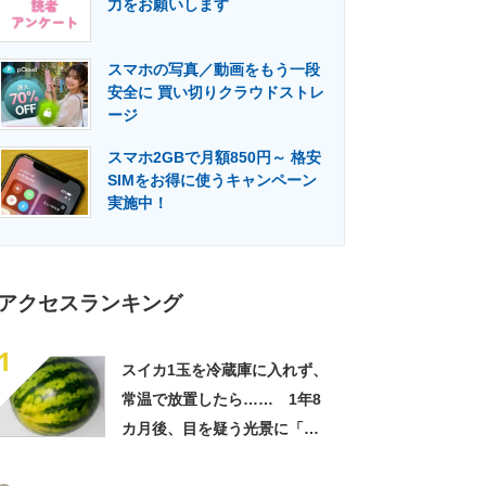
力をお願いします
門メディア
建設×テクノロジーの最前線
スマホの写真／動画をもう一段
安全に 買い切りクラウドストレ
ージ
スマホ2GBで月額850円～ 格安
SIMをお得に使うキャンペーン
実施中！
アクセスランキング
1
スイカ1玉を冷蔵庫に入れず、
常温で放置したら…… 1年8
カ月後、目を疑う光景に「ヤ
バいヤバいヤバい」「えっ、