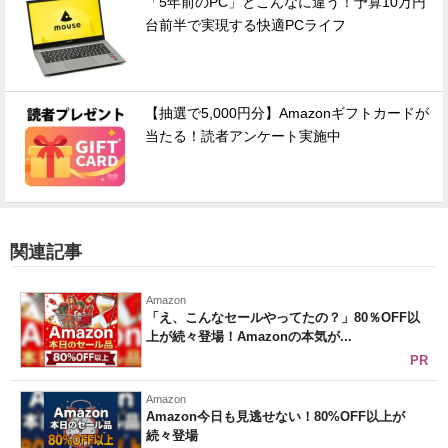
「5年前のPC」とこんなに違う！予算10万円
台前半で実現する快適PCライフ
【抽選で5,000円分】Amazonギフトカードが
当たる！読者アンケート実施中
関連記事
Amazon
「え、こんなセールやってたの？」80％OFF以
上が続々登場！Amazonの本気が...
PR
Amazon
Amazon今日も見逃せない！80%OFF以上が
続々登場