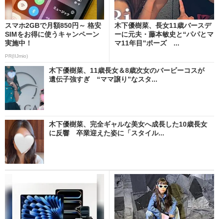
スマホ2GBで月額850円～ 格安
木下優樹菜、長女11歳バースデ
SIMをお得に使うキャンペーン
ーに元夫・藤本敏史と“パパとマ
実施中！
マ11年目”ポーズ ...
PR(IIJmio)
木下優樹菜、11歳長女＆8歳次女のバービーコスが
遺伝子強すぎ “ママ譲り”なスタ...
木下優樹菜、完全ギャルな美女へ成長した10歳長女
に反響 卒業迎えた姿に「スタイル...