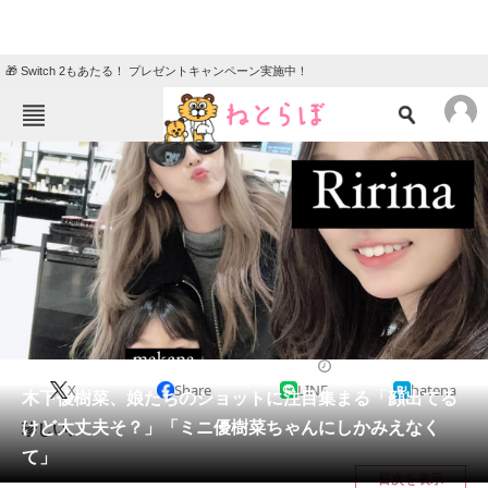
🎁 Switch 2もあたる！ プレゼントキャンペーン実施中！
ねとらぼメニュー
TOP
ニュース
エンタメ
クイズ
グルメ
地域
住まい
教育・育児
動物
リサーチ
2024/01/05 15:15（公開）
X
Share
LINE
hatena
会員記事
木下優樹菜、娘たちのショットに注目集まる「顔出てる
けど大丈夫そ？」「ミニ優樹菜ちゃんにしかみえなく
珍しい。
メディア
て」
目次を表示
注目記事を集めた総合ページ