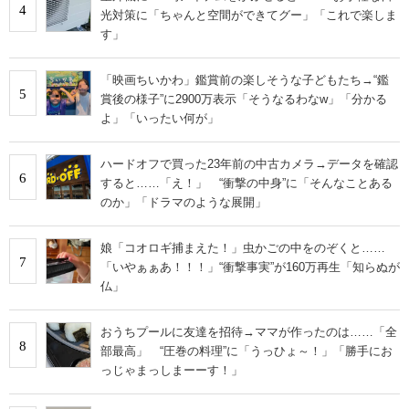
4
光対策に「ちゃんと空間ができてグー」「これで楽しま
す」
「映画ちいかわ」鑑賞前の楽しそうな子どもたち→“鑑
5
賞後の様子”に2900万表示「そうなるわなw」「分かる
よ」「いったい何が」
ハードオフで買った23年前の中古カメラ→データを確認
6
すると……「え！」 “衝撃の中身”に「そんなことある
のか」「ドラマのような展開」
娘「コオロギ捕まえた！」虫かごの中をのぞくと……
7
「いやぁぁあ！！！」“衝撃事実”が160万再生「知らぬが
仏」
おうちプールに友達を招待→ママが作ったのは……「全
8
部最高」 “圧巻の料理”に「うっひょ～！」「勝手にお
っじゃまっしまーーす！」