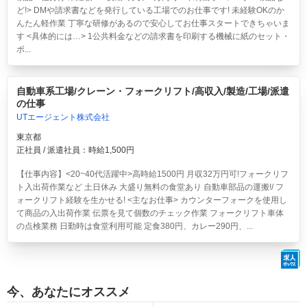
ど!> DMや請求書などを発行している工場でのお仕事です! 未経験OKのか
んたん軽作業 丁寧な研修があるので安心してお仕事スタートできちゃいま
す <具体的には…> 1公共料金などの請求書を印刷する機械に紙のセット・
ボ...
自動車系工場/クレーン・フォークリフト/高収入/製造/工場/派遣
の仕事
UTエージェント株式会社
東京都
正社員 / 派遣社員：時給1,500円
【仕事内容】<20~40代活躍中>高時給1500円 月収32万円可!フォークリフ
ト入出荷作業など 土日休み 大盛り無料の食堂あり
自動車部品の運搬!/ フ
ォークリフト経験を生かせる! <主なお仕事> カウンターフォークを使用し
て商品の入出荷作業 伝票を見て個数のチェック作業 フォークリフト車体
の点検業務 日勤時は食堂利用可能 定食380円、カレー290円、...
今、あなたにオススメ