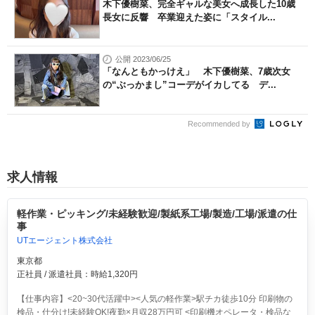
木下優樹菜、完全ギャルな美女へ成長した10歳
長女に反響 卒業迎えた姿に「スタイル...
公開 2023/06/25
「なんともかっけえ」 木下優樹菜、7歳次女
の“ぶっかまし”コーデがイカしてる デ...
Recommended by
求人情報
軽作業・ピッキング/未経験歓迎/製紙系工場/製造/工場/派遣の仕
事
UTエージェント株式会社
東京都
正社員 / 派遣社員：時給1,320円
【仕事内容】<20~30代活躍中><人気の軽作業>駅チカ徒歩10分 印刷物の
検品・仕分け!未経験OK!夜勤×月収28万円可
<印刷機オペレータ・検品な