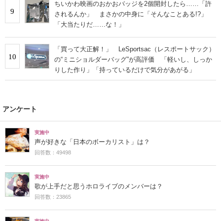
ちいかわ映画のおかおバッジを2個開封したら……「許
9
されるんか」 まさかの中身に「そんなことある!?」
「大当たりだ……な！」
「買って大正解！」 LeSportsac（レスポートサック）
10
の“ミニショルダーバッグ”が高評価 「軽いし、しっか
りした作り」「持っているだけで気分があがる」
アンケート
実施中
声が好きな「日本のボーカリスト」は？
回答数：49498
実施中
歌が上手だと思うホロライブのメンバーは？
回答数：23865