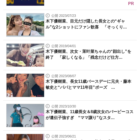
PR
公開 2023/07/23
木下優樹菜、目元だけ隠した長女との“ギャ
ル”な2ショットにファン歓喜 「そっくり...
公開 2019/04/01
木下優樹菜、次女・茉叶菜ちゃんの“顔出し”を
終了 「寂しくなる」「残念だけど仕方...
公開 2023/08/07
木下優樹菜、長女11歳バースデーに元夫・藤本
敏史と“パパとママ11年目”ポーズ ...
公開 2023/10/30
木下優樹菜、11歳長女＆8歳次女のバービーコス
が遺伝子強すぎ “ママ譲り”なスタ...
公開 2023/06/21