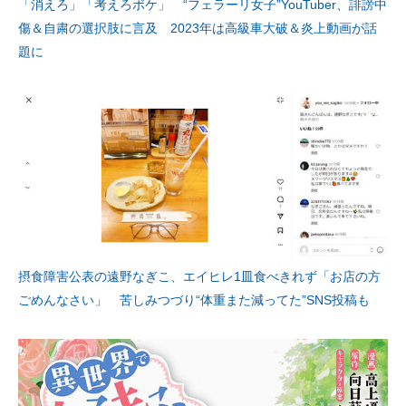
「消えろ」「考えろボケ」 “フェラーリ女子”YouTuber、誹謗中
傷＆自粛の選択肢に言及 2023年は高級車大破＆炎上動画が話
題に
摂食障害公表の遠野なぎこ、エイヒレ1皿食べきれず「お店の方
ごめんなさい」 苦しみつづり“体重また減ってた”SNS投稿も