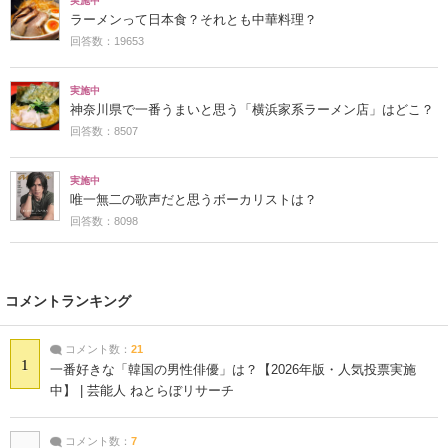
実施中
ラーメンって日本食？それとも中華料理？
回答数：19653
実施中
神奈川県で一番うまいと思う「横浜家系ラーメン店」はどこ？
回答数：8507
実施中
唯一無二の歌声だと思うボーカリストは？
回答数：8098
コメントランキング
コメント数：
21
1
一番好きな「韓国の男性俳優」は？【2026年版・人気投票実施
中】 | 芸能人 ねとらぼリサーチ
コメント数：
7