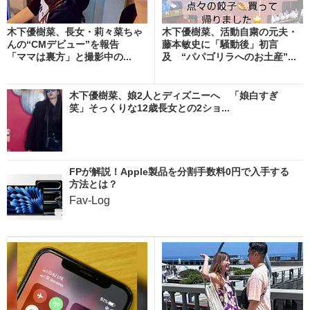
木下優樹菜、長女・莉々菜ちゃ
木下優樹菜、活動自粛の元夫・
んの“CMデビュー”を報告
藤本敏史に「騒動後」初言
「ママは裏方」と撮影中の...
及 “パパゴリラへのお土産”...
木下優樹菜、娘2人とディズニーへ 「娘白すぎ
笑」そっくりな12歳長女との2ショ...
FPが解説！Apple製品を分割手数料0円で入手する
方法とは？
Fav-Log