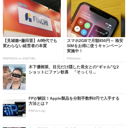
【見城徹×藤田晋】AI時代でも
スマホ2GBで月額850円～ 格安
変わらない経営者の本質
SIMをお得に使うキャンペーン
実施中！
PR(FINCHI on GOETHE)
PR(IIJmio)
木下優樹菜、目元だけ隠した長女との“ギャル”な2
ショットにファン歓喜 「そっくり...
FPが解説！Apple製品を分割手数料0円で入手する
方法とは？
PR(Fav-Log)