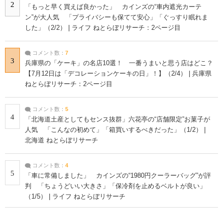
2
「もっと早く買えば良かった」 カインズの“車内遮光カーテ
ン”が大人気 「プライバシーも保てて安心」「ぐっすり眠れま
した」（2/2） | ライフ ねとらぼリサーチ：2ページ目
コメント数：
7
3
兵庫県の「ケーキ」の名店10選！ 一番うまいと思う店はどこ？
【7月12日は「デコレーションケーキの日」！】（2/4） | 兵庫県
ねとらぼリサーチ：2ページ目
コメント数：
5
4
「北海道土産としてもセンス抜群」六花亭の“店舗限定”お菓子が
人気 「こんなの初めて」「箱買いするべきだった」（1/2） |
北海道 ねとらぼリサーチ
コメント数：
4
5
「車に常備しました」 カインズの“1980円クーラーバッグ”が評
判 「ちょうどいい大きさ」「保冷剤を止めるベルトが良い」
（1/5） | ライフ ねとらぼリサーチ