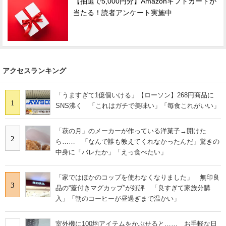
【抽選で5,000円分】Amazonギフトカードが
当たる！読者アンケート実施中
アクセスランキング
「うますぎて1億個いける」【ローソン】268円商品に
1
SNS沸く 「これはガチで美味い」「毎食これがいい」
「萩の月」のメーカーが作っている洋菓子→開けた
2
ら…… 「なんで誰も教えてくれなかったんだ」驚きの
中身に「バレたか」「えっ食べたい」
「家ではほかのコップを使わなくなりました」 無印良
3
品の“蓋付きマグカップ”が好評 「良すぎて家族分購
入」「朝のコーヒーが昼過ぎまで温かい」
室外機に100均アイテムをかぶせると…… お手軽な日