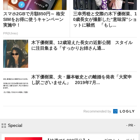
スマホ2GBで月額850円～ 格安
三幸秀稔と交際の木下優樹菜、1
SIMをお得に使うキャンペーン
0歳長女が撮影した“意味深”ショ
実施中！
ットに騒然 「もし...
PR(IIJmio)
木下優樹菜、12歳迎えた長女の近影公開 スタイル
に注目集まる「すっかりお姉さん通...
木下優樹菜、夫・藤本敏史との離婚を発表「大変申
し訳ございません」 2019年7月...
Recommended by
Special
- PR -