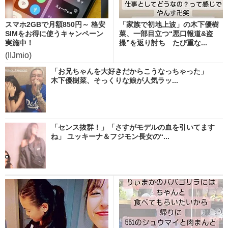
スマホ2GBで月額850円～ 格安
「家族で初地上波」の木下優樹
SIMをお得に使うキャンペーン
菜、一部目立つ“悪口報道&盗
実施中！
撮”を返り討ち たび重な...
(IIJmio)
「お兄ちゃんを大好きだからこうなっちゃった」
木下優樹菜、そっくりな娘が人気ラッ...
「センス抜群！」「さすがモデルの血を引いてます
ね」 ユッキーナ＆フジモン長女の“...