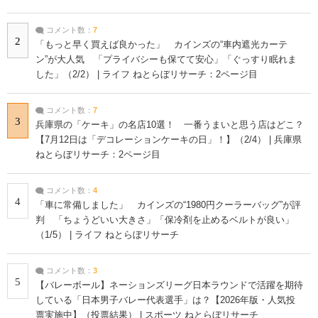
コメント数：
7
2
「もっと早く買えば良かった」 カインズの“車内遮光カーテ
ン”が大人気 「プライバシーも保てて安心」「ぐっすり眠れま
した」（2/2） | ライフ ねとらぼリサーチ：2ページ目
コメント数：
7
3
兵庫県の「ケーキ」の名店10選！ 一番うまいと思う店はどこ？
【7月12日は「デコレーションケーキの日」！】（2/4） | 兵庫県
ねとらぼリサーチ：2ページ目
コメント数：
4
4
「車に常備しました」 カインズの“1980円クーラーバッグ”が評
判 「ちょうどいい大きさ」「保冷剤を止めるベルトが良い」
（1/5） | ライフ ねとらぼリサーチ
コメント数：
3
5
【バレーボール】ネーションズリーグ日本ラウンドで活躍を期待
している「日本男子バレー代表選手」は？【2026年版・人気投
票実施中】（投票結果） | スポーツ ねとらぼリサーチ