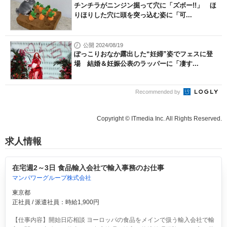
チンチラがニンジン掘って穴に「ズボー!!」 ほ
りほりした穴に頭を突っ込む姿に「可...
公開 2024/08/19
ぽっこりおなか露出した“妊婦”姿でフェスに登
場 結婚＆妊娠公表のラッパーに「凄す...
Recommended by
Copyright © ITmedia Inc. All Rights Reserved.
求人情報
在宅週2～3日 食品輸入会社で輸入事務のお仕事
マンパワーグループ株式会社
東京都
正社員 / 派遣社員：時給1,900円
【仕事内容】開始日応相談 ヨーロッパの食品をメインで扱う輸入会社で輸