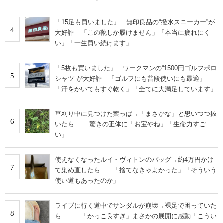
「15足も買いました」 無印良品の“撥水スニーカー”が
4
大好評 「この靴しか履けません」「本当に疲れにく
い」「一生買い続けます」
「5枚も買いました」 ワークマンの“1500円ゴルフポロ
5
シャツ”が大好評 「ゴルフにも普段使いにも最適」
「汗をかいてもすぐ乾く」「全てに大満足しています」
草刈り中に見つけた葉っぱ→「まさかな」と思いつつ抜
6
いたら…… 驚きの正体に「お宝やね」「生命力すご
い」
使えなくなったルイ・ヴィトンのバッグ→約4万円かけ
7
て染め直したら……「捨てなきゃよかった」「そういう
使い道もあったのか」
ライブに行く道中でサンダルが崩壊→裸足で困っていた
8
ら…… 「かっこ良すぎ」まさかの展開に感動「こうい