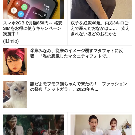
スマホ2GBで月額850円～ 格安
双子を妊娠40週、両方3キロご
SIMをお得に使うキャンペーン
えで産んだおなかは…… 支え
実施中！
きれないほどのおなかと...
(IIJmio)
峯岸みなみ、従来のイメージ覆すマタフォトに反
響 「私の想像したマタニティフォトで...
誰だよモフモフ猫ちゃんで来たの！ ファッション
の祭典「メットガラ」、2023年も...