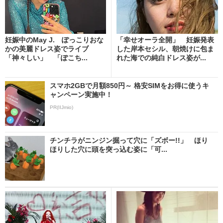
妊娠中のMay J. ぽっこりおな
「幸せオーラ全開」 妊娠発表
かの美麗ドレス姿でライブ
した岸本セシル、朝焼けに包ま
「神々しい」 「ぽこち...
れた海での純白ドレス姿が...
スマホ2GBで月額850円～ 格安SIMをお得に使うキ
ャンペーン実施中！
PR(IIJmio)
チンチラがニンジン掘って穴に「ズボー!!」 ほり
ほりした穴に頭を突っ込む姿に「可...