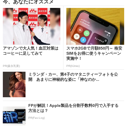
今、あなたにオススメ
アマゾンで大人気！血圧対策は
スマホ2GBで月額850円～ 格安
コーヒーに足してみて
SIMをお得に使うキャンペーン
実施中！
PR(森永乳業)
PR(IIJmio)
ミランダ・カー、第4子のマタニティーフォトを公
開 あまりに神秘的な姿に「神なのか...
FPが解説！Apple製品を分割手数料0円で入手する
方法とは？
PR(Fav-Log)