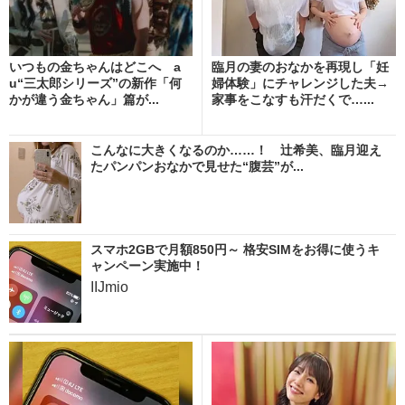
いつもの金ちゃんはどこへ a
臨月の妻のおなかを再現し「妊
u“三太郎シリーズ”の新作「何
婦体験」にチャレンジした夫→
かが違う金ちゃん」篇が...
家事をこなすも汗だくで…...
こんなに大きくなるのか……！ 辻希美、臨月迎え
たパンパンおなかで見せた“腹芸”が...
スマホ2GBで月額850円～ 格安SIMをお得に使うキ
ャンペーン実施中！
IIJmio