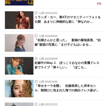
PR
公開 2023/12/21
ミランダ・カー、第4子のマタニティーフォトを
公開 あまりに神秘的な姿に「神なのか...
公開 2018/04/03
「妊婦さんかと思った」 新婚の菊地亜美、“妊
娠”疑惑の写真に「まだ子どもはいませ...
公開 2023/08/09
妊娠中のMay J. ぽっこりおなかの美麗ドレス
姿でライブ「神々しい」 「ぽこち...
公開 2018/10/25
「幸せオーラ全開」 妊娠発表した岸本セシ
ル、朝焼けに包まれた海での純白ドレス姿が...
公開 2021/12/22