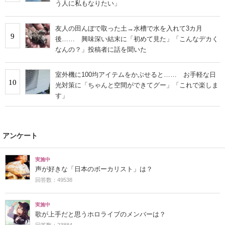
う人に私もなりたい」
友人の田んぼで取った土→水槽で水を入れて3カ月
9
後…… 興味深い結末に「初めて見た」「こんなデカく
なんの？」投稿者に話を聞いた
室外機に100均アイテムをかぶせると…… お手軽な日
10
光対策に「ちゃんと空間ができてグー」「これで楽しま
す」
アンケート
実施中
声が好きな「日本のボーカリスト」は？
回答数：49538
実施中
歌が上手だと思うホロライブのメンバーは？
回答数：23884