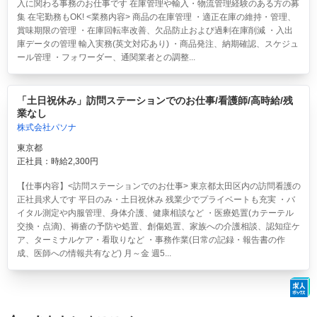
入に関わる事務のお仕事です 在庫管理や輸入・物流管理経験のある方の募
集 在宅勤務もOK! <業務内容> 商品の在庫管理 ・適正在庫の維持・管理、
賞味期限の管理 ・在庫回転率改善、欠品防止および過剰在庫削減 ・入出
庫データの管理 輸入実務(英文対応あり) ・商品発注、納期確認、スケジュ
ール管理 ・フォワーダー、通関業者との調整...
「土日祝休み」訪問ステーションでのお仕事/看護師/高時給/残
業なし
株式会社パソナ
東京都
正社員：時給2,300円
【仕事内容】<訪問ステーションでのお仕事> 東京都太田区内の訪問看護の
正社員求人です 平日のみ・土日祝休み 残業少でプライベートも充実 ・バ
イタル測定や内服管理、身体介護、健康相談など ・医療処置(カテーテル
交換・点滴)、褥瘡の予防や処置、創傷処置、家族への介護相談、認知症ケ
ア、ターミナルケア・看取りなど ・事務作業(日常の記録・報告書の作
成、医師への情報共有など) 月～金 週5...