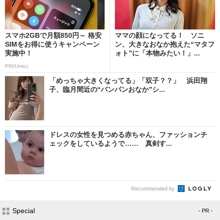
スマホ2GBで月額850円～ 格安
ママの顔になってる！ ソニ
SIMをお得に使うキャンペーン
ン、大きなおなか抱えた“マタフ
実施中！
ォト”に「本物みたい！」...
PR(IIJmio)
「めっちゃ大きくなってる」「双子？？」 浜田翔
子、臨月間近の“パンパンおなか”シ...
ドレスの女性を見つめる赤ちゃん、ファッションチ
ェックをしているようで…… 真剣す...
Recommended by
Special
- PR -