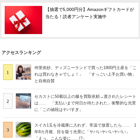
【抽選で5,000円分】Amazonギフトカードが
当たる！読者アンケート実施中
アクセスランキング
仲里依紗、ディズニーランドで買った1800円土産を「こ
1
れは買わなきゃでしょ！」 「すっごい上手お買い物」
と自画自賛
セカストに50着以上の服を買取依頼→渡されたレシート
2
は…… 「支払いまで何日か待たされた」衝撃的な光景
に「この値段はヤバすぎ」
スイカ1玉を冷蔵庫に入れず、常温で放置したら…… 1
3
年8カ月後、目を疑う光景に「ヤバいヤバいヤバい」
「えっ、こんな姿に……!?」