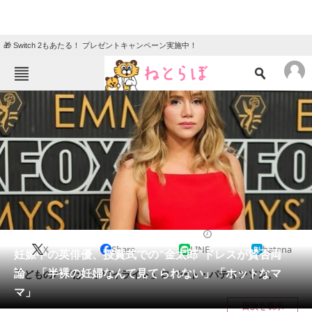
🎁 Switch 2もあたる！ プレゼントキャンペーン実施中！
ねとらぼメニュー
TOP
ニュース
エンタメ
クイズ
グルメ
地域
住まい
教育・育児
動物
リサーチ
2024/01/17 20:27（公開）
X
Share
LINE
hatena
会員記事
妊娠中の英俳優、授賞式での“金太郎”ドレスが賛否両
論 「半裸の妊婦なんて見てられない」「ホットなマ
子どものパパは「トワイライト」ロバート・パティンソン。
メディア
マ」
目次を表示
注目記事を集めた総合ページ