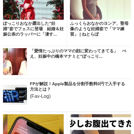
ぽっこりおなか露出した“妊
ふっくらおなかのヨンア、聖母
婦”姿でフェスに登場 結婚＆妊
像のような妊婦姿で「ママ練
娠公表のラッパーに「凄す...
習」 | ねとらぼ
「愛情たっぷりのママの顔に変わってきてる」 ぺ
え、妊娠中の橋本マナミと“ぽっこり...
FPが解説！Apple製品を分割手数料0円で入手する
方法とは？
(Fav-Log)