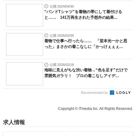
公開 2024/04/30
“バンドTシャツ”を着物の帯にして着付ける
と…… 141万再生された予想外の結果...
公開 2026/02/05
着物で仕事へ行ったら…… 「堂本光一かと思
った」まさかの着こなしに「かっけぇぇぇ...
公開 2026/02/18
地味に見えがちな渋い着物→“色を足す”だけで
雰囲気ガラリ！ プロの着こなしアイデ...
Recommended by
Copyright © ITmedia Inc. All Rights Reserved.
求人情報