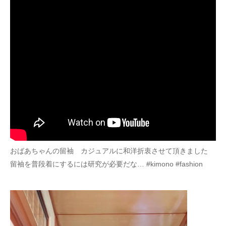
おばあちゃんの留袖 カジュアルに和洋折衷させて頂きました
留袖を普段着にするには研究が必要だな… #kimono #fashion