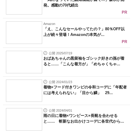
発。感動の70代続出
PR
Amazon
「え、こんなセールやってたの？」80％OFF以
上が続々登場！Amazonの本気が...
PR
公開 2025/07/19
おばあちゃんの黒留袖をゴシック好きの孫が着
ると……「こんな着方が」「めちゃくちゃ...
公開 2024/01/23
着物×フード付きワンピの令和コーデに「年配者
には考えられない」「目から鱗」 29...
公開 2024/04/01
雨の日に着物×ワンピース×長靴を合わせる
と…… 斬新なお出かけコーデに各世代から...