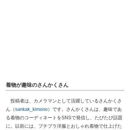
企業向けIT製品の総合サイト
IT製品の技術・比較・事例
製造業のIT導入・活用を支援
モノづくり技術者専門サイト
エレクトロニクス専門サイト
電子設計の基本と応用
エネルギーの専門メディア
着物が趣味のさんかくさん
建設×テクノロジーの最前線
投稿者は、カメラマンとして活躍しているさんかくさ
ちょっと気になるネットの話題
ん
（sankak_kimono）
です。さんかくさんは、趣味であ
る着物のコーディネートをSNSで発信し、たびたび話題
に。以前には、プチプラ洋服とおしゃれ着物で仕上げた