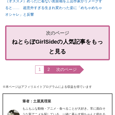
（オススメ）めったに着ない黒留袖を工芸作家がリメークす
ると…… 超意外すぎる生まれ変わった姿に「めちゃめちゃ
オシャレ」と反響
ねとらぼGirlSideの人気記事をもっ
と見る
1
2
次のページ
※本ページはアフィリエイトプログラムによる収益を得ています
筆者：土屋真理菜
もふもふな動物・アニメ・食べることが大好き。常に面白そ
うな新アニメを探している。一緒に暮らす猫ちゃんと戯れる