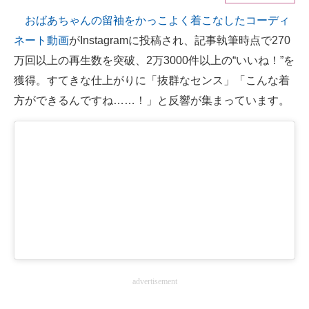
おばあちゃんの留袖をかっこよく着こなしたコーディ
ITの今と未来を見通す
ネート動画
がInstagramに投稿され、記事執筆時点で270
スマホと通信の最新トレンド
万回以上の再生数を突破、2万3000件以上の“いいね！”を
獲得。すてきな仕上がりに「抜群なセンス」「こんな着
進化するPCとデバイスの未来
方ができるんですね……！」と反響が集まっています。
好きが集まる 比べて選べる
ビジネスと働き方のヒント
AI活用のいまが分かる
企業ITのトレンドを詳説
経営リーダーのコミュニティ
マーケ×ITの今がよく分かる
advertisement
ITエンジニア向け専門サイト