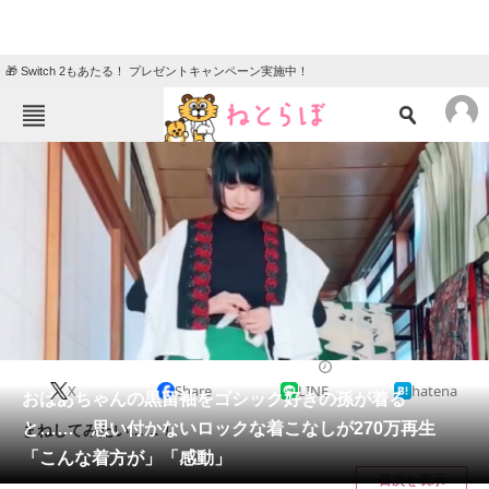
🎁 Switch 2もあたる！ プレゼントキャンペーン実施中！
ねとらぼメニュー
TOP
ニュース
エンタメ
クイズ
グルメ
地域
住まい
教育・育児
動物
リサーチ
2024/01/21 19:00（公開）
X
Share
LINE
hatena
会員記事
おばあちゃんの黒留袖をゴシック好きの孫が着る
と…… 思い付かないロックな着こなしが270万再生
まねしてみたい……！
メディア
「こんな着方が」「感動」
目次を表示
注目記事を集めた総合ページ