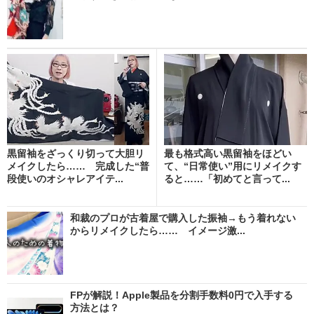
黒留袖をざっくり切って大胆リ
最も格式高い黒留袖をほどい
メイクしたら…… 完成した“普
て、“日常使い”用にリメイクす
段使いのオシャレアイテ...
ると……「初めてと言って...
和裁のプロが古着屋で購入した振袖→もう着れない
からリメイクしたら…… イメージ激...
FPが解説！Apple製品を分割手数料0円で入手する
方法とは？