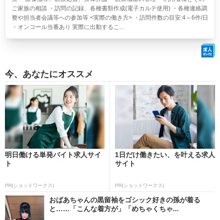
ご家族の相談 ・訪問の記録、各種書類作成(電子カルテ使用) ・各種連絡調
整や担当者会議等への参加等 <実際の働き方> ・訪問件数の目安:4～6件/日
・オンコール当番あり 実際に出動するこ...
今、あなたにオススメ
明日働ける単発バイト求人サイ
1日だけ働きたい、を叶える求人
ト
サイト
PR(ショットワークス)
PR(ショットワークス)
おばあちゃんの黒留袖をゴシック好きの孫が着る
と……「こんな着方が」「めちゃくちゃ...