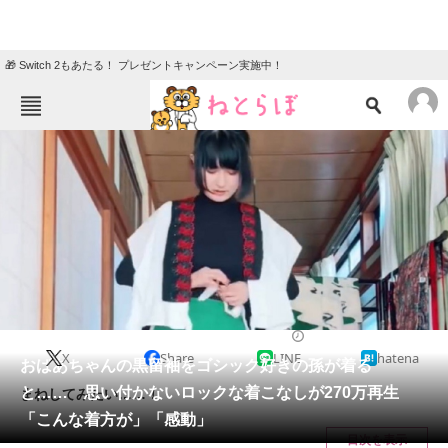
🎁 Switch 2もあたる！ プレゼントキャンペーン実施中！
ねとらぼメニュー
TOP
ニュース
エンタメ
クイズ
グルメ
地域
住まい
教育・育児
動物
リサーチ
2024/01/21 19:00（公開）
X
Share
LINE
hatena
会員記事
おばあちゃんの黒留袖をゴシック好きの孫が着る
と…… 思い付かないロックな着こなしが270万再生
まねしてみたい……！
メディア
「こんな着方が」「感動」
目次を表示
注目記事を集めた総合ページ