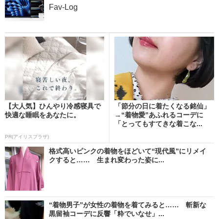
Fav-Log
【大人気】ひんやり冷感寝具で
「節分の日に着たくなる銘仙」
快適な睡眠をあなたに。
→“着物愛”あふれるコーデに
「とってもすてきな着こな...
PR(アイリスプラザ)
格式高いピンクの着物をほどいて“現代風”にリメイ
クすると…… 生まれ変わった姿に...
“着物男子”が女性の着物を着てみると…… 斬新な
黒留袖コーデに反響「粋でいなせ」...