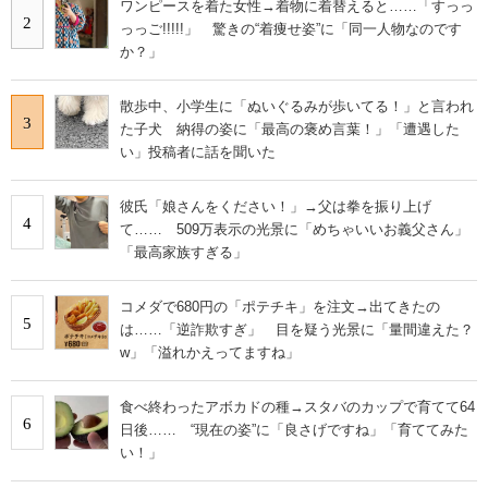
ワンピースを着た女性→着物に着替えると……「すっっ
2
っっご!!!!!」 驚きの“着痩せ姿”に「同一人物なのです
か？」
散歩中、小学生に「ぬいぐるみが歩いてる！」と言われ
3
た子犬 納得の姿に「最高の褒め言葉！」「遭遇した
い」投稿者に話を聞いた
彼氏「娘さんをください！」→父は拳を振り上げ
4
て…… 509万表示の光景に「めちゃいいお義父さん」
「最高家族すぎる」
コメダで680円の「ポテチキ」を注文→出てきたの
5
は……「逆詐欺すぎ」 目を疑う光景に「量間違えた？
w」「溢れかえってますね」
食べ終わったアボカドの種→スタバのカップで育てて64
6
日後…… “現在の姿”に「良さげですね」「育ててみた
い！」