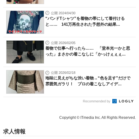
公開 2024/04/30
“バンドTシャツ”を着物の帯にして着付ける
と…… 141万再生された予想外の結果...
公開 2026/02/05
着物で仕事へ行ったら…… 「堂本光一かと思
った」まさかの着こなしに「かっけぇぇぇ...
公開 2026/02/18
地味に見えがちな渋い着物→“色を足す”だけで
雰囲気ガラリ！ プロの着こなしアイデ...
Recommended by
Copyright © ITmedia Inc. All Rights Reserved.
求人情報