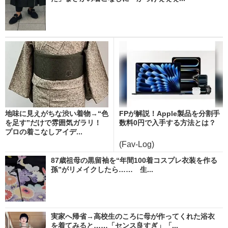
地味に見えがちな渋い着物→“色
FPが解説！Apple製品を分割手
を足す”だけで雰囲気ガラリ！
数料0円で入手する方法とは？
プロの着こなしアイデ...
(Fav-Log)
87歳祖母の黒留袖を“年間100着コスプレ衣装を作る
孫”がリメイクしたら…… 生...
実家へ帰省→高校生のころに母が作ってくれた浴衣
を着てみると……「センス良すぎ」「...