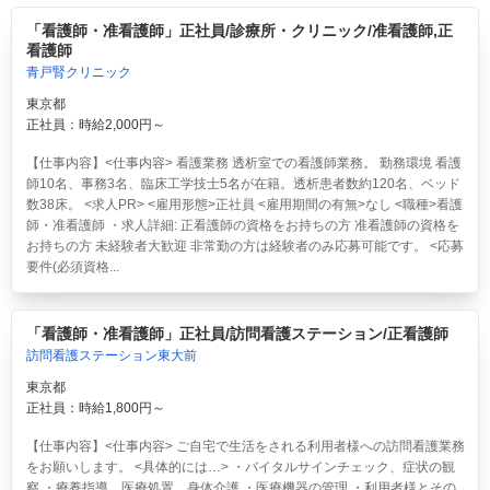
「看護師・准看護師」正社員/診療所・クリニック/准看護師,正
看護師
青戸腎クリニック
東京都
正社員：時給2,000円～
【仕事内容】<仕事内容> 看護業務 透析室での看護師業務。 勤務環境 看護
師10名、事務3名、臨床工学技士5名が在籍。透析患者数約120名、ベッド
数38床。 <求人PR> <雇用形態>正社員 <雇用期間の有無>なし <職種>看護
師・准看護師 ・求人詳細: 正看護師の資格をお持ちの方 准看護師の資格を
お持ちの方 未経験者大歓迎 非常勤の方は経験者のみ応募可能です。 <応募
要件(必須資格...
「看護師・准看護師」正社員/訪問看護ステーション/正看護師
訪問看護ステーション東大前
東京都
正社員：時給1,800円～
【仕事内容】<仕事内容> ご自宅で生活をされる利用者様への訪問看護業務
をお願いします。 <具体的には…> ・バイタルサインチェック、症状の観
察 ・療養指導、医療処置、身体介護 ・医療機器の管理 ・利用者様とその