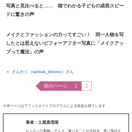
写真と見比べると…… 猫でわかる子どもの成長スピー
企業向けIT製品の総合サイト
ドに驚きの声
IT製品の技術・比較・事例
製造業のIT導入・活用を支援
メイクとファッションの力ってすごい！ 同一人物を写
したとは思えないビフォーアフター写真に「メイクアッ
モノづくり技術者専門サイト
プって魔法」の声
エレクトロニクス専門サイト
電子設計の基本と応用
さんかく（sankak_kimono）さん
エネルギーの専門メディア
前のページ
1
2
建設×テクノロジーの最前線
※本ページはアフィリエイトプログラムによる収益を得ています
ちょっと気になるネットの話題
筆者：土屋真理菜
もふもふな動物・アニメ・食べることが大好き。常に面白そ