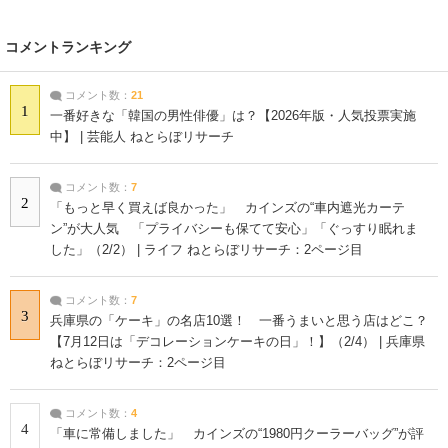
コメントランキング
コメント数：
21
1
一番好きな「韓国の男性俳優」は？【2026年版・人気投票実施
中】 | 芸能人 ねとらぼリサーチ
コメント数：
7
2
「もっと早く買えば良かった」 カインズの“車内遮光カーテ
ン”が大人気 「プライバシーも保てて安心」「ぐっすり眠れま
した」（2/2） | ライフ ねとらぼリサーチ：2ページ目
コメント数：
7
3
兵庫県の「ケーキ」の名店10選！ 一番うまいと思う店はどこ？
【7月12日は「デコレーションケーキの日」！】（2/4） | 兵庫県
ねとらぼリサーチ：2ページ目
コメント数：
4
4
「車に常備しました」 カインズの“1980円クーラーバッグ”が評