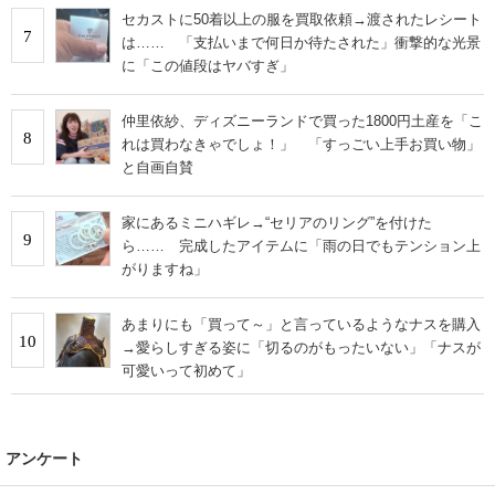
セカストに50着以上の服を買取依頼→渡されたレシート
7
は…… 「支払いまで何日か待たされた」衝撃的な光景
に「この値段はヤバすぎ」
仲里依紗、ディズニーランドで買った1800円土産を「こ
8
れは買わなきゃでしょ！」 「すっごい上手お買い物」
と自画自賛
家にあるミニハギレ→“セリアのリング”を付けた
9
ら…… 完成したアイテムに「雨の日でもテンション上
がりますね」
あまりにも「買って～」と言っているようなナスを購入
10
→愛らしすぎる姿に「切るのがもったいない」「ナスが
可愛いって初めて」
アンケート