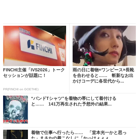
FINCHI主催「IVS2026」トーク
雨の日に着物×ワンピース×長靴
セッションが話題に！
を合わせると…… 斬新なお出
かけコーデに各世代から...
PR(FINCHI on GOETHE)
“バンドTシャツ”を着物の帯にして着付ける
と…… 141万再生された予想外の結果...
着物で仕事へ行ったら…… 「堂本光一かと思っ
た」まさかの着こなしに「かっけぇぇぇ...