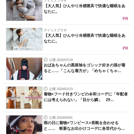
アイリスプラザ
【大人気】ひんやり冷感寝具で快適な睡眠をあ
なたに。
PR
アイリスプラザ
【大人気】ひんやり冷感寝具で快適な睡眠をあ
なたに。
PR
公開 2025/07/19
おばあちゃんの黒留袖をゴシック好きの孫が着
ると……「こんな着方が」「めちゃくちゃ...
公開 2024/01/23
着物×フード付きワンピの令和コーデに「年配者
には考えられない」「目から鱗」 29...
公開 2024/04/01
雨の日に着物×ワンピース×長靴を合わせる
と…… 斬新なお出かけコーデに各世代から...