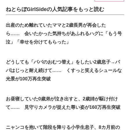
ねとらぼGirlSideの人気記事をもっと読む
ITの今と未来を見通す
スマホと通信の最新トレンド
出産のため離れていたママと2歳長男が再会した
ら…… 会いたかった気持ちがあふれるハグに「もう号
進化するPCとデバイスの未来
泣」「幸せを分けてもらった」
好きが集まる 比べて選べる
どうしても「パパのおむつ替え」をしたい2歳息子→パ
ビジネスと働き方のヒント
パはじっと耐え続けて…… くすっと笑えるシュールな
AI活用のいまが分かる
光景が100万再生突破
企業ITのトレンドを詳説
お昼寝していた0歳弟が泣き出すと、2歳姉が駆け付け
経営リーダーのコミュニティ
て…… 見守りカメラが捉えた尊い姿が160万再生突破
マーケ×ITの今がよく分かる
ITエンジニア向け専門サイト
ニャンコを抱いて階段を降りる小学生息子、8カ月前の