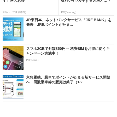
す」噂のお茶
数料0円で入手する方法とは？
PR(ハーブ健康本舗)
PR(Fav-Log)
JR東日本、ネットバンクサービス「JRE BANK」を
発表 JREポイントがたま...
スマホ2GBで月額850円～ 格安SIMをお得に使うキ
ャンペーン実施中！
PR(IIJmio)
京急電鉄、乗車でポイントがたまる新サービス開始
へ 回数乗車券の販売は終了（1/2...