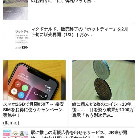
のお釣りに「に、偽札!?って言...
マクドナルド、販売終了の「ホットティー」を2月
下旬に販売再開（1/3） | おか...
スマホ2GBで月額850円～ 格安
縦に積んだ2枚のコイン→13年
SIMをお得に使うキャンペーン
後…… 目を疑う成果が1100万
実施中！
表示「もう別次元w...
(IIJmio)
駅に推しの応援広告を出せるサービス、JR東が開
始 「かなり気になるサービス」「最...