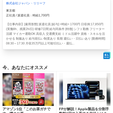
株式会社ジャパン・リリーフ
東京都
正社員 / 派遣社員：時給1,700円
【仕事内容】[雇用形態] 派遣社員 [給与] <時給> 1700円 日収例:17,850円
(実働8h、残業2h/日) 研修7日間:給与同条件 [特徴] シフト勤務 フリーター
活躍 マイカー通勤OK 高収入 交通費支給 ミドル活躍中 資格・スキルを活
かせる 制服あり 給与前払い制度あり 長期 週払い・日払いあり [勤務時間]
08:30～17:30 月収35万円以上可能!日払い・週払...
今、あなたにオススメ
アマゾン1位「このお茶ガチで
FPが解説！Apple製品を分割手