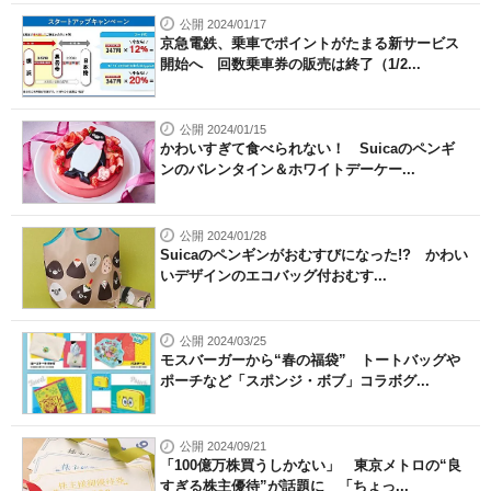
公開 2024/01/17
京急電鉄、乗車でポイントがたまる新サービス
開始へ 回数乗車券の販売は終了（1/2...
公開 2024/01/15
かわいすぎて食べられない！ Suicaのペンギ
ンのバレンタイン＆ホワイトデーケー...
公開 2024/01/28
Suicaのペンギンがおむすびになった!? かわい
いデザインのエコバッグ付おむす...
公開 2024/03/25
モスバーガーから“春の福袋” トートバッグや
ポーチなど「スポンジ・ボブ」コラボグ...
公開 2024/09/21
「100億万株買うしかない」 東京メトロの“良
すぎる株主優待”が話題に 「ちょっ...