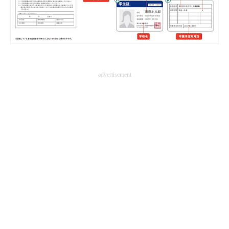
advertisement