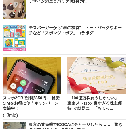
デザインのエコバッグ付おむす...
モスバーガーから“春の福袋” トートバッグやポー
チなど「スポンジ・ボブ」コラボグ...
スマホ2GBで月額850円～ 格安
「100億万株買うしかない」
SIMをお得に使うキャンペーン
東京メトロの“良すぎる株主優
実施中！
待”が話題に 「ちょっ...
(IIJmio)
東京の券売機でICOCAにチャージしたら…… 驚き