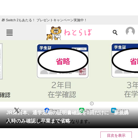
🎁 Switch 2もあたる！ プレゼントキャンペーン実施中！
ねとらぼメニュー
TOP
ニュース
エンタメ
クイズ
グルメ
地域
住まい
教育・育児
動物
リサーチ
おかね
2024/01/22 08:00（公開）
X
Share
LINE
hatena
会員記事
JR東日本、通学定期の証明書確認を1回だけに 新規購
入時のみ確認し卒業まで省略
継続購入時の証明書提示が不要になります。
メディア
目次を表示
注目記事を集めた総合ページ