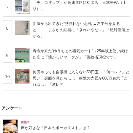
「チョコザップ」が高速道路に初出店 日本平PA（上
7
り）に
部屋から出てきた“見慣れないお札”→左半分を見る
8
と…… まさかの絵柄に「きれいやな～」「絶対価値上
がる」
寿命が来た“ゆうちょの磁気カード”→25年以上使い続け
9
た姿に「懐かしいマークが」「郵政省現役です」
何回やっても自販機に入らない50円玉→「何コレ？」と
10
思い、裏面を見たら…… 衝撃の光景が600万表示「こ
れは…」「激レア」
アンケート
実施中
声が好きな「日本のボーカリスト」は？