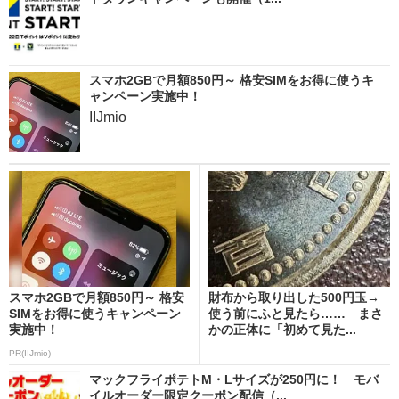
スマホ2GBで月額850円～ 格安SIMをお得に使うキ
ャンペーン実施中！
IIJmio
スマホ2GBで月額850円～ 格安
財布から取り出した500円玉→
SIMをお得に使うキャンペーン
使う前にふと見たら…… まさ
実施中！
かの正体に「初めて見た...
PR(IIJmio)
マックフライポテトM・Lサイズが250円に！ モバ
イルオーダー限定クーポン配信（...