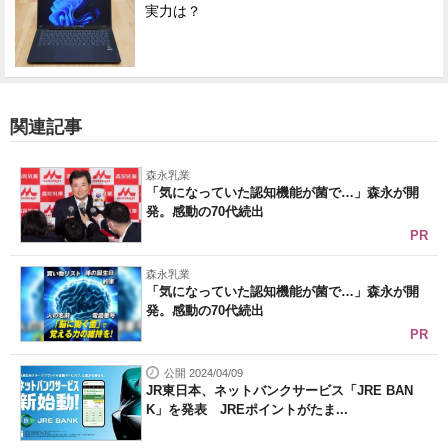
実力は？
関連記事
森永乳業
「気になっていた認知機能が菌で…」森永が開
発。感動の70代続出
PR
森永乳業
「気になっていた認知機能が菌で…」森永が開
発。感動の70代続出
PR
公開 2024/04/09
JR東日本、ネットバンクサービス「JRE BAN
K」を発表 JREポイントがたま...