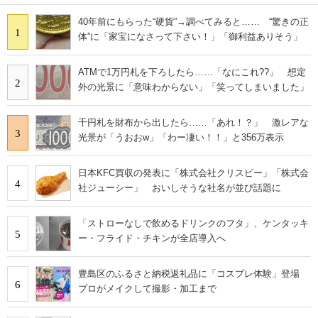
40年前にもらった“硬貨”→調べてみると…… “驚きの正
1
体”に「家宝になさって下さい！」「御利益ありそう」
ATMで1万円札を下ろしたら……「なにこれ??」 想定
2
外の光景に「意味わからない」「笑ってしまいました」
千円札を財布から出したら……「あれ！？」 激レアな
3
光景が「うおおw」「わー凄い！！」と356万表示
日本KFC買収の発表に「株式会社クリスピー」「株式会
4
社ジューシー」 おいしそうな社名が並び話題に
「ストローなしで飲めるドリンクのフタ」、ケンタッキ
5
ー・フライド・チキンが全店導入へ
豊島区のふるさと納税返礼品に「コスプレ体験」登場
6
プロがメイクして撮影・加工まで