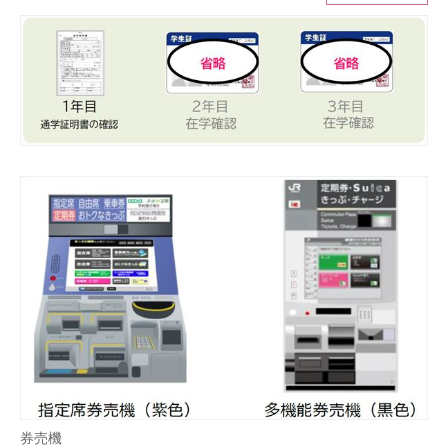
ITの今と未来を見通す
スマホと通信の最新トレンド
進化するPCとデバイスの未来
好きが集まる 比べて選べる
ビジネスと働き方のヒント
AI活用のいまが分かる
企業ITのトレンドを詳説
経営リーダーのコミュニティ
マーケ×ITの今がよく分かる
ITエンジニア向け専門サイト
券売機