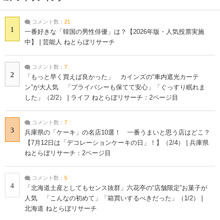
コメント数：
21
1
一番好きな「韓国の男性俳優」は？【2026年版・人気投票実施
中】 | 芸能人 ねとらぼリサーチ
コメント数：
7
2
「もっと早く買えば良かった」 カインズの“車内遮光カーテ
ン”が大人気 「プライバシーも保てて安心」「ぐっすり眠れま
した」（2/2） | ライフ ねとらぼリサーチ：2ページ目
コメント数：
7
3
兵庫県の「ケーキ」の名店10選！ 一番うまいと思う店はどこ？
【7月12日は「デコレーションケーキの日」！】（2/4） | 兵庫県
ねとらぼリサーチ：2ページ目
コメント数：
5
4
「北海道土産としてもセンス抜群」六花亭の“店舗限定”お菓子が
人気 「こんなの初めて」「箱買いするべきだった」（1/2） |
北海道 ねとらぼリサーチ