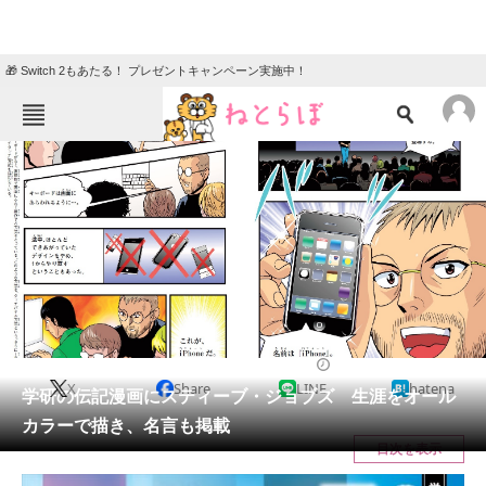
🎁 Switch 2もあたる！ プレゼントキャンペーン実施中！
ねとらぼメニュー
TOP
ニュース
エンタメ
クイズ
グルメ
地域
住まい
教育・育児
動物
リサーチ
2024/02/27 10:00（公開）
X
Share
LINE
hatena
会員記事
学研の伝記漫画にスティーブ・ジョブズ 生涯をオール
カラーで描き、名言も掲載
メディア
目次を表示
注目記事を集めた総合ページ