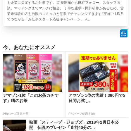
を企業に提案するお仕事です。 新規開拓から既存フォロー、スタッフ面
談、マッチングまでマルチに担当。 丁寧な座学・同行研修があるため、営
業未経験の方も自慢のコミュ力と意欲でチャレンジできます! 実施中 LINE
でつながる「お仕事スタート応援キャンペーン」 <...
今、あなたにオススメ
アマゾン1位「このお茶ガチで
アマゾン1位の実績！380円で5
す」噂のお茶
日間お試し。
PR(ハーブ健康本舗)
PR(ハーブ健康本舗)
映画「スティーブ・ジョブズ」2016年2月日本公
開 伝説のプレゼン「直前40分の...