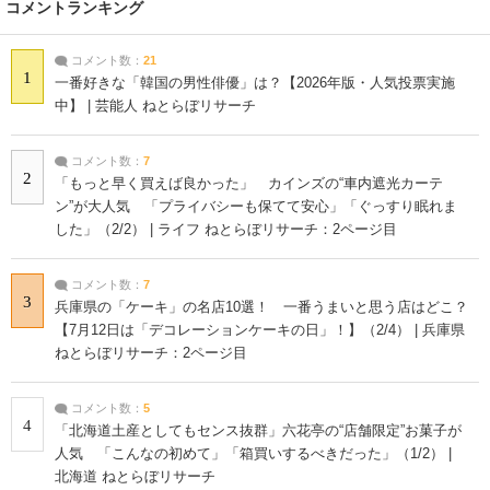
コメントランキング
コメント数：
21
1
一番好きな「韓国の男性俳優」は？【2026年版・人気投票実施
中】 | 芸能人 ねとらぼリサーチ
コメント数：
7
2
「もっと早く買えば良かった」 カインズの“車内遮光カーテ
ン”が大人気 「プライバシーも保てて安心」「ぐっすり眠れま
した」（2/2） | ライフ ねとらぼリサーチ：2ページ目
コメント数：
7
3
兵庫県の「ケーキ」の名店10選！ 一番うまいと思う店はどこ？
【7月12日は「デコレーションケーキの日」！】（2/4） | 兵庫県
ねとらぼリサーチ：2ページ目
コメント数：
5
4
「北海道土産としてもセンス抜群」六花亭の“店舗限定”お菓子が
人気 「こんなの初めて」「箱買いするべきだった」（1/2） |
北海道 ねとらぼリサーチ