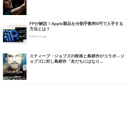
FPが解説！Apple製品を分割手数料0円で入手する
方法とは？
PR(Fav-Log)
スティーブ・ジョブズの映画と島耕作がコラボ→ジ
ョブズに対し島耕作「友だちにはなり...