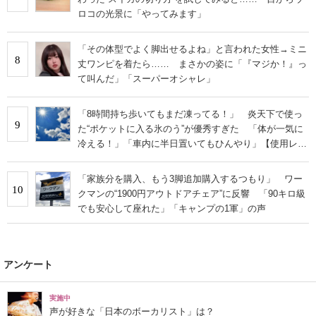
ロコの光景に「やってみます」
「その体型でよく脚出せるよね」と言われた女性→ミニ
8
丈ワンピを着たら…… まさかの姿に「『マジか！』っ
て叫んだ」「スーパーオシャレ」
「8時間持ち歩いてもまだ凍ってる！」 炎天下で使っ
9
た“ポケットに入る氷のう”が優秀すぎた 「体が一気に
冷える！」「車内に半日置いてもひんやり」【使用レビ
ュー】
「家族分を購入、もう3脚追加購入するつもり」 ワー
10
クマンの“1900円アウトドアチェア”に反響 「90キロ級
でも安心して座れた」「キャンプの1軍」の声
アンケート
実施中
声が好きな「日本のボーカリスト」は？