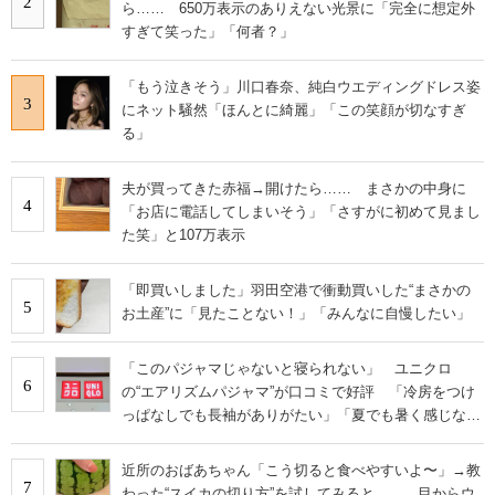
2
ら…… 650万表示のありえない光景に「完全に想定外
すぎて笑った」「何者？」
「もう泣きそう」川口春奈、純白ウエディングドレス姿
3
にネット騒然「ほんとに綺麗」「この笑顔が切なすぎ
る」
夫が買ってきた赤福→開けたら…… まさかの中身に
4
「お店に電話してしまいそう」「さすがに初めて見まし
た笑」と107万表示
「即買いしました」羽田空港で衝動買いした“まさかの
5
お土産”に「見たことない！」「みんなに自慢したい」
「このパジャマじゃないと寝られない」 ユニクロ
6
の“エアリズムパジャマ”が口コミで好評 「冷房をつけ
っぱなしでも長袖がありがたい」「夏でも暑く感じな
い」
近所のおばあちゃん「こう切ると食べやすいよ〜」→教
7
わった“スイカの切り方”を試してみると…… 目からウ