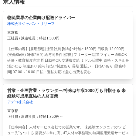
求人情報
物流業界の企業向け配送ドライバー
株式会社ジャパン・リリーフ
東京都
正社員 / 派遣社員：時給1,500円
【仕事内容】[雇用形態] 派遣社員 [給与] <時給> 1500円 日収例:12,000円
(実働8h/日) 研修7日間:給与同条件 [特徴] フリーター活躍 マイカー通勤OK
研修・教育制度充実 即日勤務OK 交通費支給 ミドル活躍中 資格・スキルを
活かせる 制服あり 給与前払い制度あり 長期 週払い・日払いあり [勤務時
間] 07:00～16:00 日払・週払対応で急な出費も安心...
営業・企画営業・ラウンダー/将来は年収1000万も目指せる 未
経験可成果直結の人材営業
アデコ株式会社
東京都
正社員 / 派遣社員：時給1,750円～
【仕事内容】人材サービス会社での営業です。 未経験エンジニアの“デビ
ュー先”をつくる 需要が非常に高いIT人材や事務職の無期雇用派遣サービス