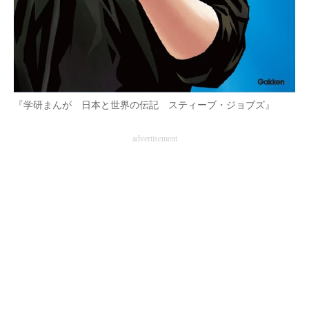
企業向けIT製品の総合サイト
IT製品の技術・比較・事例
製造業のIT導入・活用を支援
『学研まんが 日本と世界の伝記 スティーブ・ジョブズ』
モノづくり技術者専門サイト
エレクトロニクス専門サイト
advertisement
電子設計の基本と応用
エネルギーの専門メディア
建設×テクノロジーの最前線
ちょっと気になるネットの話題