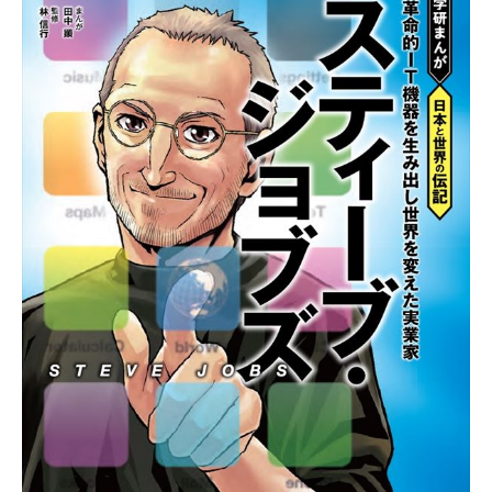
ITの今と未来を見通す
スマホと通信の最新トレンド
進化するPCとデバイスの未来
好きが集まる 比べて選べる
ビジネスと働き方のヒント
AI活用のいまが分かる
企業ITのトレンドを詳説
経営リーダーのコミュニティ
マーケ×ITの今がよく分かる
ITエンジニア向け専門サイト