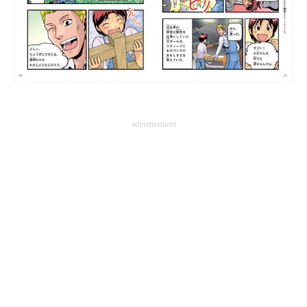
advertisement