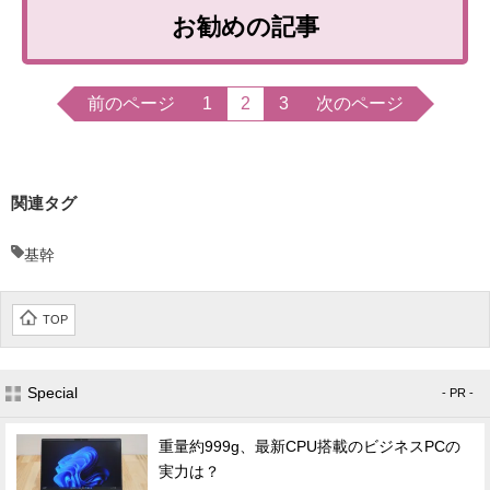
お勧めの記事
前のページ
1
2
3
次のページ
関連タグ
基幹
TOP
Special
- PR -
重量約999g、最新CPU搭載のビジネスPCの
実力は？