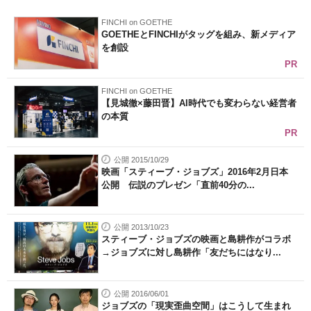
FINCHI on GOETHE
GOETHEとFINCHIがタッグを組み、新メディア
を創設
PR
FINCHI on GOETHE
【見城徹×藤田晋】AI時代でも変わらない経営者
の本質
PR
公開 2015/10/29
映画「スティーブ・ジョブズ」2016年2月日本
公開 伝説のプレゼン「直前40分の...
公開 2013/10/23
スティーブ・ジョブズの映画と島耕作がコラボ
→ジョブズに対し島耕作「友だちにはなり...
公開 2016/06/01
ジョブズの「現実歪曲空間」はこうして生まれ