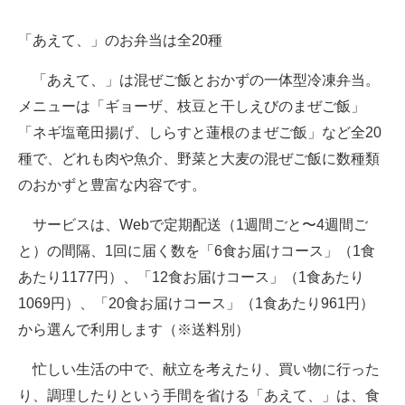
企業向けIT製品の総合サイト
「あえて、」のお弁当は全20種
IT製品の技術・比較・事例
「あえて、」は混ぜご飯とおかずの一体型冷凍弁当。
製造業のIT導入・活用を支援
メニューは「ギョーザ、枝豆と干しえびのまぜご飯」
「ネギ塩竜田揚げ、しらすと蓮根のまぜご飯」など全20
モノづくり技術者専門サイト
種で、どれも肉や魚介、野菜と大麦の混ぜご飯に数種類
エレクトロニクス専門サイト
のおかずと豊富な内容です。
電子設計の基本と応用
サービスは、Webで定期配送（1週間ごと〜4週間ご
と）の間隔、1回に届く数を「6食お届けコース」（1食
エネルギーの専門メディア
あたり1177円）、「12食お届けコース」（1食あたり
建設×テクノロジーの最前線
1069円）、「20食お届けコース」（1食あたり961円）
から選んで利用します（※送料別）
ちょっと気になるネットの話題
忙しい生活の中で、献立を考えたり、買い物に行った
り、調理したりという手間を省ける「あえて、」は、食