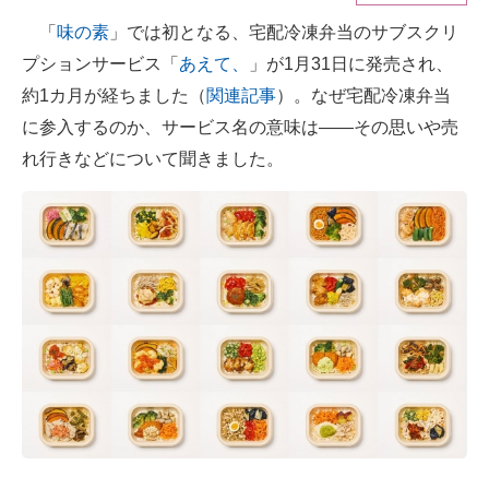
「
味の素
」では初となる、宅配冷凍弁当のサブスクリ
ITの今と未来を見通す
プションサービス「
あえて、
」が1月31日に発売され、
スマホと通信の最新トレンド
約1カ月が経ちました（
関連記事
）。なぜ宅配冷凍弁当
に参入するのか、サービス名の意味は――その思いや売
進化するPCとデバイスの未来
れ行きなどについて聞きました。
好きが集まる 比べて選べる
ビジネスと働き方のヒント
AI活用のいまが分かる
企業ITのトレンドを詳説
経営リーダーのコミュニティ
マーケ×ITの今がよく分かる
ITエンジニア向け専門サイト