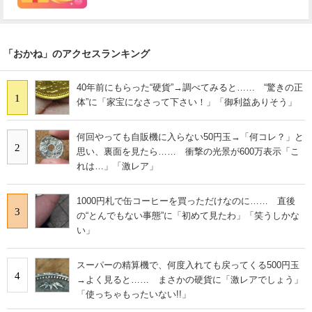
「おかね」のアクセスランキング
40年前にもらった“硬貨”→調べてみると…… “驚きの正
1
体”に「家宝になさって下さい！」「御利益ありそう」
何回やっても自販機に入らない50円玉→「何コレ？」と
2
思い、裏面を見たら…… 衝撃の光景が600万表示「こ
れは…」「激レア」
1000円札で缶コーヒーを買っただけなのに…… 直後
3
の“とんでもない事態”に「初めて見たわ」「笑うしかな
い」
スーパーの精算機で、何度入れても戻ってくる500円玉
4
→よく見ると…… まさかの硬貨に「激レアでしょう」
「使っちゃもったいない!!」