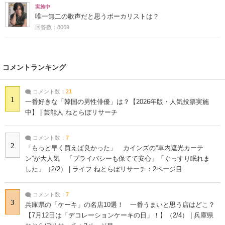
実施中
唯一無二の歌声だと思うボーカリストは？
回答数：8069
コメントランキング
コメント数：
21
1
一番好きな「韓国の男性俳優」は？【2026年版・人気投票実施
中】 | 芸能人 ねとらぼリサーチ
コメント数：
7
2
「もっと早く買えば良かった」 カインズの“車内遮光カーテ
ン”が大人気 「プライバシーも保てて安心」「ぐっすり眠れま
した」（2/2） | ライフ ねとらぼリサーチ：2ページ目
コメント数：
7
3
兵庫県の「ケーキ」の名店10選！ 一番うまいと思う店はどこ？
【7月12日は「デコレーションケーキの日」！】（2/4） | 兵庫県