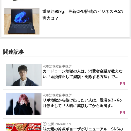
重量約999g、最新CPU搭載のビジネスPCの
実力は？
関連記事
渋谷法務総合事務所
カードローン地獄の人は、消費者金融が教えな
い『返済停止して減額・免除する方法』で...
PR
渋谷法務総合事務所
リボ地獄から抜け出したい人は、返済を3～6ヶ
月停止して『大幅に減額してから返済す...
PR
公開 2024/01/09
味の素の冷凍ギョーザがリニューアル SNSの