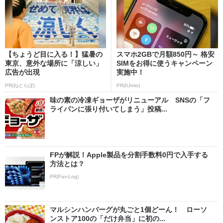
【ちょうど目に入る！】猛暑の
スマホ2GBで月額850円～ 格安
東京、意外な場所に「涼しい」
SIMをお得に使うキャンペーン
広告が出現
実施中！
PR(ねとらぼ)
PR(IIJmio)
味の素の冷凍ギョーザがリニューアル SNSの「フ
ライパンに張り付いてしまう」投稿...
FPが解説！Apple製品を分割手数料0円で入手する
方法とは？
PR(Fav-Log)
マルシンハンバーグが丸ごと1個どーん！ ローソ
ンストア100の「だけ弁当」に初の...