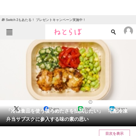
🎁 Switch 2もあたる！ プレゼントキャンペーン実施中！
ねとらぼメニュー
TOP
ニュース
エンタメ
クイズ
グルメ
地域
住まい
教育・育児
動物
リサーチ
おかね
2024/03/09 11:00（公開）
X
Share
LINE
hatena
会員記事
「冷凍食品を使う後ろめたさを払拭したい」 宅配冷凍
弁当サブスクに参入する味の素の思い
価格設定にも深い理由が。
メディア
目次を表示
注目記事を集めた総合ページ