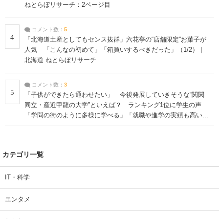
ねとらぼリサーチ：2ページ目
コメント数：
5
4
「北海道土産としてもセンス抜群」六花亭の“店舗限定”お菓子が
人気 「こんなの初めて」「箱買いするべきだった」（1/2） |
北海道 ねとらぼリサーチ
コメント数：
3
5
「子供ができたら通わせたい」 今後発展していきそうな“関関
同立・産近甲龍の大学”といえば？ ランキング1位に学生の声
「学問の街のように多様に学べる」「就職や進学の実績も高い」
| 大学 ねとらぼリサーチ
カテゴリ一覧
IT・科学
エンタメ