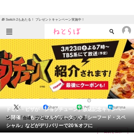
🎁 Switch 2もあたる！ プレゼントキャンペーン実施中！
ねとらぼメニュー
TOP
ニュース
エンタメ
クイズ
グルメ
地域
住まい
教育・育児
動物
リサーチ
おかね
2024/03/15 15:29（公開）
X
Share
LINE
hatena
会員記事
ドミノ・ピザが「ジョブチューン」放送記念キャンペー
ン開催 「もっとマルゲリータ」や「シーフード・スペ
放送後「合格」商品はさらに安くなる予定。
メディア
シャル」などがデリバリーで20％オフに
目次を表示
注目記事を集めた総合ページ