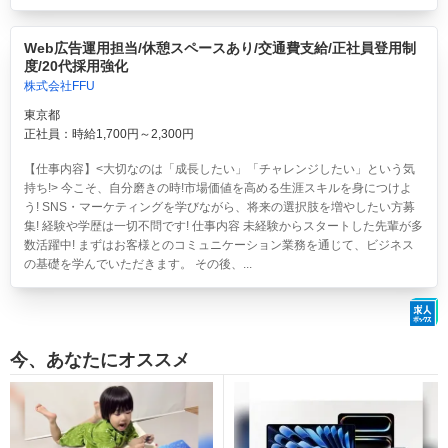
Web広告運用担当/休憩スペースあり/交通費支給/正社員登用制
度/20代採用強化
株式会社FFU
東京都
正社員：時給1,700円～2,300円
【仕事内容】<大切なのは「成長したい」「チャレンジしたい」という気
持ち!> 今こそ、自分磨きの時!市場価値を高める生涯スキルを身につけよ
う! SNS・マーケティングを学びながら、将来の選択肢を増やしたい方募
集! 経験や学歴は一切不問です! 仕事内容 未経験からスタートした先輩が多
数活躍中! まずはお客様とのコミュニケーション業務を通じて、ビジネス
の基礎を学んでいただきます。 その後、...
今、あなたにオススメ