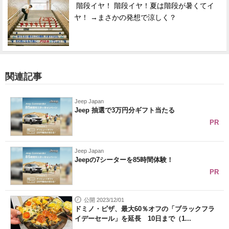
階段イヤ！ 階段イヤ！夏は階段が暑くてイ
ヤ！ →まさかの発想で涼しく？
関連記事
Jeep Japan
Jeep 抽選で3万円分ギフト当たる
PR
Jeep Japan
Jeepの7シーターを85時間体験！
PR
公開 2023/12/01
ドミノ・ピザ、最大60％オフの「ブラックフラ
イデーセール」を延長 10日まで（1...