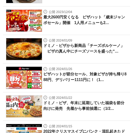
公開 2023/12/04
最大2600円安くなる ピザハット「歳末ジャン
ボセール」開催 1人用メニューも2...
公開 2024/01/09
ドミノ・ピザから新商品「チーズボルケーノ」
ピザの真ん中にチーズソースを盛った“...
公開 2024/01/26
ピザハットが節分セール、対象ピザが持ち帰り8
88円、デリバリー1111円に！（1...
公開 2024/01/22
ドミノ・ピザ、年末に延期していた福袋を節分
向けに発売 先着から事前抽選に（1/2...
公開 2024/01/15
2022年クリスマスイブにパンク・混乱起きたド