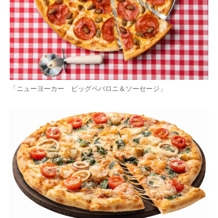
企業向けIT製品の総合サイト
IT製品の技術・比較・事例
製造業のIT導入・活用を支援
モノづくり技術者専門サイト
「ニューヨーカー ビッグペパロニ＆ソーセージ」
エレクトロニクス専門サイト
電子設計の基本と応用
エネルギーの専門メディア
建設×テクノロジーの最前線
ちょっと気になるネットの話題