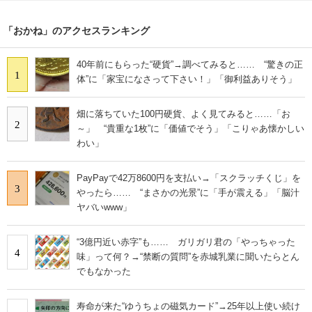
「おかね」のアクセスランキング
40年前にもらった“硬貨”→調べてみると…… “驚きの正
1
体”に「家宝になさって下さい！」「御利益ありそう」
畑に落ちていた100円硬貨、よく見てみると……「お
2
～」 “貴重な1枚”に「価値でそう」「こりゃあ懐かしい
わい」
PayPayで42万8600円を支払い→「スクラッチくじ」を
3
やったら…… “まさかの光景”に「手が震える」「脳汁
ヤバいwww」
“3億円近い赤字”も…… ガリガリ君の「やっちゃった
4
味」って何？→“禁断の質問”を赤城乳業に聞いたらとん
でもなかった
寿命が来た“ゆうちょの磁気カード”→25年以上使い続け