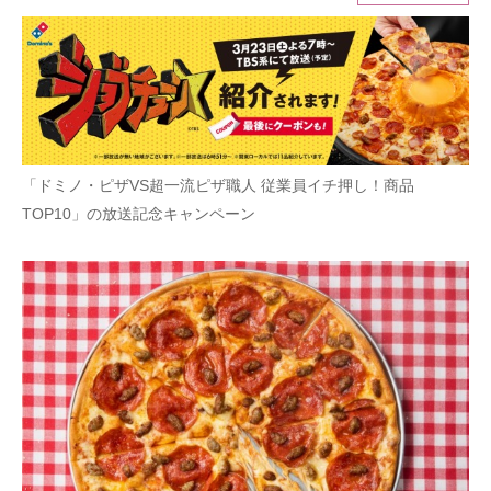
ITの今と未来を見通す
スマホと通信の最新トレンド
進化するPCとデバイスの未来
「ドミノ・ピザVS超一流ピザ職人 従業員イチ押し！商品
好きが集まる 比べて選べる
TOP10」の放送記念キャンペーン
ビジネスと働き方のヒント
AI活用のいまが分かる
企業ITのトレンドを詳説
経営リーダーのコミュニティ
マーケ×ITの今がよく分かる
ITエンジニア向け専門サイト