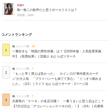
実施中
唯一無二の歌声だと思うボーカリストは？
回答数：8060
コメントランキング
コメント数：
20
1
一番好きな「韓国の男性俳優」は？【2026年版・人気投票実施
中】（投票結果） | 芸能人 ねとらぼリサーチ
コメント数：
7
2
「もっと早く買えば良かった」 カインズの“車内遮光カーテ
ン”が大人気 「プライバシーも保てて安心」「ぐっすり眠れま
した」（2/2） | ライフ ねとらぼリサーチ：2ページ目
コメント数：
7
3
兵庫県の「ケーキ」の名店10選！ 一番うまいと思う店はどこ？
【7月12日は「デコレーションケーキの日」！】（2/4） | 兵庫県