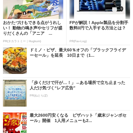
おかたづけもできる点がうれし
FPが解説！Apple製品を分割手
い！ 動物の鳴き声やセリフが盛
数料0円で入手する方法とは？
りだくさんの「アニア ...
PR(タカラトミー｜Hugkum)
PR(Fav-Log)
ドミノ・ピザ、最大60％オフの「ブラックフライデ
ーセール」を延長 10日まで（1...
「歩くだけで汗が…！」→ある場所で立ち止まった
人だけ気づく“レア広告”
PR(ねとらぼ)
最大2600円安くなる ピザハット「歳末ジャンボセ
ール」開催 1人用メニューも2...