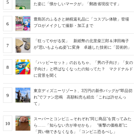
5
た姿に「懐かしいマークが」「郵政省現役です」
豊島区のふるさと納税返礼品に「コスプレ体験」登場
6
プロがメイクして撮影・加工まで
「狂ってやがる笑」 新紙幣の北里柴三郎＆津田梅子
7
が“思いもよらぬ姿”に変身 卓越した技術に「芸術的」
「ハッピーセット」のおもちゃ、「男の子向け」「女の
8
子向け」と呼ばなくなったの知ってた？ マクドナルド
に背景を聞く
東京ディズニーリゾート、3万円の新作バッグが“即品切
9
れ”でファン悲鳴 高額転売も続出「これは許せんっ
て」
スーパーとコンビニ→それぞれ“同じ商品”を買ってみた
10
ら……「知らない方が幸せかも」 “衝撃の価格差”に
「買い物できなくなる」「コンビニ恐るべし」