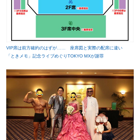
VIP席は前方確約のはずが…… 座席図と実際の配席に違い
「ときメモ」記念ライブめぐりTOKYO MXが謝罪