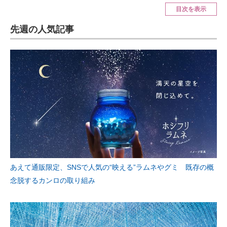
目次を表示
ITの今と未来を見通す
先週の人気記事
スマホと通信の最新トレンド
進化するPCとデバイスの未来
好きが集まる 比べて選べる
ビジネスと働き方のヒント
AI活用のいまが分かる
企業ITのトレンドを詳説
あえて通販限定、SNSで人気の“映える”ラムネやグミ 既存の概
経営リーダーのコミュニティ
念脱するカンロの取り組み
マーケ×ITの今がよく分かる
ITエンジニア向け専門サイト