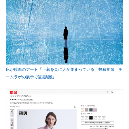
企業向けIT製品の総合サイト
IT製品の技術・比較・事例
製造業のIT導入・活用を支援
モノづくり技術者専門サイト
エレクトロニクス専門サイト
電子設計の基本と応用
床が鏡面のアート「下着を見に人が集まっている」投稿拡散 チ
ームラボの展示で盗撮騒動
エネルギーの専門メディア
建設×テクノロジーの最前線
ちょっと気になるネットの話題