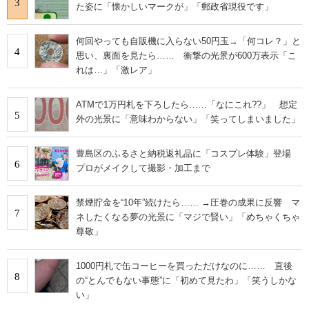
3
た姿に「懐かしいマークが」「郵政省現役です」
何回やっても自販機に入らない50円玉→「何コレ？」と
4
思い、裏面を見たら…… 衝撃の光景が600万表示「こ
れは…」「激レア」
ATMで1万円札を下ろしたら……「なにこれ??」 想定
5
外の光景に「意味わからない」「笑ってしまいました」
豊島区のふるさと納税返礼品に「コスプレ体験」登場
6
プロがメイクして撮影・加工まで
禁煙貯金を“10年”続けたら…… →圧巻の成果に反響 マ
7
ネしたくなる夢の光景に「マジで賢い」「めちゃくちゃ
尊敬」
1000円札で缶コーヒーを買っただけなのに…… 直後
8
の“とんでもない事態”に「初めて見たわ」「笑うしかな
い」