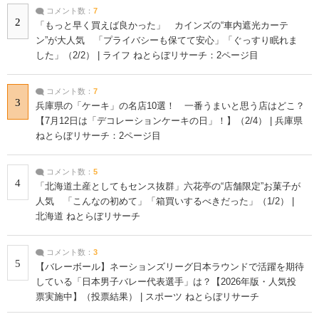
コメント数：
7
2
「もっと早く買えば良かった」 カインズの“車内遮光カーテ
ン”が大人気 「プライバシーも保てて安心」「ぐっすり眠れま
した」（2/2） | ライフ ねとらぼリサーチ：2ページ目
コメント数：
7
3
兵庫県の「ケーキ」の名店10選！ 一番うまいと思う店はどこ？
【7月12日は「デコレーションケーキの日」！】（2/4） | 兵庫県
ねとらぼリサーチ：2ページ目
コメント数：
5
4
「北海道土産としてもセンス抜群」六花亭の“店舗限定”お菓子が
人気 「こんなの初めて」「箱買いするべきだった」（1/2） |
北海道 ねとらぼリサーチ
コメント数：
3
5
【バレーボール】ネーションズリーグ日本ラウンドで活躍を期待
している「日本男子バレー代表選手」は？【2026年版・人気投
票実施中】（投票結果） | スポーツ ねとらぼリサーチ