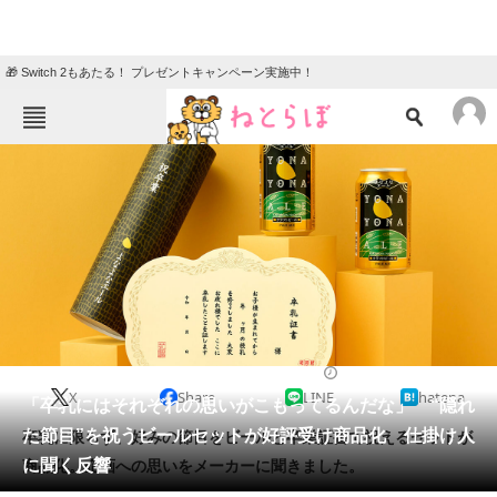
🎁 Switch 2もあたる！ プレゼントキャンペーン実施中！
ねとらぼメニュー
TOP
ニュース
エンタメ
クイズ
グルメ
地域
住まい
教育・育児
動物
リサーチ
おかね
2024/03/24 11:00（公開）
X
Share
LINE
hatena
会員記事
「卒乳にはそれぞれの思いがこもってるんだな」 “隠れ
た節目”を祝うビールセットが好評受け商品化 仕掛け人
卒乳に限らず、好みの節目をビールと卒業証書で祝えるセットが
メディア
に聞く反響
商品化。企画への思いをメーカーに聞きました。
注目記事を集めた総合ページ