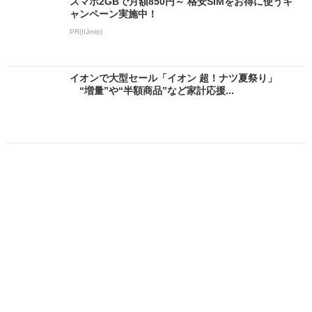
スマホ2GBで月額850円～ 格安SIMをお得に使うキ
ャンペーン実施中！
PR(IIJmio)
イオンで大型セール「イオン 超！ナツ夏祭り」
“増量”や“半額商品”など家計応援...