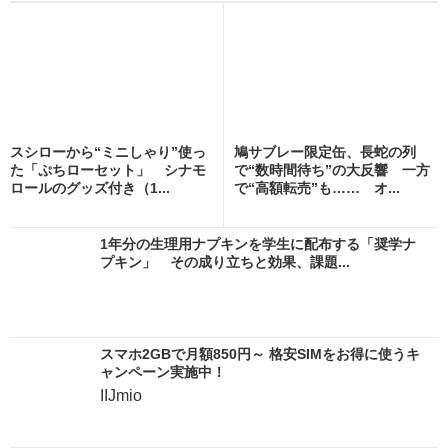
スシローから“ミニしゃり”使っ
鳩サブレー限定缶、長蛇の列
た「ぷちローセット」 シナモ
で“数時間待ち”の大反響 一方
ロールのグッズ付き（1...
で“高額転売”も…… オ...
1年分の生理用ナプキンを学生に配布する「奨学ナ
プキン」 その成り立ちと効果、課題...
スマホ2GBで月額850円～ 格安SIMをお得に使うキ
ャンペーン実施中！
IIJmio