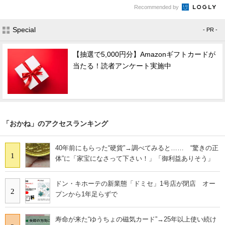
Recommended by
Special
- PR -
【抽選で5,000円分】Amazonギフトカードが
当たる！読者アンケート実施中
「おかね」のアクセスランキング
40年前にもらった“硬貨”→調べてみると…… “驚きの正
1
体”に「家宝になさって下さい！」「御利益ありそう」
ドン・キホーテの新業態「ドミセ」1号店が閉店 オー
2
プンから1年足らずで
寿命が来た“ゆうちょの磁気カード”→25年以上使い続け