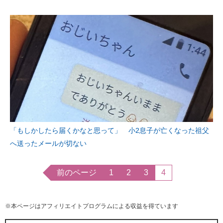
「もしかしたら届くかなと思って」 小2息子が亡くなった祖父
へ送ったメールが切ない
前のページ
1
2
3
4
※本ページはアフィリエイトプログラムによる収益を得ています