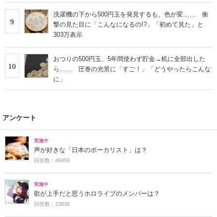
洗濯機の下から500円玉を発見するも、色が変…… 衝
9
撃の見た目に「こんなになるの!?」「初めて見た」と
303万表示
おつりの500円玉、5年間使わず貯金→机に全部出した
10
ら…… 圧巻の光景に「すご！」「どうやったらこんな
に」
アンケート
実施中
声が好きな「日本のボーカリスト」は？
回答数：49459
実施中
歌が上手だと思うホロライブのメンバーは？
回答数：23836