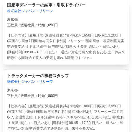
国産車ディーラーの納車・引取ドライバー
株式会社ジャパン・リリーフ
東京都
正社員 / 派遣社員：時給1,650円
【仕事内容】[雇用形態] 派遣社員 [給与] <時給> 1650円 日収例:13,200円
(実働8h) 研修7日間:給与同条件 [特徴] フリーター活躍 研修・教育制度充実
交通費支給 ミドル活躍中 給与前払い制度あり 長期 週払い・日払いあり
[勤務時間] 09:30～18:30 日払い・週払い対応で急な出費も安心 土日休み&
研修中も同時給で収入の安定を図れる職場です ジャ...
トラックメーカーの事務スタッフ
株式会社ジャパン・リリーフ
東京都
正社員 / 派遣社員：時給1,800円
【仕事内容】[雇用形態] 派遣社員 [給与] <時給> 1800円 日収例:13,950円
(実働7.75h) 研修7日間:給与同条件 [特徴] 長期休暇あり フリーター活躍 高
収入 交通費支給 ミドル活躍中 資格・スキルを活かせる 給与前払い制度あ
り 長期 週払い・日払いあり [勤務時間] 08:45～17:30 日払い・週払い・給
与前払い対応!交通費支給で通勤負担減、来社不要のW...