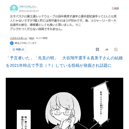
企業向けIT製品の総合サイト
IT製品の技術・比較・事例
製造業のIT導入・活用を支援
モノづくり技術者専門サイト
エレクトロニクス専門サイト
「予言者いた」「先見の明」 大谷翔平選手＆真美子さんの結婚
を2021年時点で予言（？）している投稿が発掘され話題に
電子設計の基本と応用
エネルギーの専門メディア
建設×テクノロジーの最前線
ちょっと気になるネットの話題