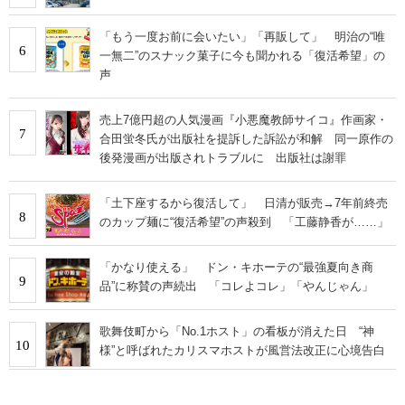
「もう一度お前に会いたい」「再販して」 明治の“唯
6
一無二”のスナック菓子に今も聞かれる「復活希望」の
声
売上7億円超の人気漫画『小悪魔教師サイコ』作画家・
7
合田蛍冬氏が出版社を提訴した訴訟が和解 同一原作の
後発漫画が出版されトラブルに 出版社は謝罪
「土下座するから復活して」 日清が販売→7年前終売
8
のカップ麺に“復活希望”の声殺到 「工藤静香が……」
「かなり使える」 ドン・キホーテの“最強夏向き商
9
品”に称賛の声続出 「コレよコレ」「やんじゃん」
歌舞伎町から「No.1ホスト」の看板が消えた日 “神
10
様”と呼ばれたカリスマホストが風営法改正に心境告白