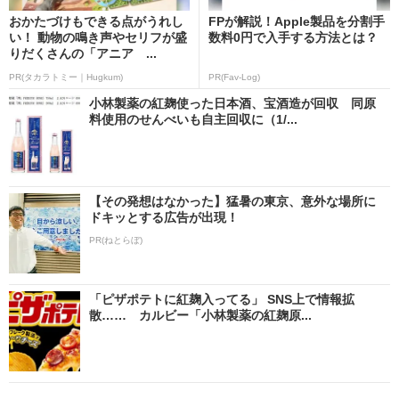
おかたづけもできる点がうれし
FPが解説！Apple製品を分割手
い！ 動物の鳴き声やセリフが盛
数料0円で入手する方法とは？
りだくさんの「アニア ...
PR(タカラトミー｜Hugkum)
PR(Fav-Log)
小林製薬の紅麹使った日本酒、宝酒造が回収 同原
料使用のせんべいも自主回収に（1/...
【その発想はなかった】猛暑の東京、意外な場所に
ドキッとする広告が出現！
PR(ねとらぼ)
「ピザポテトに紅麹入ってる」 SNS上で情報拡
散…… カルビー「小林製薬の紅麹原...