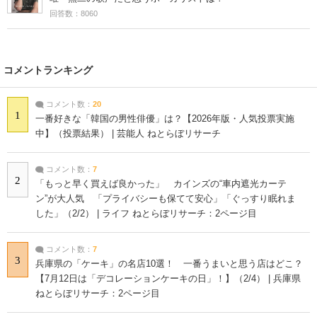
回答数：8060
コメントランキング
コメント数：
20
1
一番好きな「韓国の男性俳優」は？【2026年版・人気投票実施
中】（投票結果） | 芸能人 ねとらぼリサーチ
コメント数：
7
2
「もっと早く買えば良かった」 カインズの“車内遮光カーテ
ン”が大人気 「プライバシーも保てて安心」「ぐっすり眠れま
した」（2/2） | ライフ ねとらぼリサーチ：2ページ目
コメント数：
7
3
兵庫県の「ケーキ」の名店10選！ 一番うまいと思う店はどこ？
【7月12日は「デコレーションケーキの日」！】（2/4） | 兵庫県
ねとらぼリサーチ：2ページ目