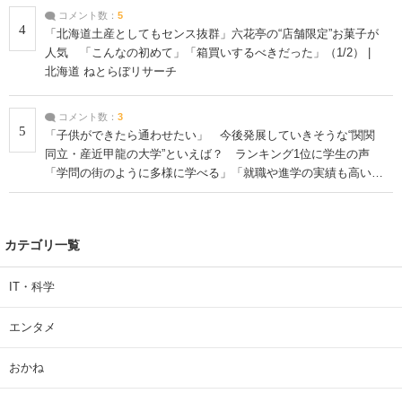
コメント数：
5
4
「北海道土産としてもセンス抜群」六花亭の“店舗限定”お菓子が
人気 「こんなの初めて」「箱買いするべきだった」（1/2） |
北海道 ねとらぼリサーチ
コメント数：
3
5
「子供ができたら通わせたい」 今後発展していきそうな“関関
同立・産近甲龍の大学”といえば？ ランキング1位に学生の声
「学問の街のように多様に学べる」「就職や進学の実績も高い」
| 大学 ねとらぼリサーチ
カテゴリ一覧
IT・科学
エンタメ
おかね