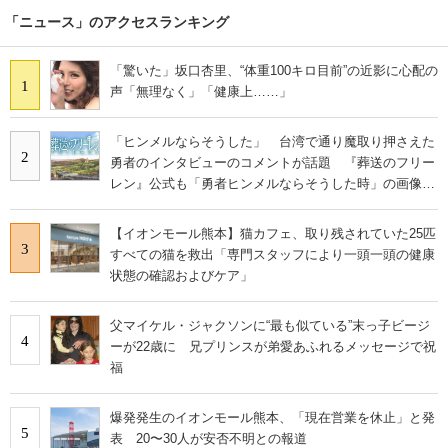
「ニュース」のアクセスランキング
「驚いた」坂口杏里、“体重100キロ目前”の近影に心配の
1
声「無理なく」「健康上……」
「ヒンメルならそうした」 台湾で通り魔取り押さえた
2
勇者のインタビューのコメントが話題 『葬送のフリー
レン』公式も「勇者ヒンメルならそうした時」の画像を
投稿
【イオンモール熊本】猫カフェ、取り残されていた25匹
3
すべての猫を救出「専門スタッフにより一頭一頭の健康
状態の確認およびケア」
父マイケル・ジャクソンに“最も似ている”末っ子ビージ
4
ーが22歳に 兄プリンスが弟愛あふれるメッセージで祝
福
爆発発生のイオンモール熊本、「現在営業を休止」と発
5
表 20〜30人が安否不明との報道