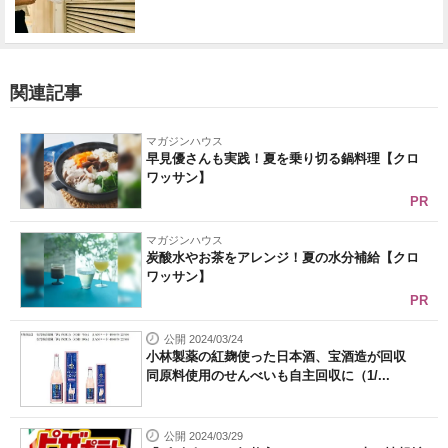
関連記事
マガジンハウス
早見優さんも実践！夏を乗り切る鍋料理【クロ
ワッサン】
PR
マガジンハウス
炭酸水やお茶をアレンジ！夏の水分補給【クロ
ワッサン】
PR
公開 2024/03/24
小林製薬の紅麹使った日本酒、宝酒造が回収
同原料使用のせんべいも自主回収に（1/...
公開 2024/03/29