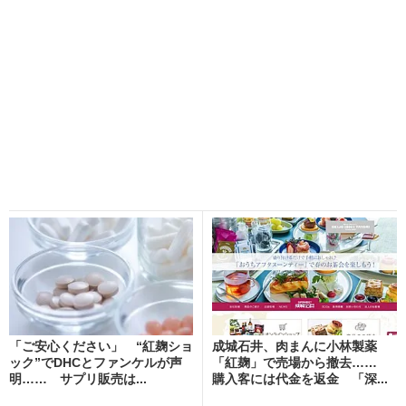
「ご安心ください」 “紅麹ショ
成城石井、肉まんに小林製薬
ック”でDHCとファンケルが声
「紅麹」で売場から撤去……
明…… サプリ販売は...
購入客には代金を返金 「深...