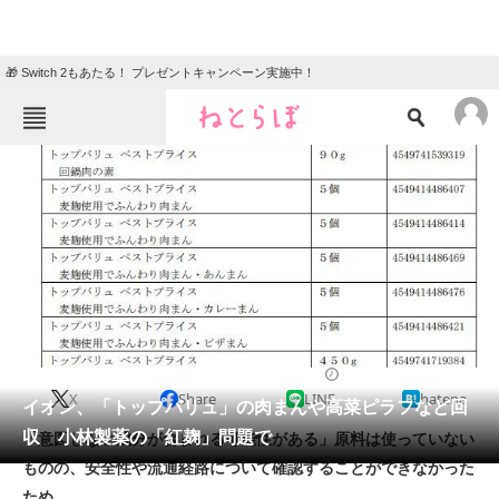
🎁 Switch 2もあたる！ プレゼントキャンペーン実施中！
ねとらぼメニュー
TOP
ニュース
エンタメ
クイズ
グルメ
地域
住まい
教育・育児
動物
リサーチ
ニュース
2024/03/27 17:36（公開）
X
Share
LINE
hatena
会員記事
イオン、「トップバリュ」の肉まんや高菜ピラフなど回
収 小林製薬の「紅麹」問題で
「意図しない成分が含まれる可能性がある」原料は使っていない
メディア
ものの、安全性や流通経路について確認することができなかった
ため。
注目記事を集めた総合ページ