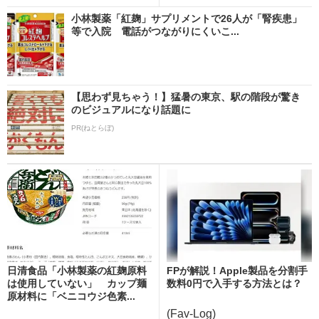
小林製薬「紅麹」サプリメントで26人が「腎疾患」
等で入院 電話がつながりにくいこ...
【思わず見ちゃう！】猛暑の東京、駅の階段が驚き
のビジュアルになり話題に
PR(ねとらぼ)
日清食品「小林製薬の紅麹原料
FPが解説！Apple製品を分割手
は使用していない」 カップ麺
数料0円で入手する方法とは？
原材料に「ベニコウジ色素...
(Fav-Log)