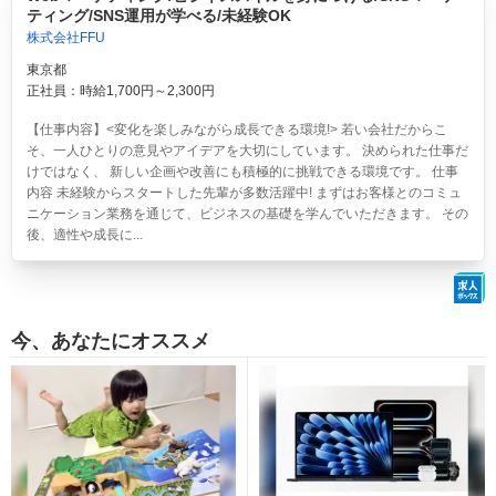
ティング/SNS運用が学べる/未経験OK
株式会社FFU
東京都
正社員：時給1,700円～2,300円
【仕事内容】<変化を楽しみながら成長できる環境!> 若い会社だからこ
そ、一人ひとりの意見やアイデアを大切にしています。 決められた仕事だ
けではなく、 新しい企画や改善にも積極的に挑戦できる環境です。 仕事
内容 未経験からスタートした先輩が多数活躍中! まずはお客様とのコミュ
ニケーション業務を通じて、ビジネスの基礎を学んでいただきます。 その
後、適性や成長に...
今、あなたにオススメ