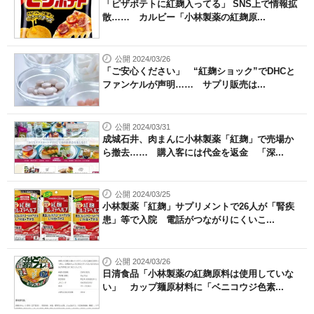
「ピザポテトに紅麹入ってる」 SNS上で情報拡
散…… カルビー「小林製薬の紅麹原...
公開 2024/03/26
「ご安心ください」 “紅麹ショック”でDHCと
ファンケルが声明…… サプリ販売は...
公開 2024/03/31
成城石井、肉まんに小林製薬「紅麹」で売場か
ら撤去…… 購入客には代金を返金 「深...
公開 2024/03/25
小林製薬「紅麹」サプリメントで26人が「腎疾
患」等で入院 電話がつながりにくいこ...
公開 2024/03/26
日清食品「小林製薬の紅麹原料は使用していな
い」 カップ麺原材料に「ベニコウジ色素...