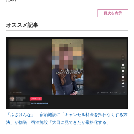
ITの今と未来を見通す
目次を表示
オススメ記事
スマホと通信の最新トレンド
進化するPCとデバイスの未来
好きが集まる 比べて選べる
ビジネスと働き方のヒント
AI活用のいまが分かる
企業ITのトレンドを詳説
経営リーダーのコミュニティ
「ふざけんな」 宿泊施設に「キャンセル料金を払わなくする方
マーケ×ITの今がよく分かる
法」が物議 宿泊施設「大目に見てきたが厳格化する」
ITエンジニア向け専門サイト