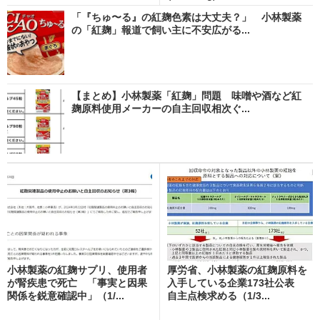
「『ちゅ〜る』の紅麹色素は大丈夫？」 小林製薬
の「紅麹」報道で飼い主に不安広がる...
【まとめ】小林製薬「紅麹」問題 味噌や酒など紅
麹原料使用メーカーの自主回収相次ぐ...
小林製薬の紅麹サプリ、使用者
厚労省、小林製薬の紅麹原料を
が腎疾患で死亡 「事実と因果
入手している企業173社公表
関係を鋭意確認中」（1/...
自主点検求める（1/3...