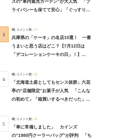
ズの“車内遮光カーテン”が大人気 「プ
ライバシーも保てて安心」「ぐっすり眠
れました」（2/2） | ライフ ねとらぼリ
サーチ：2ページ目
コメント数：
7
3
兵庫県の「ケーキ」の名店10選！ 一番
うまいと思う店はどこ？【7月12日は
「デコレーションケーキの日」！】
（2/4） | 兵庫県 ねとらぼリサーチ：2ペ
ージ目
コメント数：
5
4
「北海道土産としてもセンス抜群」六花
亭の“店舗限定”お菓子が人気 「こんな
の初めて」「箱買いするべきだった」
（1/2） | 北海道 ねとらぼリサーチ
コメント数：
4
5
「車に常備しました」 カインズ
の“1980円クーラーバッグ”が評判 「ち