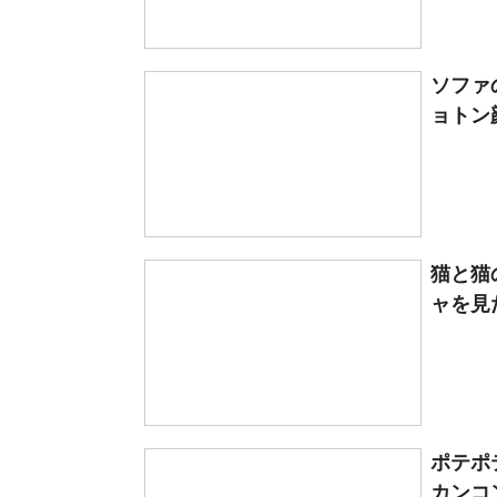
ソファ
ョトン
猫と猫
ャを見
ポテポ
カンコ