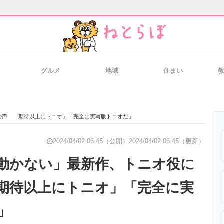
グルメ
地域
住まい
と未来を見通す
スマホと通信の最新トレンド
進化するPCとデ
の声 「期待以上にトニオ」「完全に実写版トニオだ」
のいまが分かる
企業ITのトレンドを詳説
経営リーダーの
2024/04/02 06:45（公開）
2024/04/02 06:45（更新）
動かない」最新作、トニオ役に
期待以上にトニオ」「完全に実
T製品の総合サイト
IT製品の技術・比較・事例
製造業のIT導入
」