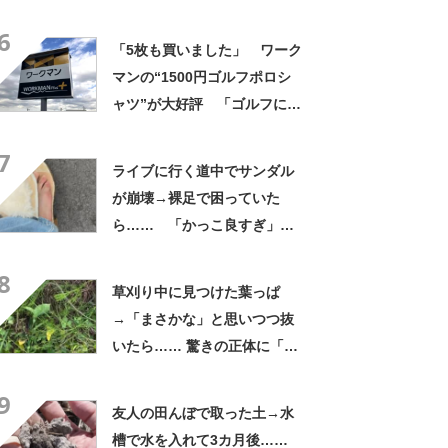
よかった」「そういう使い道
6
もあったのか」
「5枚も買いました」 ワーク
マンの“1500円ゴルフポロシ
ャツ”が大好評 「ゴルフにも
普段使いにも最適」「汗をか
7
いてもすぐ乾く」「全てに大
ライブに行く道中でサンダル
満足しています」
が崩壊→裸足で困っていた
ら…… 「かっこ良すぎ」ま
さかの展開に感動「こういう
8
人に私もなりたい」
草刈り中に見つけた葉っぱ
→「まさかな」と思いつつ抜
いたら…… 驚きの正体に「お
宝やね」「生命力すごい」
9
友人の田んぼで取った土→水
槽で水を入れて3カ月後……