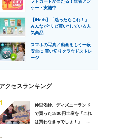
フトカードが当たる！読者アン
門メディア
建設×テクノロジーの最前線
ケート実施中
【iHerb】「迷ったらこれ！」
みんなが"リピ買い"している人
気商品
スマホの写真／動画をもう一段
安全に 買い切りクラウドストレ
ージ
アクセスランキング
1
仲里依紗、ディズニーランド
で買った1800円土産を「これ
は買わなきゃでしょ！」
「すっごい上手お買い物」と