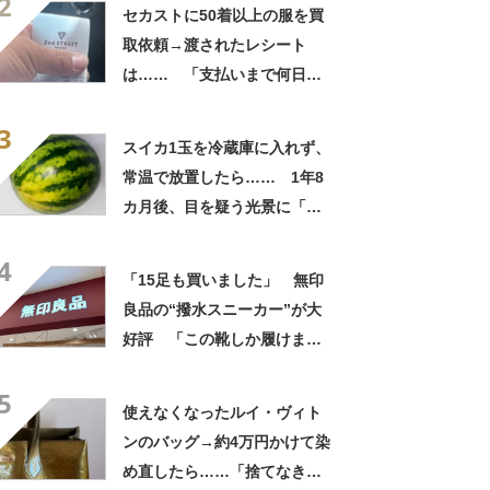
2
自画自賛
セカストに50着以上の服を買
取依頼→渡されたレシート
は…… 「支払いまで何日か
待たされた」衝撃的な光景に
3
「この値段はヤバすぎ」
スイカ1玉を冷蔵庫に入れず、
常温で放置したら…… 1年8
カ月後、目を疑う光景に「ヤ
バいヤバいヤバい」「えっ、
4
こんな姿に……!?」
「15足も買いました」 無印
良品の“撥水スニーカー”が大
好評 「この靴しか履けませ
ん」「本当に疲れにくい」
5
「一生買い続けます」
使えなくなったルイ・ヴィト
ンのバッグ→約4万円かけて染
め直したら……「捨てなきゃ