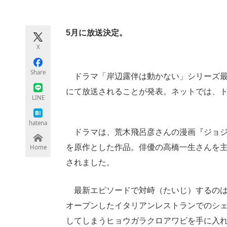
モノづくり技術者専門サイト
エレクトロ
5月に放送決定。
X
ちょっと気になるネットの話題
Share
ドラマ「岸辺露伴は動かない」シリーズ最新
にて放送されることが発表。ネットでは、トニオ役
LINE
hatena
ドラマは、荒木飛呂彦さんの漫画『ジョジ
を原作とした作品。俳優の高橋一生さんを主演に
Home
されました。
最新エピソードで対峙（たいじ）するのは
オープンしたイタリアンレストランでのシ
してしまうヒョウガラクロアワビを手に入