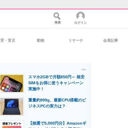
検索
ログイン
教育・育児
動物
リサーチ
会員記事
バイスの未来
好きが集まる 比べて選べる
- PR -
スマホ2GBで月額850円～ 格安
コミュニティ
マーケ×ITの今がよく分かる
SIMをお得に使うキャンペーン
実施中！
重量約999g、最新CPU搭載のビ
・活用を支援
ジネスPCの実力は？
【抽選で5,000円分】Amazonギ