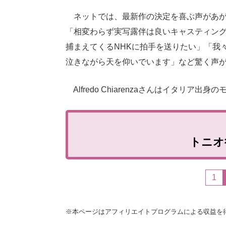
ネットでは、最新作の決定を喜ぶ声があが
「相変わらず実写露伴は良いキャスティン
捕まえてくるNHKに拍手を送りたい」「我
泣きながら天を仰いでいます」など驚く声
Alfredo Chiarenzaさんはイタリア
トニオ役
1
※本ページはアフィリエイトプログラムによる収益を