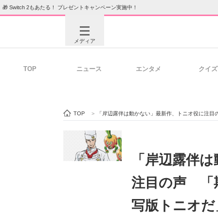
🎁 Switch 2もあたる！ プレゼントキャンペーン実施中！
メディア
TOP
ニュース
エンタメ
クイズ
注目記事を集めた総合ページ
ITの今
TOP
>
「岸辺露伴は動かない」最新作、トニオ役に注目
ビジネスと働き方のヒント
AI活用
「岸辺露伴は
注目の声 「
ITエンジニア向け専門サイト
企業向けI
写版トニオだ