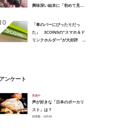
興味深い結末に「初めて見
た」「こんなデカくなん
10
の？」投稿者に話を聞いた
「車のバーにぴったりだっ
た」 3COINSの“スマホ＆ド
リンクホルダー”が大好評
「ドリンクホルダーが二つあ
って便利」「もっと早く買え
ばよかった」
アンケート
実施中
声が好きな「日本のボーカリ
スト」は？
回答数：49530