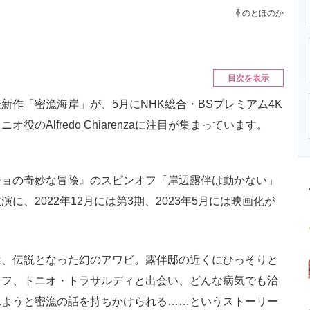
ニクス専門サイト
電子設計の基本と応用
エネルギーの専
のとほのか
目次を表示
作「密漁海岸」が、5月にNHK総合・BSプレミアム4K
のAlfredo Chiarenzaに注目が集まっています。
ョの奇妙な冒険』のスピンオフ「岸辺露伴は動かない」
、2022年12月には第3期、2023年5月には映画化が
、伝説となった幻のアワビ。露伴邸の近くにひっそりと
ェフ、トニオ・トラサルディと出会い、どんな病気でも治
れようと密漁の話を持ちかけられる……というストーリー