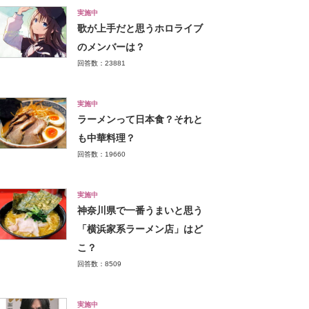
実施中
歌が上手だと思うホロライブ
のメンバーは？
回答数：23881
実施中
ラーメンって日本食？それと
も中華料理？
回答数：19660
実施中
神奈川県で一番うまいと思う
「横浜家系ラーメン店」はど
こ？
回答数：8509
実施中