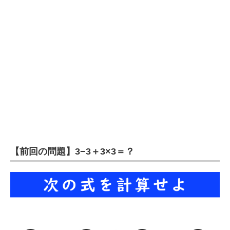
企業向けIT製品の総合サイト
IT製品の技術・比較・事例
製造業のIT導入・活用を支援
モノづくり技術者専門サイト
エレクトロニクス専門サイト
電子設計の基本と応用
エネルギーの専門メディア
【前回の問題】3−3＋3×3＝？
建設×テクノロジーの最前線
ちょっと気になるネットの話題