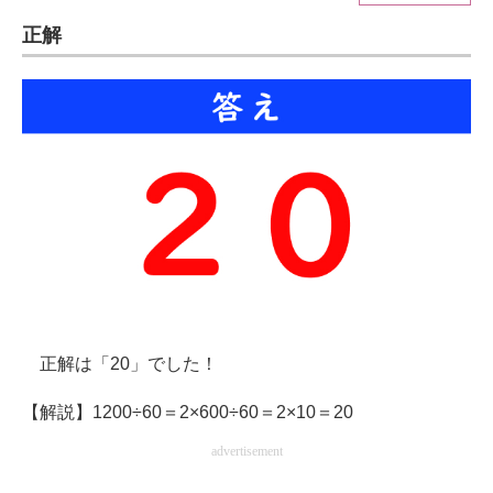
正解
ITの今と未来を見通す
スマホと通信の最新トレンド
進化するPCとデバイスの未来
好きが集まる 比べて選べる
ビジネスと働き方のヒント
AI活用のいまが分かる
企業ITのトレンドを詳説
正解は「20」でした！
経営リーダーのコミュニティ
【解説】1200÷60＝2×600÷60＝2×10＝20
マーケ×ITの今がよく分かる
advertisement
ITエンジニア向け専門サイト