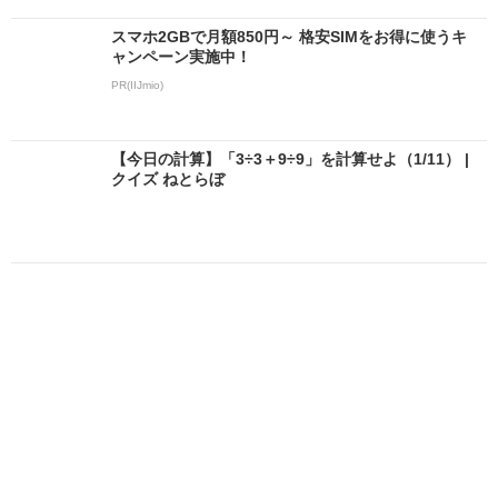
スマホ2GBで月額850円～ 格安SIMをお得に使うキ
ャンペーン実施中！
PR(IIJmio)
【今日の計算】「3÷3＋9÷9」を計算せよ（1/11） |
クイズ ねとらぼ