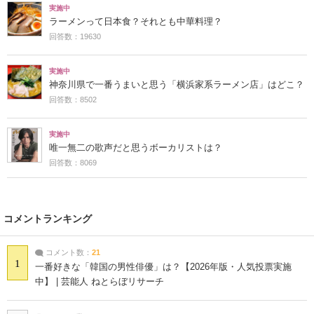
実施中
ラーメンって日本食？それとも中華料理？
回答数：19630
実施中
神奈川県で一番うまいと思う「横浜家系ラーメン店」はどこ？
回答数：8502
実施中
唯一無二の歌声だと思うボーカリストは？
回答数：8069
コメントランキング
コメント数：
21
1
一番好きな「韓国の男性俳優」は？【2026年版・人気投票実施
中】 | 芸能人 ねとらぼリサーチ