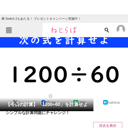
🎁 Switch 2もあたる！ プレゼントキャンペーン実施中！
ねとらぼメニュー
TOP
ニュース
エンタメ
クイズ
グルメ
地域
住まい
教育・育児
動物
リサーチ
クイズ
2024/11/28 17:15（公開）
X
Share
LINE
hatena
会員記事
【今日の計算】「1200÷60」を計算せよ
シンプルな計算問題にチャレンジ！
メディア
目次を表示
注目記事を集めた総合ページ