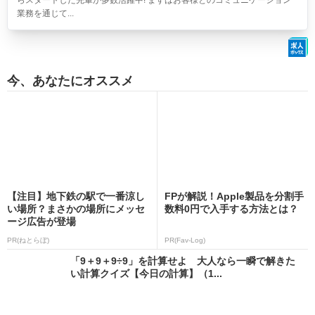
らスタートした先輩が多数活躍中! まずはお客様とのコミュニケーション
業務を通じて...
今、あなたにオススメ
【注目】地下鉄の駅で一番涼し
FPが解説！Apple製品を分割手
い場所？まさかの場所にメッセ
数料0円で入手する方法とは？
ージ広告が登場
PR(ねとらぼ)
PR(Fav-Log)
「9＋9＋9÷9」を計算せよ 大人なら一瞬で解きた
い計算クイズ【今日の計算】（1...