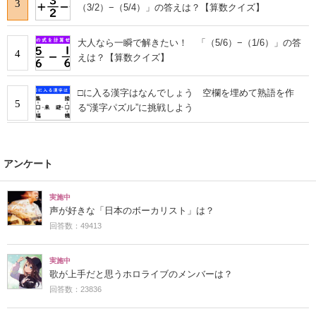
3
（3/2）−（5/4）」の答えは？【算数クイズ】
大人なら一瞬で解きたい！ 「（5/6）−（1/6）」の答
4
えは？【算数クイズ】
□に入る漢字はなんでしょう 空欄を埋めて熟語を作
5
る“漢字パズル”に挑戦しよう
アンケート
実施中
声が好きな「日本のボーカリスト」は？
回答数：49413
実施中
歌が上手だと思うホロライブのメンバーは？
回答数：23836