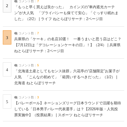
コメント数：
7
2
「もっと早く買えば良かった」 カインズの“車内遮光カーテ
ン”が大人気 「プライバシーも保てて安心」「ぐっすり眠れま
した」（2/2） | ライフ ねとらぼリサーチ：2ページ目
コメント数：
7
3
兵庫県の「ケーキ」の名店10選！ 一番うまいと思う店はどこ？
【7月12日は「デコレーションケーキの日」！】（2/4） | 兵庫県
ねとらぼリサーチ：2ページ目
コメント数：
5
4
「北海道土産としてもセンス抜群」六花亭の“店舗限定”お菓子が
人気 「こんなの初めて」「箱買いするべきだった」（1/2） |
北海道 ねとらぼリサーチ
コメント数：
3
5
【バレーボール】ネーションズリーグ日本ラウンドで活躍を期待
している「日本男子バレー代表選手」は？【2026年版・人気投
票実施中】（投票結果） | スポーツ ねとらぼリサーチ