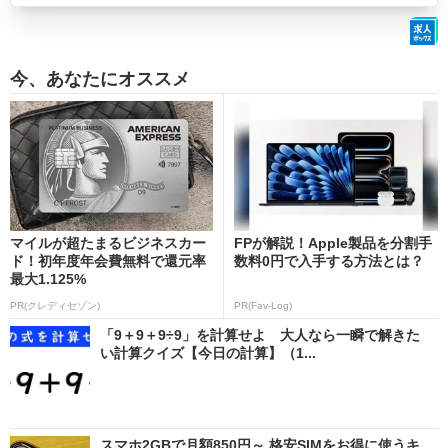
今、あなたにオススメ
マイルが超たまるビジネスカー
FPが解説！Apple製品を分割手
ド！初年度年会費無料で還元率
数料0円で入手する方法とは？
最大1.125%
PR(クレディセゾン)
PR(Fav-Log)
「9＋9＋9÷9」を計算せよ 大人なら一瞬で解きた
い計算クイズ【今日の計算】（1...
スマホ2GBで月額850円～ 格安SIMをお得に使うキ