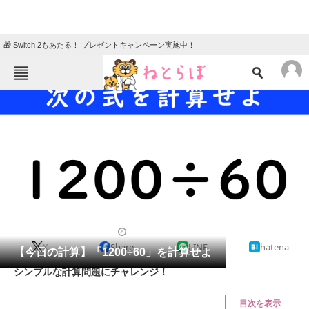
🎁 Switch 2もあたる！ プレゼントキャンペーン実施中！
ねとらぼメニュー
TOP
ニュース
エンタメ
クイズ
グルメ
地域
住まい
教育・育児
動物
リサーチ
クイズ
2024/11/28 17:15（公開）
X
Share
LINE
hatena
会員記事
【今日の計算】「1200÷60」を計算せよ
シンプルな計算問題にチャレンジ！
メディア
目次を表示
注目記事を集めた総合ページ