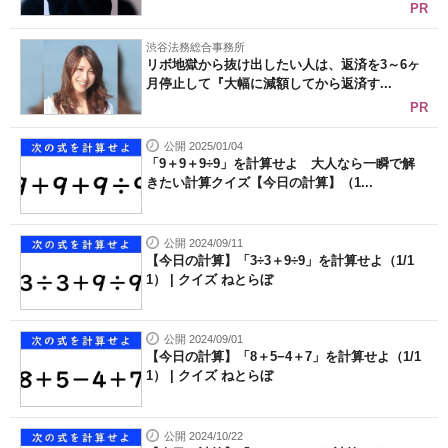
PR
渋谷法務総合事務所
リボ地獄から抜け出したい人は、返済を3～6ヶ
月停止して『大幅に減額してから返済す...
PR
公開 2025/01/04
「9＋9＋9÷9」を計算せよ 大人なら一瞬で解
きたい計算クイズ【今日の計算】（1...
公開 2024/09/11
【今日の計算】「3÷3＋9÷9」を計算せよ（1/1
1） | クイズ ねとらぼ
公開 2024/09/01
【今日の計算】「8＋5−4＋7」を計算せよ（1/1
1） | クイズ ねとらぼ
公開 2024/10/22