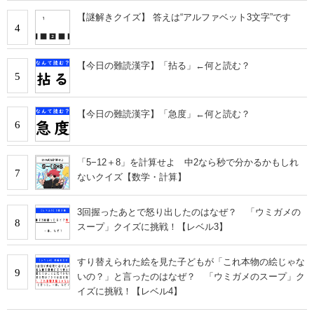
【謎解きクイズ】 答えは“アルファベット3文字”です
4
【今日の難読漢字】「拈る」←何と読む？
5
【今日の難読漢字】「急度」←何と読む？
6
「5−12＋8」を計算せよ 中2なら秒で分かるかもしれ
7
ないクイズ【数学・計算】
3回握ったあとで怒り出したのはなぜ？ 「ウミガメの
8
スープ」クイズに挑戦！【レベル3】
すり替えられた絵を見た子どもが「これ本物の絵じゃな
9
いの？」と言ったのはなぜ？ 「ウミガメのスープ」ク
イズに挑戦！【レベル4】