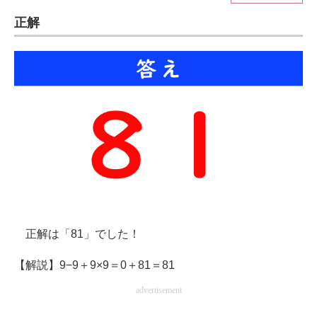
正解
ITの今と未来を見通す
スマホと通信の最新トレンド
進化するPCとデバイスの未来
好きが集まる 比べて選べる
ビジネスと働き方のヒント
AI活用のいまが分かる
企業ITのトレンドを詳説
正解は「81」でした！
経営リーダーのコミュニティ
【解説】9−9＋9×9＝0＋81＝81
マーケ×ITの今がよく分かる
advertisement
ITエンジニア向け専門サイト