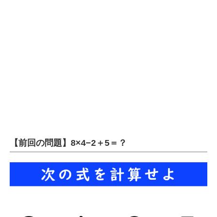
企業向けIT製品の総合サイト
IT製品の技術・比較・事例
製造業のIT導入・活用を支援
モノづくり技術者専門サイト
エレクトロニクス専門サイト
電子設計の基本と応用
エネルギーの専門メディア
【前回の問題】8×4−2＋5＝？
建設×テクノロジーの最前線
ちょっと気になるネットの話題