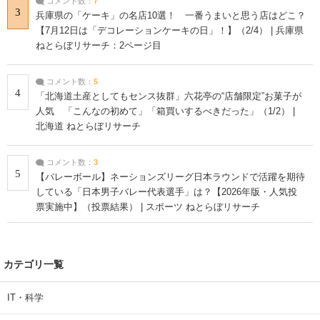
コメント数：
7
3
兵庫県の「ケーキ」の名店10選！ 一番うまいと思う店はどこ？
【7月12日は「デコレーションケーキの日」！】（2/4） | 兵庫県
ねとらぼリサーチ：2ページ目
コメント数：
5
4
「北海道土産としてもセンス抜群」六花亭の“店舗限定”お菓子が
人気 「こんなの初めて」「箱買いするべきだった」（1/2） |
北海道 ねとらぼリサーチ
コメント数：
3
5
【バレーボール】ネーションズリーグ日本ラウンドで活躍を期待
している「日本男子バレー代表選手」は？【2026年版・人気投
票実施中】（投票結果） | スポーツ ねとらぼリサーチ
カテゴリ一覧
IT・科学