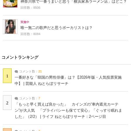
神奈川県で一番うまいと思う「横浜家系ラーメン店」はどこ？
回答数：8506
実施中
唯一無二の歌声だと思うボーカリストは？
回答数：8084
コメントランキング
コメント数：
21
1
一番好きな「韓国の男性俳優」は？【2026年版・人気投票実施
中】 | 芸能人 ねとらぼリサーチ
コメント数：
7
2
「もっと早く買えば良かった」 カインズの“車内遮光カーテ
ン”が大人気 「プライバシーも保てて安心」「ぐっすり眠れま
した」（2/2） | ライフ ねとらぼリサーチ：2ページ目