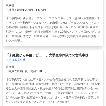
東京都
正社員：時給1,226円～1,500円
【仕事内容】新店舗オープン オープニングネイリスト急募! <募集職種> ネ
イリスト <仕事内容> ジェルネイルの施術 スカルプチュア,ジェルネイル <
必要経験> <業種> ネイリスト <施設形態> ネイルサロン <勤務地> 西武立
川駅からバスで20分、箱根ヶ崎駅から車で10分のところに当店がございま
す。車通勤可能です。駐車場完備。 <福利厚生> 交通費支給 昇給制度有り
お休み希望...
「未経験から事務デビュー」大手生命保険での営業事務
アデコ株式会社
東京都
正社員 / 派遣社員：時給1,900円
【仕事内容】<主な仕事内容> 大手生命保険会社での営業事務のお仕事で
す。<お仕事内容>団体保険に関する業務となります。具体的には、担当す
る公法人の団体保険加入・脱退手続き/給付金対応/保全対応/お問い合わせ
対応(メール・電話)/カスタマーサポート(営業に同行してシステム説明な
ど)その他付随する業務をお任せいたします。 <仕事内容の補足> 営業に同
行しての企業訪問もございます。<月1～2回程度> ...