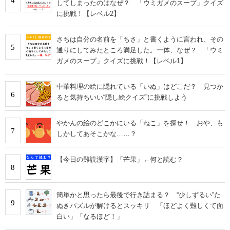
してしまったのはなぜ？ 「ウミガメのスープ」クイズ
に挑戦！【レベル2】
さちは自分の名前を「ちさ」と書くように言われ、その
5
通りにしてみたところ満足した。一体、なぜ？ 「ウミ
ガメのスープ」クイズに挑戦！【レベル1】
中華料理の絵に隠れている「いぬ」はどこだ？ 見つか
6
ると気持ちいい“隠し絵クイズ”に挑戦しよう
やかんの絵のどこかにいる「ねこ」を探せ！ おや、も
7
しかしてあそこかな……？
【今日の難読漢字】「芒果」←何と読む？
8
簡単かと思ったら最後で行き詰まる？ “少しずるい”た
9
ぬきパズルが解けるとスッキリ 「ほどよく難しくて面
白い」「なるほど！」