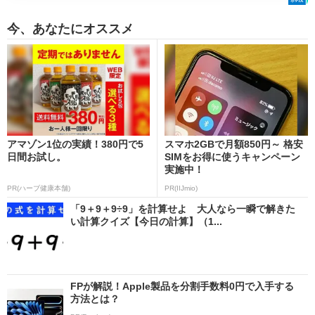
今、あなたにオススメ
アマゾン1位の実績！380円で5
スマホ2GBで月額850円～ 格安
日間お試し。
SIMをお得に使うキャンペーン
実施中！
PR(ハーブ健康本舗)
PR(IIJmio)
「9＋9＋9÷9」を計算せよ 大人なら一瞬で解きた
い計算クイズ【今日の計算】（1...
FPが解説！Apple製品を分割手数料0円で入手する
方法とは？