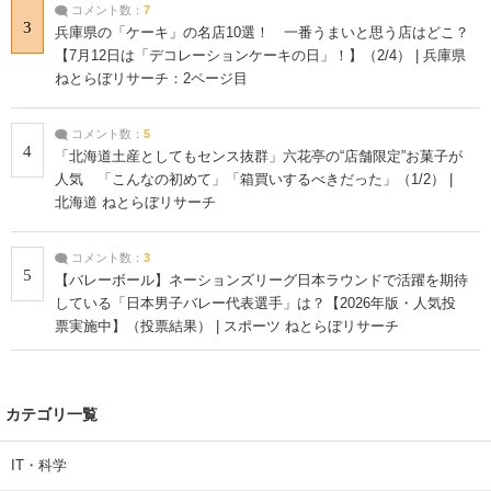
コメント数：
7
3
兵庫県の「ケーキ」の名店10選！ 一番うまいと思う店はどこ？
【7月12日は「デコレーションケーキの日」！】（2/4） | 兵庫県
ねとらぼリサーチ：2ページ目
コメント数：
5
4
「北海道土産としてもセンス抜群」六花亭の“店舗限定”お菓子が
人気 「こんなの初めて」「箱買いするべきだった」（1/2） |
北海道 ねとらぼリサーチ
コメント数：
3
5
【バレーボール】ネーションズリーグ日本ラウンドで活躍を期待
している「日本男子バレー代表選手」は？【2026年版・人気投
票実施中】（投票結果） | スポーツ ねとらぼリサーチ
カテゴリ一覧
IT・科学