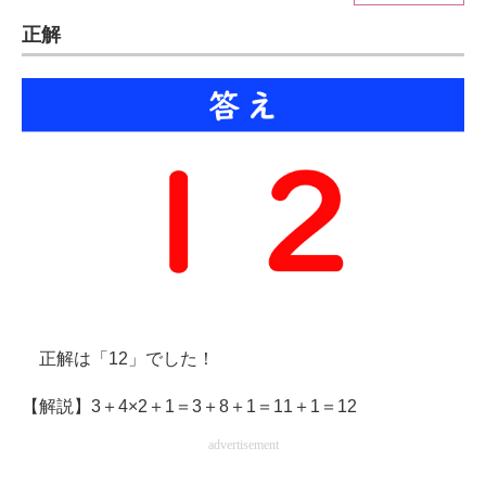
正解
ITの今と未来を見通す
スマホと通信の最新トレンド
進化するPCとデバイスの未来
好きが集まる 比べて選べる
ビジネスと働き方のヒント
AI活用のいまが分かる
企業ITのトレンドを詳説
正解は「12」でした！
経営リーダーのコミュニティ
【解説】3＋4×2＋1＝3＋8＋1＝11＋1＝12
マーケ×ITの今がよく分かる
advertisement
ITエンジニア向け専門サイト