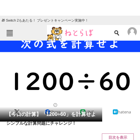
🎁 Switch 2もあたる！ プレゼントキャンペーン実施中！
ねとらぼメニュー
TOP
ニュース
エンタメ
クイズ
グルメ
地域
住まい
教育・育児
動物
リサーチ
クイズ
2024/11/28 17:15（公開）
X
Share
LINE
hatena
会員記事
【今日の計算】「1200÷60」を計算せよ
シンプルな計算問題にチャレンジ！
メディア
目次を表示
注目記事を集めた総合ページ