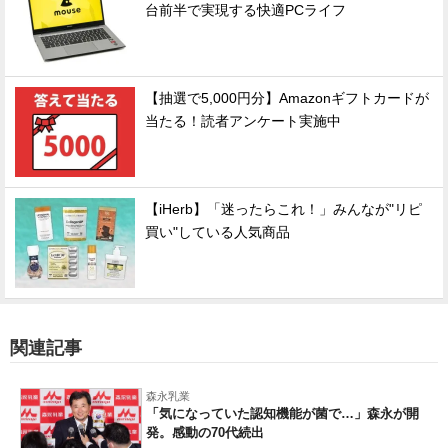
台前半で実現する快適PCライフ
【抽選で5,000円分】Amazonギフトカードが
当たる！読者アンケート実施中
【iHerb】「迷ったらこれ！」みんなが"リピ
買い"している人気商品
関連記事
森永乳業
「気になっていた認知機能が菌で…」森永が開
発。感動の70代続出