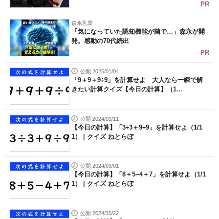
PR
森永乳業
「気になっていた認知機能が菌で…」森永が開
発。感動の70代続出
PR
公開 2025/01/04
「9＋9＋9÷9」を計算せよ 大人なら一瞬で解
きたい計算クイズ【今日の計算】（1...
公開 2024/09/11
【今日の計算】「3÷3＋9÷9」を計算せよ（1/1
1） | クイズ ねとらぼ
公開 2024/09/01
【今日の計算】「8＋5−4＋7」を計算せよ（1/1
1） | クイズ ねとらぼ
公開 2024/10/22