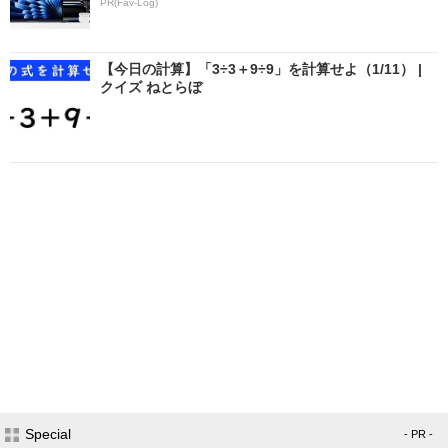
PR(Fav-Log)
【今日の計算】「3÷3＋9÷9」を計算せよ（1/11） |
クイズ ねとらぼ
Special
- PR -