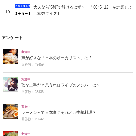
大人なら“5秒”で解けるはず？ 「60÷5−12」を計算せよ
10
【算数クイズ】
アンケート
実施中
声が好きな「日本のボーカリスト」は？
回答数：49459
実施中
歌が上手だと思うホロライブのメンバーは？
回答数：23836
実施中
ラーメンって日本食？それとも中華料理？
回答数：19642
実施中