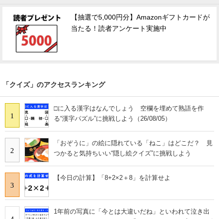
【抽選で5,000円分】Amazonギフトカードが
当たる！読者アンケート実施中
「クイズ」のアクセスランキング
□に入る漢字はなんでしょう 空欄を埋めて熟語を作
1
る“漢字パズル”に挑戦しよう（26/08/05）
「おぞうに」の絵に隠れている「ねこ」はどこだ？ 見
2
つかると気持ちいい“隠し絵クイズ”に挑戦しよう
【今日の計算】「8+2×2＋8」を計算せよ
3
1年前の写真に「今とは大違いだね」といわれて泣き出
4