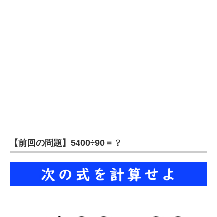
企業向けIT製品の総合サイト
IT製品の技術・比較・事例
製造業のIT導入・活用を支援
モノづくり技術者専門サイト
エレクトロニクス専門サイト
電子設計の基本と応用
エネルギーの専門メディア
【前回の問題】5400÷90＝？
建設×テクノロジーの最前線
ちょっと気になるネットの話題