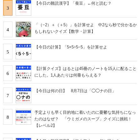
【今日の難読漢字】「蚕豆」←何と読む？
3
「（−2）＋（＋5）」を計算せよ 中2なら秒で分かるか
4
もしれないクイズ【数学・計算】
【今日の計算】「5×5÷5−5」を計算せよ
5
【計算クイズ】はるとは45冊のノートを15人に配ること
6
にした。1人あたりは何冊もらえる？
【今日は何の日】 8月7日は「◯◯ナの日」
7
予定よりも早く目的地に着いたのに憂鬱な気持ちになっ
8
たのはなぜ？ 「ウミガメのスープ」クイズに挑戦！
【レベル2】