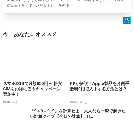
数活躍中! まずはお客様とのコミュニケーション業務を通じて、ビジネス
の基礎を学んでいただきます。 その後、...
今、あなたにオススメ
スマホ2GBで月額850円～ 格安
FPが解説！Apple製品を分割手
SIMをお得に使うキャンペーン
数料0円で入手する方法とは？
実施中！
PR(IIJmio)
PR(Fav-Log)
「9＋9＋9÷9」を計算せよ 大人なら一瞬で解きた
い計算クイズ【今日の計算】（1...