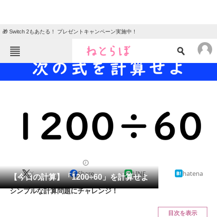
🎁 Switch 2もあたる！ プレゼントキャンペーン実施中！
ねとらぼメニュー
TOP
ニュース
エンタメ
クイズ
グルメ
地域
住まい
教育・育児
動物
リサーチ
クイズ
2024/11/28 17:15（公開）
X
Share
LINE
hatena
会員記事
【今日の計算】「1200÷60」を計算せよ
シンプルな計算問題にチャレンジ！
メディア
目次を表示
注目記事を集めた総合ページ