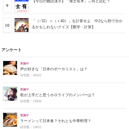
【今日の難読漢字】「海士有木」←何と読む？
9
「（−32）＋（＋40）」を計算せよ 中2なら秒で分か
10
るかもしれないクイズ【数学・計算】
アンケート
実施中
声が好きな「日本のボーカリスト」は？
回答数：49422
実施中
歌が上手だと思うホロライブのメンバーは？
回答数：23836
実施中
ラーメンって日本食？それとも中華料理？
回答数：19631