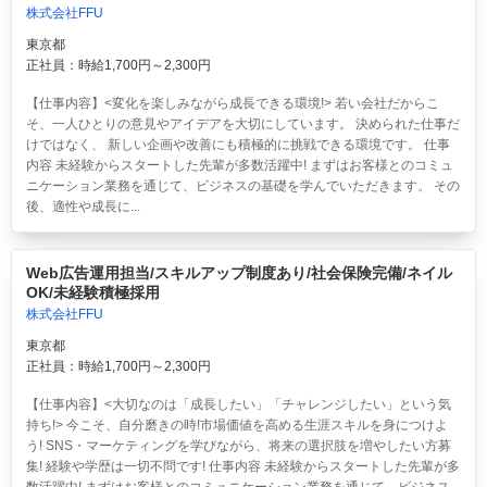
株式会社FFU
東京都
正社員：時給1,700円～2,300円
【仕事内容】<変化を楽しみながら成長できる環境!> 若い会社だからこ
そ、一人ひとりの意見やアイデアを大切にしています。 決められた仕事だ
けではなく、 新しい企画や改善にも積極的に挑戦できる環境です。 仕事
内容 未経験からスタートした先輩が多数活躍中! まずはお客様とのコミュ
ニケーション業務を通じて、ビジネスの基礎を学んでいただきます。 その
後、適性や成長に...
Web広告運用担当/スキルアップ制度あり/社会保険完備/ネイル
OK/未経験積極採用
株式会社FFU
東京都
正社員：時給1,700円～2,300円
【仕事内容】<大切なのは「成長したい」「チャレンジしたい」という気
持ち!> 今こそ、自分磨きの時!市場価値を高める生涯スキルを身につけよ
う! SNS・マーケティングを学びながら、将来の選択肢を増やしたい方募
集! 経験や学歴は一切不問です! 仕事内容 未経験からスタートした先輩が多