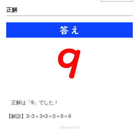
正解
ITの今と未来を見通す
スマホと通信の最新トレンド
進化するPCとデバイスの未来
好きが集まる 比べて選べる
ビジネスと働き方のヒント
AI活用のいまが分かる
企業ITのトレンドを詳説
正解は「9」でした！
経営リーダーのコミュニティ
【解説】3−3＋3×3＝0＋9＝9
マーケ×ITの今がよく分かる
advertisement
ITエンジニア向け専門サイト