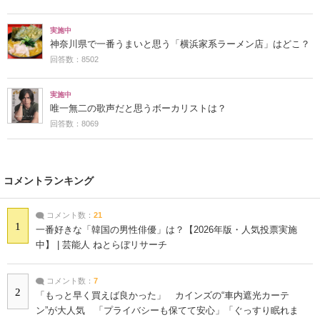
実施中
神奈川県で一番うまいと思う「横浜家系ラーメン店」はどこ？
回答数：8502
実施中
唯一無二の歌声だと思うボーカリストは？
回答数：8069
コメントランキング
コメント数：
21
1
一番好きな「韓国の男性俳優」は？【2026年版・人気投票実施
中】 | 芸能人 ねとらぼリサーチ
コメント数：
7
2
「もっと早く買えば良かった」 カインズの“車内遮光カーテ
ン”が大人気 「プライバシーも保てて安心」「ぐっすり眠れま