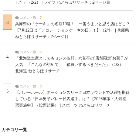
した」（2/2） | ライフ ねとらぼリサーチ：2ページ目
コメント数：
7
3
兵庫県の「ケーキ」の名店10選！ 一番うまいと思う店はどこ？
【7月12日は「デコレーションケーキの日」！】（2/4） | 兵庫県
ねとらぼリサーチ：2ページ目
コメント数：
5
4
「北海道土産としてもセンス抜群」六花亭の“店舗限定”お菓子が
人気 「こんなの初めて」「箱買いするべきだった」（1/2） |
北海道 ねとらぼリサーチ
コメント数：
3
5
【バレーボール】ネーションズリーグ日本ラウンドで活躍を期待
している「日本男子バレー代表選手」は？【2026年版・人気投
票実施中】（投票結果） | スポーツ ねとらぼリサーチ
カテゴリ一覧