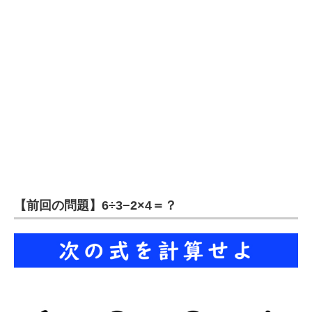
企業向けIT製品の総合サイト
IT製品の技術・比較・事例
製造業のIT導入・活用を支援
モノづくり技術者専門サイト
エレクトロニクス専門サイト
電子設計の基本と応用
エネルギーの専門メディア
【前回の問題】6÷3−2×4＝？
建設×テクノロジーの最前線
ちょっと気になるネットの話題