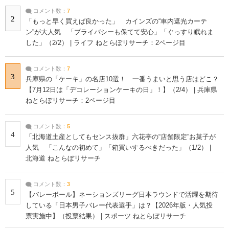
コメント数：
7
2
「もっと早く買えば良かった」 カインズの“車内遮光カーテ
ン”が大人気 「プライバシーも保てて安心」「ぐっすり眠れま
した」（2/2） | ライフ ねとらぼリサーチ：2ページ目
コメント数：
7
3
兵庫県の「ケーキ」の名店10選！ 一番うまいと思う店はどこ？
【7月12日は「デコレーションケーキの日」！】（2/4） | 兵庫県
ねとらぼリサーチ：2ページ目
コメント数：
5
4
「北海道土産としてもセンス抜群」六花亭の“店舗限定”お菓子が
人気 「こんなの初めて」「箱買いするべきだった」（1/2） |
北海道 ねとらぼリサーチ
コメント数：
3
5
【バレーボール】ネーションズリーグ日本ラウンドで活躍を期待
している「日本男子バレー代表選手」は？【2026年版・人気投
票実施中】（投票結果） | スポーツ ねとらぼリサーチ