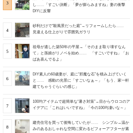
3
し……「すごい決断」「夢が膨らみますね」妻の衝撃
DIYに反響
砂利だけで“殺風景だった庭”→リフォームしたら……
4
見違える仕上がりで雰囲気ガラリ
祖母が遺した築50年の平屋→「そのまま取り壊すなん
5
て」と孫娘がリノベを始め…… 「すごいですね」「お
ばあ喜んでるよ」
DIY素人の60歳妻が、庭に“邪魔な石”を積み上げていく
6
と…… 感動の光景に「すごいなぁ～」「もう、家一軒
建てちゃうぐらいの感じ」
100均アイテムで超簡単な“暑さ対策”→目からウロコのア
7
イデアに「これはいいですね」「今の100均凄いな～」
建売住宅を買って後悔していたが…… シンプル→温か
8
みのあるおしゃれな空間に変わるビフォーアフターが素