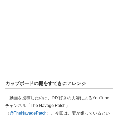
企業向けIT製品の総合サイト
IT製品の技術・比較・事例
製造業のIT導入・活用を支援
モノづくり技術者専門サイト
エレクトロニクス専門サイト
電子設計の基本と応用
エネルギーの専門メディア
カップボードの棚をすてきにアレンジ
建設×テクノロジーの最前線
ちょっと気になるネットの話題
動画を投稿したのは、DIY好きの夫婦によるYouTube
チャンネル「The Navage Patch」
（
@TheNavagePatch
）。今回は、妻が嫌っているとい