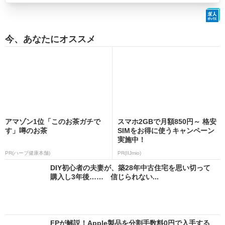
今、あなたにオススメ
アマゾン1位「このお茶ガチで
スマホ2GBで月額850円～ 格安
す」噂のお茶
SIMをお得に使うキャンペーン
実施中！
PR(ハーブ健康本舗)
PR(IIJmio)
DIY初心者の夫妻が、築28年中古住宅を思い切って
購入し3年後…… 信じられない...
FPが解説！Apple製品を分割手数料0円で入手する