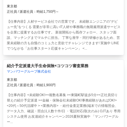
東京都
正社員 / 派遣社員：時給1,750円～
【仕事内容】人材サービス会社での営業です。 未経験エンジニアの“デビ
ュー先”をつくる 需要が非常に高いIT人材や事務職の無期雇用派遣サービス
を企業に提案するお仕事です。 新規開拓から既存フォロー、スタッフ面
談、マッチングまでマルチに担当。 丁寧な座学・同行研修があるため、営
業未経験の方も自慢のコミュ力と意欲でチャレンジできます! 実施中 LINE
でつながる「お仕事スタート応援キャンペーン」 <...
紹介予定派遣大手生命保険×コツコツ審査業務
マンパワーグループ株式会社
東京都
正社員 / 派遣社員：時給1,900円
【仕事内容】<未経験OK!><複数名募集 ><東陽町駅徒歩5分><正社員切り
替えの紹介予定派遣 ><金融・保険会社未経験OK!事務経験があればOK!>
<20代～50代活躍中 > <業務内容> ・給付金査定業務(端末での情報照会、
データ入力、確認・照合)1人数十件/日 ・電話対応(取次のみ) OJTあり 専用
システム使用 お友達紹介キャンペーン2026夏秋実施中 「マンパワーグル
ー...