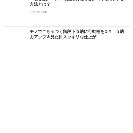
方法とは？
PR(Fav-Log)
モノでごちゃつく階段下収納に可動棚をDIY 収納
力アップ＆見た目スッキリな仕上が...