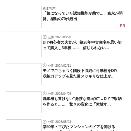
森永乳業
「気になっていた認知機能が菌で…」森永が開
発。感動の70代続出
PR
公開 2025/03/20
DIY初心者の夫妻が、築28年中古住宅を思い切
って購入し3年後…… 信じられない...
公開 2024/02/11
モノでごちゃつく階段下収納に可動棚をDIY
収納力アップ＆見た目スッキリな仕上が...
公開 2026/04/06
洗濯機も置けない“激狭な洗面室”→DIYで収納
を作ると…… 驚きの変化に「素敵す...
公開 2025/05/03
築50年・古びたマンションのドアを開ける