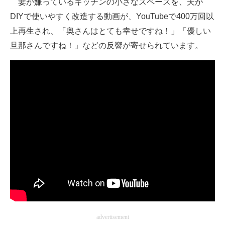
妻が嫌っているキッチンの小さなスペースを、夫が
DIYで使いやすく改造する動画が、YouTubeで400万回以
ITの今と未来を見通す
上再生され、「奥さんはとても幸せですね！」「優しい
スマホと通信の最新トレンド
旦那さんですね！」などの反響が寄せられています。
進化するPCとデバイスの未来
好きが集まる 比べて選べる
ビジネスと働き方のヒント
AI活用のいまが分かる
企業ITのトレンドを詳説
経営リーダーのコミュニティ
マーケ×ITの今がよく分かる
ITエンジニア向け専門サイト
advertisement