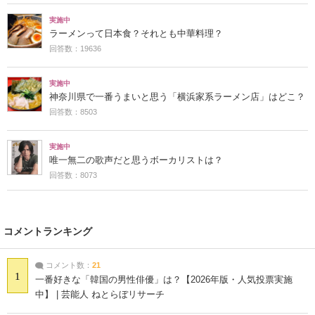
実施中
ラーメンって日本食？それとも中華料理？
回答数：19636
実施中
神奈川県で一番うまいと思う「横浜家系ラーメン店」はどこ？
回答数：8503
実施中
唯一無二の歌声だと思うボーカリストは？
回答数：8073
コメントランキング
コメント数：
21
1
一番好きな「韓国の男性俳優」は？【2026年版・人気投票実施
中】 | 芸能人 ねとらぼリサーチ