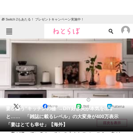
🎁 Switch 2もあたる！ プレゼントキャンペーン実施中！
ねとらぼメニュー
TOP
ニュース
エンタメ
クイズ
グルメ
地域
住まい
教育・育児
動物
リサーチ
リフォーム・リノベーション・DIY
2025/07/06 07:30（公開）
X
Share
LINE
hatena
会員記事
妻が嫌う“キッチンの棚”→DIY好き夫が本気を出す
と…… 「雑誌に載るレベル」の大変身が400万表示
メディア
目次を表示
「妻はとても幸せ」【海外】
注目記事を集めた総合ページ