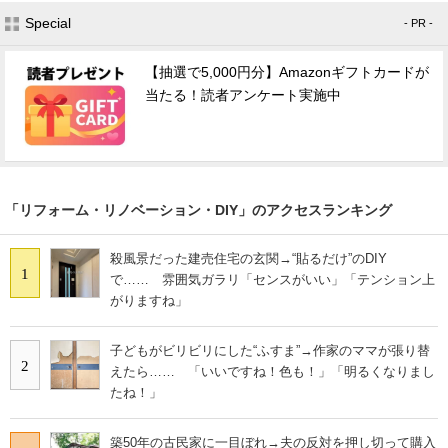
Special
- PR -
【抽選で5,000円分】Amazonギフトカードが
当たる！読者アンケート実施中
「リフォーム・リノベーション・DIY」のアクセスランキング
殺風景だった建売住宅の玄関→“貼るだけ”のDIY
1
で…… 雰囲気ガラリ「センスがいい」「テンション上
がりますね」
子どもがビリビリにした“ふすま”→作家のママが張り替
2
えたら…… 「いいですね！色も！」「明るくなりまし
たね！」
築50年の古民家に一目ぼれ→夫の反対を押し切って購入