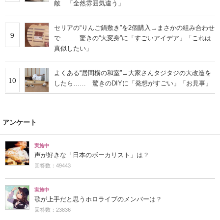
敵 「全然雰囲気違う」
セリアの“りんご鍋敷き”を2個購入→まさかの組み合わせ
9
で…… 驚きの“大変身”に「すごいアイデア」「これは
真似したい」
よくある“居間横の和室”→大家さんタジタジの大改造を
10
したら…… 驚きのDIYに「発想がすごい」「お見事」
アンケート
実施中
声が好きな「日本のボーカリスト」は？
回答数：49443
実施中
歌が上手だと思うホロライブのメンバーは？
回答数：23836