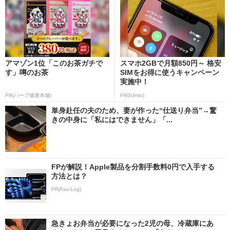
アマゾン1位「このお茶ガチで
スマホ2GBで月額850円～ 格安
す」噂のお茶
SIMをお得に使うキャンペーン
実施中！
PR(ハーブ健康本舗)
PR(IIJmio)
単身赴任の夫のため、妻が作った“仕送り弁当”→驚
きの中身に「私にはできません」「...
FPが解説！Apple製品を分割手数料0円で入手する
方法とは？
PR(Fav-Log)
急きょお弁当が必要になった2児の母、冷蔵庫にあ