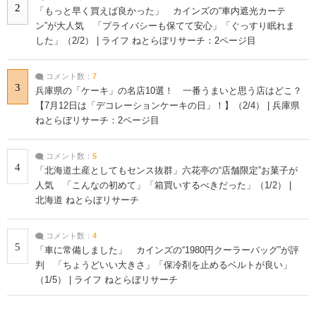
2
「もっと早く買えば良かった」 カインズの“車内遮光カーテ
ン”が大人気 「プライバシーも保てて安心」「ぐっすり眠れま
した」（2/2） | ライフ ねとらぼリサーチ：2ページ目
コメント数：
7
3
兵庫県の「ケーキ」の名店10選！ 一番うまいと思う店はどこ？
【7月12日は「デコレーションケーキの日」！】（2/4） | 兵庫県
ねとらぼリサーチ：2ページ目
コメント数：
5
4
「北海道土産としてもセンス抜群」六花亭の“店舗限定”お菓子が
人気 「こんなの初めて」「箱買いするべきだった」（1/2） |
北海道 ねとらぼリサーチ
コメント数：
4
5
「車に常備しました」 カインズの“1980円クーラーバッグ”が評
判 「ちょうどいい大きさ」「保冷剤を止めるベルトが良い」
（1/5） | ライフ ねとらぼリサーチ