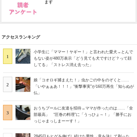
ます
アクセスランキング
小学生に「ママー！ヤギー！」と言われた愛犬→とんで
1
もない姿が480万表示「どう見ても犬ですけど？って顔
してる」「ストレス消え去った」
娘「コオロギ捕まえた！」虫かごの中をのぞくと……
2
「いやぁぁあ！！！」“衝撃事実”が160万再生「知らぬが
仏」
おうちプールに友達を招待→ママが作ったのは……「全
3
部最高」 “圧巻の料理”に「うっひょ～！」「勝手にお
っじゃまっしまーーす！」
2845日もヒゲを伸ばし続けた男性→意を決して剃った