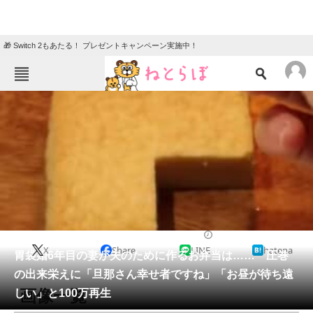
🎁 Switch 2もあたる！ プレゼントキャンペーン実施中！
ねとらぼメニュー
TOP
ニュース
エンタメ
クイズ
グルメ
地域
住まい
教育・育児
動物
リサーチ
ライフスタイル
2026/04/14 07:20（公開）
X
Share
LINE
hatena
会員記事
胃袋婚6年目の妻が夫のために作るお弁当は…… 圧巻
の出来栄えに「旦那さん幸せ者ですね」「お昼が待ち遠
メディア
画像一覧
しい」と100万再生
注目記事を集めた総合ページ