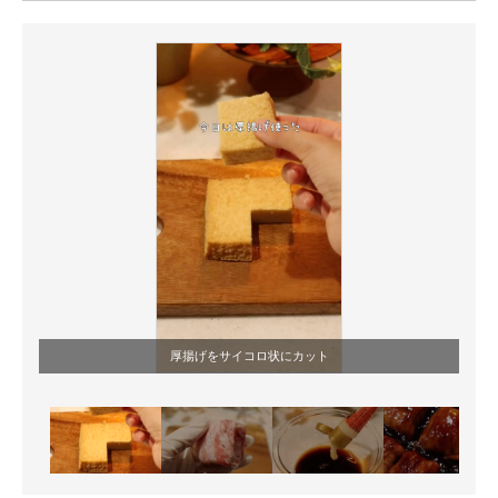
ITの今と未来を見通す
スマホと通信の最新トレンド
進化するPCとデバイスの未来
好きが集まる 比べて選べる
ビジネスと働き方のヒント
AI活用のいまが分かる
企業ITのトレンドを詳説
厚揚げをサイコロ状にカット
経営リーダーのコミュニティ
マーケ×ITの今がよく分かる
ITエンジニア向け専門サイト