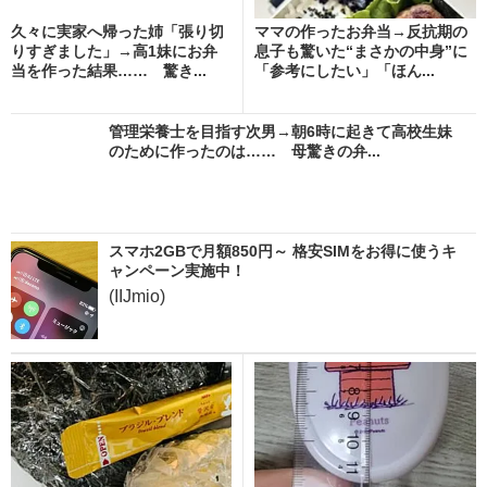
久々に実家へ帰った姉「張り切
ママの作ったお弁当→反抗期の
りすぎました」→高1妹にお弁
息子も驚いた“まさかの中身”に
当を作った結果…… 驚き...
「参考にしたい」「ほん...
管理栄養士を目指す次男→朝6時に起きて高校生妹
のために作ったのは…… 母驚きの弁...
スマホ2GBで月額850円～ 格安SIMをお得に使うキ
ャンペーン実施中！
(IIJmio)