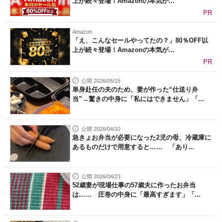
上が続々登場！Amazonの本気が...
PR
Amazon
「え、こんなセールやってたの？」80％OFF以
上が続々登場！Amazonの本気が...
PR
公開 2026/05/15
単身赴任の夫のため、妻が作った“仕送り弁
当”→驚きの中身に「私にはできません」「...
公開 2026/04/10
急きょお弁当が必要になった2児の母、冷蔵庫に
あるものだけで用意すると…… 「あり...
公開 2026/04/23
52歳妻が現場仕事の57歳夫に作ったお弁当
は…… 圧巻の中身に「最高すぎます」「...