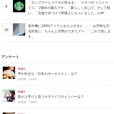
「タンブラーとスマホが収まる」 スタバの“ミニトー
9
ト”に「2個目の購入です」「夏らしく涼しげ、そして軽
い」「店舗で見つけて即購入しちゃいました」の声
室外機に100均アイテムをかぶせると…… お手軽な日
10
光対策に「ちゃんと空間ができてグー」「これで楽しま
す」
アンケート
実施中
声が好きな「日本のボーカリスト」は？
回答数：49481
実施中
歌が上手だと思うホロライブのメンバーは？
回答数：23863