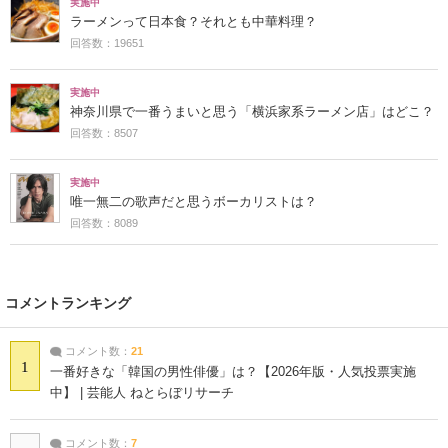
実施中
ラーメンって日本食？それとも中華料理？
回答数：19651
実施中
神奈川県で一番うまいと思う「横浜家系ラーメン店」はどこ？
回答数：8507
実施中
唯一無二の歌声だと思うボーカリストは？
回答数：8089
コメントランキング
コメント数：
21
1
一番好きな「韓国の男性俳優」は？【2026年版・人気投票実施
中】 | 芸能人 ねとらぼリサーチ
コメント数：
7