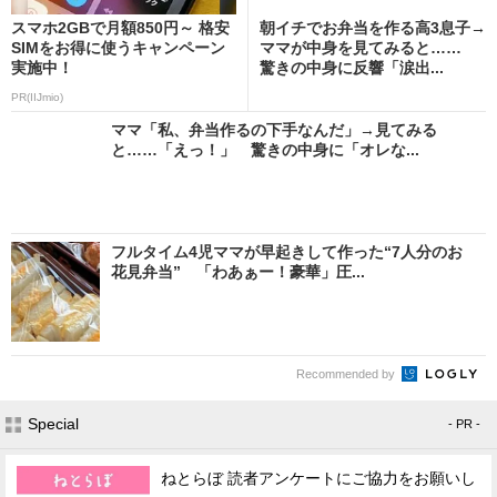
スマホ2GBで月額850円～ 格安
朝イチでお弁当を作る高3息子→
SIMをお得に使うキャンペーン
ママが中身を見てみると……
実施中！
驚きの中身に反響「涙出...
PR(IIJmio)
ママ「私、弁当作るの下手なんだ」→見てみる
と……「えっ！」 驚きの中身に「オレな...
フルタイム4児ママが早起きして作った“7人分のお
花見弁当” 「わあぁー！豪華」圧...
Recommended by
Special
- PR -
ねとらぼ 読者アンケートにご協力をお願いし