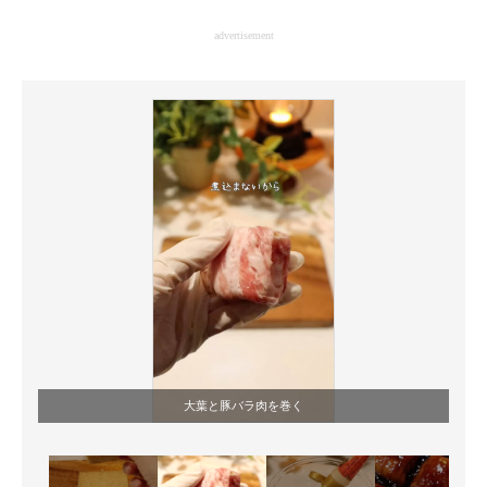
企業向けIT製品の総合サイト
advertisement
IT製品の技術・比較・事例
製造業のIT導入・活用を支援
モノづくり技術者専門サイト
エレクトロニクス専門サイト
電子設計の基本と応用
エネルギーの専門メディア
建設×テクノロジーの最前線
ちょっと気になるネットの話題
大葉と豚バラ肉を巻く