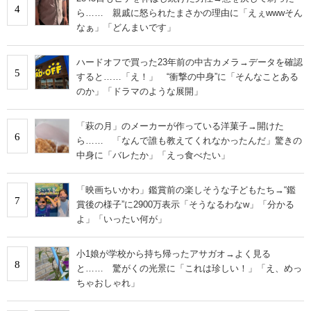
4
ら…… 親戚に怒られたまさかの理由に「えぇwwwそん
なぁ」「どんまいです」
ハードオフで買った23年前の中古カメラ→データを確認
5
すると……「え！」 “衝撃の中身”に「そんなことある
のか」「ドラマのような展開」
「萩の月」のメーカーが作っている洋菓子→開けた
6
ら…… 「なんで誰も教えてくれなかったんだ」驚きの
中身に「バレたか」「えっ食べたい」
「映画ちいかわ」鑑賞前の楽しそうな子どもたち→“鑑
7
賞後の様子”に2900万表示「そうなるわなw」「分かる
よ」「いったい何が」
小1娘が学校から持ち帰ったアサガオ→よく見る
8
と…… 驚がくの光景に「これは珍しい！」「え、めっ
ちゃおしゃれ」