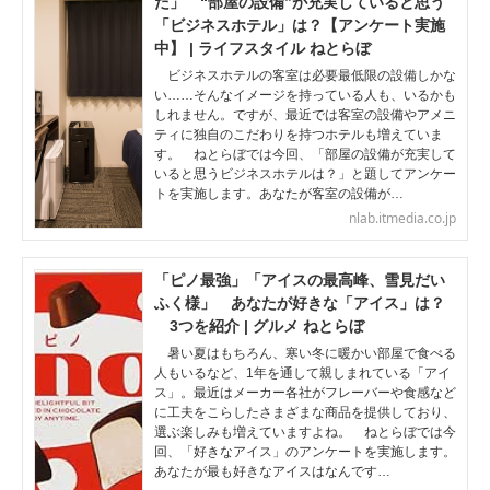
た」 “部屋の設備”が充実していると思う
「ビジネスホテル」は？【アンケート実施
中】 | ライフスタイル ねとらぼ
ビジネスホテルの客室は必要最低限の設備しかな
い……そんなイメージを持っている人も、いるかも
しれません。ですが、最近では客室の設備やアメニ
ティに独自のこだわりを持つホテルも増えていま
す。 ねとらぼでは今回、「部屋の設備が充実して
いると思うビジネスホテルは？」と題してアンケー
トを実施します。あなたが客室の設備が…
nlab.itmedia.co.jp
「ピノ最強」「アイスの最高峰、雪見だい
ふく様」 あなたが好きな「アイス」は？
3つを紹介 | グルメ ねとらぼ
暑い夏はもちろん、寒い冬に暖かい部屋で食べる
人もいるなど、1年を通して親しまれている「アイ
ス」。最近はメーカー各社がフレーバーや食感など
に工夫をこらしたさまざまな商品を提供しており、
選ぶ楽しみも増えていますよね。 ねとらぼでは今
回、「好きなアイス」のアンケートを実施します。
あなたが最も好きなアイスはなんです…