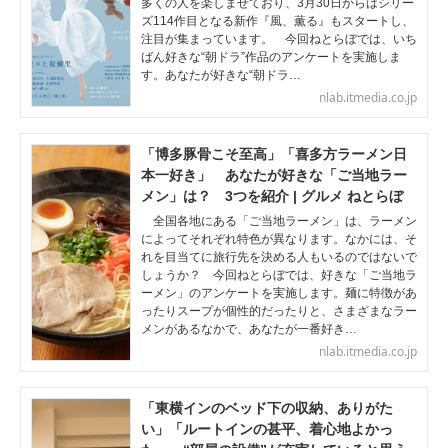
多くの人を楽しませており、3月30日からはシリー
ズ114作目となる新作『風、薫る』もスタートし、
注目が集まっています。 今回ねとらぼでは、いち
ばん好きな“朝ドラ”作品のアンケートを実施しま
す。あなたが好きな“朝ドラ…
nlab.itmedia.co.jp
「博多豚骨こそ至高」「喜多方ラーメン日
本一好き」 あなたが好きな「ご当地ラー
メン」は？ 3つを紹介 | グルメ ねとらぼ
全国各地にある「ご当地ラーメン」は、ラーメン
によってそれぞれ特色が異なります。なかには、そ
れを目当てに旅行先を決める人もいるのではないで
しょうか？ 今回ねとらぼでは、好きな「ご当地ラ
ーメン」のアンケートを実施します。麺に特徴があ
ったりスープが個性的だったりと、さまざまなラー
メンがあるなかで、あなたが一番好き…
nlab.itmedia.co.jp
「東横インのベッド下の収納、ありがた
い」「ルートインの甚平、着心地よかっ