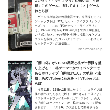
Oカセット・ライブラリ』の想い出 ＜連
載：このゲーム、探してます！＞ | ゲーム
ねとらぼ
ゲーム保存協会の松原圭吾です。今回探している
ゲームソフトは『I/Oカセット・ライブラリ』シリ
ーズです。 この『I/Oカセット・ライブラリ』
は、1979年12月から1983年8月までの工学社発行
の『I/O』誌と、その増刊や別冊に掲載されたプロ
グラムを収録したコンパクトカセット（いわゆるカ
セットテープ）が通信販…
nlab.itmedia.co.jp
『獅白杯』がVTuber界隈と格ゲー界隈を盛
り上げる！ 格ゲーマーかつイベンターで
あるホロライブ「獅白ぼたん」の軌跡 ＜連
載：あのVTuberに花束を＞ | VTuber ねと
らぼ
４月11日、12日の2日間にかけて、ホロライブ所
属の獅白ぼたんさん（以下・獅白さん）主催による
『ストリートファイター6（以下・スト6）』の大
会『獅白杯オフライン』が、横浜BUNTAIにて開催
されます。 『スト6』の大会として開催される