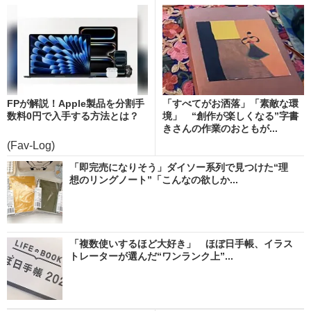
FPが解説！Apple製品を分割手
「すべてがお洒落」「素敵な環
数料0円で入手する方法とは？
境」 “創作が楽しくなる”字書
きさんの作業のおともが...
(Fav-Log)
「即完売になりそう」ダイソー系列で見つけた“理
想のリングノート”「こんなの欲しか...
「複数使いするほど大好き」 ほぼ日手帳、イラス
トレーターが選んだ“ワンランク上”...