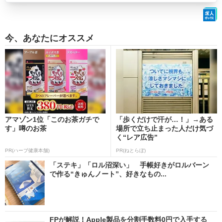
今、あなたにオススメ
アマゾン1位「このお茶ガチで
「歩くだけで汗が…！」→ある
す」噂のお茶
場所で立ち止まった人だけ気づ
く“レア広告”
PR(ハーブ健康本舗)
PR(ねとらぼ)
「ステキ」「ロル沼深い」 手帳好きがロルバーン
で作る“きゅんノート”、好きなもの...
FPが解説！Apple製品を分割手数料0円で入手する