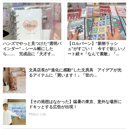
ハンズでやっと見つけた“透明バ
【ロルバーン】“新柄ラッシ
インダー”→シール帳にした
ュ”がすごい！ 今すぐ欲しいノ
ら…… 完成品に「天才す...
ート続々「なんて素敵」「...
文具店長が“進化に感動”した文房具 アイデアが光
るアイテムに「買います！」「世の...
【その発想はなかった】猛暑の東京、意外な場所に
ドキッとする広告が出現！
PR(ねとらぼ)