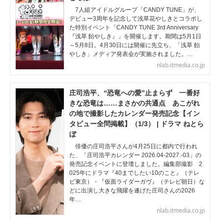
7人組アイドルグループ「CANDY TUNE」が、
デビュー3周年を記念して浅草花やしきとコラボし
た特別イベント「CANDY TUNE 3rd Anniversary
『浅草 飴やしき』」を開催します。期間は5月1日
～5月8日。4月30日には開催に先立ち、「浅草 飴
やしき」メディア発表会が実施されました。…
nlab.itmedia.co.jp
庄司浩平、“恐竜への愛”止まらず 一番好
きな恐竜は……まさかの共通点 あこがれ
の地で撮影したカレンダー発売記念【イン
タビュー全問掲載】（1/3） | ドラマ ねとら
ぼ
俳優の庄司浩平さんが4月25日に都内で行われ
た、「庄司浩平カレンダー 2026.04-2027.-03」の
発売記念イベントに登壇しました。編集部撮影 2
025年にドラマ『40までしたい10のこと』（テレ
ビ東京）・『仮面ライダーガヴ』（テレビ朝日）な
どに出演し大きな飛躍を遂げた庄司さんの2026
年…
nlab.itmedia.co.jp