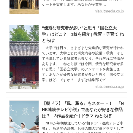
ケートを実施します。あなたが卒業生…
nlab.itmedia.co.jp
“優秀な研究者が多い”と思う「国公立大
学」はどこ？ 3校を紹介 | 教育・子育て ね
とらぼ
大学では日々、さまざまな先進的な研究が行われ
ています。大学ごとに研究内容や設備・環境、そし
て所属している研究者も異なり、それぞれに特徴が
あります。 ねとらぼでは今回、優秀な研究者が多
いと思う「国公立大学」のアンケートを実施しま
す。あなたが優秀な研究者が多いと思う「国公立大
学」はどこですか？ まずは編集部でピ…
nlab.itmedia.co.jp
【朝ドラ】『風、薫る』もスタート！ 「N
HK連続テレビ小説」であなたが好きな作品
は？ 3作品を紹介 | ドラマ ねとらぼ
NHKが毎朝放送している“朝ドラ”（連続テレビ小
説）。放送開始以来、お茶の間の定番ドラマとして