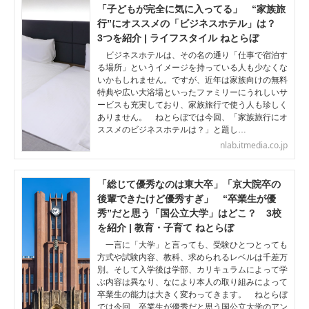
「子どもが完全に気に入ってる」 “家族旅
行”にオススメの「ビジネスホテル」は？
3つを紹介 | ライフスタイル ねとらぼ
ビジネスホテルは、その名の通り「仕事で宿泊す
る場所」というイメージを持っている人も少なくな
いかもしれません。ですが、近年は家族向けの無料
特典や広い大浴場といったファミリーにうれしいサ
ービスも充実しており、家族旅行で使う人も珍しく
ありません。 ねとらぼでは今回、「家族旅行にオ
ススメのビジネスホテルは？」と題し…
nlab.itmedia.co.jp
「総じて優秀なのは東大卒」「京大院卒の
後輩できたけど優秀すぎ」 “卒業生が優
秀”だと思う「国公立大学」はどこ？ 3校
を紹介 | 教育・子育て ねとらぼ
一言に「大学」と言っても、受験ひとつとっても
方式や試験内容、教科、求められるレベルは千差万
別。そして入学後は学部、カリキュラムによって学
ぶ内容は異なり、なにより本人の取り組みによって
卒業生の能力は大きく変わってきます。 ねとらぼ
では今回、卒業生が優秀だと思う国公立大学のアン