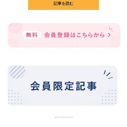
記事を読む
ITの今と未来を見通す
スマホと通信の最新トレンド
進化するPCとデバイスの未来
好きが集まる 比べて選べる
ビジネスと働き方のヒント
AI活用のいまが分かる
企業ITのトレンドを詳説
経営リーダーのコミュニティ
マーケ×ITの今がよく分かる
advertisement
ITエンジニア向け専門サイト