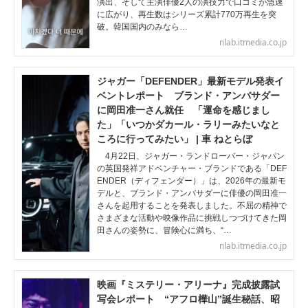
演出、そして主演俳優2人の演技力で口コミが急速
に広がり、再生数はシリーズ累計770万再生を突
破。韓国国内のみなら…
nlab.itmedia.co.jp
ジャガー「DEFENDER」最新モデル発表イ
ベントレポート ブランド・アンバサダー
に岡田准一さん就任 「運命を感じまし
た」「いつかダカール・ラリーみたいなと
ころに行ってみたい」 | 車 ねとらぼ
4月22日、ジャガー・ランドローバー・ジャパン
の英国発祥アドベンチャー・ブランドである「DEF
ENDER（ディフェンダー）」は、2026年の最新モ
デルと、ブランド・アンバサダーに俳優の岡田准一
さんを起用することを発表しました。不屈の精神で
さまざまな活動や映像作品に挑戦しつづけてきた岡
田さんの姿勢に、冒険心に満ち、“…
nlab.itmedia.co.jp
映画『ミステリー・アリーナ』完成披露試
写会レポート “アフロ樺山”誕生秘話、昭