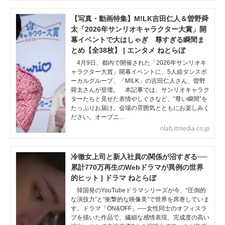
【写真・動画特集】M!LK吉田仁人＆曽野舜
太「2026年サンリオキャラクター大賞」開
幕イベントで大はしゃぎ 尊すぎる瞬間ま
とめ【全38枚】 | エンタメ ねとらぼ
4月9日、都内で開催された「2026年サンリオキ
ャラクター大賞」開幕イベントに、5人組ダンスボ
ーカルグループ、「M!LK」の吉田仁人さん、曽野
舜太さんが登壇。 本記事では、サンリオキャラク
ターたちと見せた表情やしぐさなど、“尊い瞬間”を
たっぷりお届け。会場の雰囲気とともにお楽しみく
ださい。オープニ…
nlab.itmedia.co.jp
冷徹女上司と新入社員の関係が沼すぎる──
累計770万再生のWebドラマが異例の世界
的ヒット | ドラマ ねとらぼ
韓国発のYouTubeドラマシリーズが今、“圧倒的
な演技力”と“衝撃的な映像美”で世界を席巻していま
す。ドラマ「ON&OFF」──女性同士のオフィスラ
ブを描いた作品で、繊細な感情表現、完成度の高い