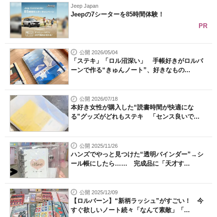
Jeep Japan
Jeepの7シーターを85時間体験！
PR
公開 2026/05/04
「ステキ」「ロル沼深い」 手帳好きがロルバ
ーンで作る“きゅんノート”、好きなもの...
公開 2026/07/18
本好き女性が購入した“読書時間が快適にな
る”グッズがどれもステキ 「センス良いで...
公開 2025/11/26
ハンズでやっと見つけた“透明バインダー”→シ
ール帳にしたら…… 完成品に「天才す...
公開 2025/12/09
【ロルバーン】“新柄ラッシュ”がすごい！ 今
すぐ欲しいノート続々「なんて素敵」「...