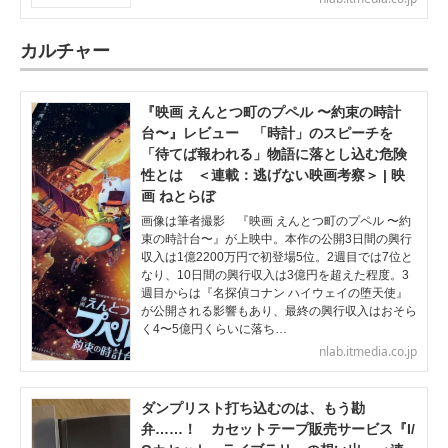
カルチャー
『映画 えんとつ町のプペル 〜約束の時計
台〜』レビュー 「時計」のスピーチを
「待てば報われる」物語に落とし込む危険
性とは ＜連載：逃げない映画考察＞ | 映
画 ねとらぼ
画像は筆者撮影 『映画 えんとつ町のプペル 〜約
束の時計台〜』が上映中。本作の公開3日間の興行
収入は1億2200万円で初登場5位。2週目では7位と
なり、10日間の興行収入は3億円を超えた程度。3
週目からは『名探偵コナン ハイウェイの堕天使』
が公開される影響もあり、最終の興行収入はおそら
く4〜5億円くらいに落ち…
nlab.itmedia.co.jp
ダンプリスト打ち込むのは、もう勘
弁……！ カセットテープ販売サービス『I/