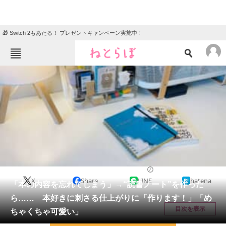
🎁 Switch 2もあたる！ プレゼントキャンペーン実施中！
ねとらぼメニュー
TOP
ニュース
エンタメ
クイズ
グルメ
地域
住まい
教育・育児
動物
リサーチ
ホビー
2026/05/16 20:15（公開）
X
Share
LINE
hatena
会員記事
「本の内容を忘れてしまう」→“読書ノート”を作った
ら…… 本好きに刺さる仕上がりに「作ります！」「め
メディア
目次を表示
ちゃくちゃ可愛い」
注目記事を集めた総合ページ