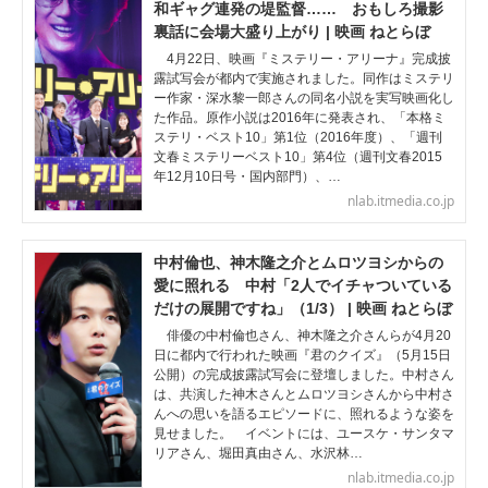
和ギャグ連発の堤監督…… おもしろ撮影
裏話に会場大盛り上がり | 映画 ねとらぼ
4月22日、映画『ミステリー・アリーナ』完成披
露試写会が都内で実施されました。同作はミステリ
ー作家・深水黎一郎さんの同名小説を実写映画化し
た作品。原作小説は2016年に発表され、「本格ミ
ステリ・ベスト10」第1位（2016年度）、「週刊
文春ミステリーベスト10」第4位（週刊文春2015
年12月10日号・国内部門）、…
nlab.itmedia.co.jp
中村倫也、神木隆之介とムロツヨシからの
愛に照れる 中村「2人でイチャついている
だけの展開ですね」（1/3） | 映画 ねとらぼ
俳優の中村倫也さん、神木隆之介さんらが4月20
日に都内で行われた映画『君のクイズ』（5月15日
公開）の完成披露試写会に登壇しました。中村さん
は、共演した神木さんとムロツヨシさんから中村さ
んへの思いを語るエピソードに、照れるような姿を
見せました。 イベントには、ユースケ・サンタマ
リアさん、堀田真由さん、水沢林…
nlab.itmedia.co.jp