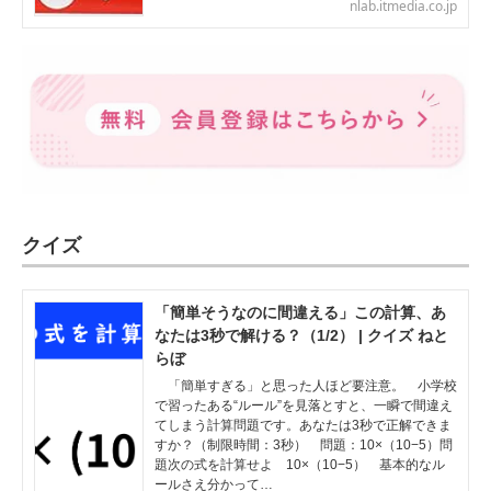
nlab.itmedia.co.jp
クイズ
「簡単そうなのに間違える」この計算、あ
なたは3秒で解ける？（1/2） | クイズ ねと
らぼ
「簡単すぎる」と思った人ほど要注意。 小学校
で習ったある“ルール”を見落とすと、一瞬で間違え
てしまう計算問題です。あなたは3秒で正解できま
すか？（制限時間：3秒） 問題：10×（10−5）問
題次の式を計算せよ 10×（10−5） 基本的なル
ールさえ分かって…