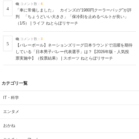
コメント数：
4
4
「車に常備しました」 カインズの“1980円クーラーバッグ”が評
判 「ちょうどいい大きさ」「保冷剤を止めるベルトが良い」
（1/5） | ライフ ねとらぼリサーチ
コメント数：
3
5
【バレーボール】ネーションズリーグ日本ラウンドで活躍を期待
している「日本男子バレー代表選手」は？【2026年版・人気投
票実施中】（投票結果） | スポーツ ねとらぼリサーチ
カテゴリ一覧
IT・科学
エンタメ
おかね