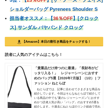
5位：
【
23％OFF
】
[ザ・ノース・フェイス]
ショルダーバッグ Pyrenees Shoulder S
担当者オススメ：
【
36％OFF
】
[クロック
ス] サンダル バヤバンド クロッグ
【Amazon】本日の割引き商品をチェックする！
読者に人気のアイテムはこちら！
「貴重品だけ持つのに最適」「長財布がピ
ッタリ入る！」 レジャーシーンにおすす
めのバッグ5選【2026年7月版】（1/2） | フ
ァッション ねとらぼ
ねとらぼでは、記事に合わせてさまざまな商品を
紹介しています。今回はそんなねとらぼで紹介して
いる商品の中でも“夏のレジャーシーズン”におすす
めかつ読者人気が高い「バッグ」のおすすめ5選を
紹介します。※過去にねとらぼのリンク経由で売れ