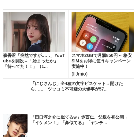
森香澄「突然ですが……」YouT
スマホ2GBで月額850円～ 格安
ubeを開設→「始まったか」
SIMをお得に使うキャンペーン
「待ってた！！」（1...
実施中！
(IIJmio)
「にじさんじ」全4種の文字ビスケット→開けた
ら…… ツッコミ不可避の大惨事が57...
「田口淳之介に似てるw」赤西仁、父親を初公開→
「イケメン！」「鼻似てる」「ヤンチ...