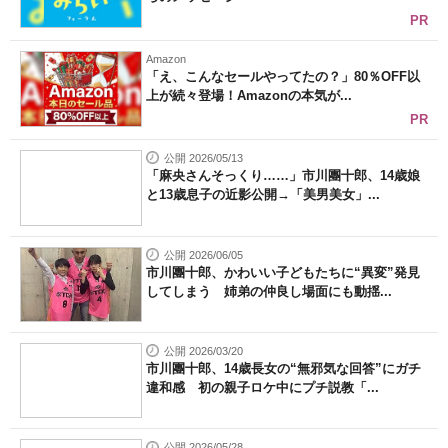
PR
Amazon
「え、こんなセールやってたの？」80％OFF以
上が続々登場！Amazonの本気が...
PR
公開 2026/05/13
「麻央さんそっくり……」市川團十郎、14歳娘
と13歳息子の近影公開→「美男美女」...
公開 2026/06/05
市川團十郎、かわいい子どもたちに“異変”発見
してしまう 姉弟の仲良し場面にも動揺...
公開 2026/03/20
市川團十郎、14歳長女の“無邪気な回答”にガチ
違和感 初の親子ロケ中にプチ説教「...
公開 2026/05/28