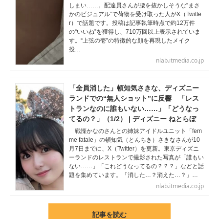
しまい……。配達員さんが腰を抜かしそうな“まさ
かのビジュアル”で荷物を受け取った人がX（Twitte
r）で話題です。投稿は記事執筆時点で約12万件
の“いいね”を獲得し、710万回以上表示されていま
す。“上弦の壱”の特徴的な顔を再現したメイク
投…
nlab.itmedia.co.jp
「全員消した」頓知気さきな、ディズニー
ランドでの“無人ショット”に反響 「レス
トランなのに誰もいない……」「どうなっ
てるの？」（1/2） | ディズニー ねとらぼ
戦慄かなのさんとの姉妹アイドルユニット「fem
me fatale」の頓知気（とんちき）さきなさんが10
月7日までに、X（Twitter）を更新。東京ディズニ
ーランドのレストランで撮影された写真が「誰もい
ない……」「これどうなってるの？？？」などと話
題を集めています。「消した…？消えた…？」…
nlab.itmedia.co.jp
記事を読む