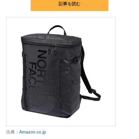
記事を読む
ITの今と未来を見通す
スマホと通信の最新トレンド
進化するPCとデバイスの未来
好きが集まる 比べて選べる
ビジネスと働き方のヒント
AI活用のいまが分かる
企業ITのトレンドを詳説
経営リーダーのコミュニティ
マーケ×ITの今がよく分かる
出典：
Amazon.co.jp
ITエンジニア向け専門サイト