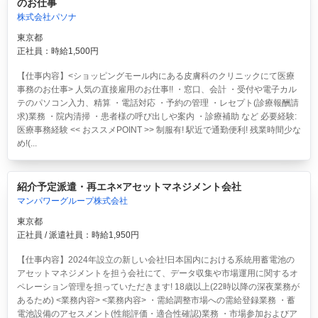
のお仕事
株式会社パソナ
東京都
正社員：時給1,500円
【仕事内容】<ショッピングモール内にある皮膚科のクリニックにて医療
事務のお仕事> 人気の直接雇用のお仕事!! ・窓口、会計 ・受付や電子カル
テのパソコン入力、精算 ・電話対応 ・予約の管理 ・レセプト(診療報酬請
求)業務 ・院内清掃 ・患者様の呼び出しや案内 ・診療補助 など 必要経験:
医療事務経験 << おススメPOINT >> 制服有! 駅近で通勤便利! 残業時間少な
め!(...
紹介予定派遣・再エネ×アセットマネジメント会社
マンパワーグループ株式会社
東京都
正社員 / 派遣社員：時給1,950円
【仕事内容】2024年設立の新しい会社!日本国内における系統用蓄電池の
アセットマネジメントを担う会社にて、データ収集や市場運用に関するオ
ペレーション管理を担っていただきます! 18歳以上(22時以降の深夜業務が
あるため) <業務内容> <業務内容> ・需給調整市場への需給登録業務 ・蓄
電池設備のアセスメント(性能評価・適合性確認)業務 ・市場参加およびア