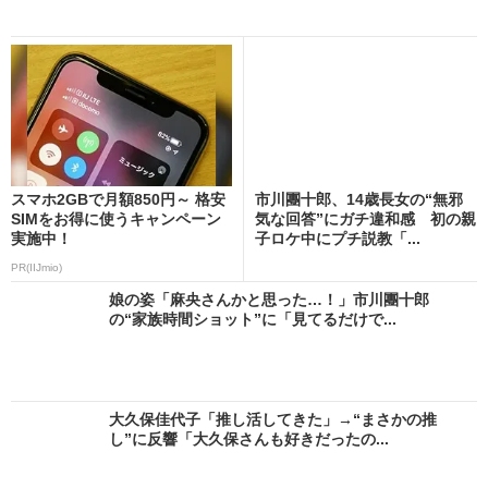
スマホ2GBで月額850円～ 格安
市川團十郎、14歳長女の“無邪
SIMをお得に使うキャンペーン
気な回答”にガチ違和感 初の親
実施中！
子ロケ中にプチ説教「...
PR(IIJmio)
娘の姿「麻央さんかと思った…！」市川團十郎
の“家族時間ショット”に「見てるだけで...
大久保佳代子「推し活してきた」→“まさかの推
し”に反響「大久保さんも好きだったの...