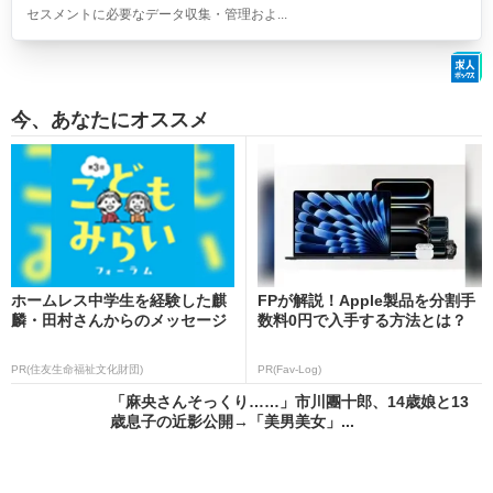
セスメントに必要なデータ収集・管理およ...
今、あなたにオススメ
ホームレス中学生を経験した麒
FPが解説！Apple製品を分割手
麟・田村さんからのメッセージ
数料0円で入手する方法とは？
PR(住友生命福祉文化財団)
PR(Fav-Log)
「麻央さんそっくり……」市川團十郎、14歳娘と13
歳息子の近影公開→「美男美女」...