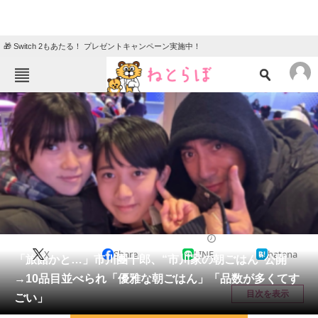
🎁 Switch 2もあたる！ プレゼントキャンペーン実施中！
ねとらぼメニュー
TOP
ニュース
エンタメ
クイズ
グルメ
地域
住まい
教育・育児
動物
リサーチ
エンタメ
2026/05/13 19:20（公開）
X
Share
LINE
hatena
会員記事
「旅館かと…」市川團十郎、“市川家の朝ごはん”公開
→10品目並べられ「優雅な朝ごはん」「品数が多くてす
メディア
目次を表示
ごい」
注目記事を集めた総合ページ