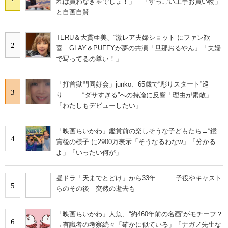
れは買わなきゃでしょ！」 「すっごい上手お買い物」
と自画自賛
TERU＆大貫亜美、“激レア夫婦ショット”にファン歓
2
喜 GLAY＆PUFFYが夢の共演「旦那おるやん」「夫婦
で写ってるの尊い！」
「打首獄門同好会」junko、65歳で“彫りスタート”巡
3
り…… “ダサすぎる”への持論に反響「理由が素敵」
「わたしもデビューしたい」
「映画ちいかわ」鑑賞前の楽しそうな子どもたち→“鑑
4
賞後の様子”に2900万表示「そうなるわなw」「分かる
よ」「いったい何が」
昼ドラ「天までとどけ」から33年…… 子役やキャスト
5
らのその後 突然の逝去も
「映画ちいかわ」人魚、“約460年前の名画”がモチーフ？
6
→有識者の考察続々「確かに似ている」「ナガノ先生な