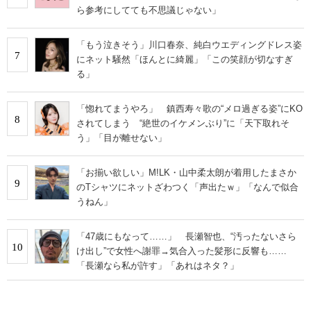
ら参考にしてても不思議じゃない」
「もう泣きそう」川口春奈、純白ウエディングドレス姿
7
にネット騒然「ほんとに綺麗」「この笑顔が切なすぎ
る」
「惚れてまうやろ」 鎮西寿々歌の“メロ過ぎる姿”にKO
8
されてしまう “絶世のイケメンぶり”に「天下取れそ
う」「目が離せない」
「お揃い欲しい」M!LK・山中柔太朗が着用したまさか
9
のTシャツにネットざわつく「声出たｗ」「なんで似合
うねん」
「47歳にもなって……」 長瀬智也、“汚ったないさら
10
け出し”で女性へ謝罪→気合入った髪形に反響も……
「長瀬なら私が許す」「あれはネタ？」