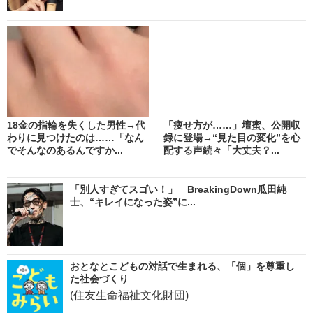
18金の指輪を失くした男性→代
「痩せ方が……」壇蜜、公開収
わりに見つけたのは……「なん
録に登場→“見た目の変化”を心
でそんなのあるんですか...
配する声続々「大丈夫？...
「別人すぎてスゴい！」 BreakingDown瓜田純
士、“キレイになった姿”に...
おとなとこどもの対話で生まれる、「個」を尊重し
た社会づくり
(住友生命福祉文化財団)