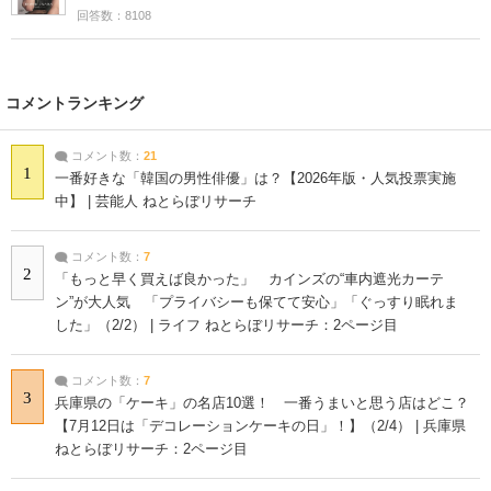
回答数：8108
コメントランキング
コメント数：
21
1
一番好きな「韓国の男性俳優」は？【2026年版・人気投票実施
中】 | 芸能人 ねとらぼリサーチ
コメント数：
7
2
「もっと早く買えば良かった」 カインズの“車内遮光カーテ
ン”が大人気 「プライバシーも保てて安心」「ぐっすり眠れま
した」（2/2） | ライフ ねとらぼリサーチ：2ページ目
コメント数：
7
3
兵庫県の「ケーキ」の名店10選！ 一番うまいと思う店はどこ？
【7月12日は「デコレーションケーキの日」！】（2/4） | 兵庫県
ねとらぼリサーチ：2ページ目