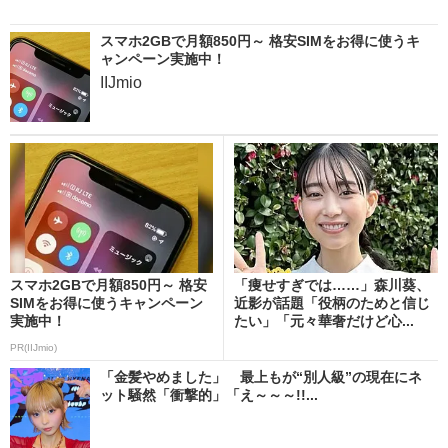
スマホ2GBで月額850円～ 格安SIMをお得に使うキ
ャンペーン実施中！
IIJmio
スマホ2GBで月額850円～ 格安
「痩せすぎでは……」森川葵、
SIMをお得に使うキャンペーン
近影が話題「役柄のためと信じ
実施中！
たい」「元々華奢だけど心...
PR(IIJmio)
「金髪やめました」 最上もが“別人級”の現在にネ
ット騒然「衝撃的」「え～～～!!...