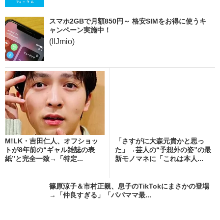
スマホ2GBで月額850円～ 格安SIMをお得に使うキ
ャンペーン実施中！
(IIJmio)
M!LK・吉田仁人、オフショッ
「さすがに大森元貴かと思っ
トが8年前の“ギャル雑誌の表
た」→芸人の“予想外の姿”の最
紙”と完全一致→「特定...
新モノマネに「これは本人...
篠原涼子＆市村正親、息子のTikTokにまさかの登場
→「仲良すぎる」「パパママ最...