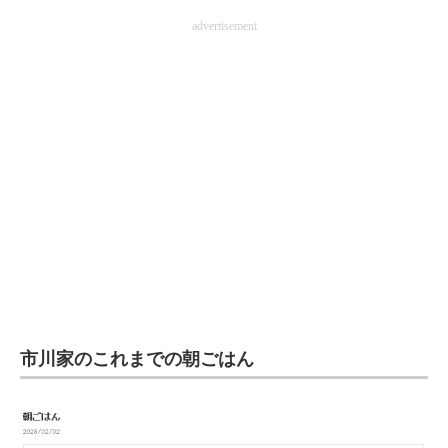
企業向けIT製品の総合サイト
advertisement
IT製品の技術・比較・事例
製造業のIT導入・活用を支援
モノづくり技術者専門サイト
エレクトロニクス専門サイト
電子設計の基本と応用
エネルギーの専門メディア
建設×テクノロジーの最前線
市川家のこれまでの朝ごはん
ちょっと気になるネットの話題