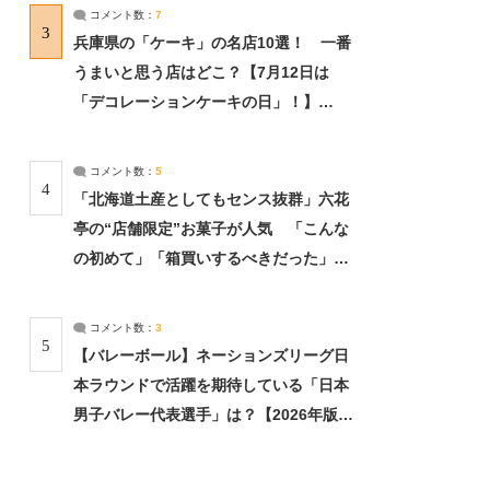
サーチ：2ページ目
コメント数：
7
3
兵庫県の「ケーキ」の名店10選！ 一番
うまいと思う店はどこ？【7月12日は
「デコレーションケーキの日」！】
（2/4） | 兵庫県 ねとらぼリサーチ：2ペ
ージ目
コメント数：
5
4
「北海道土産としてもセンス抜群」六花
亭の“店舗限定”お菓子が人気 「こんな
の初めて」「箱買いするべきだった」
（1/2） | 北海道 ねとらぼリサーチ
コメント数：
3
5
【バレーボール】ネーションズリーグ日
本ラウンドで活躍を期待している「日本
男子バレー代表選手」は？【2026年版・
人気投票実施中】（投票結果） | スポー
ツ ねとらぼリサーチ