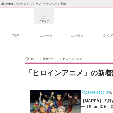
🎁 Switch 2もあたる！ プレゼントキャンペーン実施中！
メディア
TOP
ニュース
エンタメ
クイズ
注目記事を集めた総合ページ
ITの今
TOP
>
関連ワード
>
ヒロインアニメ
ビジネスと働き方のヒント
AI活用
「ヒロインアニメ」の新着
2021-06-28 20:15
ITエンジニア向け専門サイト
企業向けI
【MAPPA】の
ーリ!!! on I