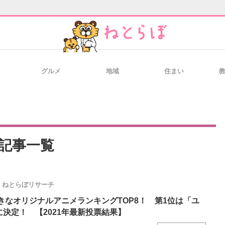
グルメ
地域
住まい
と未来を見通す
スマホと通信の最新トレンド
進化するPCとデ
のいまが分かる
企業ITのトレンドを詳説
経営リーダーの
記事一覧
ねとらぼリサーチ
T製品の総合サイト
IT製品の技術・比較・事例
製造業のIT導入
好きなオリジナルアニメランキングTOP8！ 第1位は「ユ
CE」に決定！ 【2021年最新投票結果】