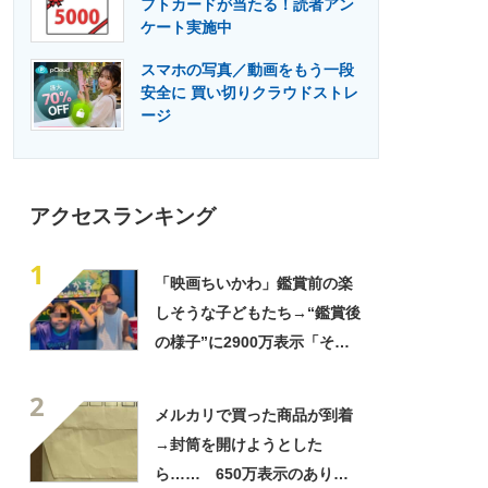
フトカードが当たる！読者アン
門メディア
建設×テクノロジーの最前線
ケート実施中
スマホの写真／動画をもう一段
安全に 買い切りクラウドストレ
ージ
アクセスランキング
1
「映画ちいかわ」鑑賞前の楽
しそうな子どもたち→“鑑賞後
の様子”に2900万表示「そう
なるわなw」「分かるよ」
2
「いったい何が」
メルカリで買った商品が到着
→封筒を開けようとした
ら…… 650万表示のありえ