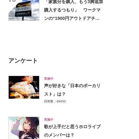
「家族分を購入、もう3脚追加
ひんやり」【使用レビュー】
購入するつもり」 ワークマ
ンの“1900円アウトドアチェ
ア”に反響 「90キロ級でも安
心して座れた」「キャンプの1
軍」の声
アンケート
実施中
声が好きな「日本のボーカリ
スト」は？
回答数：49450
実施中
歌が上手だと思うホロライブ
のメンバーは？