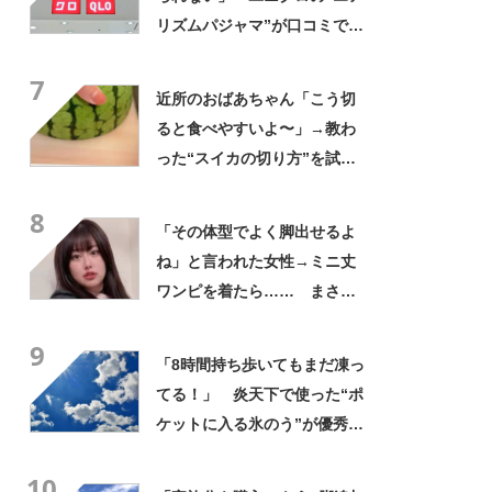
リズムパジャマ”が口コミで好
評 「冷房をつけっぱなしで
7
も長袖がありがたい」「夏で
近所のおばあちゃん「こう切
も暑く感じない」
ると食べやすいよ〜」→教わ
った“スイカの切り方”を試し
てみると…… 目からウロコ
8
の光景に「やってみます」
「その体型でよく脚出せるよ
ね」と言われた女性→ミニ丈
ワンピを着たら…… まさか
の姿に「『マジか！』って叫
9
んだ」「スーパーオシャレ」
「8時間持ち歩いてもまだ凍っ
てる！」 炎天下で使った“ポ
ケットに入る氷のう”が優秀す
ぎた 「体が一気に冷え
10
る！」「車内に半日置いても