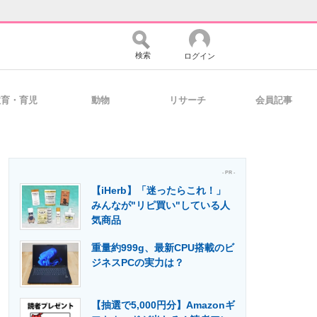
検索
ログイン
教育・育児
動物
リサーチ
会員記事
バイスの未来
好きが集まる 比べて選べる
- PR -
【iHerb】「迷ったらこれ！」
コミュニティ
マーケ×ITの今がよく分かる
みんなが"リピ買い"している人
気商品
重量約999g、最新CPU搭載のビ
・活用を支援
ジネスPCの実力は？
【抽選で5,000円分】Amazonギ