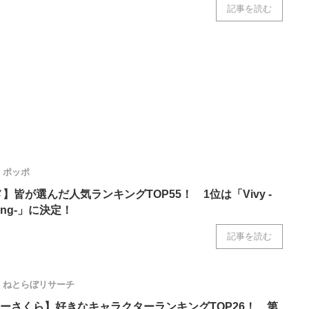
記事を読む
ニクス専門サイト
電子設計の基本と応用
エネルギーの専
ポッポ
メ】皆が選んだ人気ランキングTOP55！ 1位は「Vivy -
s Song-」に決定！
記事を読む
ねとらぼリサーチ
ーさくら】好きなキャラクターランキングTOP26！ 第