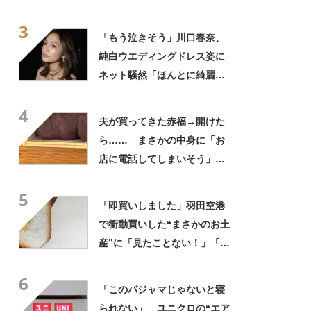
ない光景に「完全に想定外す
3
ぎて笑った」「何者？」
「もう泣きそう」川口春奈、
純白ウエディングドレス姿に
ネット騒然「ほんとに綺麗」
「この笑顔が切なすぎる」
4
夫が買ってきた赤福→開けた
ら…… まさかの中身に「お
店に電話してしまいそう」
「さすがに初めて見ました
5
笑」と107万表示
「即買いしました」羽田空港
で衝動買いした“まさかのお土
産”に「見たことない！」「み
んなに自慢したい」
6
「このパジャマじゃないと寝
られない」 ユニクロの“エア