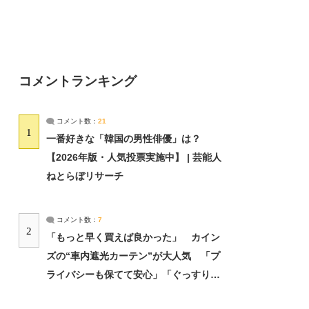
コメントランキング
コメント数：
21
1
一番好きな「韓国の男性俳優」は？
【2026年版・人気投票実施中】 | 芸能人
ねとらぼリサーチ
コメント数：
7
2
「もっと早く買えば良かった」 カイン
ズの“車内遮光カーテン”が大人気 「プ
ライバシーも保てて安心」「ぐっすり眠
れました」（2/2） | ライフ ねとらぼリ