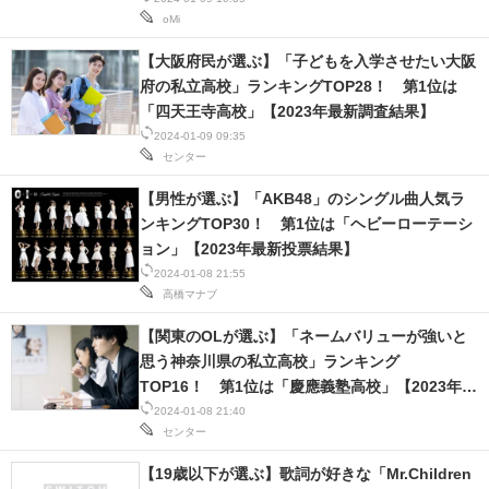
oMi
【大阪府民が選ぶ】「子どもを入学させたい大阪
府の私立高校」ランキングTOP28！ 第1位は
「四天王寺高校」【2023年最新調査結果】
2024-01-09 09:35
センター
【男性が選ぶ】「AKB48」のシングル曲人気ラ
ンキングTOP30！ 第1位は「ヘビーローテーシ
ョン」【2023年最新投票結果】
2024-01-08 21:55
高橋マナブ
【関東のOLが選ぶ】「ネームバリューが強いと
思う神奈川県の私立高校」ランキング
TOP16！ 第1位は「慶應義塾高校」【2023年最
新調査結果】
2024-01-08 21:40
センター
【19歳以下が選ぶ】歌詞が好きな「Mr.Children