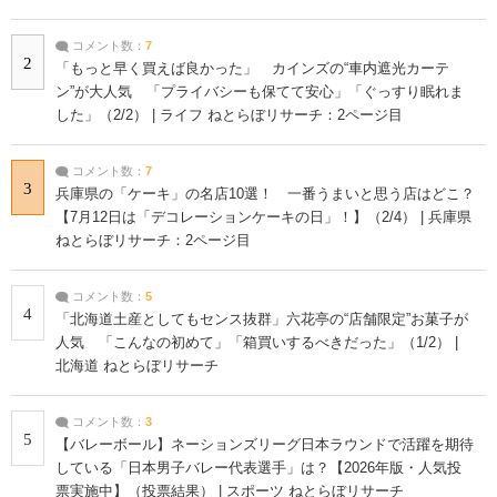
コメント数：
7
2
「もっと早く買えば良かった」 カインズの“車内遮光カーテ
ン”が大人気 「プライバシーも保てて安心」「ぐっすり眠れま
した」（2/2） | ライフ ねとらぼリサーチ：2ページ目
コメント数：
7
3
兵庫県の「ケーキ」の名店10選！ 一番うまいと思う店はどこ？
【7月12日は「デコレーションケーキの日」！】（2/4） | 兵庫県
ねとらぼリサーチ：2ページ目
コメント数：
5
4
「北海道土産としてもセンス抜群」六花亭の“店舗限定”お菓子が
人気 「こんなの初めて」「箱買いするべきだった」（1/2） |
北海道 ねとらぼリサーチ
コメント数：
3
5
【バレーボール】ネーションズリーグ日本ラウンドで活躍を期待
している「日本男子バレー代表選手」は？【2026年版・人気投
票実施中】（投票結果） | スポーツ ねとらぼリサーチ