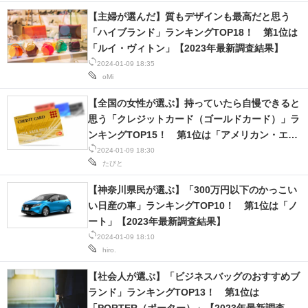
【主婦が選んだ】質もデザインも最高だと思う
「ハイブランド」ランキングTOP18！ 第1位は
「ルイ・ヴィトン」【2023年最新調査結果】
2024-01-09 18:35
oMi
【全国の女性が選ぶ】持っていたら自慢できると
思う「クレジットカード（ゴールドカード）」ラ
ンキングTOP15！ 第1位は「アメリカン・エキ
スプレス・ゴールド・カード」【2023年最新調
2024-01-09 18:30
たびと
査結果】
【神奈川県民が選ぶ】「300万円以下のかっこい
い日産の車」ランキングTOP10！ 第1位は「ノ
ート」【2023年最新調査結果】
2024-01-09 18:10
hiro.
【社会人が選ぶ】「ビジネスバッグのおすすめブ
ランド」ランキングTOP13！ 第1位は