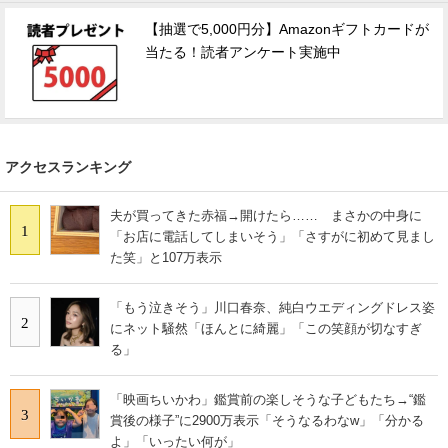
【抽選で5,000円分】Amazonギフトカードが
当たる！読者アンケート実施中
アクセスランキング
夫が買ってきた赤福→開けたら…… まさかの中身に
1
「お店に電話してしまいそう」「さすがに初めて見まし
た笑」と107万表示
「もう泣きそう」川口春奈、純白ウエディングドレス姿
2
にネット騒然「ほんとに綺麗」「この笑顔が切なすぎ
る」
「映画ちいかわ」鑑賞前の楽しそうな子どもたち→“鑑
3
賞後の様子”に2900万表示「そうなるわなw」「分かる
よ」「いったい何が」