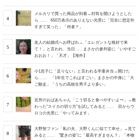
メルカリで買った商品が到着→封筒を開けようとした
4
ら…… 650万表示のありえない光景に「完全に想定外
すぎて笑った」「何者？」
友人の結婚式へお呼ばれ→「エレガントな格好で来
5
て！」と言われ、当日……まさかの参列姿に「いやすご
おおお！」「天才」【海外】
小1息子に「足りない」と言われる学童弁当→開けた
6
ら…… 「1年生でこれはすごい」まさかの中身に「大
ご馳走」「うちの高校生男子より多い」
近所のおばあちゃん「こう切ると食べやすいよ〜」→教
7
わった“スイカの切り方”を試してみると…… 目からウ
ロコの光景に「やってみます」
大野智ファン「私の夫、大野くんに似てて幸せ」→見て
8
みると…… ‟驚きの姿”に「最高すぎません？」「本物