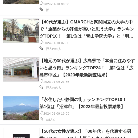
2024-01-10 08:30
哲
【40代が選ぶ】GMARCHと関関同立の大学の中
で「企業からの評価が高いと思う大学」ランキン
グTOP10！ 第1位は「青山学院大学」と「明治
大学」【2023年最新調査結果】
2024-01-10 07:30
押入れの人
【地元の30代が選ぶ】広島県で「本当に住みやす
いと思う街」ランキングTOP24！ 第1位は「広
島市中区」【2023年最新調査結果】
2024-01-09 21:55
押入れの人
「永住したい静岡の街」ランキングTOP10！
第1位は「沼津市」【2023年最新投票結果】
2024-01-09 19:55
たびと
【50代の女性が選ぶ】「00年代」を代表する男