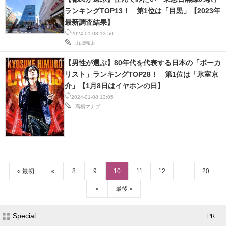
ランキングTOP13！ 第1位は「目黒」【2023年
最新調査結果】
2024-01-08 13:50
山城颯太
【男性が選ぶ】80年代を代表する日本の「ボーカ
リスト」ランキングTOP28！ 第1位は「氷室京
介」【1月8日はイヤホンの日】
2024-01-08 13:05
高橋マナブ
« 最初
«
8
9
10
11
12
20
»
最後 »
Special
- PR -