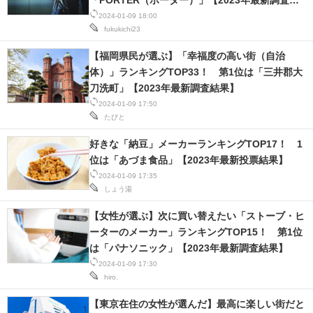
「PORTER（ポーター）」【2023年最新調査結
果】
2024-01-09 18:00
fukukichi23
【福岡県民が選ぶ】「幸福度の高い街（自治
体）」ランキングTOP33！ 第1位は「三井郡大
刀洗町」【2023年最新調査結果】
2024-01-09 17:50
たびと
好きな「納豆」メーカーランキングTOP17！ 1
位は「あづま食品」【2023年最新投票結果】
2024-01-09 17:35
しょう湯
【女性が選ぶ】次に買い替えたい「ストーブ・ヒ
ーターのメーカー」ランキングTOP15！ 第1位
は「パナソニック」【2023年最新調査結果】
2024-01-09 17:30
hiro.
【東京在住の女性が選んだ】最高に楽しい街だと