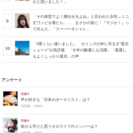
かと思いました！」
「その体型でよく脚出せるよね」と言われた女性→ミニ
9
丈ワンピを着たら…… まさかの姿に「『マジか！』っ
て叫んだ」「スーパーオシャレ」
「4度くらい違いました」 カインズの外に吊るす“遮光
10
シェード”が高評価 「今年の酷暑にも活躍」「風通し
もよくしっかり遮光」の声
アンケート
実施中
声が好きな「日本のボーカリスト」は？
回答数：49461
実施中
歌が上手だと思うホロライブのメンバーは？
回答数：23837