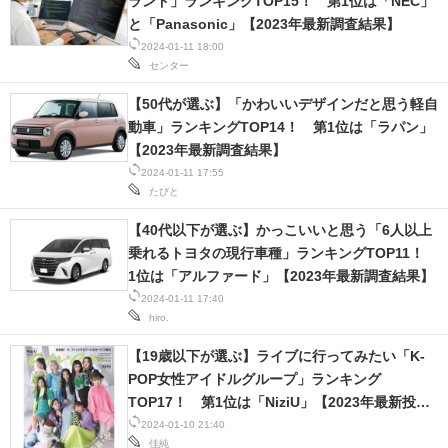
ランド」ランキングTOP15！ 第1位は「NEC」
と「Panasonic」【2023年最新調査結果】
スマホと通信の最新トレンド
2024-01-11 18:00
センター
進化するPCとデバイスの未来
【50代が選ぶ】「かわいいデザインだと思う軽自
好きが集まる 比べて選べる
動車」ランキングTOP14！ 第1位は「ラパン」
【2023年最新調査結果】
ビジネスと働き方のヒント
2024-01-11 17:55
たびと
AI活用のいまが分かる
【40代以下が選ぶ】かっこいいと思う「6人以上
企業ITのトレンドを詳説
乗れるトヨタの現行車種」ランキングTOP11！
1位は「アルファード」【2023年最新調査結果】
経営リーダーのコミュニティ
2024-01-11 17:40
hiro.
マーケ×ITの今がよく分かる
【19歳以下が選ぶ】ライブに行ってみたい「K-
ITエンジニア向け専門サイト
POP女性アイドルグループ」ランキング
TOP17！ 第1位は「NiziU」【2023年最新投票
企業向けIT製品の総合サイト
結果】
2024-01-10 21:40
佳純