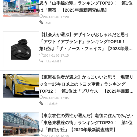
思う「山手線の駅」ランキングTOP23！ 第1位
は「新宿」【2023年最新調査結果】
2024-01-09 17:20
oMi
【社会人が選ぶ】デザインがおしゃれだと思う
「アウトドアブランド」ランキングTOP19！
第1位は「ザ・ノース・フェイス」【2023年最新
調査結果】
2024-01-09 17:15
fukukichi23
【東海在住者が選ぶ】かっこいいと思う「燃費リ
ッター25キロ以上のトヨタ車種」ランキング
TOP12！ 第1位は「プリウス」【2023年最新調
査結果】
2024-01-09 17:05
山城颯太
【東京在住の男性が選んだ】老後に住んでみたい
「東急東横線の街」ランキングTOP20！ 第1位
は「自由が丘」【2023年最新調査結果】
2024-01-09 10:35