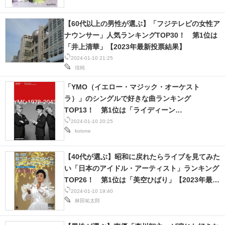
IT製品の技術・比較・事例
【60代以上の男性が選ぶ】「フジテレビの女性ア
製造業のIT導入・活用を支援
ナウンサー」人気ランキングTOP30！ 第1位は
「井上清華」【2023年最新投票結果】
モノづくり技術者専門サイト
2024-01-10 21:25
佳純
エレクトロニクス専門サイト
「YMO（イエロー・マジック・オーケスト
電子設計の基本と応用
ラ）」のシングルで好きな曲ランキング
TOP13！ 第1位は「ライディーン
エネルギーの専門メディア
（RYDEEN）」【2023年最新投票結果】
2024-01-10 20:25
kotone
建設×テクノロジーの最前線
【40代が選ぶ】昭和に戻れたらライブを見てみた
ちょっと気になるネットの話題
い「日本のアイドル・アーティスト」ランキング
TOP26！ 第1位は「美空ひばり」【2023年最新
調査結果】
2024-01-10 19:40
林田祐太郎