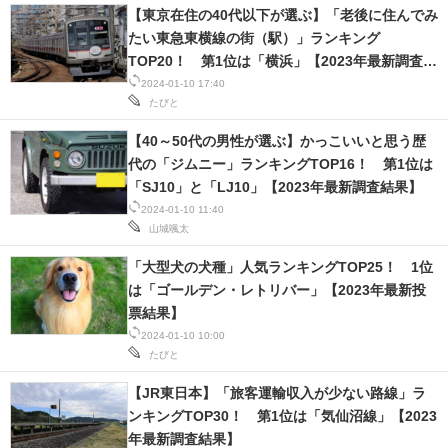
【東京在住の40代以下が選ぶ】「老後に住んでみ
たい東急東横線の街（駅）」ランキング
TOP20！ 第1位は「横浜」【2023年最新調査結
果】
2024-01-10 17:40
たびと
【40～50代の男性が選ぶ】かっこいいと思う歴
代の「ジムニー」ランキングTOP16！ 第1位は
「SJ10」と「LJ10」【2023年最新調査結果】
2024-01-10 11:40
山城颯太
「大型犬の犬種」人気ランキングTOP25！ 1位
は「ゴールデン・レトリバー」【2023年最新投
票結果】
2024-01-10 10:00
たびと
【JR東日本】「旅客運輸収入が少ない路線」ラ
ンキングTOP30！ 第1位は「気仙沼線」【2023
年最新調査結果】