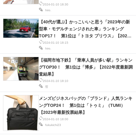
2024-01-10 18:30
hiro.
【40代が選ぶ】かっこいいと思う「2023年の新
型車・モデルチェンジされた車」ランキング
TOP17！ 第1位は「トヨタ プリウス」【2023
年最新調査結果】
2024-01-10 18:15
hiro.
【福岡市地下鉄】「乗車人員が多い駅」ランキン
グTOP30！ 第1位は「博多」【2022年度最新調
査結果】
2024-01-10 18:10
哲
メンズビジネスバッグの「ブランド」人気ランキ
ングTOP24！ 第1位は「トゥミ」（TUMI）
【2023年最新投票結果】
2024-01-10 18:00
fukukichi23