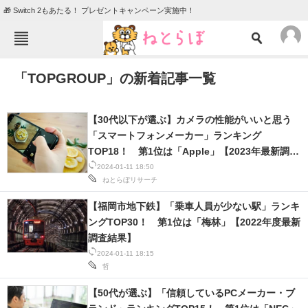
🎁 Switch 2もあたる！ プレゼントキャンペーン実施中！
ねとらぼメニュー
「TOPGROUP」の新着記事一覧
TOP
ニュース
エンタメ
クイズ
【30代以下が選ぶ】カメラの性能がいいと思う
グルメ
地域
「スマートフォンメーカー」ランキング
TOP18！ 第1位は「Apple」【2023年最新調査
住まい
教育・育児
結果】
2024-01-11 18:50
ねとらぼリサーチ
動物
リサーチ
【福岡市地下鉄】「乗車人員が少ない駅」ランキ
会員記事
ングTOP30！ 第1位は「梅林」【2022年度最新
調査結果】
メディア
2024-01-11 18:15
哲
注目記事を集めた総合ページ
【50代が選ぶ】「信頼しているPCメーカー・ブ
ITの今と未来を見通す