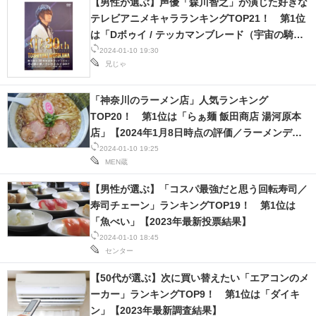
【男性が選ぶ】声優「森川智之」が演じた好きな
テレビアニメキャラランキングTOP21！ 第1位
は「Dボゥイ / テッカマンブレード（宇宙の騎士
テッカマンブレード）」【2023年最新投票結
2024-01-10 19:30
兄じゃ
果】
「神奈川のラーメン店」人気ランキング
TOP20！ 第1位は「らぁ麺 飯田商店 湯河原本
店」【2024年1月8日時点の評価／ラーメンデー
タベース】
2024-01-10 19:25
MEN蔵
【男性が選ぶ】「コスパ最強だと思う回転寿司／
寿司チェーン」ランキングTOP19！ 第1位は
「魚べい」【2023年最新投票結果】
2024-01-10 18:45
センター
【50代が選ぶ】次に買い替えたい「エアコンのメ
ーカー」ランキングTOP9！ 第1位は「ダイキ
ン」【2023年最新調査結果】