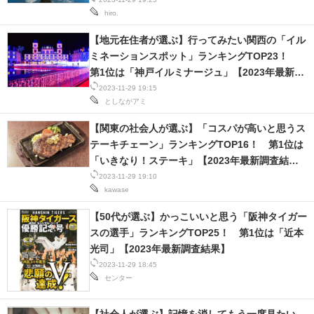
hiro.
【地元在住者が選ぶ】行ってみたい関西の「イル
ミネーションスポット」ランキングTOP23！
第1位は「神戸イルミナージュ」【2023年最新調
査結果】
2023-11-29 19:15
としながアミ
【関東の社会人が選ぶ】「コスパが高いと思うス
テーキチェーン」ランキングTOP16！ 第1位は
「いきなり！ステーキ」【2023年最新調査結
果】
2023-11-29 19:10
kawase
【50代が選ぶ】かっこいいと思う「阪神タイガー
スの選手」ランキングTOP25！ 第1位は「近本
光司」【2023年最新調査結果】
2023-11-29 18:45
センター