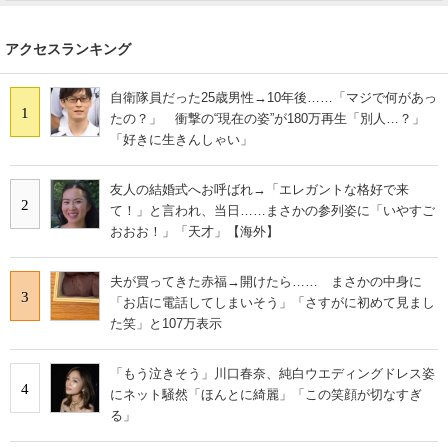
アクセスランキング
自衛隊員だった25歳男性→10年後……「マジで何があっ
1
たの？」 衝撃の“現在の姿”が180万再生「別人…？」
「好きに生きんしゃい」
友人の結婚式へお呼ばれ→「エレガントな格好で来
2
て！」と言われ、当日……まさかの参列姿に「いやすご
おおお！」「天才」【海外】
夫が買ってきた赤福→開けたら…… まさかの中身に
3
「お店に電話してしまいそう」「さすがに初めて見まし
た笑」と107万表示
「もう泣きそう」川口春奈、純白ウエディングドレス姿
4
にネット騒然「ほんとに綺麗」「この笑顔が切なすぎ
る」