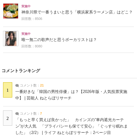
実施中
神奈川県で一番うまいと思う「横浜家系ラーメン店」はどこ？
回答数：8506
実施中
唯一無二の歌声だと思うボーカリストは？
回答数：8080
コメントランキング
コメント数：
21
1
一番好きな「韓国の男性俳優」は？【2026年版・人気投票実施
中】 | 芸能人 ねとらぼリサーチ
コメント数：
7
2
「もっと早く買えば良かった」 カインズの“車内遮光カーテ
ン”が大人気 「プライバシーも保てて安心」「ぐっすり眠れま
した」（2/2） | ライフ ねとらぼリサーチ：2ページ目