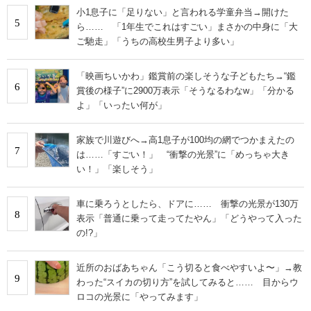
小1息子に「足りない」と言われる学童弁当→開けた
5
ら…… 「1年生でこれはすごい」まさかの中身に「大
ご馳走」「うちの高校生男子より多い」
「映画ちいかわ」鑑賞前の楽しそうな子どもたち→“鑑
6
賞後の様子”に2900万表示「そうなるわなw」「分かる
よ」「いったい何が」
家族で川遊びへ→高1息子が100均の網でつかまえたの
7
は……「すごい！」 “衝撃の光景”に「めっちゃ大き
い！」「楽しそう」
車に乗ろうとしたら、ドアに…… 衝撃の光景が130万
8
表示「普通に乗って走ってたやん」「どうやって入った
の!?」
近所のおばあちゃん「こう切ると食べやすいよ〜」→教
9
わった“スイカの切り方”を試してみると…… 目からウ
ロコの光景に「やってみます」