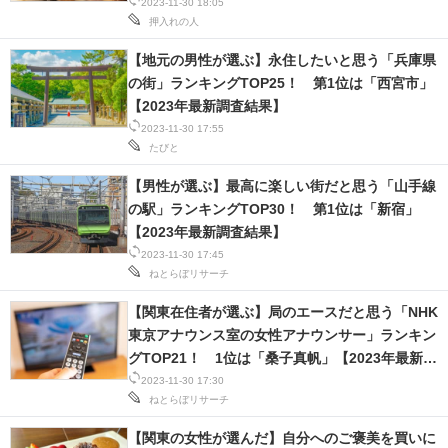
2023-11-30 18:05
IT製品の技術・比較・事例
押入れの人
製造業のIT導入・活用を支援
【地元の男性が選ぶ】永住したいと思う「兵庫県
の街」ランキングTOP25！ 第1位は「西宮市」
モノづくり技術者専門サイト
【2023年最新調査結果】
2023-11-30 17:55
エレクトロニクス専門サイト
たびと
【男性が選ぶ】最高に楽しい街だと思う「山手線
電子設計の基本と応用
の駅」ランキングTOP30！ 第1位は「新宿」
エネルギーの専門メディア
【2023年最新調査結果】
2023-11-30 17:45
建設×テクノロジーの最前線
ねとらぼリサーチ
【関東在住者が選ぶ】局のエースだと思う「NHK
ちょっと気になるネットの話題
東京アナウンス室の女性アナウンサー」ランキン
グTOP21！ 1位は「桑子真帆」【2023年最新調
査結果】
2023-11-30 17:30
ねとらぼリサーチ
【関東の女性が選んだ】自分へのご褒美を買いに