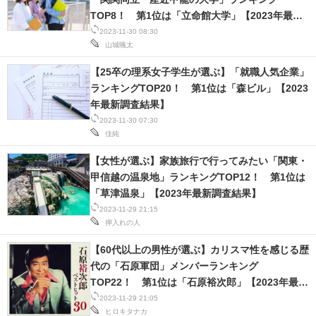
TOP8！ 第1位は「立命館大学」【2023年最新
調査結果】
2023-11-30 08:30
山城颯太
【25卒の理系女子学生が選ぶ】「就職人気企業」
ランキングTOP20！ 第1位は「森ビル」【2023
年最新調査結果】
2023-11-30 07:30
佳純
【女性が選ぶ】家族旅行で行ってみたい「関東・
甲信越の温泉地」ランキングTOP12！ 第1位は
「草津温泉」【2023年最新調査結果】
2023-11-29 21:15
押入れの人
【60代以上の男性が選ぶ】カリスマ性を感じる歴
代の「石原軍団」メンバーランキング
TOP22！ 第1位は「石原裕次郎」【2023年最新
調査結果】
2023-11-29 21:05
ヒロキタナカ