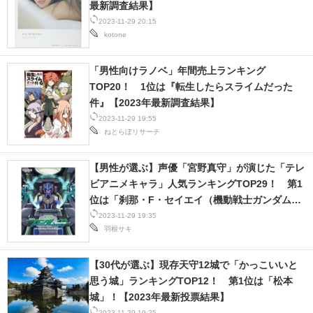
最新調査結果】
2023-11-29 20:15
kotone
「男性向けラノベ」年間売上ランキング
TOP20！ 1位は『転生したらスライムだった
件』【2023年最新調査結果】
2023-11-29 19:55
ねとらぼリサーチ
【男性が選ぶ】声優「宮野真守」が演じた「テレ
ビアニメキャラ」人気ランキングTOP29！ 第1
位は「刹那・F・セイエイ（機動戦士ガンダム
00）」【2023年最新投票結果】
2023-11-29 19:35
羽根サキ
【30代が選ぶ】現存天守12城で「かっこいいと
思う城」ランキングTOP12！ 第1位は「松本
城」！【2023年最新投票結果】
2023-11-29 19:25