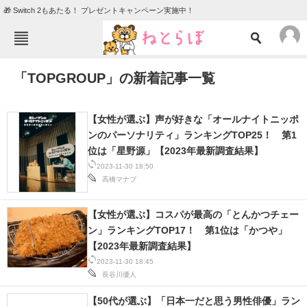
🎁 Switch 2もあたる！ プレゼントキャンペーン実施中！
ねとらぼメニュー
「TOPGROUP」の新着記事一覧
TOP
ニュース
エンタメ
クイズ
【女性が選ぶ】声が好きな「オールナイトニッポ
グルメ
地域
ンのパーソナリティ」ランキングTOP25！ 第1
位は「星野源」【2023年最新調査結果】
住まい
教育・育児
2023-11-30 18:50
高橋マナブ
動物
リサーチ
会員記事
【女性が選ぶ】コスパが最高の「とんかつチェー
ン」ランキングTOP17！ 第1位は「かつや」
【2023年最新調査結果】
メディア
2023-11-30 18:45
注目記事を集めた総合ページ
長谷川優人
【50代が選ぶ】「日本一だと思う男性俳優」ラン
ITの今と未来を見通す