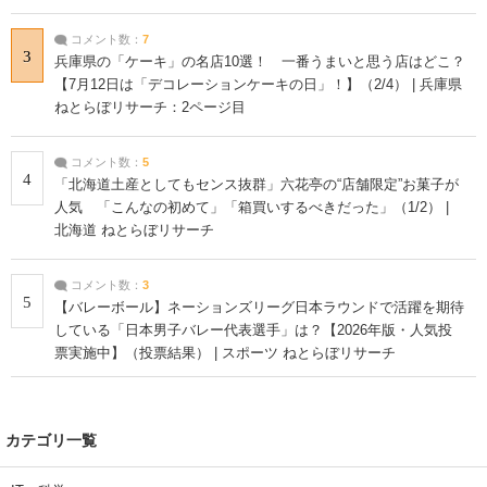
コメント数：
7
3
兵庫県の「ケーキ」の名店10選！ 一番うまいと思う店はどこ？
【7月12日は「デコレーションケーキの日」！】（2/4） | 兵庫県
ねとらぼリサーチ：2ページ目
コメント数：
5
4
「北海道土産としてもセンス抜群」六花亭の“店舗限定”お菓子が
人気 「こんなの初めて」「箱買いするべきだった」（1/2） |
北海道 ねとらぼリサーチ
コメント数：
3
5
【バレーボール】ネーションズリーグ日本ラウンドで活躍を期待
している「日本男子バレー代表選手」は？【2026年版・人気投
票実施中】（投票結果） | スポーツ ねとらぼリサーチ
カテゴリ一覧