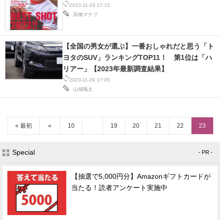
2023-11-29 17:15
高橋マナブ
【全国の男女が選ぶ】一番おしゃれだと思う「ト
ヨタのSUV」ランキングTOP11！ 第1位は「ハ
リアー」【2023年最新調査結果】
2023-11-29 17:05
山城颯太
« 最初
«
10
19
20
21
22
23
Special
- PR -
【抽選で5,000円分】Amazonギフトカードが
当たる！読者アンケート実施中