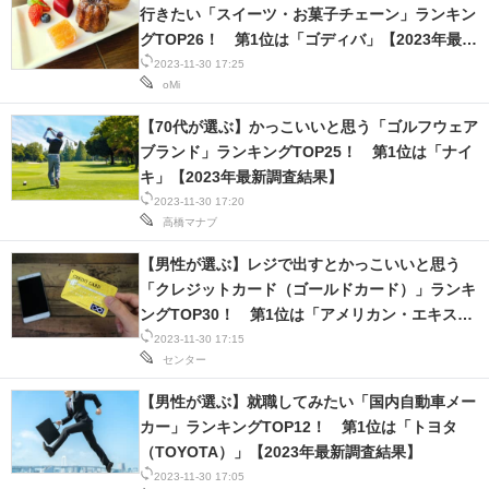
行きたい「スイーツ・お菓子チェーン」ランキン
グTOP26！ 第1位は「ゴディバ」【2023年最新
調査結果】
2023-11-30 17:25
oMi
【70代が選ぶ】かっこいいと思う「ゴルフウェア
ブランド」ランキングTOP25！ 第1位は「ナイ
キ」【2023年最新調査結果】
2023-11-30 17:20
高橋マナブ
【男性が選ぶ】レジで出すとかっこいいと思う
「クレジットカード（ゴールドカード）」ランキ
ングTOP30！ 第1位は「アメリカン・エキスプ
レス・ゴールド・カード」【2023年最新調査結
2023-11-30 17:15
センター
果】
【男性が選ぶ】就職してみたい「国内自動車メー
カー」ランキングTOP12！ 第1位は「トヨタ
（TOYOTA）」【2023年最新調査結果】
2023-11-30 17:05