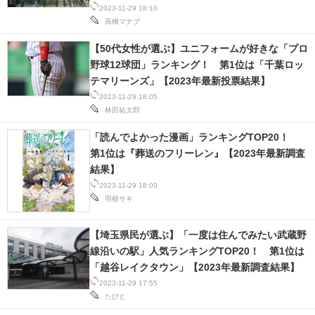
2023-11-29 18:10
高橋マナブ
【50代女性が選ぶ】ユニフォームが好きな「プロ
野球12球団」ランキング！ 第1位は「千葉ロッ
テマリーンズ」【2023年最新投票結果】
2023-11-29 18:05
林田祐太郎
「読んでよかった漫画」ランキングTOP20！
第1位は『葬送のフリーレン』【2023年最新調査
結果】
2023-11-29 18:00
羽根サキ
【埼玉県民が選ぶ】「一度は住んでみたい武蔵野
線沿いの駅」人気ランキングTOP20！ 第1位は
「越谷レイクタウン」【2023年最新調査結果】
2023-11-29 17:55
たびと