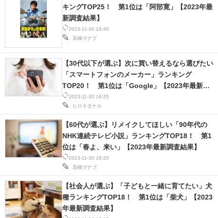
キングTOP25！ 第1位は「阿部寛」【2023年最
スマホと通信の最新トレンド
新調査結果】
2023-11-30 18:40
進化するPCとデバイスの未来
高橋マナブ
好きが集まる 比べて選べる
【30代以下が選ぶ】次に買い替えるなら選びたい
「スマートフォンのメーカー」ランキング
ビジネスと働き方のヒント
TOP20！ 第1位は「Google」【2023年最新調
査結果】
2023-11-30 18:25
AI活用のいまが分かる
ヒロキタナカ
企業ITのトレンドを詳説
【60代が選ぶ】リメイクしてほしい「90年代の
NHK連続テレビ小説」ランキングTOP18！ 第1
経営リーダーのコミュニティ
位は「春よ、来い」【2023年最新調査結果】
2023-11-30 18:20
マーケ×ITの今がよく分かる
高橋マナブ
ITエンジニア向け専門サイト
【社会人が選ぶ】「子どもと一緒に育てたい」犬
種ランキングTOP18！ 第1位は「柴犬」【2023
企業向けIT製品の総合サイト
年最新調査結果】