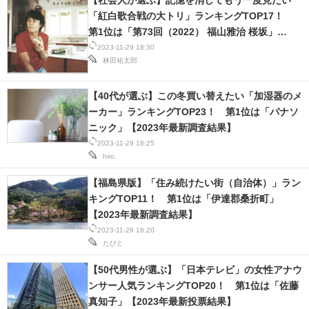
【社会人が選ぶ】記憶を消してもう一度見たい
「紅白歌合戦の大トリ」ランキングTOP17！
第1位は「第73回（2022） 福山雅治 桜坂」
【2023年最新調査結果】
2023-11-29 18:30
林田祐太郎
【40代が選ぶ】この冬買い替えたい「加湿器のメ
ーカー」ランキングTOP23！ 第1位は「パナソ
ニック」【2023年最新調査結果】
2023-11-29 18:25
hiro.
【福島県版】「住み続けたい街（自治体）」ラン
キングTOP11！ 第1位は「伊達郡桑折町」
【2023年最新調査結果】
2023-11-29 18:20
たびと
【50代男性が選ぶ】「日本テレビ」の女性アナウ
ンサー人気ランキングTOP20！ 第1位は「佐藤
真知子」【2023年最新投票結果】