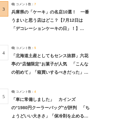
サーチ：2ページ目
コメント数：
7
3
兵庫県の「ケーキ」の名店10選！ 一番
うまいと思う店はどこ？【7月12日は
「デコレーションケーキの日」！】
（2/4） | 兵庫県 ねとらぼリサーチ：2ペ
ージ目
コメント数：
5
4
「北海道土産としてもセンス抜群」六花
亭の“店舗限定”お菓子が人気 「こんな
の初めて」「箱買いするべきだった」
（1/2） | 北海道 ねとらぼリサーチ
コメント数：
4
5
「車に常備しました」 カインズ
の“1980円クーラーバッグ”が評判 「ち
ょうどいい大きさ」「保冷剤を止めるベ
ルトが良い」（1/5） | ライフ ねとらぼ
リサーチ