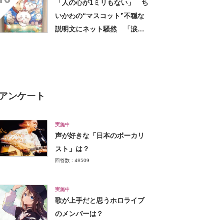
「人の心が1ミリもない」 ち
いかわの“マスコット”不穏な
説明文にネット騒然 「涙し
か出ない」「HPが0になるわ
こんなん」「地獄か？」
アンケート
実施中
声が好きな「日本のボーカリ
スト」は？
回答数：49509
実施中
歌が上手だと思うホロライブ
のメンバーは？