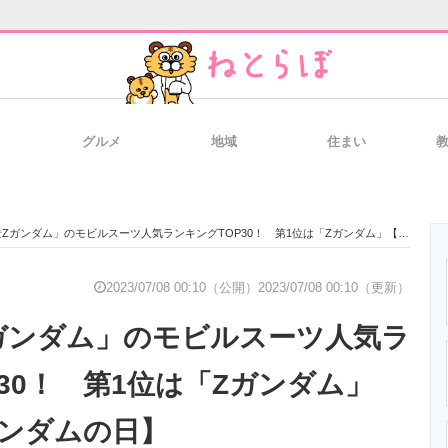
グルメ
地域
住まい
と未来を見通す
スマホと通信の最新トレンド
進化するPCとデ
ガンダム」のモビルスーツ人気ランキングTOP30！ 第1位は「Zガンダム」【7月8日はガンダムの日】
のいまが分かる
企業ITのトレンドを詳説
経営リーダーの
2023/07/08 00:10（公開）
2023/07/08 00:10（更新）
ガンダム」のモビルスーツ人気ラ
T製品の総合サイト
IT製品の技術・比較・事例
製造業のIT導入
30！ 第1位は「Zガンダム」
ガンダムの日】