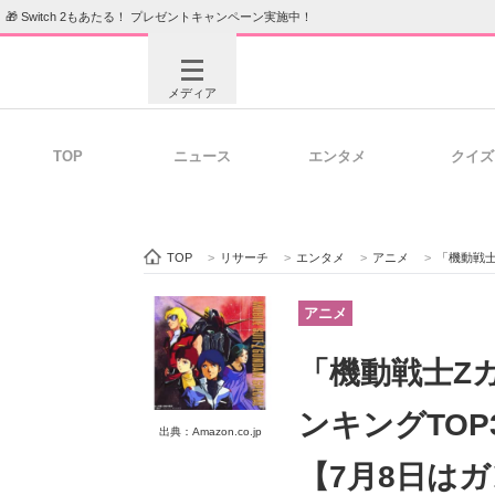
🎁 Switch 2もあたる！ プレゼントキャンペーン実施中！
メディア
TOP
ニュース
エンタメ
クイズ
注目記事を集めた総合ページ
ITの今
TOP
>
リサーチ
>
エンタメ
>
アニメ
>
「機動戦士Z
ビジネスと働き方のヒント
AI活用
アニメ
「機動戦士Z
ITエンジニア向け専門サイト
企業向けI
ンキングTOP
出典：Amazon.co.jp
【7月8日は