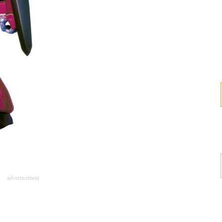
advertisement