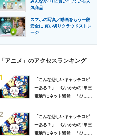
みんなが"リピ買い"している人
門メディア
建設×テクノロジーの最前線
気商品
スマホの写真／動画をもう一段
安全に 買い切りクラウドストレ
ージ
「アニメ」のアクセスランキング
1
「こんな悲しいキャッチコピ
ーある？」 ちいかわの“単三
電池”にネット騒然 「ひ…人
の心ない……」「闇の深いグ
2
ッズで震える」「いやあああ
「こんな悲しいキャッチコピ
あああああああ」
ーある？」 ちいかわの“単三
電池”にネット騒然 「ひ…人