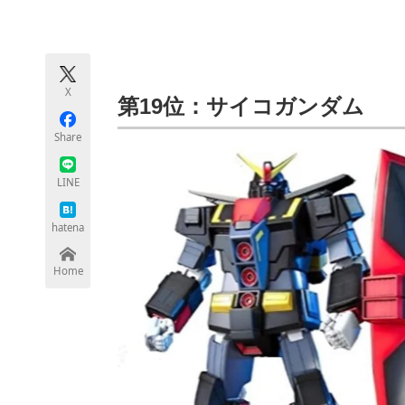
モノづくり技術者専門サイト
エレクトロ
X
ちょっと気になるネットの話題
第19位：サイコガンダム
Share
LINE
hatena
Home