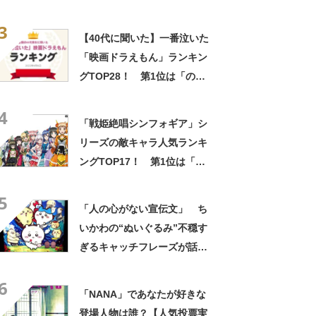
の心ない……」「闇の深いグ
3
ッズで震える」「いやあああ
【40代に聞いた】一番泣いた
あああああああ」
「映画ドラえもん」ランキン
グTOP28！ 第1位は「のび
太の恐竜」【2023年最新調査
4
結果】
「戦姫絶唱シンフォギア」シ
リーズの敵キャラ人気ランキ
ングTOP17！ 第1位は「キ
ャロル・マールス・ディーン
5
ハイム」！【2021年投票結
「人の心がない宣伝文」 ち
果】
いかわの“ぬいぐるみ”不穏す
ぎるキャッチフレーズが話
題 「なんかとんでもないこ
6
と言ってない！？」「もう包
「NANA」であなたが好きな
み隠さなくなってきたな」
登場人物は誰？【人気投票実