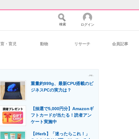
検索
ログイン
教育・育児
動物
リサーチ
会員記事
バイスの未来
好きが集まる 比べて選べる
- PR -
重量約999g、最新CPU搭載のビ
コミュニティ
マーケ×ITの今がよく分かる
ジネスPCの実力は？
【抽選で5,000円分】Amazonギ
・活用を支援
フトカードが当たる！読者アン
ケート実施中
【iHerb】「迷ったらこれ！」