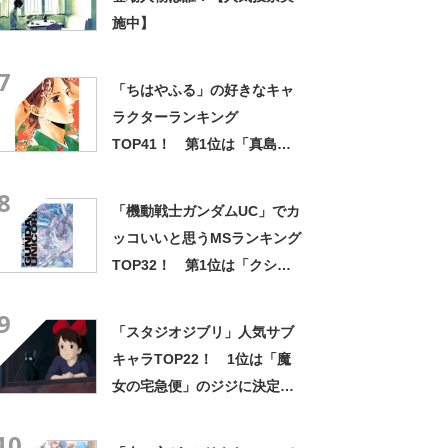
施中】
7
「ちはやふる」の好きなキャ
ラクターランキング
TOP41！ 第1位は「真島太
一」【2023年最新投票結果】
8
「機動戦士ガンダムUC」でカ
ッコいいと思うMSランキング
TOP32！ 第1位は「クシャ
トリヤ」【2023年最新投票結
9
果】
「スタジオジブリ」人気サブ
キャラTOP22！ 1位は「魔
女の宅急便」のジジに決定！
【2021年最新調査結果】
10