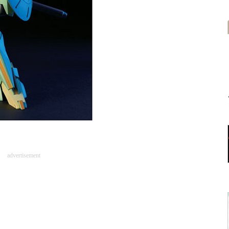
advertisement