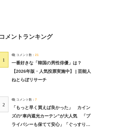
コメントランキング
コメント数：
21
1
一番好きな「韓国の男性俳優」は？
【2026年版・人気投票実施中】 | 芸能人
ねとらぼリサーチ
コメント数：
7
2
「もっと早く買えば良かった」 カイン
ズの“車内遮光カーテン”が大人気 「プ
ライバシーも保てて安心」「ぐっすり眠
れました」（2/2） | ライフ ねとらぼリ