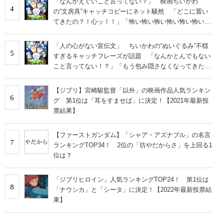
「なんかえぐいこと言ってない？」 映画ちいかわ
4
の“文房具”キャッチコピーにネット騒然 「どこに置い
てきたの？！心ッ！！」「怖い怖い怖い怖い怖い怖い怖
い」
「人の心がない宣伝文」 ちいかわの“ぬいぐるみ”不穏
5
すぎるキャッチフレーズが話題 「なんかとんでもない
こと言ってない！？」「もう包み隠さなくなってきた
な」
【ジブリ】宮崎駿監督「以外」の映画作品人気ランキン
6
グ 第1位は「耳をすませば」に決定！【2021年最新投
票結果】
【ファーストガンダム】「シャア・アズナブル」の名言
7
ランキングTOP34！ 2位の「坊やだからさ」を上回る1
位は？
「ジブリヒロイン」人気ランキングTOP24！ 第1位は
8
「ナウシカ」と「シータ」に決定！【2022年最新投票結
果】