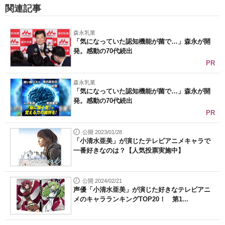
関連記事
森永乳業
「気になっていた認知機能が菌で…」森永が開
発。感動の70代続出
PR
森永乳業
「気になっていた認知機能が菌で…」森永が開
発。感動の70代続出
PR
公開 2023/01/28
「小清水亜美」が演じたテレビアニメキャラで
一番好きなのは？【人気投票実施中】
公開 2024/02/21
声優「小清水亜美」が演じた好きなテレビアニ
メのキャラランキングTOP20！ 第1...