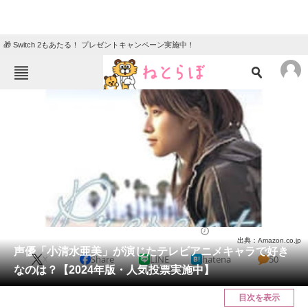
🎁 Switch 2もあたる！ プレゼントキャンペーン実施中！
ねとらぼメニュー
TOP
ニュース
エンタメ
クイズ
グルメ
地域
住まい
教育・育児
動物
リサーチ
アニメ
2024/01/08 11:50（公開）
出典：Amazon.co.jp
会員記事
声優「小清水亜美」が演じたテレビアニメキャラで好き
X
Share
LINE
hatena
50
なのは？【2024年版・人気投票実施中】
メディア
目次を表示
注目記事を集めた総合ページ