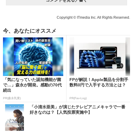
Copyright © ITmedia Inc. All Rights Reserved.
今、あなたにオススメ
「気になっていた認知機能が菌
FPが解説！Apple製品を分割手
で…」森永が開発。感動の70代
数料0円で入手する方法とは？
続出
PR(森永乳業)
PR(Fav-Log)
「小清水亜美」が演じたテレビアニメキャラで一番
好きなのは？【人気投票実施中】