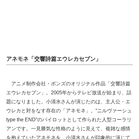
企業向けIT製品の総合サイト
IT製品の技術・比較・事例
製造業のIT導入・活用を支援
モノづくり技術者専門サイト
アネモネ「交響詩篇エウレカセブン」
エレクトロニクス専門サイト
電子設計の基本と応用
アニメ制作会社・ボンズのオリジナル作品「交響詩篇
エネルギーの専門メディア
エウレカセブン」。2005年からテレビ放送が始まり、話
建設×テクノロジーの最前線
題になりました。小清水さんが演じたのは、主人公・エ
ウレカと対をなす存在の「アネモネ」。“ニルヴァーシュ
ちょっと気になるネットの話題
type the END”のパイロットとして作られた人型コーラリ
アンです。一見勝気な性格のように見えて、複雑な感情
を抱えていたアネモネを、小清水さんが印象的に演じて