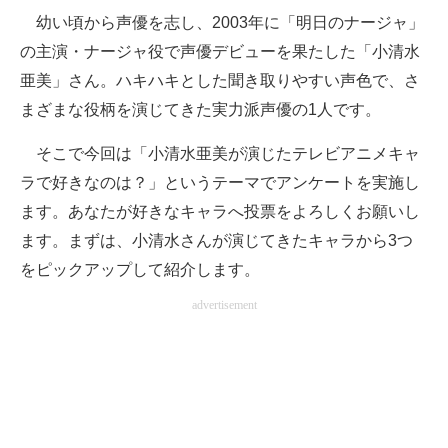
幼い頃から声優を志し、2003年に「明日のナージャ」
ITの今と未来を見通す
の主演・ナージャ役で声優デビューを果たした「小清水
亜美」さん。ハキハキとした聞き取りやすい声色で、さ
スマホと通信の最新トレンド
まざまな役柄を演じてきた実力派声優の1人です。
進化するPCとデバイスの未来
そこで今回は「小清水亜美が演じたテレビアニメキャ
好きが集まる 比べて選べる
ラで好きなのは？」というテーマでアンケートを実施し
ます。あなたが好きなキャラへ投票をよろしくお願いし
ビジネスと働き方のヒント
ます。まずは、小清水さんが演じてきたキャラから3つ
AI活用のいまが分かる
をピックアップして紹介します。
企業ITのトレンドを詳説
advertisement
経営リーダーのコミュニティ
マーケ×ITの今がよく分かる
ITエンジニア向け専門サイト