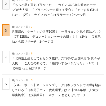
2
「もっと早く買えば良かった」 カインズの“車内遮光カーテ
ン”が大人気 「プライバシーも保てて安心」「ぐっすり眠れま
した」（2/2） | ライフ ねとらぼリサーチ：2ページ目
コメント数：
7
3
兵庫県の「ケーキ」の名店10選！ 一番うまいと思う店はどこ？
【7月12日は「デコレーションケーキの日」！】（2/4） | 兵庫県
ねとらぼリサーチ：2ページ目
コメント数：
5
4
「北海道土産としてもセンス抜群」六花亭の“店舗限定”お菓子が
人気 「こんなの初めて」「箱買いするべきだった」（1/2） |
北海道 ねとらぼリサーチ
コメント数：
3
5
【バレーボール】ネーションズリーグ日本ラウンドで活躍を期待
している「日本男子バレー代表選手」は？【2026年版・人気投
票実施中】（投票結果） | スポーツ ねとらぼリサーチ