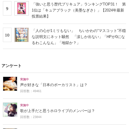
「強いと思う歴代プリキュア」ランキングTOP31！ 第
9
1位は「キュアブラック（美墨なぎさ）」【2024年最新
投票結果】
「人の心が1ミリもない」 ちいかわの“マスコット”不穏
10
な説明文にネット騒然 「涙しか出ない」「HPが0にな
るわこんなん」「地獄か？」
アンケート
実施中
声が好きな「日本のボーカリスト」は？
回答数：49461
実施中
歌が上手だと思うホロライブのメンバーは？
回答数：23844