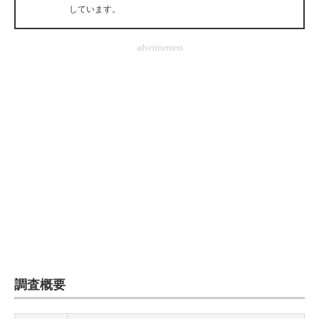
しています。
企業向けIT製品の総合サイト
IT製品の技術・比較・事例
advertisement
製造業のIT導入・活用を支援
モノづくり技術者専門サイト
エレクトロニクス専門サイト
電子設計の基本と応用
エネルギーの専門メディア
建設×テクノロジーの最前線
ちょっと気になるネットの話題
調査概要