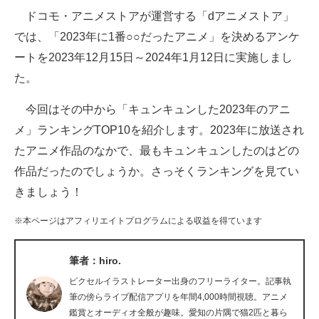
ドコモ・アニメストアが運営する「dアニメストア」
ITの今と未来を見通す
では、「2023年に1番○○だったアニメ」を決めるアンケ
ートを2023年12月15日～2024年1月12日に実施しまし
スマホと通信の最新トレンド
た。
進化するPCとデバイスの未来
今回はその中から「キュンキュンした2023年のアニ
好きが集まる 比べて選べる
メ」ランキングTOP10を紹介します。2023年に放送され
たアニメ作品のなかで、最もキュンキュンしたのはどの
ビジネスと働き方のヒント
作品だったのでしょうか。さっそくランキングを見てい
AI活用のいまが分かる
きましょう！
企業ITのトレンドを詳説
※本ページはアフィリエイトプログラムによる収益を得ています
経営リーダーのコミュニティ
筆者：hiro.
マーケ×ITの今がよく分かる
ピクセルイラストレーター出身のフリーライター。記事執
筆の傍らライブ配信アプリを年間4,000時間視聴。アニメ
ITエンジニア向け専門サイト
鑑賞とオーディオ全般が趣味。愛知の片隅で猫2匹と暮ら