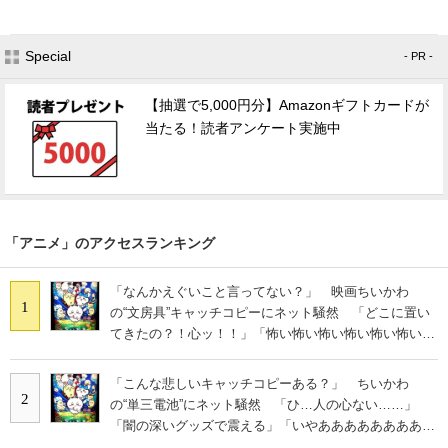
Special
- PR -
【抽選で5,000円分】Amazonギフトカードが
当たる！読者アンケート実施中
「アニメ」のアクセスランキング
「なんかえぐいこと言ってない？」 映画ちいかわ
1
の“文房具”キャッチコピーにネット騒然 「どこに置い
てきたの？！心ッ！！」「怖い怖い怖い怖い怖い怖い怖
い」
「こんな悲しいキャッチコピーある？」 ちいかわ
2
の“単三電池”にネット騒然 「ひ…人の心ない……」
「闇の深いグッズで震える」「いやあああああああああ
あ」