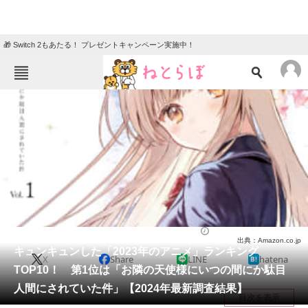
🎁 Switch 2もあたる！ プレゼントキャンペーン実施中！
ねとらぼメニュー
TOP
ニュース
エンタメ
クイズ
グルメ
地域
住まい
教育・育児
動物
リサーチ
アニメ
2024/02/08 12:55（公開）
出典：Amazon.co.jp
会員記事
キュンキュンした「2023年のアニメ」ランキング
X
Share
LINE
hatena
TOP10！ 第1位は「お隣の天使様にいつの間にか駄目
メディア
人間にされていた件」【2024年最新調査結果】
目次を表示
注目記事を集めた総合ページ