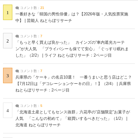
コメント数：
21
1
一番好きな「韓国の男性俳優」は？【2026年版・人気投票実施
中】 | 芸能人 ねとらぼリサーチ
コメント数：
7
2
「もっと早く買えば良かった」 カインズの“車内遮光カーテ
ン”が大人気 「プライバシーも保てて安心」「ぐっすり眠れま
した」（2/2） | ライフ ねとらぼリサーチ：2ページ目
コメント数：
7
3
兵庫県の「ケーキ」の名店10選！ 一番うまいと思う店はどこ？
【7月12日は「デコレーションケーキの日」！】（2/4） | 兵庫県
ねとらぼリサーチ：2ページ目
コメント数：
5
4
「北海道土産としてもセンス抜群」六花亭の“店舗限定”お菓子が
人気 「こんなの初めて」「箱買いするべきだった」（1/2） |
北海道 ねとらぼリサーチ