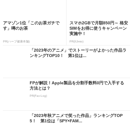
アマゾン1位「このお茶ガチで
スマホ2GBで月額850円～ 格安
す」噂のお茶
SIMをお得に使うキャンペーン
実施中！
PR(ハーブ健康本舗)
PR(IIJmio)
「2023年のアニメ」でストーリーがよかった作品ラ
ンキングTOP10！ 第1位は...
FPが解説！Apple製品を分割手数料0円で入手する
方法とは？
PR(Fav-Log)
「2023年秋アニメで笑った作品」ランキングTOP
5！ 第1位は「SPY×FAM...