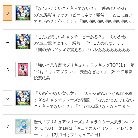
「なんかえぐいこと言ってない？」 映画ちいかわ
3
の“文房具”キャッチコピーにネット騒然 「どこに置い
てきたの？！心ッ！！」「怖い怖い怖い怖い怖い怖い怖
い」
「こんな悲しいキャッチコピーある？」 ちいかわ
4
の“単三電池”にネット騒然 「ひ…人の心ない……」
「闇の深いグッズで震える」「いやあああああああああ
あ」
「強いと思う歴代プリキュア」ランキングTOP31！ 第
5
1位は「キュアブラック（美墨なぎさ）」【2024年最新
投票結果】
「人の心がない宣伝文」 ちいかわの“ぬいぐるみ”不穏
6
すぎるキャッチフレーズが話題 「なんかとんでもない
こと言ってない！？」「もう包み隠さなくなってきた
な」
歴代「プリキュアシリーズ」キャラクター人気ランキン
7
グTOP30！ 第1位は「キュアスカイ（ソラ・ハレワタ
ール）」【2月1日はプリキュアの日】