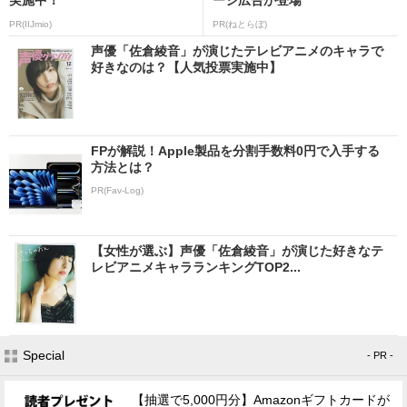
PR(IIJmio)
PR(ねとらぼ)
声優「佐倉綾音」が演じたテレビアニメのキャラで
好きなのは？【人気投票実施中】
FPが解説！Apple製品を分割手数料0円で入手する
方法とは？
PR(Fav-Log)
【女性が選ぶ】声優「佐倉綾音」が演じた好きなテ
レビアニメキャラランキングTOP2...
Special
- PR -
【抽選で5,000円分】Amazonギフトカードが