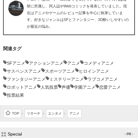
研に所属し、同人誌やWebコミックを発表していました。現
在はアニメやゲームのレビュー記事を中心に執筆していま
す。好きなジャンルはSFとファンタジー、3D酔いしやすいの
が最近の悩み。
関連タグ
SFアニメ
アクションアニメ
アニメ
コメディアニメ
サスペンスアニメ
スポーツアニメ
ヒロインアニメ
ファンタジーアニメ
ミステリーアニメ
ラブコメアニメ
ロボットアニメ
人気投票
声優
学園アニメ
恋愛アニメ
投票結果
TOP
リサーチ
エンタメ
アニメ
>
>
>
Special
- PR -