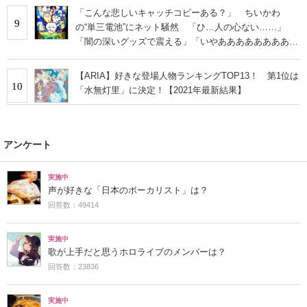
「こんな悲しいキャッチコピーある？」 ちいかわ
9
の“単三電池”にネット騒然 「ひ…人の心ない……」
「闇の深いグッズで震える」「いやあああああああああ
あ」
【ARIA】好きな登場人物ランキングTOP13！ 第1位は
10
「水無灯里」に決定！【2021年最新結果】
アンケート
実施中
声が好きな「日本のボーカリスト」は？
回答数：49414
実施中
歌が上手だと思うホロライブのメンバーは？
回答数：23836
実施中