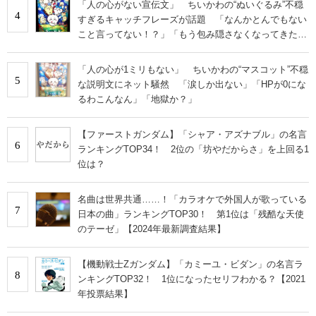
「人の心がない宣伝文」 ちいかわの“ぬいぐるみ”不穏
4
すぎるキャッチフレーズが話題 「なんかとんでもない
こと言ってない！？」「もう包み隠さなくなってきた
な」
「人の心が1ミリもない」 ちいかわの“マスコット”不穏
5
な説明文にネット騒然 「涙しか出ない」「HPが0にな
るわこんなん」「地獄か？」
【ファーストガンダム】「シャア・アズナブル」の名言
6
ランキングTOP34！ 2位の「坊やだからさ」を上回る1
位は？
名曲は世界共通……！「カラオケで外国人が歌っている
7
日本の曲」ランキングTOP30！ 第1位は「残酷な天使
のテーゼ」【2024年最新調査結果】
【機動戦士Zガンダム】「カミーユ・ビダン」の名言ラ
8
ンキングTOP32！ 1位になったセリフわかる？【2021
年投票結果】