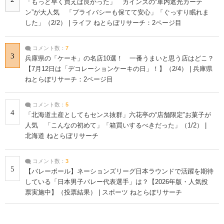
「もっと早く買えば良かった」 カインズの“車内遮光カーテ
ン”が大人気 「プライバシーも保てて安心」「ぐっすり眠れま
した」（2/2） | ライフ ねとらぼリサーチ：2ページ目
コメント数：
7
3
兵庫県の「ケーキ」の名店10選！ 一番うまいと思う店はどこ？
【7月12日は「デコレーションケーキの日」！】（2/4） | 兵庫県
ねとらぼリサーチ：2ページ目
コメント数：
5
4
「北海道土産としてもセンス抜群」六花亭の“店舗限定”お菓子が
人気 「こんなの初めて」「箱買いするべきだった」（1/2） |
北海道 ねとらぼリサーチ
コメント数：
3
5
【バレーボール】ネーションズリーグ日本ラウンドで活躍を期待
している「日本男子バレー代表選手」は？【2026年版・人気投
票実施中】（投票結果） | スポーツ ねとらぼリサーチ