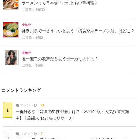
ラーメンって日本食？それとも中華料理？
回答数：19630
実施中
神奈川県で一番うまいと思う「横浜家系ラーメン店」はどこ？
回答数：8502
実施中
唯一無二の歌声だと思うボーカリストは？
回答数：8069
コメントランキング
コメント数：
21
1
一番好きな「韓国の男性俳優」は？【2026年版・人気投票実施
中】 | 芸能人 ねとらぼリサーチ
コメント数：
7
2