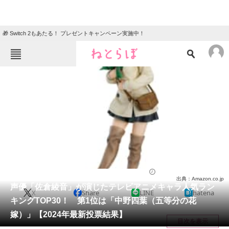
🎁 Switch 2もあたる！ プレゼントキャンペーン実施中！
ねとらぼメニュー
TOP
ニュース
エンタメ
クイズ
グルメ
地域
住まい
教育・育児
動物
リサーチ
アニメ
2024/02/29 20:00（公開）
出典：Amazon.co.jp
会員記事
声優「佐倉綾音」が演じたテレビアニメキャラ人気ラン
X
Share
LINE
hatena
キングTOP30！ 第1位は「中野四葉（五等分の花
メディア
嫁）」【2024年最新投票結果】
目次を表示
注目記事を集めた総合ページ