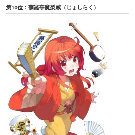
第10位：蕪羅亭魔梨威（じょしらく）
ITの今と未来を見通す
スマホと通信の最新トレンド
進化するPCとデバイスの未来
好きが集まる 比べて選べる
ビジネスと働き方のヒント
AI活用のいまが分かる
企業ITのトレンドを詳説
経営リーダーのコミュニティ
マーケ×ITの今がよく分かる
ITエンジニア向け専門サイト