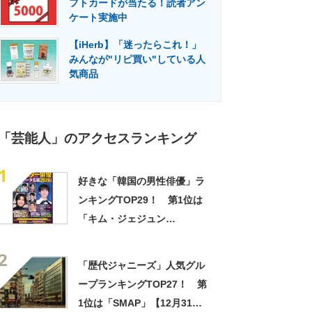
フトカードが当たる！読者アン
門メディア
建設×テクノロジーの最前線
ケート実施中
【iHerb】「迷ったらこれ！」
みんなが"リピ買い"している人
気商品
「芸能人」のアクセスランキング
1
好きな「韓国の男性俳優」ラ
ンキングTOP29！ 第1位は
「キム・ジェジュン
（JYJ）」【2026年最新投票
2
結果】
「歴代ジャニーズ」人気グル
ープランキングTOP27！ 第
1位は「SMAP」【12月31日