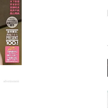
advertisement