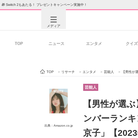
🎁 Switch 2もあたる！ プレゼントキャンペーン実施中！
メディア
TOP
ニュース
エンタメ
クイズ
注目記事を集めた総合ページ
ITの今
TOP
>
リサーチ
>
エンタメ
>
芸能人
>
【男性が選ぶ
ビジネスと働き方のヒント
AI活用
芸能人
【男性が選ぶ
ITエンジニア向け専門サイト
企業向けI
ンバーランキ
出典：Amazon.co.jp
京子」【202