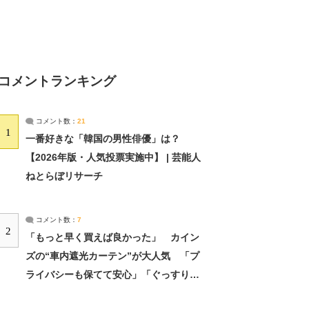
コメントランキング
コメント数：
21
1
一番好きな「韓国の男性俳優」は？
【2026年版・人気投票実施中】 | 芸能人
ねとらぼリサーチ
コメント数：
7
2
「もっと早く買えば良かった」 カイン
ズの“車内遮光カーテン”が大人気 「プ
ライバシーも保てて安心」「ぐっすり眠
れました」（2/2） | ライフ ねとらぼリ