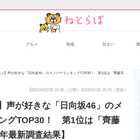
グルメ
地域
住まい
と未来を見通す
スマホと通信の最新トレンド
進化するPCとデ
】声が好きな「日向坂46」のメンバーランキングTOP30！ 第1位は「齊藤京子」【2023年最新調査結果】
のいまが分かる
企業ITのトレンドを詳説
経営リーダーの
2024/02/28 20:45（公開）
2024/02/28 20:45（更新）
】声が好きな「日向坂46」のメ
T製品の総合サイト
IT製品の技術・比較・事例
製造業のIT導入
ングTOP30！ 第1位は「齊藤
3年最新調査結果】