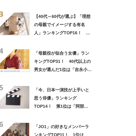
はSMAPが解散した日】
3
【40代～60代が選ぶ】「理想
の母親でイメージする有名
人」ランキングTOP16！ 第
1位は「吉永小百合」【2023
4
年最新調査結果】
「母親役が似合う女優」ラン
キングTOP31！ 40代以上の
男女が選んだ1位は「吉永小百
合」さん！【2022年最新調査
5
結果】
「今、日本一演技が上手いと
思う俳優」ランキング
TOP14！ 第1位は「阿部
寛」「菅田将暉」「役所広
6
司」【2023年最新調査結果】
「JO1」の好きなメンバーラ
ンキングTOP11！ 1位は