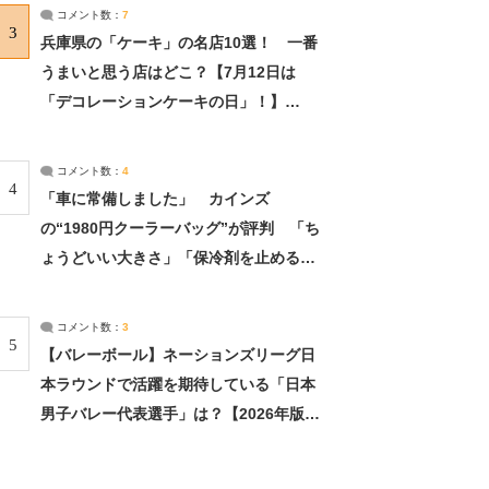
サーチ：2ページ目
コメント数：
7
3
兵庫県の「ケーキ」の名店10選！ 一番
うまいと思う店はどこ？【7月12日は
「デコレーションケーキの日」！】
（2/4） | 兵庫県 ねとらぼリサーチ：2ペ
ージ目
コメント数：
4
4
「車に常備しました」 カインズ
の“1980円クーラーバッグ”が評判 「ち
ょうどいい大きさ」「保冷剤を止めるベ
ルトが良い」（1/5） | ライフ ねとらぼ
リサーチ
コメント数：
3
5
【バレーボール】ネーションズリーグ日
本ラウンドで活躍を期待している「日本
男子バレー代表選手」は？【2026年版・
人気投票実施中】（投票結果） | スポー
ツ ねとらぼリサーチ