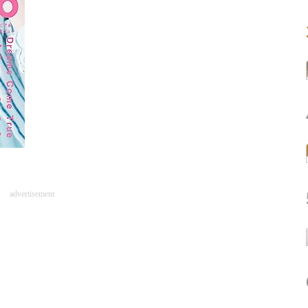
advertisement