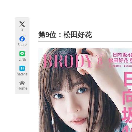
モノづくり技術者専門サイト
エレクトロ
X
ちょっと気になるネットの話題
第9位：松田好花
Share
LINE
hatena
Home