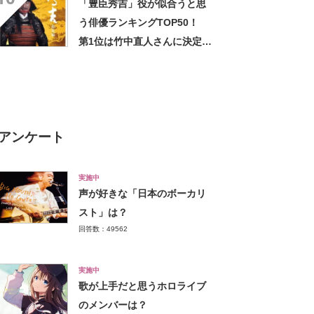
「豊臣秀吉」役が似合うと思
う俳優ランキングTOP50！
第1位は竹中直人さんに決定！
【2022年最新投票結果】
アンケート
実施中
声が好きな「日本のボーカリ
スト」は？
回答数：49562
実施中
歌が上手だと思うホロライブ
のメンバーは？