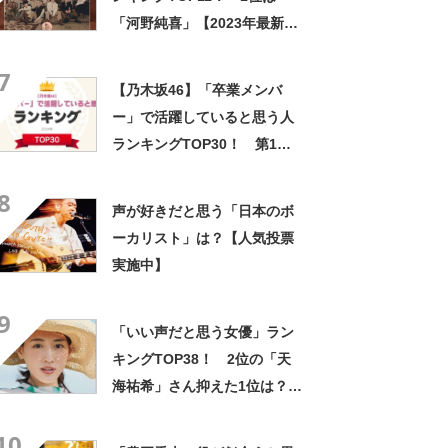
「河野純喜」【2023年最新投
票結果】
7
【乃木坂46】「卒業メンバ
ー」で活躍していると思う人
ランキングTOP30！ 第1位
は「生田絵梨花」【2024年最
8
新投票結果】
声が好きだと思う「日本のボ
ーカリスト」は？【人気投票
実施中】
9
「いい声だと思う女優」ラン
キングTOP38！ 2位の「天
海祐希」さん抑えた1位は？
【2022年最新調査結果】
10