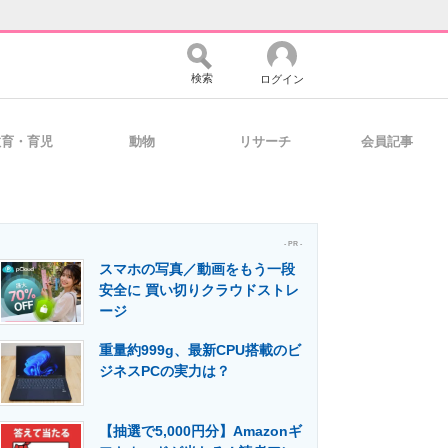
検索
ログイン
教育・育児
動物
リサーチ
会員記事
バイスの未来
好きが集まる 比べて選べる
- PR -
スマホの写真／動画をもう一段
コミュニティ
マーケ×ITの今がよく分かる
安全に 買い切りクラウドストレ
ージ
重量約999g、最新CPU搭載のビ
・活用を支援
ジネスPCの実力は？
【抽選で5,000円分】Amazonギ