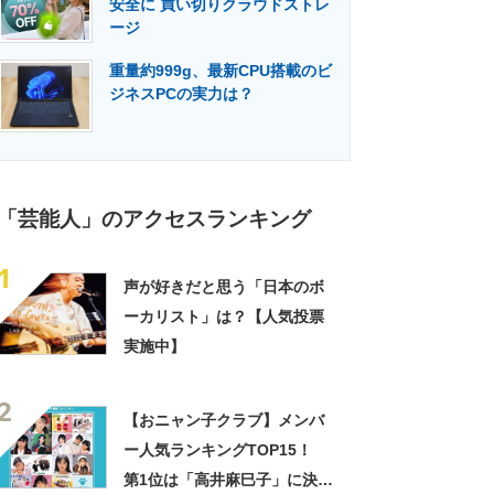
安全に 買い切りクラウドストレ
門メディア
建設×テクノロジーの最前線
ージ
重量約999g、最新CPU搭載のビ
ジネスPCの実力は？
「芸能人」のアクセスランキング
1
声が好きだと思う「日本のボ
ーカリスト」は？【人気投票
実施中】
2
【おニャン子クラブ】メンバ
ー人気ランキングTOP15！
第1位は「高井麻巳子」に決