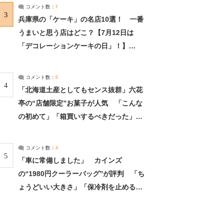
サーチ：2ページ目
コメント数：
7
3
兵庫県の「ケーキ」の名店10選！ 一番
うまいと思う店はどこ？【7月12日は
「デコレーションケーキの日」！】
（2/4） | 兵庫県 ねとらぼリサーチ：2ペ
ージ目
コメント数：
5
4
「北海道土産としてもセンス抜群」六花
亭の“店舗限定”お菓子が人気 「こんな
の初めて」「箱買いするべきだった」
（1/2） | 北海道 ねとらぼリサーチ
コメント数：
4
5
「車に常備しました」 カインズ
の“1980円クーラーバッグ”が評判 「ち
ょうどいい大きさ」「保冷剤を止めるベ
ルトが良い」（1/5） | ライフ ねとらぼ
リサーチ