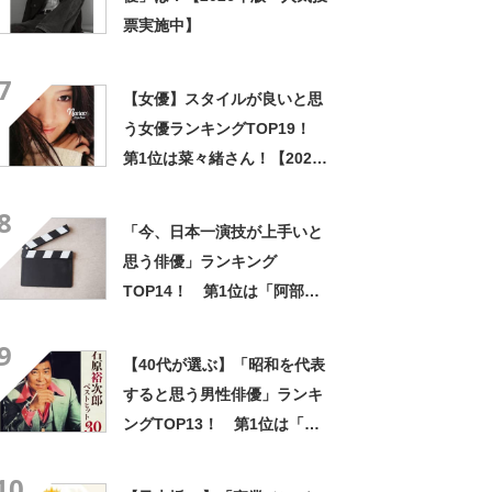
票実施中】
7
【女優】スタイルが良いと思
う女優ランキングTOP19！
第1位は菜々緒さん！【2021
年最新調査結果】
8
「今、日本一演技が上手いと
思う俳優」ランキング
TOP14！ 第1位は「阿部
寛」「菅田将暉」「役所広
9
司」【2023年最新調査結果】
【40代が選ぶ】「昭和を代表
すると思う男性俳優」ランキ
ングTOP13！ 第1位は「石
原裕次郎」【2023年最新調査
10
結果】