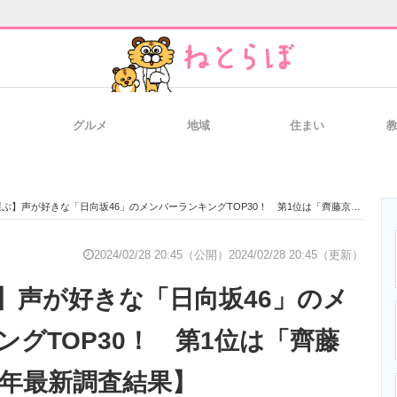
グルメ
地域
住まい
と未来を見通す
スマホと通信の最新トレンド
進化するPCとデ
】声が好きな「日向坂46」のメンバーランキングTOP30！ 第1位は「齊藤京子」【2023年最新調査結果】
のいまが分かる
企業ITのトレンドを詳説
経営リーダーの
2024/02/28 20:45（公開）
2024/02/28 20:45（更新）
】声が好きな「日向坂46」のメ
T製品の総合サイト
IT製品の技術・比較・事例
製造業のIT導入
ングTOP30！ 第1位は「齊藤
3年最新調査結果】