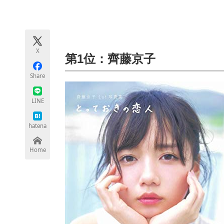
モノづくり技術者専門サイト
エレクトロ
X
ちょっと気になるネットの話題
第1位：齊藤京子
Share
LINE
hatena
Home