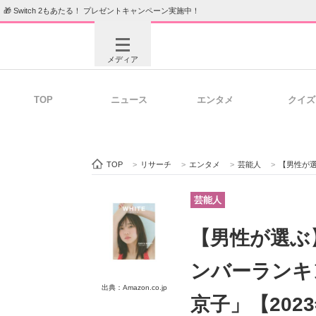
🎁 Switch 2もあたる！ プレゼントキャンペーン実施中！
メディア
TOP
ニュース
エンタメ
クイズ
注目記事を集めた総合ページ
ITの今
TOP
>
リサーチ
>
エンタメ
>
芸能人
>
【男性が選ぶ
ビジネスと働き方のヒント
AI活用
芸能人
【男性が選ぶ
ITエンジニア向け専門サイト
企業向けI
ンバーランキ
出典：Amazon.co.jp
京子」【202