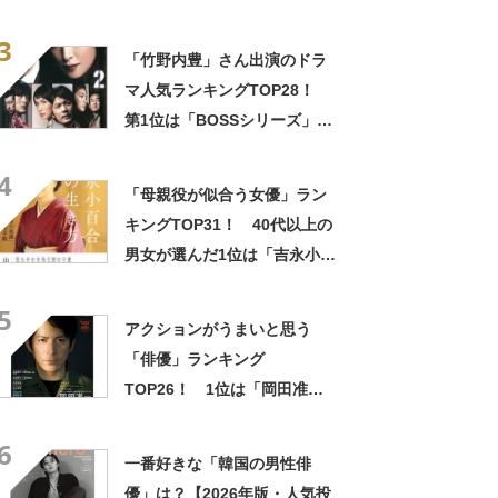
定！【2021年最新結果】
3
「竹野内豊」さん出演のドラ
マ人気ランキングTOP28！
第1位は「BOSSシリーズ」に
決定【2021年投票結果】
4
「母親役が似合う女優」ラン
キングTOP31！ 40代以上の
男女が選んだ1位は「吉永小百
合」さん！【2022年最新調査
5
結果】
アクションがうまいと思う
「俳優」ランキング
TOP26！ 1位は「岡田准
一」さん！【2022年最新投票
6
結果】
一番好きな「韓国の男性俳
優」は？【2026年版・人気投