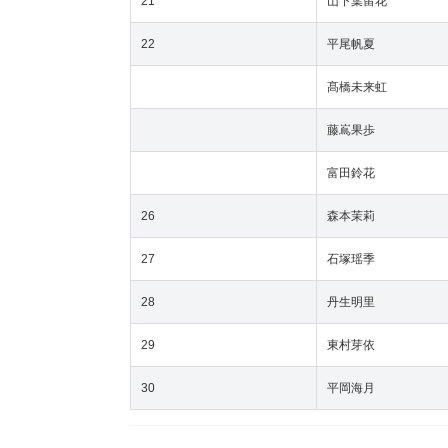
21
山下葉留花
22
平尾帆夏
髙橋未来虹
藤嶌果歩
富田鈴花
26
森本茉莉
27
石塚瑶季
28
丹生明里
29
東村芽依
30
平岡海月