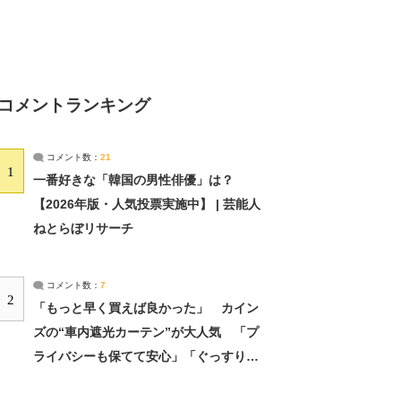
コメントランキング
コメント数：
21
1
一番好きな「韓国の男性俳優」は？
【2026年版・人気投票実施中】 | 芸能人
ねとらぼリサーチ
コメント数：
7
2
「もっと早く買えば良かった」 カイン
ズの“車内遮光カーテン”が大人気 「プ
ライバシーも保てて安心」「ぐっすり眠
れました」（2/2） | ライフ ねとらぼリ