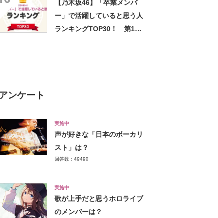
【乃木坂46】「卒業メンバ
ー」で活躍していると思う人
ランキングTOP30！ 第1位
は「生田絵梨花」【2024年最
新投票結果】
アンケート
実施中
声が好きな「日本のボーカリ
スト」は？
回答数：49490
実施中
歌が上手だと思うホロライブ
のメンバーは？