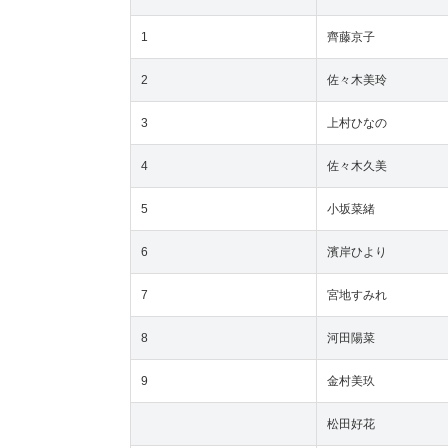
1
齊藤京子
2
佐々木美玲
3
上村ひなの
4
佐々木久美
5
小坂菜緒
6
濱岸ひより
7
宮地すみれ
8
河田陽菜
9
金村美玖
松田好花