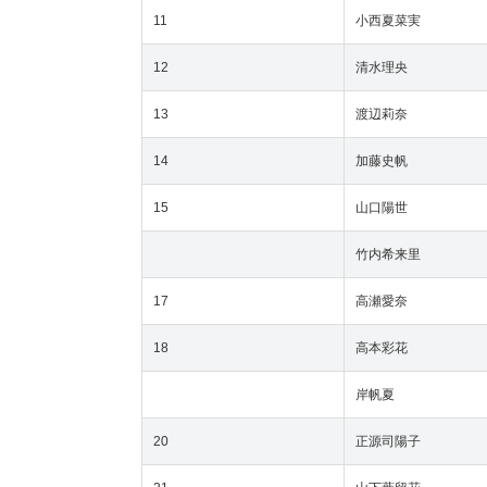
11
小西夏菜実
12
清水理央
13
渡辺莉奈
14
加藤史帆
15
山口陽世
竹内希来里
17
高瀬愛奈
18
高本彩花
岸帆夏
20
正源司陽子