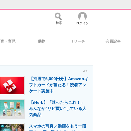
検索
ログイン
教育・育児
動物
リサーチ
会員記事
バイスの未来
好きが集まる 比べて選べる
- PR -
【抽選で5,000円分】Amazonギ
コミュニティ
マーケ×ITの今がよく分かる
フトカードが当たる！読者アン
ケート実施中
【iHerb】「迷ったらこれ！」
・活用を支援
みんなが"リピ買い"している人
気商品
スマホの写真／動画をもう一段