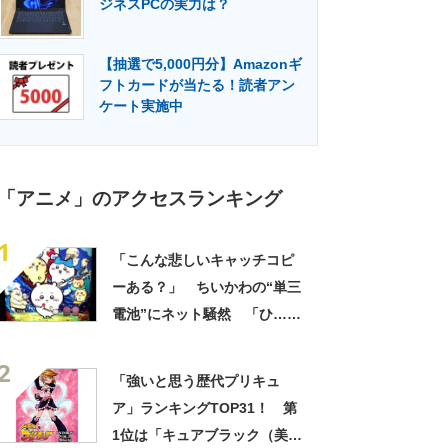
ジネスPCの実力は？
門メディア
建設×テクノロジーの最前線
【抽選で5,000円分】Amazonギ
フトカードが当たる！読者アン
ケート実施中
「アニメ」のアクセスランキング
1
「こんな悲しいキャッチコピ
ーある？」 ちいかわの“単三
電池”にネット騒然 「ひ…人
の心ない……」「闇の深いグ
2
ッズで震える」「いやあああ
「強いと思う歴代プリキュ
あああああああ」
ア」ランキングTOP31！ 第
1位は「キュアブラック（美墨