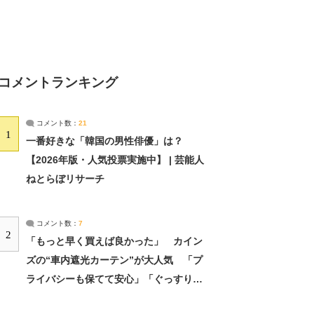
コメントランキング
コメント数：
21
1
一番好きな「韓国の男性俳優」は？
【2026年版・人気投票実施中】 | 芸能人
ねとらぼリサーチ
コメント数：
7
2
「もっと早く買えば良かった」 カイン
ズの“車内遮光カーテン”が大人気 「プ
ライバシーも保てて安心」「ぐっすり眠
れました」（2/2） | ライフ ねとらぼリ