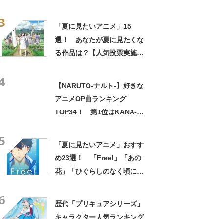
なぎさ）」【2024年最新投票
3
結果】
「夏に見たいアニメ」15
選！ あなたが夏に見たくな
る作品は？【人気投票実施
中】
4
【NARUTO-ナルト-】好きな
アニメOP曲ランキング
TOP34！ 第1位はKANA-
BOONの「シルエット」に決
5
定！【2021年最新投票結果】
「夏に見たいアニメ」おすす
め23選！ 「Free!」「あの
花」「ひぐらしのなく頃に」
などを紹介！【2024年7月最
6
新版】
歴代「プリキュアシリーズ」
キャラクター人気ランキング