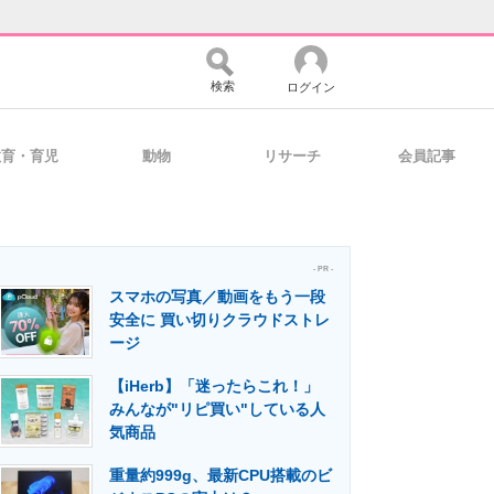
検索
ログイン
教育・育児
動物
リサーチ
会員記事
バイスの未来
好きが集まる 比べて選べる
- PR -
スマホの写真／動画をもう一段
コミュニティ
マーケ×ITの今がよく分かる
安全に 買い切りクラウドストレ
ージ
【iHerb】「迷ったらこれ！」
・活用を支援
みんなが"リピ買い"している人
気商品
重量約999g、最新CPU搭載のビ