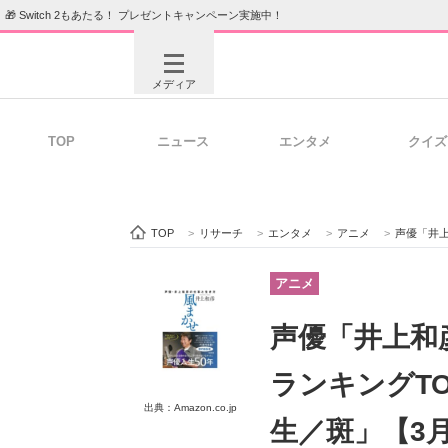
🎁 Switch 2もあたる！ プレゼントキャンペーン実施中！
メディア
TOP
ニュース
エンタメ
クイズ
注目記事を集めた総合ページ
ITの今
TOP
>
リサーチ
>
エンタメ
>
アニメ
>
声優「井上和彦
ビジネスと働き方のヒント
AI活用
アニメ
声優「井上和
ITエンジニア向け専門サイト
企業向けI
ランキングT
出典：Amazon.co.jp
生／斑」【3