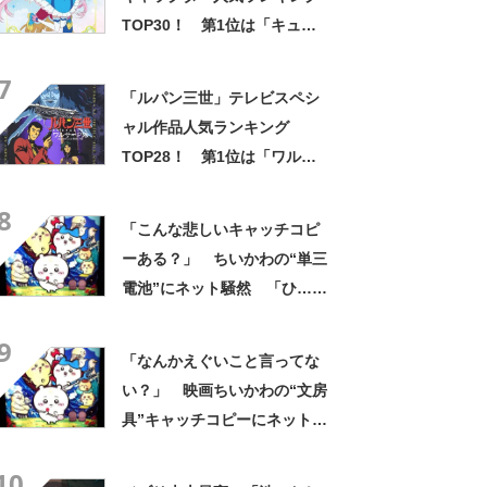
TOP30！ 第1位は「キュア
スカイ（ソラ・ハレワター
7
ル）」【2月1日はプリキュア
「ルパン三世」テレビスペシ
の日】
ャル作品人気ランキング
TOP28！ 第1位は「ワルサ
ーP38」に決定！【2022年最
8
新投票結果】
「こんな悲しいキャッチコピ
ーある？」 ちいかわの“単三
電池”にネット騒然 「ひ…人
の心ない……」「闇の深いグ
9
ッズで震える」「いやあああ
「なんかえぐいこと言ってな
あああああああ」
い？」 映画ちいかわの“文房
具”キャッチコピーにネット騒
然 「どこに置いてきた
10
の？！心ッ！！」「怖い怖い