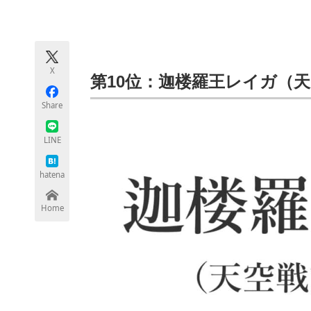
モノづくり技術者専門サイト
エレクトロ
X
ちょっと気になるネットの話題
第10位：迦楼羅王レイガ（
Share
LINE
hatena
Home