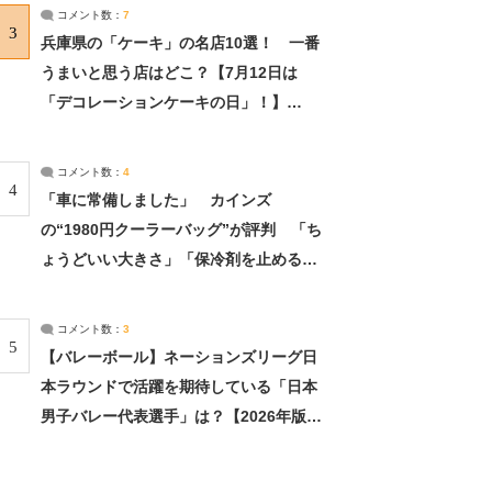
サーチ：2ページ目
コメント数：
7
3
兵庫県の「ケーキ」の名店10選！ 一番
うまいと思う店はどこ？【7月12日は
「デコレーションケーキの日」！】
（2/4） | 兵庫県 ねとらぼリサーチ：2ペ
ージ目
コメント数：
4
4
「車に常備しました」 カインズ
の“1980円クーラーバッグ”が評判 「ち
ょうどいい大きさ」「保冷剤を止めるベ
ルトが良い」（1/5） | ライフ ねとらぼ
リサーチ
コメント数：
3
5
【バレーボール】ネーションズリーグ日
本ラウンドで活躍を期待している「日本
男子バレー代表選手」は？【2026年版・
人気投票実施中】（投票結果） | スポー
ツ ねとらぼリサーチ