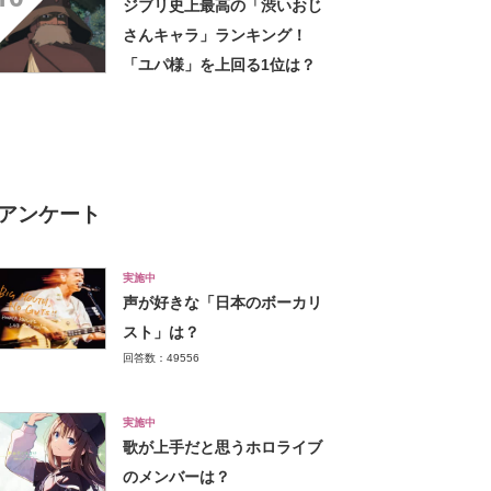
ジブリ史上最高の「渋いおじ
怖い怖い怖い怖い怖い」
さんキャラ」ランキング！
「ユパ様」を上回る1位は？
アンケート
実施中
声が好きな「日本のボーカリ
スト」は？
回答数：49556
実施中
歌が上手だと思うホロライブ
のメンバーは？