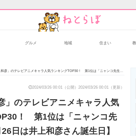
グルメ
地域
住まい
と未来を見通す
スマホと通信の最新トレンド
進化するPCとデ
」のテレビアニメキャラ人気ランキングTOP30！ 第1位は「ニャンコ先生／斑」【3月26日は井上和彦さん誕生日】
のいまが分かる
企業ITのトレンドを詳説
経営リーダーの
2024/03/26 00:01（公開）
2024/03/26 00:01（更新）
彦」のテレビアニメキャラ人気
T製品の総合サイト
IT製品の技術・比較・事例
製造業のIT導入
OP30！ 第1位は「ニャンコ先
月26日は井上和彦さん誕生日】