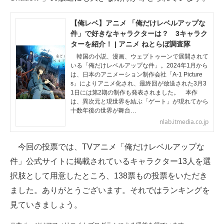
企業向けIT製品の総合サイト
【俺レベ】アニメ 「俺だけレベルアップな
件」で好きなキャラクターは？ 3キャラク
IT製品の技術・比較・事例
ターを紹介！ | アニメ ねとらぼ調査隊
製造業のIT導入・活用を支援
韓国の小説、漫画、ウェブトゥーンで展開されて
いる「俺だけレベルアップな件」。2024年1月から
は、日本のアニメーション制作会社「A-1 Picture
モノづくり技術者専門サイト
s」によりアニメ化され、最終回が放送された3月3
1日には第2期の制作も発表されました。 本作
エレクトロニクス専門サイト
は、異次元と現世界を結ぶ「ゲート」が現れてから
十数年後の世界が舞台…
電子設計の基本と応用
nlab.itmedia.co.jp
エネルギーの専門メディア
今回の投票では、TVアニメ「俺だけレベルアップな
件」公式サイトに掲載されているキャラクター13人を選
建設×テクノロジーの最前線
択肢として用意したところ、138票もの投票をいただき
ちょっと気になるネットの話題
ました。ありがとうございます。それではランキングを
見ていきましょう。