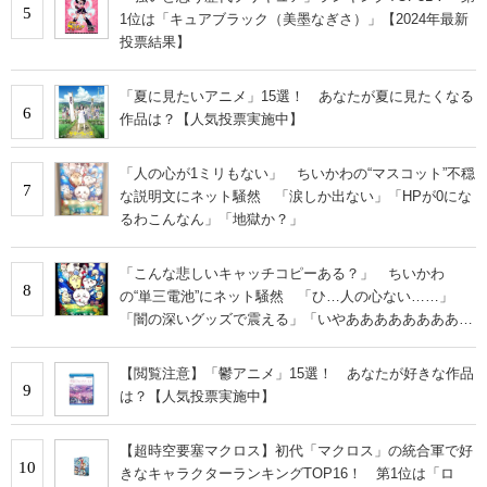
5
1位は「キュアブラック（美墨なぎさ）」【2024年最新
投票結果】
「夏に見たいアニメ」15選！ あなたが夏に見たくなる
6
作品は？【人気投票実施中】
「人の心が1ミリもない」 ちいかわの“マスコット”不穏
7
な説明文にネット騒然 「涙しか出ない」「HPが0にな
るわこんなん」「地獄か？」
「こんな悲しいキャッチコピーある？」 ちいかわ
8
の“単三電池”にネット騒然 「ひ…人の心ない……」
「闇の深いグッズで震える」「いやあああああああああ
あ」
【閲覧注意】「鬱アニメ」15選！ あなたが好きな作品
9
は？【人気投票実施中】
【超時空要塞マクロス】初代「マクロス」の統合軍で好
10
きなキャラクターランキングTOP16！ 第1位は「ロ