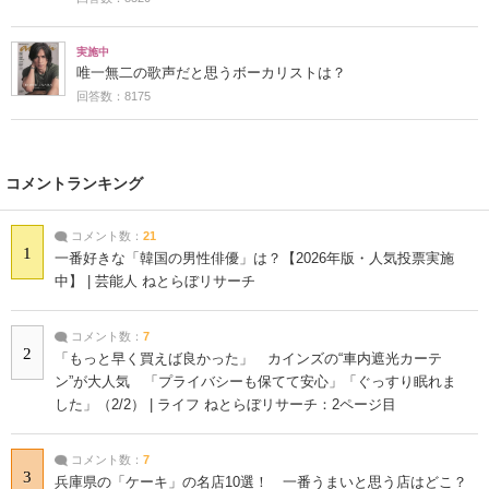
実施中
唯一無二の歌声だと思うボーカリストは？
回答数：8175
コメントランキング
コメント数：
21
1
一番好きな「韓国の男性俳優」は？【2026年版・人気投票実施
中】 | 芸能人 ねとらぼリサーチ
コメント数：
7
2
「もっと早く買えば良かった」 カインズの“車内遮光カーテ
ン”が大人気 「プライバシーも保てて安心」「ぐっすり眠れま
した」（2/2） | ライフ ねとらぼリサーチ：2ページ目
コメント数：
7
3
兵庫県の「ケーキ」の名店10選！ 一番うまいと思う店はどこ？