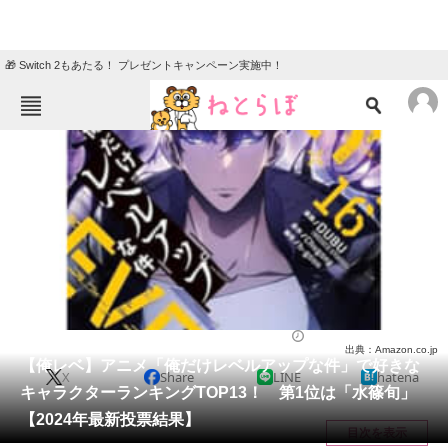
🎁 Switch 2もあたる！ プレゼントキャンペーン実施中！
ねとらぼメニュー
TOP
ニュース
エンタメ
クイズ
グルメ
地域
住まい
教育・育児
動物
リサーチ
アニメ
2024/04/22 21:55（公開）
出典：Amazon.co.jp
会員記事
【俺レベ】アニメ「俺だけレベルアップな件」で好きな
X
Share
LINE
hatena
キャラクターランキングTOP13！ 第1位は「水篠旬」
メディア
【2024年最新投票結果】
目次を表示
注目記事を集めた総合ページ