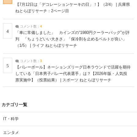
【7月12日は「デコレーションケーキの日」！】（2/4） | 兵庫県
ねとらぼリサーチ：2ページ目
コメント数：
4
4
「車に常備しました」 カインズの“1980円クーラーバッグ”が評
判 「ちょうどいい大きさ」「保冷剤を止めるベルトが良い」
（1/5） | ライフ ねとらぼリサーチ
コメント数：
3
5
【バレーボール】ネーションズリーグ日本ラウンドで活躍を期待
している「日本男子バレー代表選手」は？【2026年版・人気投
票実施中】（投票結果） | スポーツ ねとらぼリサーチ
カテゴリ一覧
IT・科学
エンタメ