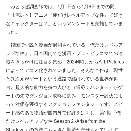
ねとらぼ調査隊では、4月1日から4月8日までの間、
ITの今と未来を見通す
「【俺レベ】アニメ『俺だけレベルアップな件』で好き
なキャラクターは？」というアンケートを実施していま
スマホと通信の最新トレンド
した。
進化するPCとデバイスの未来
韓国で小説と漫画が展開されている「俺だけレベルア
好きが集まる 比べて選べる
ップな件」。日本国内でも漫画アプリ・ピッコマでの連
載をきっかけに注目を集め、2024年1月からA-1 Pictures
ビジネスと働き方のヒント
によってアニメ化されていました。そんな本作は、現世
AI活用のいまが分かる
と異次元がゲートという通路で結ばれている世界が舞
台。超人的な能力を持つ人びと（通称：ハンター）がゲ
企業ITのトレンドを詳説
ートの先でダンジョン攻略に挑み、モンスター討伐によ
経営リーダーのコミュニティ
って対価を獲得するアクションファンタジーです。スピ
ード感のある物語が国内外で好評をはくし、第2期「俺
マーケ×ITの今がよく分かる
だけレベルアップな件 Season 2 -Arise from the
ITエンジニア向け専門サイト
Shadow-」の放送にも大きな期待が寄せられています。