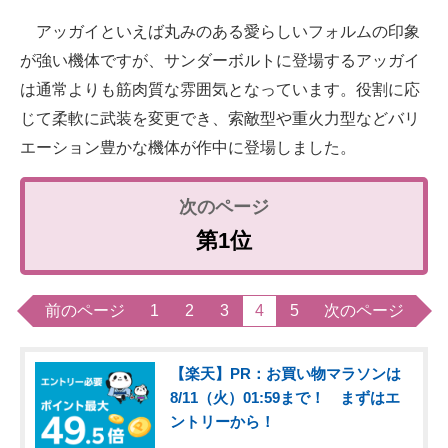
アッガイといえば丸みのある愛らしいフォルムの印象
が強い機体ですが、サンダーボルトに登場するアッガイ
は通常よりも筋肉質な雰囲気となっています。役割に応
じて柔軟に武装を変更でき、索敵型や重火力型などバリ
エーション豊かな機体が作中に登場しました。
第1位
前のページ
1
2
3
4
5
次のページ
【楽天】PR：お買い物マラソンは
8/11（火）01:59まで！ まずはエ
ントリーから！