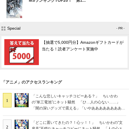
MSランキングTOP20！ 第1...
Special
- PR -
【抽選で5,000円分】Amazonギフトカードが
当たる！読者アンケート実施中
「アニメ」のアクセスランキング
「こんな悲しいキャッチコピーある？」 ちいかわ
1
の“単三電池”にネット騒然 「ひ…人の心ない……」
「闇の深いグッズで震える」「いやあああああああああ
あ」
「どこに置いてきたの？！心ッ！！」 ちいかわの“文
2
房具”不穏なキャッチコピーにネット騒然 「人の心と