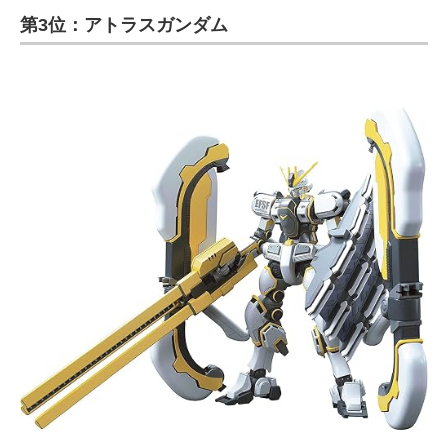
第3位：アトラスガンダム
ITの今と未来を見通す
スマホと通信の最新トレンド
進化するPCとデバイスの未来
好きが集まる 比べて選べる
ビジネスと働き方のヒント
AI活用のいまが分かる
企業ITのトレンドを詳説
経営リーダーのコミュニティ
マーケ×ITの今がよく分かる
ITエンジニア向け専門サイト