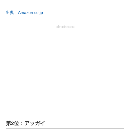
企業向けIT製品の総合サイト
出典：Amazon.co.jp
IT製品の技術・比較・事例
advertisement
製造業のIT導入・活用を支援
モノづくり技術者専門サイト
エレクトロニクス専門サイト
電子設計の基本と応用
エネルギーの専門メディア
建設×テクノロジーの最前線
ちょっと気になるネットの話題
第2位：アッガイ