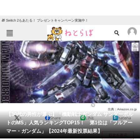
🎁 Switch 2もあたる！ プレゼントキャンペーン実施中！
ねとらぼメニュー
TOP
ニュース
エンタメ
クイズ
グルメ
地域
住まい
教育・育児
動物
リサーチ
アニメ
2024/05/05 19:20（公開）
出典：Amazon.co.jp
会員記事
【30代の男性が選ぶ】「機動戦士ガンダム サンダーボル
X
Share
LINE
hatena
トのMS」人気ランキングTOP15！ 第1位は「フルアー
メディア
マー・ガンダム」【2024年最新投票結果】
目次を表示
注目記事を集めた総合ページ