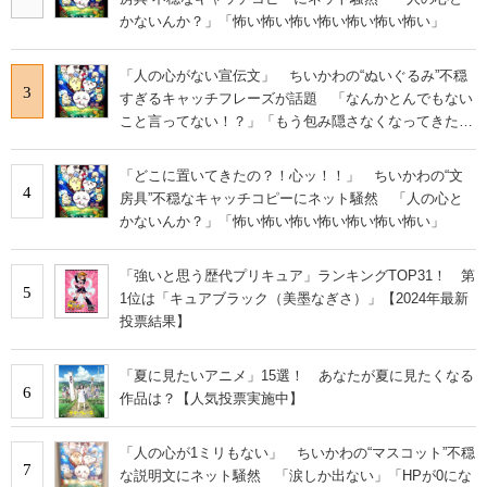
かないんか？」「怖い怖い怖い怖い怖い怖い怖い」
「人の心がない宣伝文」 ちいかわの“ぬいぐるみ”不穏
3
すぎるキャッチフレーズが話題 「なんかとんでもない
こと言ってない！？」「もう包み隠さなくなってきた
な」
「どこに置いてきたの？！心ッ！！」 ちいかわの“文
4
房具”不穏なキャッチコピーにネット騒然 「人の心と
かないんか？」「怖い怖い怖い怖い怖い怖い怖い」
「強いと思う歴代プリキュア」ランキングTOP31！ 第
5
1位は「キュアブラック（美墨なぎさ）」【2024年最新
投票結果】
「夏に見たいアニメ」15選！ あなたが夏に見たくなる
6
作品は？【人気投票実施中】
「人の心が1ミリもない」 ちいかわの“マスコット”不穏
7
な説明文にネット騒然 「涙しか出ない」「HPが0にな