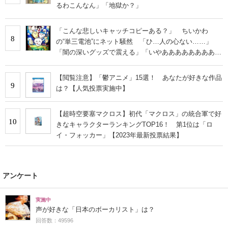
るわこんなん」「地獄か？」
「こんな悲しいキャッチコピーある？」 ちいかわ
8
の“単三電池”にネット騒然 「ひ…人の心ない……」
「闇の深いグッズで震える」「いやあああああああああ
あ」
【閲覧注意】「鬱アニメ」15選！ あなたが好きな作品
9
は？【人気投票実施中】
【超時空要塞マクロス】初代「マクロス」の統合軍で好
10
きなキャラクターランキングTOP16！ 第1位は「ロ
イ・フォッカー」【2023年最新投票結果】
アンケート
実施中
声が好きな「日本のボーカリスト」は？
回答数：49596