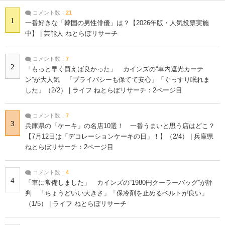
コメント数：
21
1
一番好きな「韓国の男性俳優」は？【2026年版・人気投票実施
中】 | 芸能人 ねとらぼリサーチ
コメント数：
7
2
「もっと早く買えば良かった」 カインズの“車内遮光カーテ
ン”が大人気 「プライバシーも保てて安心」「ぐっすり眠れま
した」（2/2） | ライフ ねとらぼリサーチ：2ページ目
コメント数：
7
3
兵庫県の「ケーキ」の名店10選！ 一番うまいと思う店はどこ？
【7月12日は「デコレーションケーキの日」！】（2/4） | 兵庫県
ねとらぼリサーチ：2ページ目
コメント数：
4
4
「車に常備しました」 カインズの“1980円クーラーバッグ”が評
判 「ちょうどいい大きさ」「保冷剤を止めるベルトが良い」
（1/5） | ライフ ねとらぼリサーチ